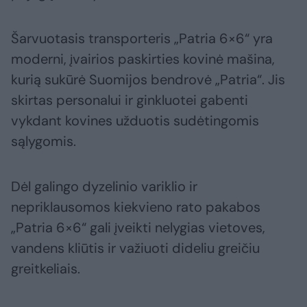
Šarvuotasis transporteris „Patria 6×6“ yra
moderni, įvairios paskirties kovinė mašina,
kurią sukūrė Suomijos bendrovė „Patria“. Jis
skirtas personalui ir ginkluotei gabenti
vykdant kovines užduotis sudėtingomis
sąlygomis.
Dėl galingo dyzelinio variklio ir
nepriklausomos kiekvieno rato pakabos
„Patria 6×6“ gali įveikti nelygias vietoves,
vandens kliūtis ir važiuoti dideliu greičiu
greitkeliais.