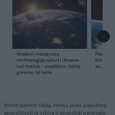
→
Atsakui į naują rusų
Paaiškėjo
technologiją sukurti Ukraina
Kinijos p
turi metus – paaiškino, kokią
su „Starl
grėsmę tai kelia
Norint perimti tikslą, reikėjo prieš paleidimą
apskaičiuoti jo orbitą ir atnaujinti perėmėjo