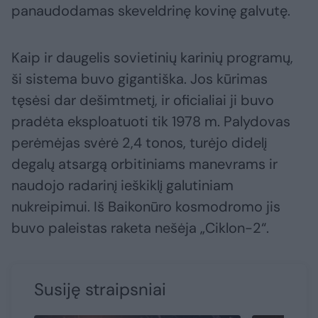
panaudodamas skeveldrinę kovinę galvutę.
Kaip ir daugelis sovietinių karinių programų,
ši sistema buvo gigantiška. Jos kūrimas
tęsėsi dar dešimtmetį, ir oficialiai ji buvo
pradėta eksploatuoti tik 1978 m. Palydovas
perėmėjas svėrė 2,4 tonos, turėjo didelį
degalų atsargą orbitiniams manevrams ir
naudojo radarinį ieškiklį galutiniam
nukreipimui. Iš Baikonūro kosmodromo jis
buvo paleistas raketa nešėja „Ciklon-2“.
Susiję straipsniai