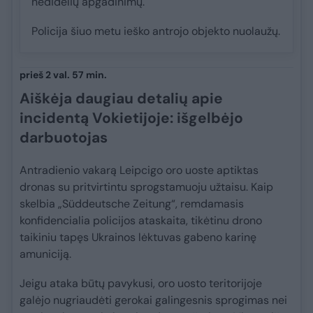
nedidelių apgadinimų.
Policija šiuo metu ieško antrojo objekto nuolaužų.
prieš 2 val. 57 min.
Aiškėja daugiau detalių apie
incidentą Vokietijoje: išgelbėjo
darbuotojas
Antradienio vakarą Leipcigo oro uoste aptiktas
dronas su pritvirtintu sprogstamuoju užtaisu. Kaip
skelbia „Süddeutsche Zeitung“, remdamasis
konfidencialia policijos ataskaita, tikėtinu drono
taikiniu tapęs Ukrainos lėktuvas gabeno karinę
amuniciją.
Jeigu ataka būtų pavykusi, oro uosto teritorijoje
galėjo nugriaudėti gerokai galingesnis sprogimas nei