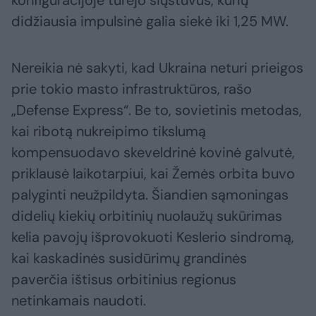
konfigūracijoje turėjo siųstuvus, kurių
didžiausia impulsinė galia siekė iki 1,25 MW.
Nereikia nė sakyti, kad Ukraina neturi prieigos
prie tokio masto infrastruktūros, rašo
„Defense Express“. Be to, sovietinis metodas,
kai ribotą nukreipimo tikslumą
kompensuodavo skeveldrinė kovinė galvutė,
priklausė laikotarpiui, kai Žemės orbita buvo
palyginti neužpildyta. Šiandien sąmoningas
didelių kiekių orbitinių nuolaužų sukūrimas
kelia pavojų išprovokuoti Keslerio sindromą,
kai kaskadinės susidūrimų grandinės
paverčia ištisus orbitinius regionus
netinkamais naudoti.