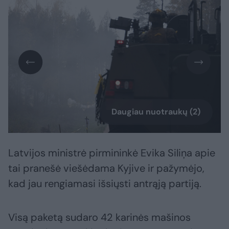
Daugiau nuotraukų (2)
Latvijos ministrė pirmininkė Evika Siliņa apie
tai pranešė viešėdama Kyjive ir pažymėjo,
kad jau rengiamasi išsiųsti antrąją partiją.
Visą paketą sudaro 42 karinės mašinos