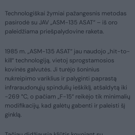
Technologiškai žymiai pažangesnis metodas
pasirodė su JAV „ASM-135 ASAT“ – iš oro
paleidžiama priešpalydovine raketa.
1985 m. „ASM-135 ASAT“ jau naudojo „hit-to-
kill“ technologiją, vietoj sprogstamosios
kovinės galvutės. Ji turėjo šoninius
nukreipimo variklius ir palyginti paprastą
infraraudonųjų spindulių ieškiklį, atšaldytą iki
−269 °C, o pačiam „F-15“ reikėjo tik minimalių
modifikacijų, kad galėtų gabenti ir paleisti šį
ginklą.
Tačiau didžiausia kliūtis kovojant su