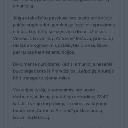
amuniciją.
Jeigu ataka būtų pavykusi, oro uosto teritorijoje
galėjo nugriaudėti gerokai galingesnis sprogimas
nei tas, kurį būtų sukėlęs vien drono užtaisas.
Vienas iš krovininių „Antonov“ lėktuvų, prie kurių
rastas sprogmenimis užtaisytas dronas, buvo
pakrautas karinės amunicijos.
Dokumente nurodoma, kad ši amunicija neseniai
buvo atgabenta iš Prancūzijos į Leipcigą ir turėjo
būti transportuojama toliau.
Vokietijos tyrėjų duomenimis, oro uosto
darbuotojai droną pastebėjo antradienį 23.42
val. Jis kybojo tarp dviejų Ukrainos valstybinei
bendrovei „Antonov Airlines“ priklausančių
krovininių lėktuvų.