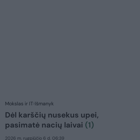
Mokslas ir IT
Išmanyk
Dėl karščių nusekus upei,
pasimatė nacių laivai
(1)
2026 m. rugpjūčio 6 d. 06:39