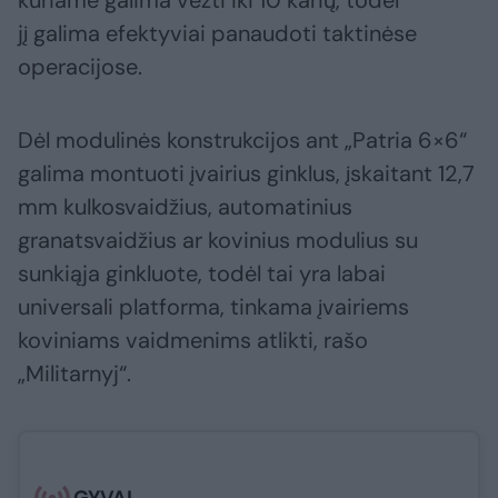
kuriame galima vežti iki 10 karių, todėl
jį galima efektyviai panaudoti taktinėse
operacijose.
Dėl modulinės konstrukcijos ant „Patria 6×6“
galima montuoti įvairius ginklus, įskaitant 12,7
mm kulkosvaidžius, automatinius
granatsvaidžius ar kovinius modulius su
sunkiąja ginkluote, todėl tai yra labai
universali platforma, tinkama įvairiems
koviniams vaidmenims atlikti, rašo
„Militarnyj“.