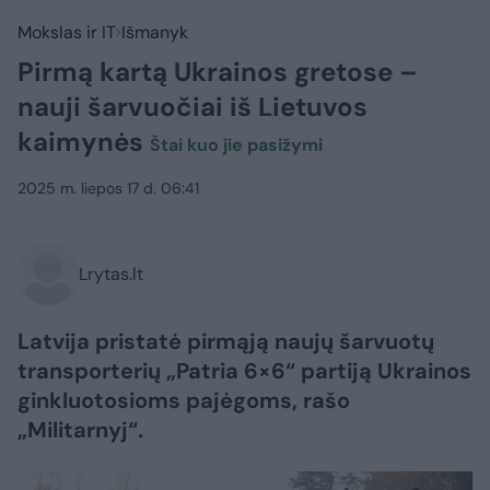
Mokslas ir IT
Išmanyk
Pirmą kartą Ukrainos gretose –
nauji šarvuočiai iš Lietuvos
kaimynės
​Štai kuo jie pasižymi
2025 m. liepos 17 d. 06:41
Lrytas.lt
Latvija pristatė pirmąją naujų šarvuotų
transporterių „Patria 6×6“ partiją Ukrainos
ginkluotosioms pajėgoms, rašo
„Militarnyj“.