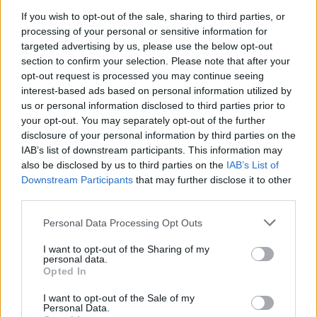
metu nežinojo, kad rankose laiko sprogstamąjį įtaisą.
If you wish to opt-out of the sale, sharing to third parties, or
processing of your personal or sensitive information for
Pranešama, kad Leipcigo oro uoste veikia nuosava
targeted advertising by us, please use the below opt-out
apsaugos nuo dronų sistema. Tačiau ji pasirodė
section to confirm your selection. Please note that after your
visiškai bejėgė ir nesugebėjo net aptikti į oro uosto
opt-out request is processed you may continue seeing
teritoriją patekusio drono.
interest-based ads based on personal information utilized by
us or personal information disclosed to third parties prior to
Vokietijos vidaus reikalų ministras Alexanderis
your opt-out. You may separately opt-out of the further
disclosure of your personal information by third parties on the
Dobrindtas iškėlė versiją, kad dronas galėjo būti
IAB’s list of downstream participants. This information may
specialiai modifikuotas taip, kad apeitų tokias
also be disclosed by us to third parties on the
IAB’s List of
apsaugos sistemas.
Downstream Participants
that may further disclose it to other
third parties.
Vokietijos žiniasklaidos duomenimis, kol kas neaišku,
kas konkrečiai atsakingas už nepavykusį sabotažo
Personal Data Processing Opt Outs
bandymą. Tyrimas tęsiamas.
I want to opt-out of the Sharing of my
personal data.
Pranešama, kad drone buvęs sprogstamasis užtaisas
Opted In
buvo „kumščio dydžio“. Bustatyta, jog tai greičiausiai
buvo „Semtex“ – tiek kariuomenėje, tiek pramonėje
I want to opt-out of the Sale of my
Personal Data.
naudojama sprogstamoji medžiaga.