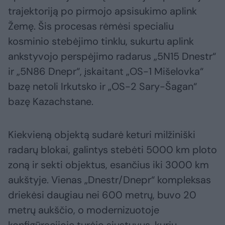
trajektoriją po pirmojo apsisukimo aplink
Žemę. Šis procesas rėmėsi specialiu
kosminio stebėjimo tinklu, sukurtu aplink
ankstyvojo perspėjimo radarus „5N15 Dnestr“
ir „5N86 Dnepr“, įskaitant „OS-1 Mišelovka“
bazę netoli Irkutsko ir „OS-2 Sary-Šagan“
bazę Kazachstane.
Kiekvieną objektą sudarė keturi milžiniški
radarų blokai, galintys stebėti 5000 km ploto
zoną ir sekti objektus, esančius iki 3000 km
aukštyje. Vienas „Dnestr/Dnepr“ kompleksas
driekėsi daugiau nei 600 metrų, buvo 20
metrų aukščio, o modernizuotoje