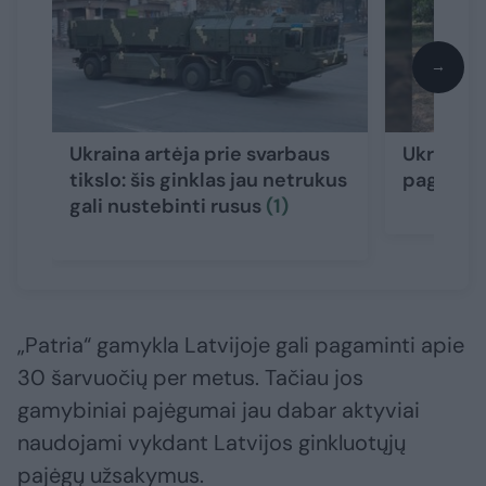
→
Ukraina artėja prie svarbaus
Ukrainoj
tikslo: šis ginklas jau netrukus
pagamint
gali nustebinti rusus
(1)
„Patria“ gamykla Latvijoje gali pagaminti apie
30 šarvuočių per metus. Tačiau jos
gamybiniai pajėgumai jau dabar aktyviai
naudojami vykdant Latvijos ginkluotųjų
pajėgų užsakymus.