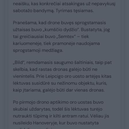
neaišku, kas konkrečiai atsakingas už nepavykusį
sabotažo bandymą. Tyrimas tęsiamas.
Pranešama, kad drone buvęs sprogstamasis
užtaisas buvo „kumščio dydžio“. Bustatyta, jog
tai greičiausiai buvo „Semtex“ – tiek
kariuomenėje, tiek pramonėje naudojama
sprogstamoji medžiaga.
„Bild“, remdamasis saugumo šaltiniais, taip pat
skelbia, kad rastas dronas galėjo būti ne
vienintelis. Prie Leipcigo oro uosto artėjęs kitas
lėktuvas susidūrė su nežinomu objektu, kuris,
kaip įtariama, galėjo būti dar vienas dronas.
Po pirmojo drono aptikimo oro uostas buvo
skubiai uždarytas, todėl šis lėktuvas turėjo
nutraukti tūpimą ir kilti antram ratui. Vėliau jis
nusileido Hanoveryje, kur buvo nustatyta