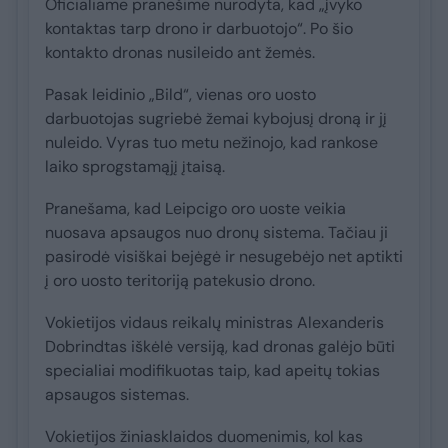
Oficialiame pranešime nurodyta, kad „įvyko
kontaktas tarp drono ir darbuotojo“. Po šio
kontakto dronas nusileido ant žemės.
Pasak leidinio „Bild“, vienas oro uosto
darbuotojas sugriebė žemai kybojusį droną ir jį
nuleido. Vyras tuo metu nežinojo, kad rankose
laiko sprogstamąjį įtaisą.
Pranešama, kad Leipcigo oro uoste veikia
nuosava apsaugos nuo dronų sistema. Tačiau ji
pasirodė visiškai bejėgė ir nesugebėjo net aptikti
į oro uosto teritoriją patekusio drono.
Vokietijos vidaus reikalų ministras Alexanderis
Dobrindtas iškėlė versiją, kad dronas galėjo būti
specialiai modifikuotas taip, kad apeitų tokias
apsaugos sistemas.
Vokietijos žiniasklaidos duomenimis, kol kas