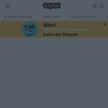
Karas Ukrainoje
Žalioji erdvė
Ačiū, Prezidente
E