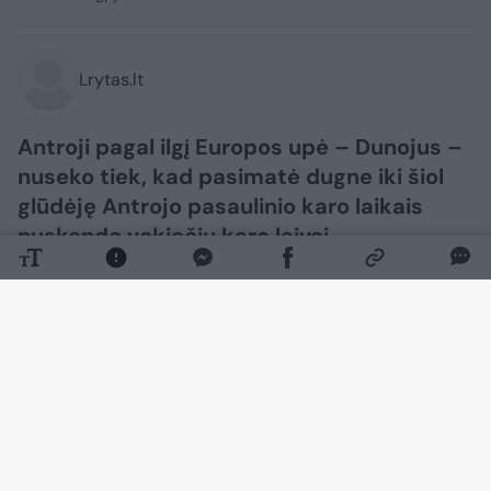
Lrytas.lt
Antroji pagal ilgį Europos upė – Dunojus –
nuseko tiek, kad pasimatė dugne iki šiol
glūdėję Antrojo pasaulinio karo laikais
nuskendę vokiečių karo laivai.