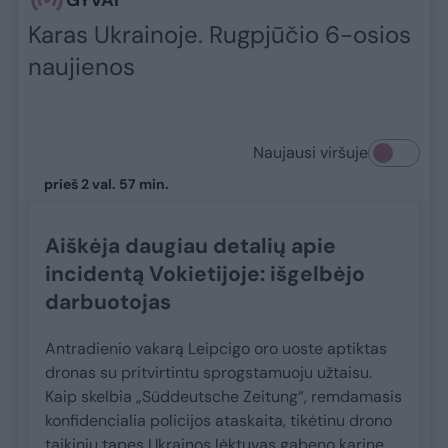
GYVAI
Karas Ukrainoje. Rugpjūčio 6-osios
naujienos
Naujausi viršuje
prieš 2 val. 57 min.
Aiškėja daugiau detalių apie
incidentą Vokietijoje: išgelbėjo
darbuotojas
Antradienio vakarą Leipcigo oro uoste aptiktas
dronas su pritvirtintu sprogstamuoju užtaisu.
Kaip skelbia „Süddeutsche Zeitung“, remdamasis
konfidencialia policijos ataskaita, tikėtinu drono
taikiniu tapęs Ukrainos lėktuvas gabeno karinę