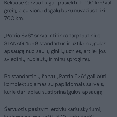
Keliuose šarvuotis gali pasiekti iki 100 km/val.
greitį, o su vienu degalų baku nuvažiuoti iki
700 km.
„Patria 6×6“ šarvai atitinka tarptautinius
STANAG 4569 standartus ir užtikrina įgulos
apsaugą nuo šaulių ginklų ugnies, artilerijos
sviedinių nuolaužų ir minų sprogimų.
Be standartinių šarvų, „Patria 6×6“ gali būti
komplektuojamas su papildomais šarvais,
kurie dar labiau sustiprina įgulos apsaugą.
Šarvuotis pasižymi erdviu karių skyriumi,