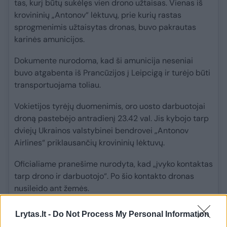
tas, kurį būtų sukėlęs vien drono užtaisas. Vienas iš
krovininių „Antonov“ lėktuvų, prie kurių rastas
sprogmenimis užtaisytas dronas, buvo pakrautas
karinės amunicijos.
Dokumente nurodoma, kad ši amunicija neseniai
buvo atgabenta iš Prancūzijos į Leipcigą ir turėjo būti
transportuojama toliau.
Vokietijos tyrėjų duomenimis, oro uosto darbuotojai
droną pastebėjo antradienį 23.42 val. Jis kybojo tarp
dviejų Ukrainos valstybinei bendrovei „Antonov
Airlines“ priklausančių krovininių lėktuvų.
Oficialiame pranešime nurodyta, kad „įvyko kontaktas
tarp drono ir darbuotojo“. Po šio kontakto dronas
nusileido ant žemės.
Pasak leidinio „Bild“, vienas oro uosto darbuotojas
Lrytas.lt -
Do Not Process My Personal Information
sugriebė žemai kybojusį droną ir jį nuleido. Vyras tuo