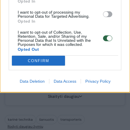
Opted In
„Bild“, remdamasis saugumo šaltiniais, taip pat
I want to opt-out of processing my
Personal Data for Targeted Advertising.
skelbia, kad rastas dronas galėjo būti ne vienintelis.
Opted In
Prie Leipcigo oro uosto artėjęs kitas lėktuvas
susidūrė su nežinomu objektu, kuris, kaip įtariama,
I want to opt-out of Collection, Use,
Retention, Sale, and/or Sharing of my
galėjo būti dar vienas dronas.
Personal Data that Is Unrelated with the
Purposes for which it was collected.
Opted Out
Po pirmojo drono aptikimo oro uostas buvo skubiai
uždarytas, todėl šis lėktuvas turėjo nutraukti tūpimą
CONFIRM
ir kilti antram ratui. Vėliau jis nusileido Hanoveryje,
kur buvo nustatyta nedidelių apgadinimų.
Data Deletion
Data Access
Privacy Policy
Policija šiuo metu ieško antrojo objekto nuolaužų.
Skaityti daugiau
karinė technika
šarvuotis
transporteris
Rodyti daugiau žymių