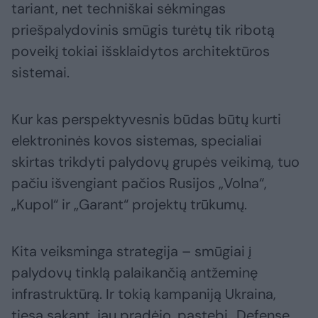
tariant, net techniškai sėkmingas
priešpalydovinis smūgis turėtų tik ribotą
poveikį tokiai išsklaidytos architektūros
sistemai.
Kur kas perspektyvesnis būdas būtų kurti
elektroninės kovos sistemas, specialiai
skirtas trikdyti palydovų grupės veikimą, tuo
pačiu išvengiant pačios Rusijos „Volna“,
„Kupol“ ir „Garant“ projektų trūkumų.
Kita veiksminga strategija – smūgiai į
palydovų tinklą palaikančią antžeminę
infrastruktūrą. Ir tokią kampaniją Ukraina,
tiesą sakant, jau pradėjo, pastebi „Defense