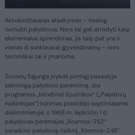
Akivaizdžiausias atsakymas – tiesiog
numušti palydovus. Nors tai gali atrodyti kaip
ekstremalus sprendimas, jis taip pat yra ir
vienas iš sunkiausiai įgyvendinamų – nors
techniškai tai ir įmanoma.
Sovietų Sąjunga įvykdė pirmąjį pasaulyje
sėkmingą palydovo perėmimą. Jos
programos „Istrebitel Sputnikov“ („Palydovų
naikintojas“) kūrimas prasidėjo septintajame
dešimtmetyje, o 1968 m. lapkričio 1 d.
palydovas perėmėjas „Kosmos-252“
sunaikino palydovą-taikinį „Kosmos-248“,