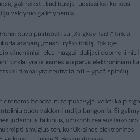
e, gali reikšti, kad Rusija ruošiasi kai kuriuos
dijo valdymo galimybėmis.
 dronai buvo pastebėti su „Xingkay Tech“ tinklo
uria atsparų „mesh“ ryšio tinklą. Tokioje
kaip dinaminiai relės mazgai, dalijasi duomenimis i
h“ tinklai yra iš esmės atsparūs elektroniniam ka
ei atskiri dronai yra neutralizuoti – ypač spiečių
d“ dronams bendrauti tarpusavyje, veikti kaip sign
nuotoliniu būdu valdomi radijo bangomis. Ši galim
š judančius taikinius, užtikrinti realaus laiko oro
nukreipti smūgius ten, kur Ukrainos elektroninės
veikimą“, – teigia S. Beskrestnovas.