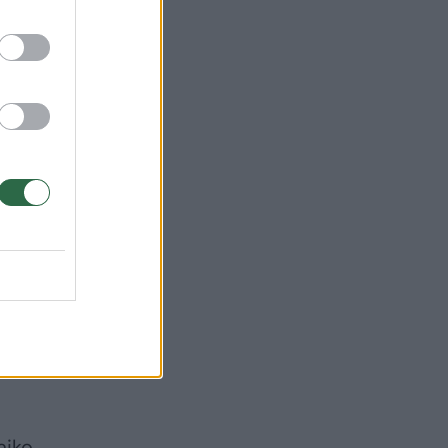
as
ra,
aiko