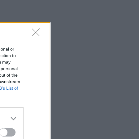
AV
sonal or
ection to
ou may
 personal
out of the
 downstream
B’s List of