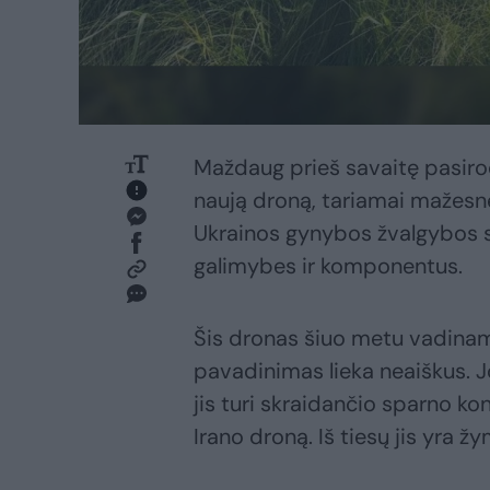
Maždaug prieš savaitę pasiro
naują droną, tariamai mažesnę 
Ukrainos gynybos žvalgybos spe
galimybes ir komponentus.
Šis dronas šiuo metu vadinama
pavadinimas lieka neaiškus. J
jis turi skraidančio sparno kon
Irano droną. Iš tiesų jis yra žy