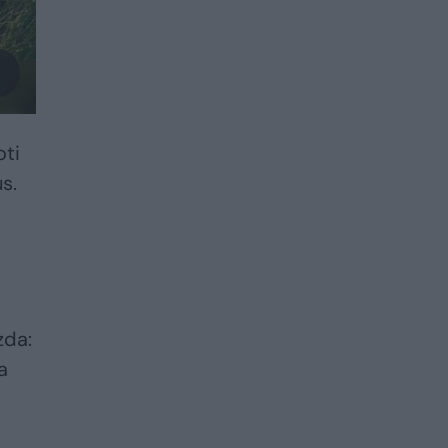
oti
s.
zda:
a