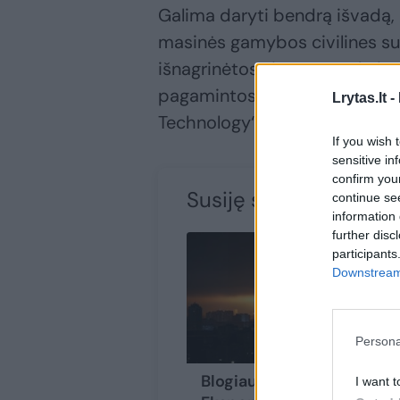
Galima daryti bendrą išvadą,
masinės gamybos civilines sud
išnagrinėtos sistemos, įskaita
pagamintos Kinijoje. Pagrindi
Lrytas.lt -
Technology“.
If you wish 
sensitive in
confirm you
Susiję straipsniai
continue se
information 
further disc
participants
Downstream 
Persona
Blogiausia dar laukia?
I want t