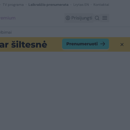
TV programa
Laikraščio prenumerata
Lrytas EN
Kontaktai
Premium
Prisijungti
lbimai