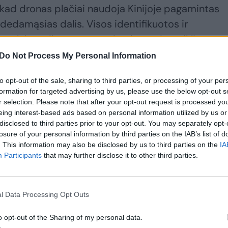
 kad dronas plačiai naudoja Kinijoje pagamintas
edamąsias dalis. Visos identifikuotos ir
nt elektroniką, servomechanizmus ir variklius, yra
nis gamintojas, atrodo, yra Kinijos bendrovė „CU
Do Not Process My Personal Information
to opt-out of the sale, sharing to third parties, or processing of your per
formation for targeted advertising by us, please use the below opt-out s
r selection. Please note that after your opt-out request is processed y
eing interest-based ads based on personal information utilized by us or
disclosed to third parties prior to your opt-out. You may separately opt-
losure of your personal information by third parties on the IAB’s list of
. This information may also be disclosed by us to third parties on the
IA
Participants
that may further disclose it to other third parties.
l Data Processing Opt Outs
Neįtikėtini kadrai:
Rusai
o opt-out of the Sharing of my personal data.