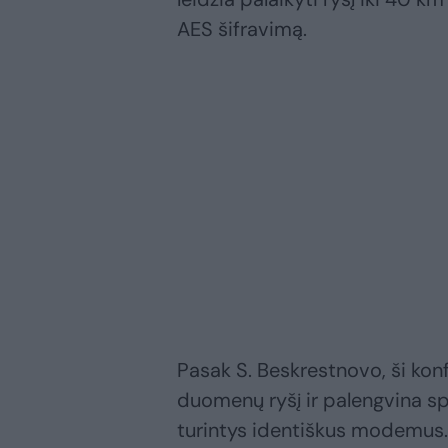
AES šifravimą.
Pasak S. Beskrestnovo, ši konf
duomenų ryšį ir palengvina spi
turintys identiškus modemus. Ji