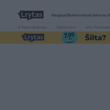
Naujausi
Skaitomiausi
Lietuvos d
Karas Ukrainoje
Žalioji erdvė
Ačiū, Prezident