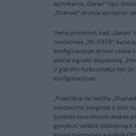
aptinkama „Geran“ tipo dronuos
„Shahed“ dronus aprūpinti ra
Verta prisiminti, kad „Geran“
modemais „XK-F358“, kurie suk
konfigūracijoje dronai veikia 
plečia signalo diapazoną. „Mes
ir gali likti funkcionalūs net j
konfigūracijose.
„Praktiškai tai leidžia „Shahe
perdavimo įrenginiai ir būti 
padeda koordinuoti atakas prie
gynybos veiklos stebėjimą ir 
kovos priemonės sutrikdė GPS 