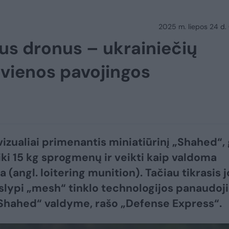
2025 m. liepos 24 d.
us dronus – ukrainiečių
 vienos pavojingos
vizualiai primenantis miniatiūrinį „Shahed“, 
iki 15 kg sprogmenų ir veikti kaip valdoma
 (angl. loitering munition). Tačiau tikrasis j
slypi „mesh“ tinklo technologijos panaudoj
„Shahed“ valdyme, rašo „Defense Express“.