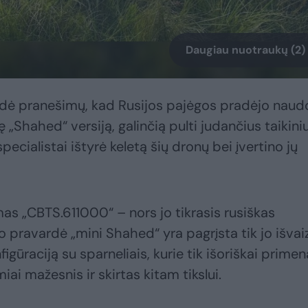
Daugiau nuotraukų (2)
dė pranešimų, kad Rusijos pajėgos pradėjo naud
„Shahed“ versiją, galinčią pulti judančius taikiniu
cialistai ištyrė keletą šių dronų bei įvertino jų
s „CBTS.611000“ – nors jo tikrasis rusiškas
o pravardė „mini Shahed“ yra pagrįsta tik jo išvai
figūraciją su sparneliais, kurie tik išoriškai primen
miai mažesnis ir skirtas kitam tikslui.