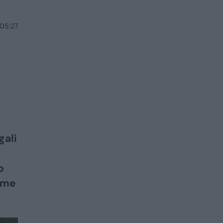
 05:27
gali
o
ime