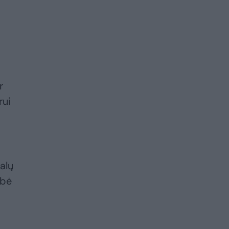
r
rui
alų
ybė