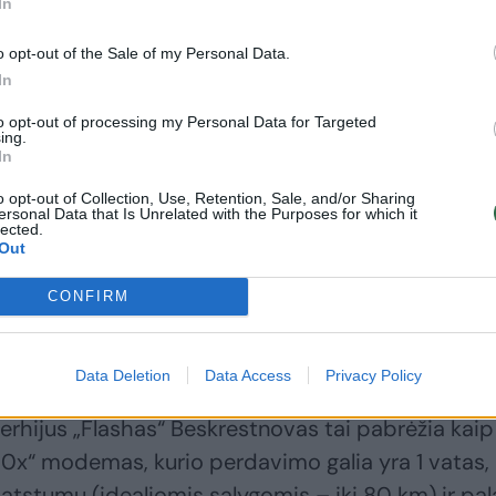
Ukrainos specialiųjų
pademonstravo
In
pajėgų karys
„Shahed“ dronų
puolantį rusų droną
gamybą – surinkinėja
o opt-out of the Sale of my Personal Data.
numušė tiesiog ranka
ir šešiolikametės
In
(1)
to opt-out of processing my Personal Data for Targeted
ing.
In
o opt-out of Collection, Use, Retention, Sale, and/or Sharing
ersonal Data that Is Unrelated with the Purposes for which it
lected.
uomenimis, „kai kurie pranešimai rodo, kad dron
Out
čią kovinę galvutę“. Jame taip pat yra įrengta kame
CONFIRM
Lancet“ tipo atakos dronui.
Data Deletion
Data Access
Privacy Policy
ra modemo „RFD900x“ integravimas su „Pixhawk“
Serhijus „Flashas“ Beskrestnovas tai pabrėžia kaip
x“ modemas, kurio perdavimo galia yra 1 vatas,
km atstumu (idealiomis sąlygomis – iki 80 km) ir pal