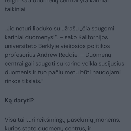
teigti, kad duomenų centrai yra kariniai
taikiniai.
„Jie neturi lipduko su užrašu „čia saugomi
kariniai duomenys!“, – sako Kalifornijos
universiteto Berklyje viešosios politikos
profesorius Andrew Reddie. – Duomenų
centrai gali saugoti su karine veikla susijusius
duomenis ir tuo pačiu metu būti naudojami
rinkos tikslais.“
Ką daryti?
Visa tai turi reikšmingų pasekmių įmonėms,
kurios stato duomenų centrus, ir