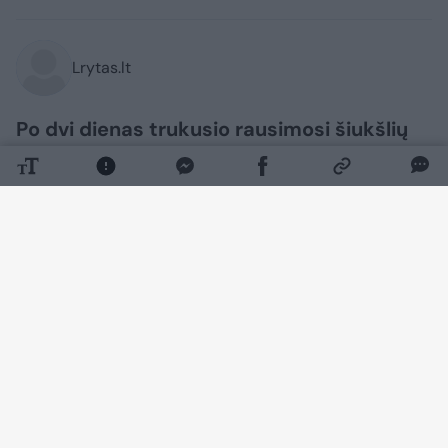
Lrytas.lt
Po dvi dienas trukusio rausimosi šiukšlių
kalnuose, loterijos dalyvė galiausiai
atgavo savo pradingusį laimingąjį bilietą,
kurio vertė 1 000 389 eurai.