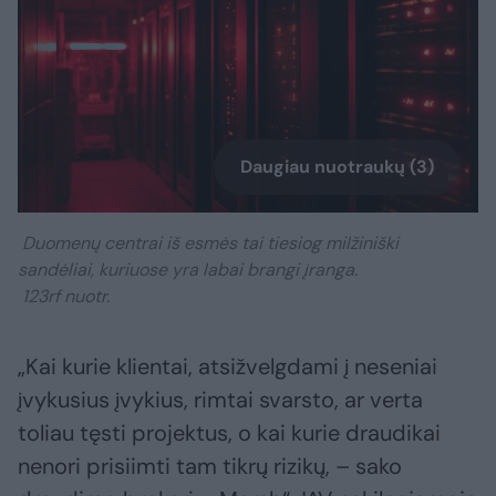
Daugiau nuotraukų (3)
Duomenų centrai iš esmės tai tiesiog milžiniški
sandėliai, kuriuose yra labai brangi įranga.
123rf nuotr.
„Kai kurie klientai, atsižvelgdami į neseniai
įvykusius įvykius, rimtai svarsto, ar verta
toliau tęsti projektus, o kai kurie draudikai
nenori prisiimti tam tikrų rizikų, – sako