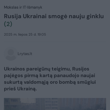
Mokslas ir IT
Išmanyk
Rusija Ukrainai smogė nauju ginklu
(2)
2025 m. liepos 25 d. 19:05
Lrytas.lt
Ukrainos pareigūnų teigimu, Rusijos
pajėgos pirmą kartą panaudojo naujai
sukurtą valdomąją oro bombą smūgiui
prieš Ukrainą.