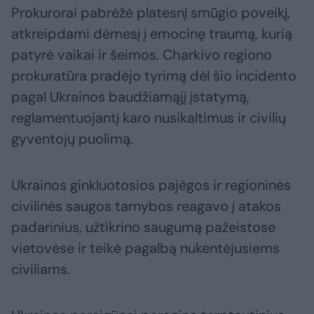
Prokurorai pabrėžė platesnį smūgio poveikį,
atkreipdami dėmesį į emocinę traumą, kurią
patyrė vaikai ir šeimos. Charkivo regiono
prokuratūra pradėjo tyrimą dėl šio incidento
pagal Ukrainos baudžiamąjį įstatymą,
reglamentuojantį karo nusikaltimus ir civilių
gyventojų puolimą.
Ukrainos ginkluotosios pajėgos ir regioninės
civilinės saugos tarnybos reagavo į atakos
padarinius, užtikrino saugumą pažeistose
vietovėse ir teikė pagalbą nukentėjusiems
civiliams.