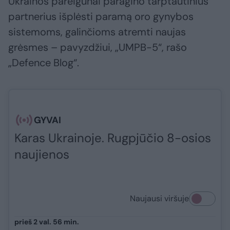
Ukrainos pareigūnai paragino tarptautinius
partnerius išplėsti paramą oro gynybos
sistemoms, galinčioms atremti naujas
grėsmes – pavyzdžiui, „UMPB-5“, rašo
„Defence Blog“.
GYVAI
Karas Ukrainoje. Rugpjūčio 8-osios
naujienos
Naujausi viršuje
prieš 2 val. 56 min.