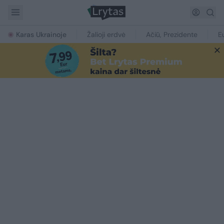
Karas Ukrainoje
Žalioji erdvė
Ačiū, Prezidente
E