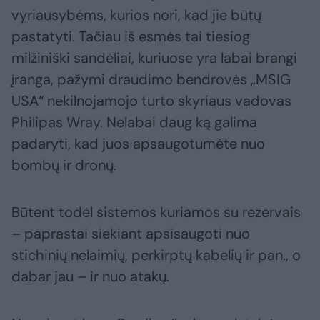
vyriausybėms, kurios nori, kad jie būtų
pastatyti. Tačiau iš esmės tai tiesiog
milžiniški sandėliai, kuriuose yra labai brangi
įranga, pažymi draudimo bendrovės „MSIG
USA“ nekilnojamojo turto skyriaus vadovas
Philipas Wray. Nelabai daug ką galima
padaryti, kad juos apsaugotumėte nuo
bombų ir dronų.
Būtent todėl sistemos kuriamos su rezervais
– paprastai siekiant apsisaugoti nuo
stichinių nelaimių, perkirptų kabelių ir pan., o
dabar jau – ir nuo atakų.