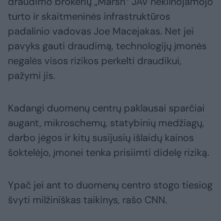
draudimo brokerių „Marsh“ JAV nekilnojamojo
turto ir skaitmeninės infrastruktūros
padalinio vadovas Joe Macejakas. Net jei
pavyks gauti draudimą, technologijų įmonės
negalės visos rizikos perkelti draudikui,
pažymi jis.
Kadangi duomenų centrų paklausai sparčiai
augant, mikroschemų, statybinių medžiagų,
darbo jėgos ir kitų susijusių išlaidų kainos
šoktelėjo, įmonei tenka prisiimti didelę riziką.
Ypač jei ant to duomenų centro stogo tiesiog
švyti milžiniškas taikinys, rašo CNN.