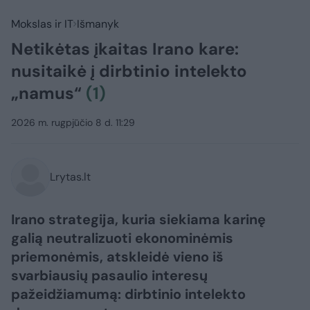
Mokslas ir IT
Išmanyk
Netikėtas įkaitas Irano kare:
nusitaikė į dirbtinio intelekto
„namus“
(1)
2026 m. rugpjūčio 8 d. 11:29
Lrytas.lt
Irano strategija, kuria siekiama karinę
galią neutralizuoti ekonominėmis
priemonėmis, atskleidė vieno iš
svarbiausių pasaulio interesų
pažeidžiamumą: dirbtinio intelekto