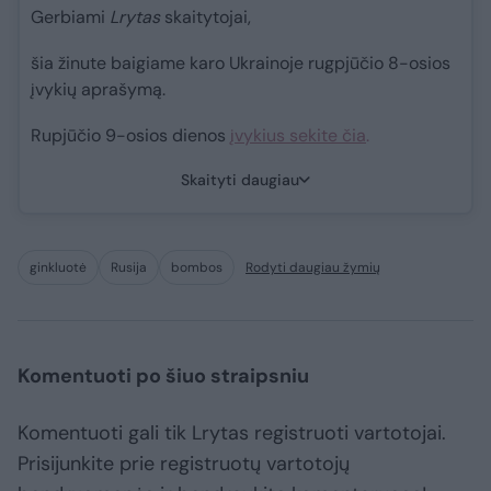
Gerbiami
Lrytas
skaitytojai,
šia žinute baigiame karo Ukrainoje rugpjūčio 8-osios
įvykių aprašymą.
Rupjūčio 9-osios dienos
įvykius sekite čia
.
Skaityti daugiau
ginkluotė
Rusija
bombos
Rodyti daugiau žymių
Komentuoti po šiuo straipsniu
Komentuoti gali tik Lrytas registruoti vartotojai.
Prisijunkite prie registruotų vartotojų