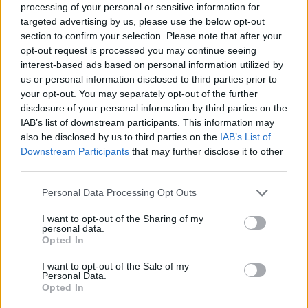
nacionaliniam saugumui ir ekonomikos
processing of your personal or sensitive information for
targeted advertising by us, please use the below opt-out
augimui, taip pat pramonei, kuri viską
section to confirm your selection. Please note that after your
pastatė ant brangių duomenų centrų
opt-out request is processed you may continue seeing
interest-based ads based on personal information utilized by
statybos visame pasaulyje.
us or personal information disclosed to third parties prior to
your opt-out. You may separately opt-out of the further
disclosure of your personal information by third parties on the
Dirbtinis intelektas karyboje: ar mašina
IAB’s list of downstream participants. This information may
galės savarankiškai priimti sprendimą
also be disclosed by us to third parties on the
IAB’s List of
Downstream Participants
that may further disclose it to other
naikinti priešą?
third parties.
Personal Data Processing Opt Outs
I want to opt-out of the Sharing of my
personal data.
Opted In
I want to opt-out of the Sale of my
Personal Data.
Opted In