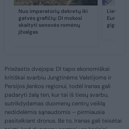
Nuo imperatorių dekretų iki
Lietuva i
gatvės grafičių: DI mokosi
Europos 
skaityti senovės romėnų
gigagam
įžvalgas
Priežastis dvejopa: DI tapo ekonomiškai
kritiškai svarbiu Jungtinėms Valstijoms ir
Persijos įlankos regionui, todėl Iranas gali
padaryti žalą ten, kur tai iš tiesų svarbu,
sutrikdydamas duomenų centrų veiklą
nedidelėmis sąnaudomis – pirmiausia
pasitelkiant dronus. Be to, Iranas gali teisėtai