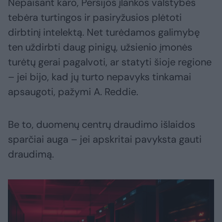
Nepaisant karo, Persijos įlankos valstybės
tebėra turtingos ir pasiryžusios plėtoti
dirbtinį intelektą. Net turėdamos galimybę
ten uždirbti daug pinigų, užsienio įmonės
turėtų gerai pagalvoti, ar statyti šioje regione
– jei bijo, kad jų turto nepavyks tinkamai
apsaugoti, pažymi A. Reddie.
Be to, duomenų centrų draudimo išlaidos
sparčiai auga – jei apskritai pavyksta gauti
draudimą.