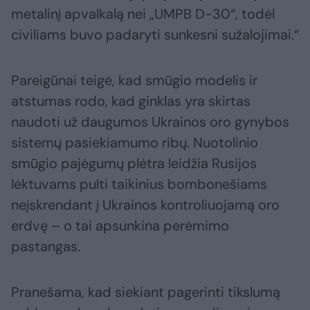
metalinį apvalkalą nei „UMPB D-30“, todėl
civiliams buvo padaryti sunkesni sužalojimai.“
Pareigūnai teigė, kad smūgio modelis ir
atstumas rodo, kad ginklas yra skirtas
naudoti už daugumos Ukrainos oro gynybos
sistemų pasiekiamumo ribų. Nuotolinio
smūgio pajėgumų plėtra leidžia Rusijos
lėktuvams pulti taikinius bombonešiams
neįskrendant į Ukrainos kontroliuojamą oro
erdvę – o tai apsunkina perėmimo
pastangas.
Pranešama, kad siekiant pagerinti tikslumą