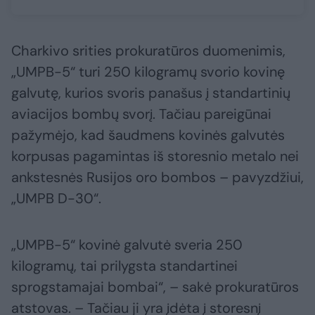
Charkivo srities prokuratūros duomenimis,
„UMPB-5“ turi 250 kilogramų svorio kovinę
galvutę, kurios svoris panašus į standartinių
aviacijos bombų svorį. Tačiau pareigūnai
pažymėjo, kad šaudmens kovinės galvutės
korpusas pagamintas iš storesnio metalo nei
ankstesnės Rusijos oro bombos – pavyzdžiui,
„UMPB D-30“.
„UMPB-5“ kovinė galvutė sveria 250
kilogramų, tai prilygsta standartinei
sprogstamajai bombai“, – sakė prokuratūros
atstovas. – Tačiau ji yra įdėta į storesnį