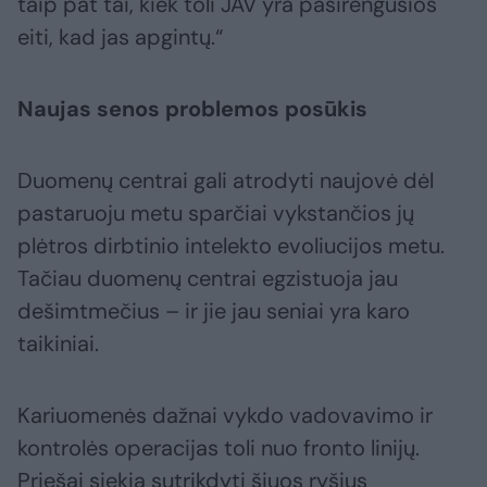
taip pat tai, kiek toli JAV yra pasirengusios
eiti, kad jas apgintų.“
Naujas senos problemos posūkis
Duomenų centrai gali atrodyti naujovė dėl
pastaruoju metu sparčiai vykstančios jų
plėtros dirbtinio intelekto evoliucijos metu.
Tačiau duomenų centrai egzistuoja jau
dešimtmečius – ir jie jau seniai yra karo
taikiniai.
Kariuomenės dažnai vykdo vadovavimo ir
kontrolės operacijas toli nuo fronto linijų.
Priešai siekia sutrikdyti šiuos ryšius