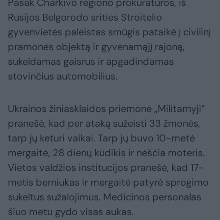
Pasak Charkivo regiono prokuratūros, iš
Rusijos Belgorodo srities Stroitelio
gyvenvietės paleistas smūgis pataikė į civilinį
pramonės objektą ir gyvenamąjį rajoną,
sukeldamas gaisrus ir apgadindamas
stovinčius automobilius.
Ukrainos žiniasklaidos priemonė „Militarnyji“
pranešė, kad per ataką sužeisti 33 žmonės,
tarp jų keturi vaikai. Tarp jų buvo 10-metė
mergaitė, 28 dienų kūdikis ir nėščia moteris.
Vietos valdžios institucijos pranešė, kad 17-
metis berniukas ir mergaitė patyrė sprogimo
sukeltus sužalojimus. Medicinos personalas
šiuo metu gydo visas aukas.