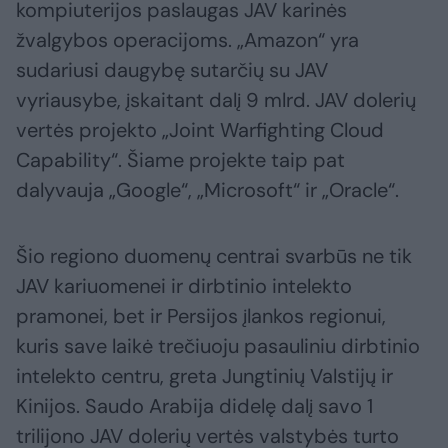
kompiuterijos paslaugas JAV karinės
žvalgybos operacijoms. „Amazon“ yra
sudariusi daugybę sutarčių su JAV
vyriausybe, įskaitant dalį 9 mlrd. JAV dolerių
vertės projekto „Joint Warfighting Cloud
Capability“. Šiame projekte taip pat
dalyvauja „Google“, „Microsoft“ ir „Oracle“.
Šio regiono duomenų centrai svarbūs ne tik
JAV kariuomenei ir dirbtinio intelekto
pramonei, bet ir Persijos įlankos regionui,
kuris save laikė trečiuoju pasauliniu dirbtinio
intelekto centru, greta Jungtinių Valstijų ir
Kinijos. Saudo Arabija didelę dalį savo 1
trilijono JAV dolerių vertės valstybės turto