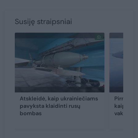
Susiję straipsniai
Atskleidė, kaip ukrainiečiams
Pirmąkar
pavyksta klaidinti rusų
kaip ukr
bombas
vakariet