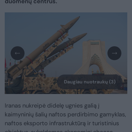
duomenų centrus.
Daugiau nuotraukų (3)
Iranas nukreipė didelę ugnies galią į
kaimyninių šalių naftos perdirbimo gamyklas,
naftos eksporto infrastruktūrą ir turistinius