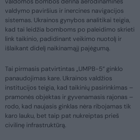
valdomos bombos derina aerodinamines
valdymo paviršius ir inercines navigacijos
sistemas. Ukrainos gynybos analitikai teigia,
kad tai leidžia bomboms po paleidimo skrieti
link taikinio, padidinant veikimo nuotolį ir
išlaikant didelį naikinamąjį pajėgumą.
Tai pirmasis patvirtintas „UMPB-5“ ginklo
panaudojimas kare. Ukrainos valdžios
institucijos teigia, kad taikinių pasirinkimas –
pramonės objektas ir gyvenamasis rajonas –
rodo, kad naujasis ginklas nėra ribojamas tik
karo lauku, bet taip pat nukreiptas prieš
civilinę infrastruktūrą.