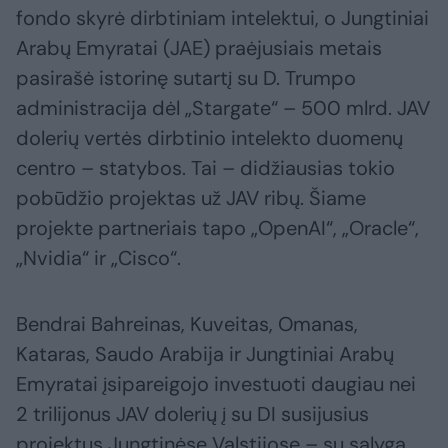
fondo skyrė dirbtiniam intelektui, o Jungtiniai
Arabų Emyratai (JAE) praėjusiais metais
pasirašė istorinę sutartį su D. Trumpo
administracija dėl „Stargate“ – 500 mlrd. JAV
dolerių vertės dirbtinio intelekto duomenų
centro – statybos. Tai – didžiausias tokio
pobūdžio projektas už JAV ribų. Šiame
projekte partneriais tapo „OpenAI“, „Oracle“,
„Nvidia“ ir „Cisco“.
Bendrai Bahreinas, Kuveitas, Omanas,
Kataras, Saudo Arabija ir Jungtiniai Arabų
Emyratai įsipareigojo investuoti daugiau nei
2 trilijonus JAV dolerių į su DI susijusius
projektus Jungtinėse Valstijose – su sąlyga,