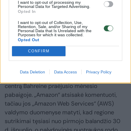
I want to opt-out of processing my
Personal Data for Targeted Advertising.
Opted In
I want to opt-out of Collection, Use,
Retention, Sale, and/or Sharing of my
Naujas karo frontas
Personal Data that Is Unrelated with the
Purposes for which it was collected.
Opted Out
Iranas ir Jungtinės Valstijos užpuolė
CONFIRM
mažiausiai penkis duomenų centrus Persijos
įlankos regione – jau įskaičiuojant ir antrąjį
Data Deletion
Data Access
Privacy Policy
Irano raketų išpuolį prieš „Amazon“ duomenų
centrą Bahreine praėjusio mėnesio
pabaigoje. „Amazon“ atsisakė komentuoti,
tačiau jos „Amazon Web Services“ (AWS)
valdymo duomenyse matyti, kad regione
sutrikimai tęsiasi nuo pirmojo balandžio 30
d. išpuolio, o palydovinės nuotraukos rodo