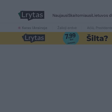
Naujausi
Skaitomiausi
Lietuvos d
Karas Ukrainoje
Žalioji erdvė
Ačiū, Prezident