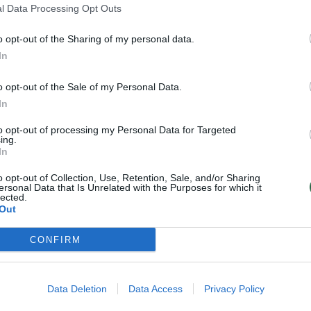
engvai prieinamas turinys, kuris daro neigiamą pov
l Data Processing Opt Outs
, kad mokyklose ir bibliotekose būtų naudojamos ti
o opt-out of the Sharing of my personal data.
onės. Jos yra veiksmingos, o jų naudojimas –
In
“, – sako RRT tarybos narė Kristina Mikoliūnienė.
o opt-out of the Sale of my Personal Data.
In
to opt-out of processing my Personal Data for Targeted
ing.
In
o opt-out of Collection, Use, Retention, Sale, and/or Sharing
ersonal Data that Is Unrelated with the Purposes for which it
lected.
Out
CONFIRM
Vaikų saugumas
Grėsmių daugėja:
internete prasideda
patarė, kaip
Data Deletion
Data Access
Privacy Policy
nuo tėvų pavyzdžio:
apsaugoti vaikus nuo