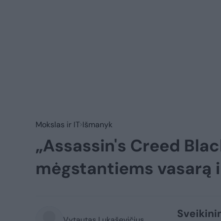
Mokslas ir IT
Išmanyk
„Assassin's Creed Bla
mėgstantiems vasarą i
Sveikini
Vytautas Lukaševičius