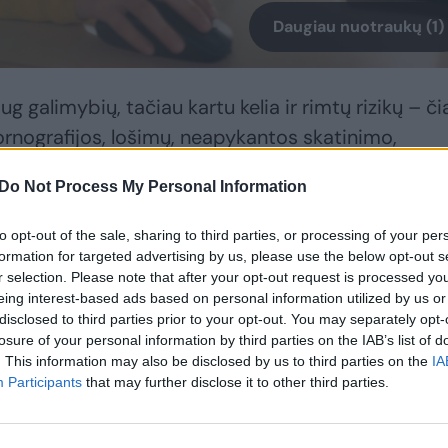
Daugiau nuotraukų (1)
 galimybių, tačiau kartu kelia ir rimtų rizikų – či
rnografijos, lošimų, neapykantos skatinimo,
avimas. Statistika rodo, kad daugiausia patyčių
Do Not Process My Personal Information
loje ar mokyklos teritorijoje. Todėl ypač svarbu
 apsaugą ne tik fizinėje, bet ir skaitmeninėje
to opt-out of the sale, sharing to third parties, or processing of your per
formation for targeted advertising by us, please use the below opt-out s
r selection. Please note that after your opt-out request is processed y
eing interest-based ads based on personal information utilized by us or
nterneto karštoji linija „Švarus internetas“ gavo 11
disclosed to third parties prior to your opt-out. You may separately opt-
losure of your personal information by third parties on the IAB’s list of
 vaikams žalingą turinį internete – tai 44 proc.
. This information may also be disclosed by us to third parties on the
IA
oji dalis pranešimų pasitvirtino.
Participants
that may further disclose it to other third parties.