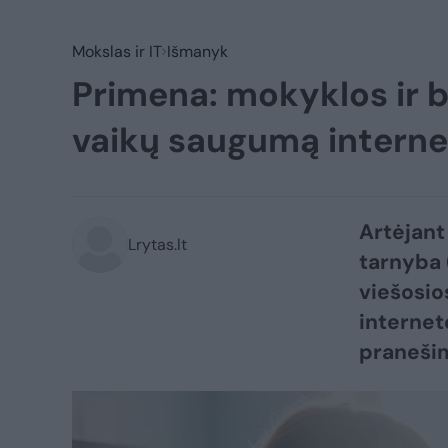
Mokslas ir IT
Išmanyk
Primena: mokyklos ir bi
vaikų saugumą interne
Artėjant
Lrytas.lt
tarnyba 
viešosio
internet
pranešim