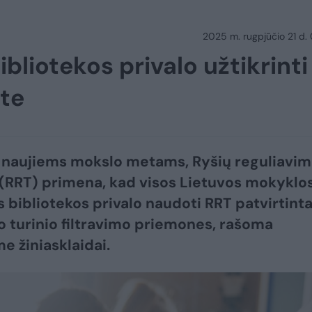
2025 m. rugpjūčio 21 d.
bliotekos privalo užtikrinti
te
 naujiems mokslo metams, Ryšių reguliavi
(RRT) primena, kad visos Lietuvos mokyklos
s bibliotekos privalo naudoti RRT patvirtint
o turinio filtravimo priemones, rašoma
e žiniasklaidai.