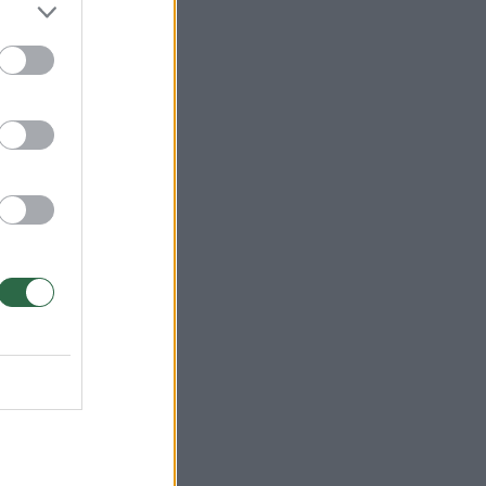
eikį
k