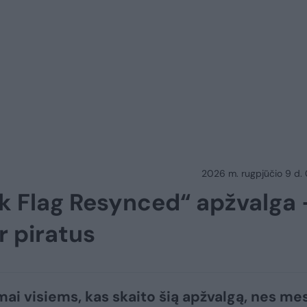
2026 m. rugpjūčio 9 d.
ck Flag Resynced“ apžvalga 
r piratus
mai visiems, kas skaito šią apžvalgą, nes me