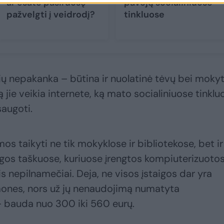
ar esate pasiruošę
pavojų socialiniuose
pažvelgti į veidrodį?
tinkluose
ių nepakanka – būtina ir nuolatinė tėvų bei moky
ką jie veikia internete, ką mato socialiniuose tinklu
saugoti.
s taikyti ne tik mokyklose ir bibliotekose, bet ir
igos taškuose, kuriuose įrengtos kompiuterizuoto
tis nepilnamečiai. Deja, ne visos įstaigos dar yra
mones, nors už jų nenaudojimą numatyta
 bauda nuo 300 iki 560 eurų.