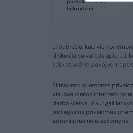
pamokose keis
laikrodžiai
Ji pabrėžia, kad vien priemon
diskusija su vaikais apie tai, 
kaip atpažinti pavojus ir apsi
Filtravimo priemonės privalomo
visuose viešos interneto prie
darbo vietos, ir kur gali lanky
įsidiegusios privalomas prie
administracinė atsakomybė –