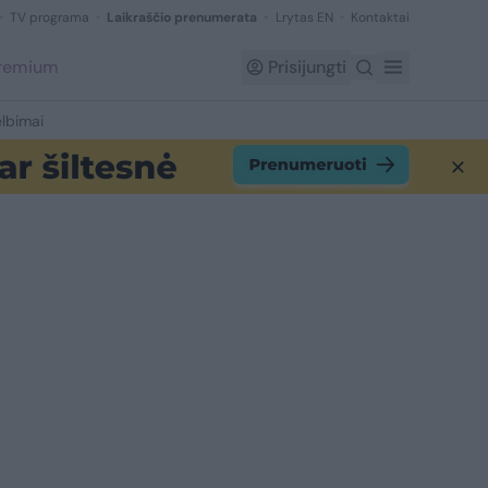
TV programa
Laikraščio prenumerata
Lrytas EN
Kontaktai
Premium
Prisijungti
lbimai