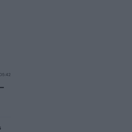
 05:42
–
s