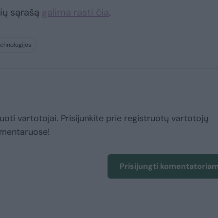
nių sąrašą
galima rasti čia
.
technologijos
uoti vartotojai. Prisijunkite prie registruotų vartotojų
omentaruose!
Prisijungti komentatoria