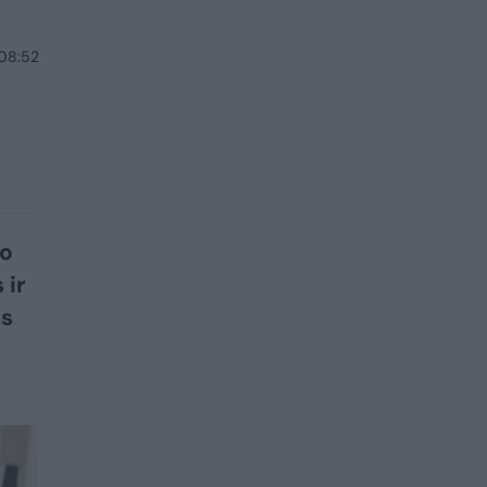
 08:52
mo
 ir
as