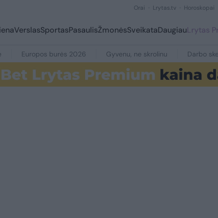
Orai
Lrytas.tv
Horoskopai
iena
Verslas
Sportas
Pasaulis
Žmonės
Sveikata
Daugiau
Lrytas 
e
Europos burės 2026
Gyvenu, ne skrolinu
Darbo ske