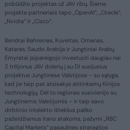
pobūdžio projektas už JAV ribų. Šiame
projekte partneriais tapo „OpenAI“, „Oracle“,
„Nvidia“ ir „Cisco“.
Bendrai Bahreinas, Kuveitas, Omanas,
Kataras, Saudo Arabija ir Jungtiniai Arabų
Emyratai įsipareigojo investuoti daugiau nei
2 trilijonus JAV dolerių į su DI susijusius
projektus Jungtinėse Valstijose – su sąlyga,
kad jie taip pat atsisakys atitinkamų Kinijos
technologijų. Dėl to regionas susivienijo su
Jungtinėmis Valstijomis – ir taip savo
dirbtinio intelekto išteklius paliko
pažeidžiamus Irano atakoms, pažymi „RBC
Capital Markets“ pasaulinės strategijos