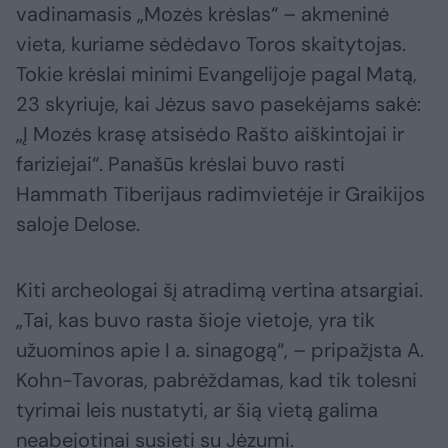
vadinamasis „Mozės krėslas“ – akmeninė
vieta, kuriame sėdėdavo Toros skaitytojas.
Tokie krėslai minimi Evangelijoje pagal Matą,
23 skyriuje, kai Jėzus savo pasekėjams sakė:
„Į Mozės krasę atsisėdo Rašto aiškintojai ir
fariziejai“. Panašūs krėslai buvo rasti
Hammath Tiberijaus radimvietėje ir Graikijos
saloje Delose.
Kiti archeologai šį atradimą vertina atsargiai.
„Tai, kas buvo rasta šioje vietoje, yra tik
užuominos apie I a. sinagogą“, – pripažįsta A.
Kohn-Tavoras, pabrėždamas, kad tik tolesni
tyrimai leis nustatyti, ar šią vietą galima
neabejotinai susieti su Jėzumi.