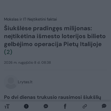
Mokslas ir IT
Neįtikėtini faktai
Šiukšlėse pradingęs milijonas:
neįtikėtina išmesto loterijos bilieto
gelbėjimo operacija Pietų Italijoje
(2)
2026 m. rugpjūčio 8 d. 08:38
Lrytas.lt
Po dvi dienas trukusio rausimosi šiukšlių
kalnuose, loterijos dalyvė galiausiai
atgavo savo pradingusį laimingąjį bilietą,