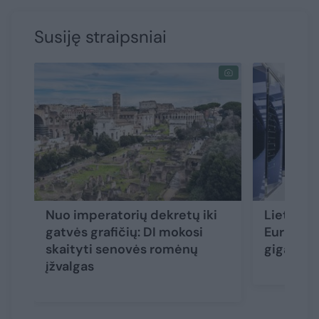
Susiję straipsniai
Nuo imperatorių dekretų iki
Lietuva i
gatvės grafičių: DI mokosi
Europos 
skaityti senovės romėnų
gigagam
įžvalgas