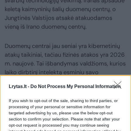
svarbių technologijų veikimą. Iranas apšaudė
keletą kaimyninių šalių duomenų centrų, o
Jungtinės Valstijos atsakė atakuodamos
vieną iš Irano duomenų centrų.
Duomenų centrai jau seniai yra kibernetinių
atakų taikiniai, tačiau fizinės atakos yra 2026
m. naujovė. Tai išbandymas valdžioms, kurios
laiko dirbtinį intelektą esminiu savo
nacionaliniam saugumui ir ekonomikos
Lrytas.lt -
Do Not Process My Personal Information
augimui, taip pat pramonei, kuri viską
pastatė ant brangių duomenų centrų
If you wish to opt-out of the sale, sharing to third parties, or
statybos visame pasaulyje.
processing of your personal or sensitive information for
targeted advertising by us, please use the below opt-out
section to confirm your selection. Please note that after your
Dirbtinis intelektas karyboje: ar mašina
opt-out request is processed you may continue seeing