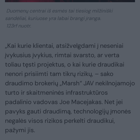
Duomenų centrai iš esmės tai tiesiog milžiniški
sandėliai, kuriuose yra labai brangi įranga.
123rf nuotr.
„Kai kurie klientai, atsižvelgdami į neseniai
įvykusius įvykius, rimtai svarsto, ar verta
toliau tęsti projektus, o kai kurie draudikai
nenori prisiimti tam tikrų rizikų, – sako
draudimo brokerių „Marsh“ JAV nekilnojamojo
turto ir skaitmeninės infrastruktūros
padalinio vadovas Joe Macejakas. Net jei
pavyks gauti draudimą, technologijų įmonės
negalės visos rizikos perkelti draudikui,
pažymi jis.