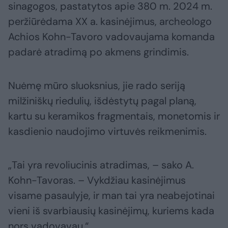
sinagogos, pastatytos apie 380 m. 2024 m.
peržiūrėdama XX a. kasinėjimus, archeologo
Achios Kohn-Tavoro vadovaujama komanda
padarė atradimą po akmens grindimis.
Nuėmę mūro sluoksnius, jie rado seriją
milžiniškų riedulių, išdėstytų pagal planą,
kartu su keramikos fragmentais, monetomis ir
kasdienio naudojimo virtuvės reikmenimis.
„Tai yra revoliucinis atradimas, – sako A.
Kohn-Tavoras. – Vykdžiau kasinėjimus
visame pasaulyje, ir man tai yra neabejotinai
vieni iš svarbiausių kasinėjimų, kuriems kada
nors vadovavau.“