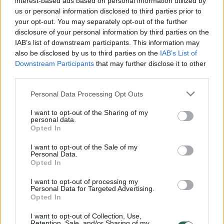
interest-based ads based on personal information utilized by
galės savarankiškai priimti sprendimą
us or personal information disclosed to third parties prior to
naikinti priešą?
your opt-out. You may separately opt-out of the further
disclosure of your personal information by third parties on the
IAB’s list of downstream participants. This information may
also be disclosed by us to third parties on the
IAB’s List of
Downstream Participants
that may further disclose it to other
third parties.
Personal Data Processing Opt Outs
I want to opt-out of the Sharing of my
personal data.
Opted In
I want to opt-out of the Sale of my
Personal Data.
Opted In
I want to opt-out of processing my
Naujas karo frontas
Personal Data for Targeted Advertising.
Opted In
I want to opt-out of Collection, Use,
Iranas ir Jungtinės Valstijos užpuolė
Retention, Sale, and/or Sharing of my