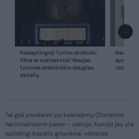
→
Paslaptingoji Turino drobulė:
Naujai i
tikra ar suklastota? Naujas
aprašyt
tyrimas atskleidžia daugiau
Jėzaus p
detalių
Tai gali pasikeisti po kasinėjimų Chorazino
nacionaliniame parke – vietoje, kurioje jau yra
įspūdingi bazalto griuvėsiai vėlesnės