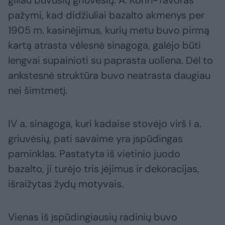
giliau buvusių griuvėsių. A. Kohn-Tavoras
pažymi, kad didžiuliai bazalto akmenys per
1905 m. kasinėjimus, kurių metu buvo pirmą
kartą atrasta vėlesnė sinagoga, galėjo būti
lengvai supainioti su paprasta uoliena. Dėl to
ankstesnė struktūra buvo neatrasta daugiau
nei šimtmetį.
IV a. sinagoga, kuri kadaise stovėjo virš I a.
griuvėsių, pati savaime yra įspūdingas
paminklas. Pastatyta iš vietinio juodo
bazalto, ji turėjo tris įėjimus ir dekoracijas,
išraižytas žydų motyvais.
Vienas iš įspūdingiausių radinių buvo