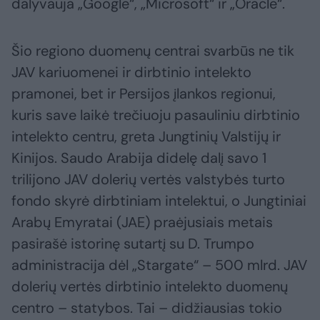
dalyvauja „Google“, „Microsoft“ ir „Oracle“.
Šio regiono duomenų centrai svarbūs ne tik
JAV kariuomenei ir dirbtinio intelekto
pramonei, bet ir Persijos įlankos regionui,
kuris save laikė trečiuoju pasauliniu dirbtinio
intelekto centru, greta Jungtinių Valstijų ir
Kinijos. Saudo Arabija didelę dalį savo 1
trilijono JAV dolerių vertės valstybės turto
fondo skyrė dirbtiniam intelektui, o Jungtiniai
Arabų Emyratai (JAE) praėjusiais metais
pasirašė istorinę sutartį su D. Trumpo
administracija dėl „Stargate“ – 500 mlrd. JAV
dolerių vertės dirbtinio intelekto duomenų
centro – statybos. Tai – didžiausias tokio