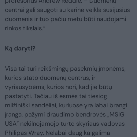
profesorius Andrew Reddie. – Duomenų
centrai gali saugoti su karine veikla susijusius
duomenis ir tuo pačiu metu būti naudojami
rinkos tikslais.“
Ką daryti?
Visa tai turi reikšmingų pasekmių įmonėms,
kurios stato duomenų centrus, ir
vyriausybėms, kurios nori, kad jie būtų
pastatyti. Tačiau iš esmės tai tiesiog
milžiniški sandėliai, kuriuose yra labai brangi
įranga, pažymi draudimo bendrovės „MSIG
USA“ nekilnojamojo turto skyriaus vadovas
Philipas Wray. Nelabai daug ką galima