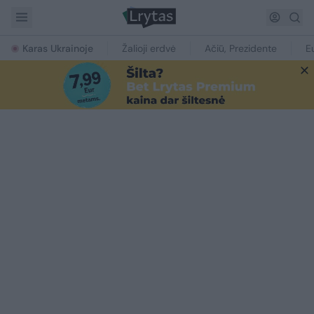
Karas Ukrainoje
Žalioji erdvė
Ačiū, Prezidente
E