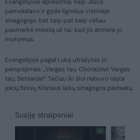
Evangelijose aprašoma, kaip Jėzus
pamokslavo ir gydė ligonius vietinėje
sinagogoje, bet taip pat kaip vėliau
pasmerkė miestą už tai, kad jis atmetė jo
mokymus.
Evangelijoje pagal Luką užrašytas jo
perspėjimas: „Vargas tau, Chorazine! Vargas
tau, Betsaida!“ Tačiau iki šiol nebuvo rasta
jokių fizinių Kristaus laikų sinagogos pėdsakų.
Susiję straipsniai