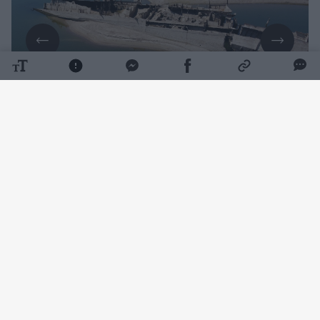
Daugiau nuotraukų (4)
Upės, skiriančios Serbiją ir Rumuniją, viduryje,
netoli Serbijos Prahovo uosto, dabar
matomas surūdijęs laivo korpusas ir
sulaužytas stiebas, ant kurio kadaise
plevėsavo nacių vėliava.
Šie laivai – kai kurie vis dar su ginklų kroviniu