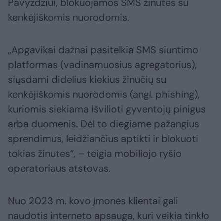
Pavyzdžiui, blokuojamos SMS žinutes su
kenkėjiškomis nuorodomis.
„Apgavikai dažnai pasitelkia SMS siuntimo
platformas (vadinamuosius agregatorius),
siųsdami didelius kiekius žinučių su
kenkėjiškomis nuorodomis (angl. phishing),
kuriomis siekiama išvilioti gyventojų pinigus
arba duomenis. Dėl to diegiame pažangius
sprendimus, leidžiančius aptikti ir blokuoti
tokias žinutes“, – teigia mobiliojo ryšio
operatoriaus atstovas.
Nuo 2023 m. kovo įmonės klientai gali
naudotis interneto apsauga, kuri veikia tinklo