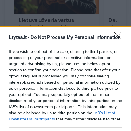
Lietuva užveria vartus
Daugėja
telefoniniams sukčiams:
atvejų: R
praneša apie stipriai
budriem
Lrytas.lt -
Do Not Process My Personal Information
išaugusius skambučių
blokavimo mastus
If you wish to opt-out of the sale, sharing to third parties, or
processing of your personal or sensitive information for
targeted advertising by us, please use the below opt-out
section to confirm your selection. Please note that after your
opt-out request is processed you may continue seeing
interest-based ads based on personal information utilized by
Dabar pagrindiniai mobiliojo ryšio
us or personal information disclosed to third parties prior to
operatoriai pradėjo glaudžiau
your opt-out. You may separately opt-out of the further
disclosure of your personal information by third parties on the
bendradarbiauti ir keistis informacija – tai
IAB’s list of downstream participants. This information may
leidžia dar efektyviau blokuoti sukčių
also be disclosed by us to third parties on the
IAB’s List of
Downstream Participants
that may further disclose it to other
skambučius, net jei jie bando prisidengti
third parties.
suklastotais numeriais iš kitų tinklų.