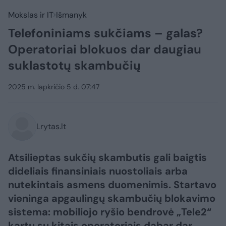
Mokslas ir IT
Išmanyk
Telefoniniams sukčiams – galas?
Operatoriai blokuos dar daugiau
suklastotų skambučių
2025 m. lapkričio 5 d. 07:47
Lrytas.lt
Atsilieptas sukčių skambutis gali baigtis
dideliais finansiniais nuostoliais arba
nutekintais asmens duomenimis. Startavo
vieninga apgaulingų skambučių blokavimo
sistema: mobiliojo ryšio bendrovė „Tele2“
kartu su kitais operatoriais dabar dar