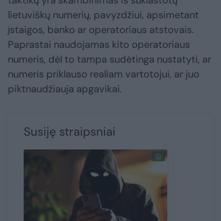
taktikų yra skambinimas iš suklastotų
lietuviškų numerių, pavyzdžiui, apsimetant
įstaigos, banko ar operatoriaus atstovais.
Paprastai naudojamas kito operatoriaus
numeris, dėl to tampa sudėtinga nustatyti, ar
numeris priklauso realiam vartotojui, ar juo
piktnaudžiauja apgavikai.
Susiję straipsniai