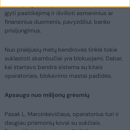
žinomų organizacijų atstovais. Tai padeda
įgyti pasitikėjimą ir išvilioti asmeninius ar
finansinius duomenis, pavyzdžiui, banko
prisijungimus.
Nuo praėjusių metų bendrovės tinkle tokie
suklastoti skambučiai yra blokuojami. Dabar,
kai startavo bendra sistema su kitais
operatoriais, blokavimo mastai padidės.
Apsaugo nuo milijonų grėsmių
Pasak L. Marcinkevičiaus, operatorius turi ir
daugiau priemonių kovai su sukčiais.