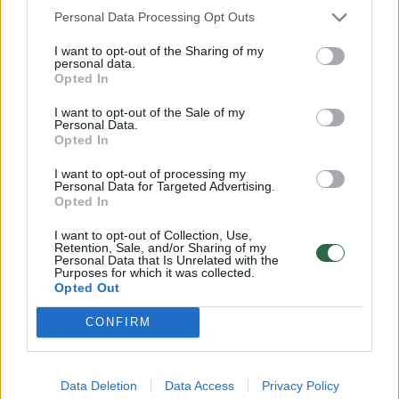
Personal Data Processing Opt Outs
Kaip veikia?
I want to opt-out of the Sharing of my
personal data.
Opted In
Telefoniniai sukčiai naudoja suklastotus
I want to opt-out of the Sale of my
Personal Data.
numerius (angl. vadinamasis „spoofing“),
Opted In
siekdami sudaryti įspūdį, kad skambina ar
I want to opt-out of processing my
Personal Data for Targeted Advertising.
rašo patikimas asmuo ar organizacija. Nors
Opted In
telefone vartotojas mato, kad skambinama iš
I want to opt-out of Collection, Use,
lietuviško numerio, iš tikrųjų ryšys
Retention, Sale, and/or Sharing of my
Personal Data that Is Unrelated with the
užmezgamas iš užsienio.
Purposes for which it was collected.
Opted Out
CONFIRM
Sukčiai apsimeta mobiliojo ryšio operatorių,
bankų, siuntų bendrovių, valstybinių
institucijų, tarptautinių įmonių ar kitų gerai
Data Deletion
Data Access
Privacy Policy