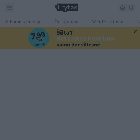
Karas Ukrainoje
Žalioji erdvė
Ačiū, Prezidente
E