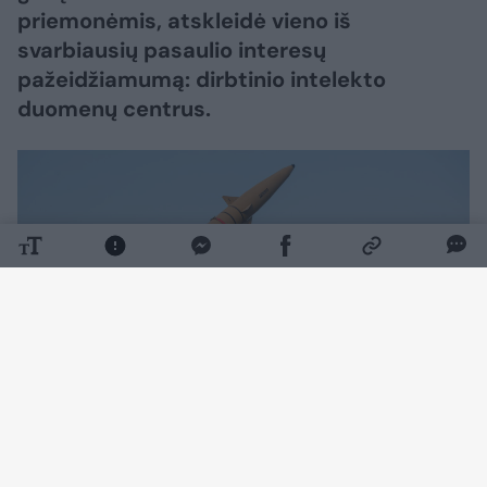
priemonėmis, atskleidė vieno iš
svarbiausių pasaulio interesų
pažeidžiamumą: dirbtinio intelekto
duomenų centrus.
Daugiau nuotraukų (3)