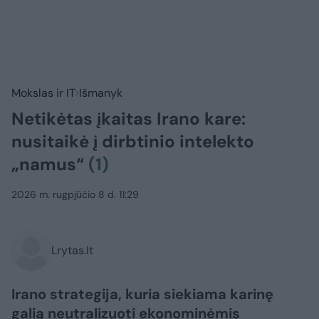
Mokslas ir IT
Išmanyk
Netikėtas įkaitas Irano kare:
nusitaikė į dirbtinio intelekto
„namus“
(1)
2026 m. rugpjūčio 8 d. 11:29
Lrytas.lt
Irano strategija, kuria siekiama karinę
galią neutralizuoti ekonominėmis