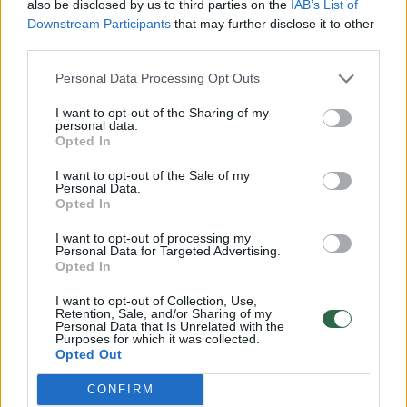
also be disclosed by us to third parties on the
IAB’s List of
Downstream Participants
that may further disclose it to other
third parties.
Personal Data Processing Opt Outs
LRTK užblokavo tris naujas
Iš Seimo 
I want to opt-out of the Sharing of my
piratinės filmų svetainės
kriptotu
personal data.
Opted In
kopijas
I want to opt-out of the Sale of my
Personal Data.
Opted In
I want to opt-out of processing my
Personal Data for Targeted Advertising.
Opted In
Nusikaltėliai pereina prie atsiskaitymų
I want to opt-out of Collection, Use,
kriptovaliuta
Retention, Sale, and/or Sharing of my
Personal Data that Is Unrelated with the
Purposes for which it was collected.
Opted Out
Kiberpatrulio savaitės dėmesys buvo
CONFIRM
sutelktas į augančią tendenciją, kai