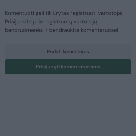
Komentuoti gali tik Lrytas registruoti vartotojai.
Prisijunkite prie registruotų vartotojų
bendruomenės ir bendraukite komentaruose!
Rodyti komentarus
Prisijungti komentatoriams