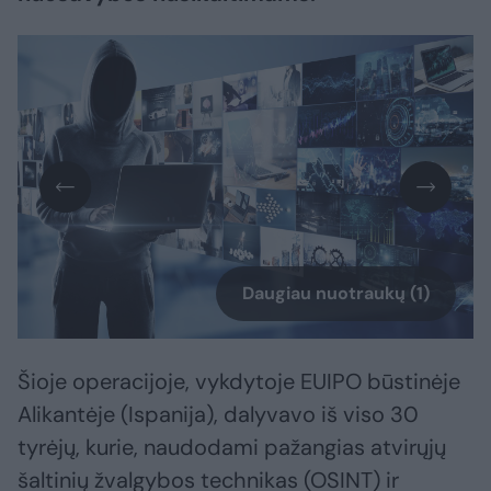
Daugiau nuotraukų (1)
Šioje operacijoje, vykdytoje EUIPO būstinėje
Alikantėje (Ispanija), dalyvavo iš viso 30
tyrėjų, kurie, naudodami pažangias atvirųjų
šaltinių žvalgybos technikas (OSINT) ir