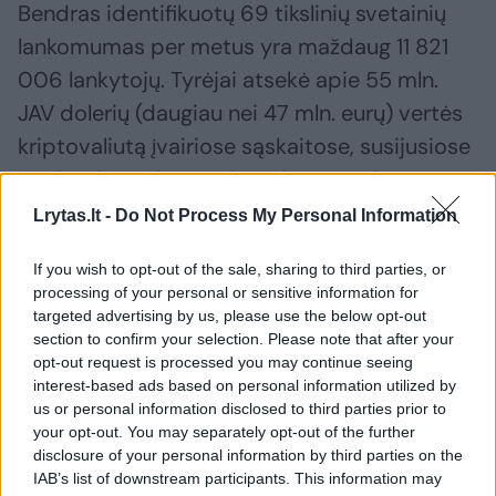
Bendras identifikuotų 69 tikslinių svetainių
lankomumas per metus yra maždaug 11 821
006 lankytojų. Tyrėjai atsekė apie 55 mln.
JAV dolerių (daugiau nei 47 mln. eurų) vertės
kriptovaliutą įvairiose sąskaitose, susijusiose
su šiomis paslaugomis. Keletas paslaugų
tebėra tiriamos tiek viešųjų, tiek privačių
Lrytas.lt -
Do Not Process My Personal Information
subjektų.
If you wish to opt-out of the sale, sharing to third parties, or
processing of your personal or sensitive information for
targeted advertising by us, please use the below opt-out
Susiję straipsniai
section to confirm your selection. Please note that after your
opt-out request is processed you may continue seeing
interest-based ads based on personal information utilized by
us or personal information disclosed to third parties prior to
your opt-out. You may separately opt-out of the further
disclosure of your personal information by third parties on the
IAB’s list of downstream participants. This information may