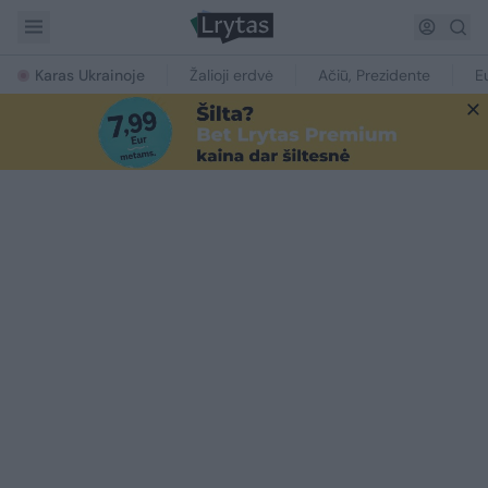
Karas Ukrainoje
Žalioji erdvė
Ačiū, Prezidente
E