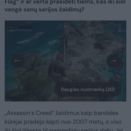
Flag“ ir ar verta prasidėti tiems, kas iki šiol
vengė senų serijos žaidimų?
Daugiau nuotraukų (20)
„Assassin‘s Creed“ žaidimus kaip bandeles
kūrėjai pradėjo kepti nuo 2007 metų, o viso
iki šiol išleista 14 pagrindinių serijos dalių. Jei