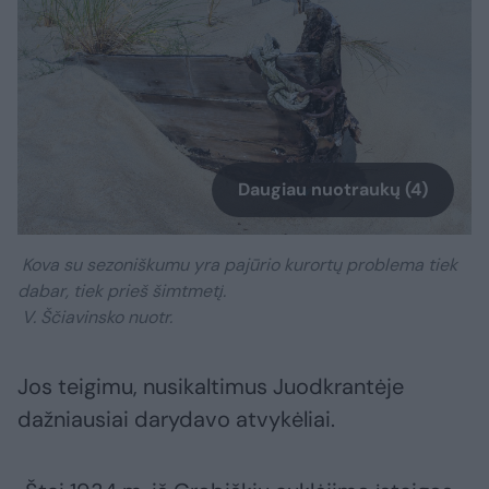
Daugiau nuotraukų (4)
Kova su sezoniškumu yra pajūrio kurortų problema tiek
dabar, tiek prieš šimtmetį.
V. Ščiavinsko nuotr.
Jos teigimu, nusikaltimus Juodkrantėje
dažniausiai darydavo atvykėliai.