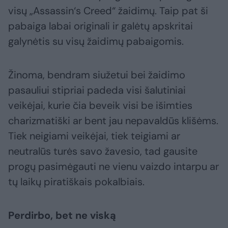
visų „Assassin‘s Creed“ žaidimų. Taip pat ši
pabaiga labai originali ir galėtų apskritai
galynėtis su visų žaidimų pabaigomis.
Žinoma, bendram siužetui bei žaidimo
pasauliui stipriai padeda visi šalutiniai
veikėjai, kurie čia beveik visi be išimties
charizmatiški ar bent jau nepavaldūs klišėms.
Tiek neigiami veikėjai, tiek teigiami ar
neutralūs turės savo žavesio, tad gausite
progų pasimėgauti ne vienu vaizdo intarpu ar
tų laikų piratiškais pokalbiais.
Perdirbo, bet ne viską