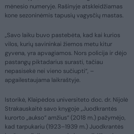
mėnesio numeryje. Rašinyje atskleidžiamas
kone sezoninėmis tapusių vagysčių mastas.
„Savo laiku buvo pastebėta, kad kai kurios
vilos, kurių savininkai žiemos metu kitur
gyvena, yra apvagiamos. Nors policija ir dėjo
pastangų piktadarius surasti, tačiau
nepasisekė nei vieno sučiupti“, –
apgailestaujama laikraštyje.
Istorikė, Klaipėdos universiteto doc. dr. Nijolė
Strakauskaitė savo knygoje „Juodkrantės
kurorto „aukso“ amžius“ (2018 m.) pažymėjo,
kad tarpukariu (1923–1939 m.) Juodkrantės