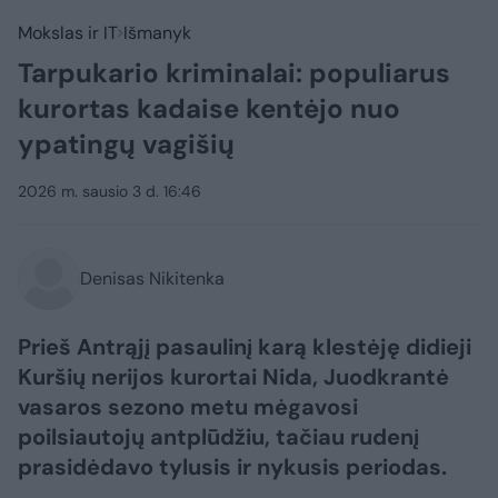
Mokslas ir IT
Išmanyk
Tarpukario kriminalai: populiarus
kurortas kadaise kentėjo nuo
ypatingų vagišių
2026 m. sausio 3 d. 16:46
Denisas Nikitenka
Prieš Antrąjį pasaulinį karą klestėję didieji
Kuršių nerijos kurortai Nida, Juodkrantė
vasaros sezono metu mėgavosi
poilsiautojų antplūdžiu, tačiau rudenį
prasidėdavo tylusis ir nykusis periodas.