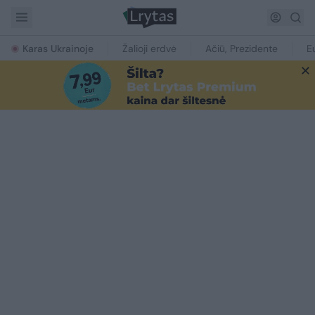
Karas Ukrainoje
Žalioji erdvė
Ačiū, Prezidente
E