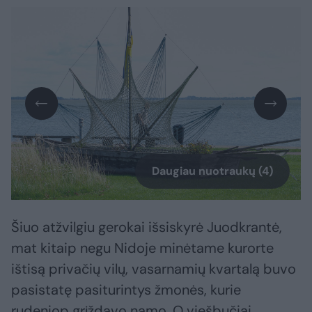
Daugiau nuotraukų (4)
Šiuo atžvilgiu gerokai išsiskyrė Juodkrantė,
mat kitaip negu Nidoje minėtame kurorte
ištisą privačių vilų, vasarnamių kvartalą buvo
pasistatę pasiturintys žmonės, kurie
rudeniop grįždavo namo. O viešbučiai