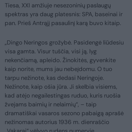
Tiesa, XXI amžiuje nesezoninių paslaugų
spektras yra daug platesnis: SPA, baseinai ir
pan. Prieš Antrąjį pasaulinį karą buvo kitaip.
„Dingo Neringos grožybė. Pasidengė liūdesiu
visa gamta. Visur tuščia, visi ją, lyg
nekenčiamą, apleido. Žinokitės, gyvenkite
kaip norite, mums jau nebeįdomu. O tuo
tarpu nežinote, kas dedasi Neringoje.
Nežinote, kaip ošia jūra. Ji skelbia visiems,
kad atėjo negailestingas ruduo, kuris ruošia
žvejams baimių ir nelaimių“, – taip
dramatiškai vasaros sezono pabaigą aprašė
nežinomas autorius 1936 m. dienraščio
„Vakarai“ vėlyvo rudens numeryje.