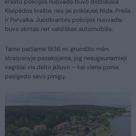
krašto policijos nuovada buvo didžiausia
Klaipėdos krašte, nes jai priklausė Nida, Preila
ir Pervalka. Juodkrantės policijos nuovadai
buvo skirtas net valdiškas automobilis.
Tame pačiame 1936 m. gruodžio mėn.
straipsnyje pasakojama, jog nesugaunamieji
vagišiai vis dėlto įkliuvo – kai viena ponia
pasigedo savo pinigų.