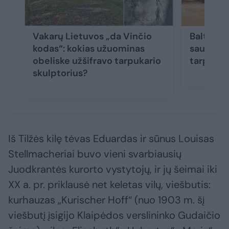
Vakarų Lietuvos „da Vinčio
Baltijos 
kodas“: kokias užuominas
saulėlyd
obeliske užšifravo tarpukario
tarpukar
skulptorius?
Iš Tilžės kilę tėvas Eduardas ir sūnus Louisas
Stellmacheriai buvo vieni svarbiausių
Juodkrantės kurorto vystytojų, ir jų šeimai iki
XX a. pr. priklausė net keletas vilų, viešbutis:
kurhauzas „Kurischer Hoff“ (nuo 1903 m. šį
viešbutį įsigijo Klaipėdos verslininko Gudaičio