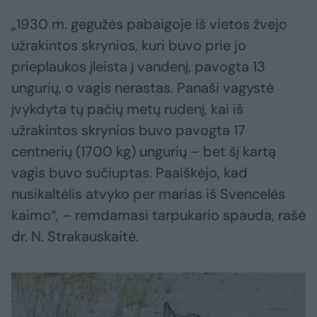
„1930 m. gegužės pabaigoje iš vietos žvejo
užrakintos skrynios, kuri buvo prie jo
prieplaukos įleista į vandenį, pavogta 13
ungurių, o vagis nerastas. Panaši vagystė
įvykdyta tų pačių metų rudenį, kai iš
užrakintos skrynios buvo pavogta 17
centnerių (1700 kg) ungurių – bet šį kartą
vagis buvo sučiuptas. Paaiškėjo, kad
nusikaltėlis atvyko per marias iš Svencelės
kaimo“, – remdamasi tarpukario spauda, rašė
dr. N. Strakauskaitė.