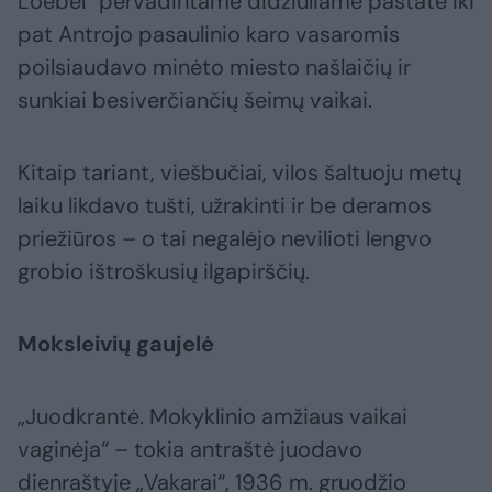
Loebel“ pervadintame didžiuliame pastate iki
pat Antrojo pasaulinio karo vasaromis
poilsiaudavo minėto miesto našlaičių ir
sunkiai besiverčiančių šeimų vaikai.
Kitaip tariant, viešbučiai, vilos šaltuoju metų
laiku likdavo tušti, užrakinti ir be deramos
priežiūros – o tai negalėjo nevilioti lengvo
grobio ištroškusių ilgapirščių.
Moksleivių gaujelė
„Juodkrantė. Mokyklinio amžiaus vaikai
vaginėja“ – tokia antraštė juodavo
dienraštyje „Vakarai“, 1936 m. gruodžio