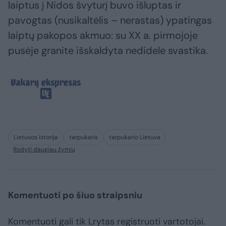
laiptus į Nidos švyturį buvo išluptas ir
pavogtas (nusikaltėlis – nerastas) ypatingas
laiptų pakopos akmuo: su XX a. pirmojoje
pusėje granite išskaldyta nedidele svastika.
Lietuvos istorija
tarpukaris
tarpukario Lietuva
Rodyti daugiau žymių
Komentuoti po šiuo straipsniu
Komentuoti gali tik Lrytas registruoti vartotojai.