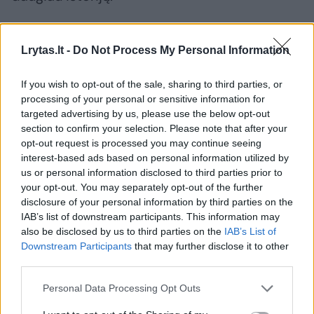
„1929 m. spalio pabaigoje viešbučio „Zur
Lrytas.lt -
Do Not Process My Personal Information
Eiche“ savininkas J. Ilginis perdavė policijai
savo samdinį (15 metų paauglį), kuris net kelis
If you wish to opt-out of the sale, sharing to third parties, or
processing of your personal or sensitive information for
kartus įsilaužė į Hanso Kakies parduotuvę,
targeted advertising by us, please use the below opt-out
pasisavino ne tik cigaretes, šokoladą, bet ir
section to confirm your selection. Please note that after your
opt-out request is processed you may continue seeing
50 litų iš kasos. Kitą kartą „talentas“ sugebėjo
interest-based ads based on personal information utilized by
akies mirksniu iš konditerijos parduotuvės
us or personal information disclosed to third parties prior to
kasos nugvelbti smulkius pinigus ir
your opt-out. You may separately opt-out of the further
disclosure of your personal information by third parties on the
saldumynus. Tokiu būdu jis sugebėjo
IAB’s list of downstream participants. This information may
apšvarinti keturis kurorto prekybininkus“, –
also be disclosed by us to third parties on the
IAB’s List of
Downstream Participants
that may further disclose it to other
rašė istorikė.
third parties.
Personal Data Processing Opt Outs
Vagystę 1936 m. sezono pabaigoje patyrė