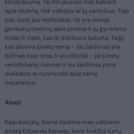
kūrybiškumą. Tai itin jaučiasi tiek kalbant
apie siužetą, tiek veikėjus ar jų santykius. Taip
pat, bent jau neoficialiai, tai yra vienas
geriausių žaidimų apie piratus ir jų gyvenimo
būdą iš visko, kas iki šiol buvo sukurta. Taigi,
kas dievina piratų temą – šis žaidimas yra
būtinas kaip oras. Ir atvirkščiai – jei piratų
nevirškinate, tuomet ir šis žaidimas jums
sveikatos ar nuomonės apie temą
nepataisys.
Ahoy!
Kaip bebūtų, šiame žaidime mes valdome
piratą Edwardą Kenway, kuris trokšta turtų,