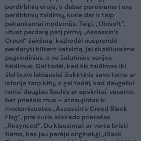
perdirbinių eroje, o dabar pereiname į erą
perdirbinių žaidimų, kurie dar ir taip
pakankamai modernūs. Taigi, „Ubisoft“,
užuot perdarę patį pirmą „Assassin‘s
Creed“ žaidimą, kažkodėl nusprendė
perdaryti būtent ketvirtą, jei skaičiuosime
pagrindinius, o ne šalutinius serijos
žaidimus. Gal todėl, kad šis žaidimas iki
šiol buvo labiausiai išskirtinis savo tema ar
istorija tarp kitų, o gal todėl, kad daugeliui
norisi daugiau Saulės ar apskritai, vasaros,
bet priešais mus – atnaujintas ir
modernizuotas „Assassin‘s Creed Black
Flag“, prie kurio atsirado prierašas
„Resynced“. Du klausimai: ar verta bristi
tiems, kas jau perėjo originalųjį „Black