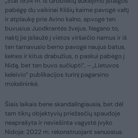
„Štai 1934 m. iš Grobiškių auklėjimo įstaigos
pabėgę du vaikinai Klišių kaime pavogė valtį
ir atplaukę prie Avino kalno, apvogė ten
buvusius Juodkrantės žvejus. Negano to,
naktį jie įsilaužė į vietos viršaičio namus ir iš
ten tarnavusio berno pavogė naujus batus,
kelnes ir kitus drabužius, o paskui pabėgo į
Nidą, bet ten buvo sučiupti“, – „Lietuvos
keleivio“ publikacijos turinį pagarsino
mokslininkė.
Šiais laikais bene skandalingiausia, bet dėl
tam tikrų objektyvių priežasčių spaudoje
neaprašyta ir neviešinta vagystė įvyko
Nidoje: 2022 m. rekonstruojant senuosius