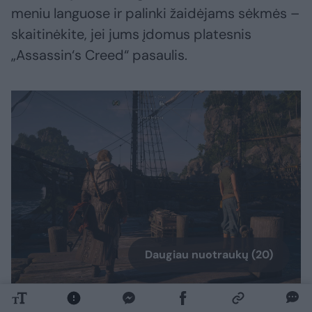
meniu languose ir palinki žaidėjams sėkmės –
skaitinėkite, jei jums įdomus platesnis
„Assassin‘s Creed“ pasaulis.
Daugiau nuotraukų (20)
„Assassin‘s Creed Black Flag“ žaidimo akimirka.