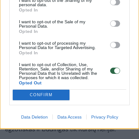
I want to opt-out of the Sharing of my
viešbučio „Waldfrieden“ personalas: kažkam
personal data.
Opted In
panižo rankos, ir padavėja Bastikaitė (orig.
Bastik) pasigedo visos vasaros uždarbio
I want to opt-out of the Sale of my
Personal Data.
(520 litų). Pinigus ji laikė savo spintelėje.
Opted In
I want to opt-out of processing my
Personal Data for Targeted Advertising.
„Policijai atlikus kratą, pinigai buvo rasti pas
Opted In
tame pat kambaryje gyvenusią virėją: vogtus
I want to opt-out of Collection, Use,
pinigus ji buvo įsisiuvusi į sijoną“, –
Retention, Sale, and/or Sharing of my
Personal Data that Is Unrelated with the
pasakojama dr. N. Strakauskaitės knygoje.
Purposes for which it was collected.
Opted Out
CONFIRM
13 ungurių
Data Deletion
Data Access
Privacy Policy
Būta ir tokių vagysčių, kurių pobūdis –
egzotiškas ir būdingas tik Kuršių nerijai.