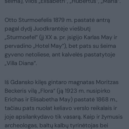
šeima), vilos „Elisabeth“, „Hubertus“, „Maria“.
Otto Sturmoefelis 1879 m. pastatė antrą
pagal dydį Juodkrantėje viešbutį
„Sturmoefel“ (jį XX a. pr. įsigijo Karlas May ir
pervadino „Hotel May“), bet pats su šeima
gyveno netoliese, ant kalvelės pastatytoje
„Villa Diana“.
Iš Gdansko kilęs gintaro magnatas Moritzas
Beckeris vilą „Flora“ (ją 1923 m. nusipirko
Erichas ir Elisabetha May) pastatė 1868 m.,
tačiau pats nuolat keliavo verslo reikalais ir
joje apsilankydavo tik vasarą. Kaip ir žymusis
archeologas, baltų kalbų tyrinėtojas bei