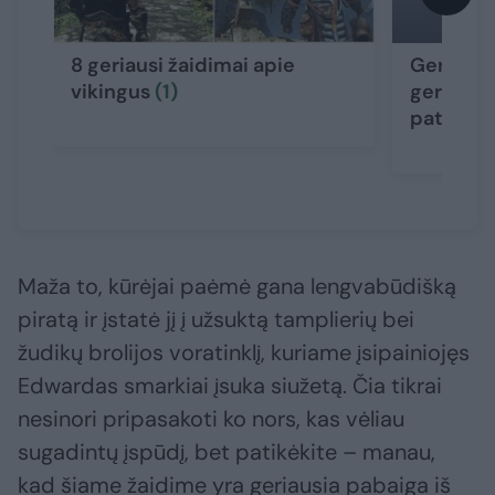
8 geriausi žaidimai apie
Gera nau
vikingus
(1)
gerbėjam
patogų 
Maža to, kūrėjai paėmė gana lengvabūdišką
piratą ir įstatė jį į užsuktą tamplierių bei
žudikų brolijos voratinklį, kuriame įsipainiojęs
Edwardas smarkiai įsuka siužetą. Čia tikrai
nesinori pripasakoti ko nors, kas vėliau
sugadintų įspūdį, bet patikėkite – manau,
kad šiame žaidime yra geriausia pabaiga iš