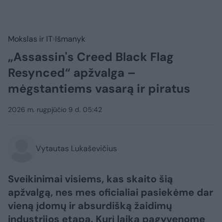
Mokslas ir IT
Išmanyk
„Assassin's Creed Black Flag
Resynced“ apžvalga –
mėgstantiems vasarą ir piratus
2026 m. rugpjūčio 9 d. 05:42
Vytautas Lukaševičius
Sveikinimai visiems, kas skaito šią
apžvalgą, nes mes oficialiai pasiekėme dar
vieną įdomų ir absurdišką žaidimų
industrijos etapą. Kurį laiką pagyvenome