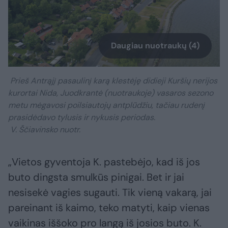
Daugiau nuotraukų (4)
Prieš Antrąjį pasaulinį karą klestėję didieji Kuršių nerijos
kurortai Nida, Juodkrantė (nuotraukoje) vasaros sezono
metu mėgavosi poilsiautojų antplūdžiu, tačiau rudenį
prasidėdavo tylusis ir nykusis periodas.
V. Ščiavinsko nuotr.
„Vietos gyventoja K. pastebėjo, kad iš jos
buto dingsta smulkūs pinigai. Bet ir jai
nesisekė vagies sugauti. Tik vieną vakarą, jai
pareinant iš kaimo, teko matyti, kaip vienas
vaikinas iššoko pro langą iš josios buto. K.