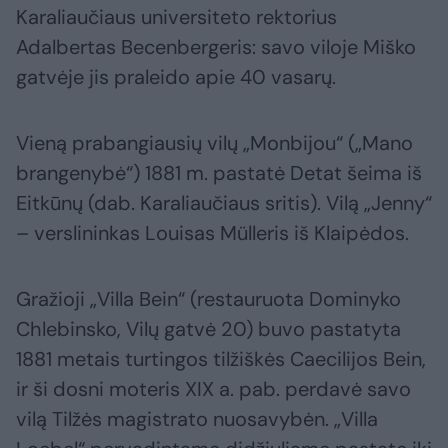
Karaliaučiaus universiteto rektorius
Adalbertas Becenbergeris: savo viloje Miško
gatvėje jis praleido apie 40 vasarų.
Vieną prabangiausių vilų „Monbijou“ („Mano
brangenybė“) 1881 m. pastatė Detat šeima iš
Eitkūnų (dab. Karaliaučiaus sritis). Vilą „Jenny“
– verslininkas Louisas Mülleris iš Klaipėdos.
Gražioji „Villa Bein“ (restauruota Dominyko
Chlebinsko, Vilų gatvė 20) buvo pastatyta
1881 metais turtingos tilžiškės Caecilijos Bein,
ir ši dosni moteris XIX a. pab. perdavė savo
vilą Tilžės magistrato nuosavybėn. „Villa