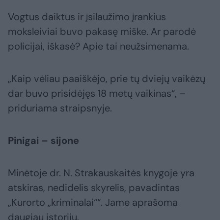
Vogtus daiktus ir įsilaužimo įrankius
moksleiviai buvo pakasę miške. Ar parodė
policijai, iškasė? Apie tai neužsimenama.
„Kaip vėliau paaiškėjo, prie tų dviejų vaikėzų
dar buvo prisidėjęs 18 metų vaikinas“, –
priduriama straipsnyje.
Pinigai – sijone
Minėtoje dr. N. Strakauskaitės knygoje yra
atskiras, nedidelis skyrelis, pavadintas
„Kurorto „kriminalai““. Jame aprašoma
daugiau istorijų.