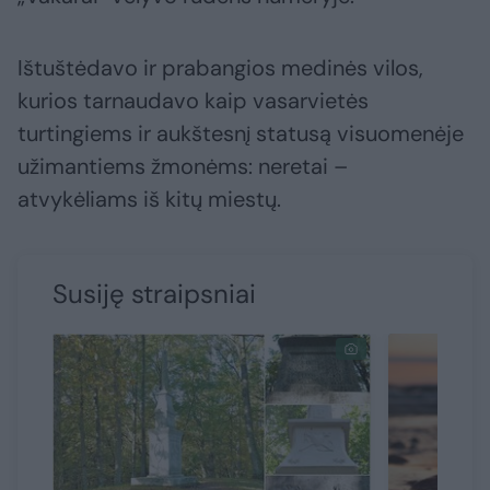
Ištuštėdavo ir prabangios medinės vilos,
kurios tarnaudavo kaip vasarvietės
turtingiems ir aukštesnį statusą visuomenėje
užimantiems žmonėms: neretai –
atvykėliams iš kitų miestų.
Susiję straipsniai