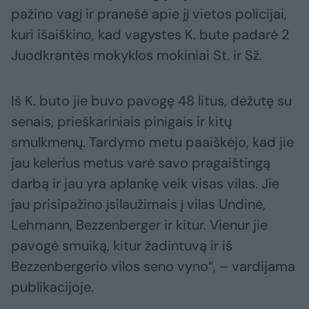
pažino vagį ir pranešė apie jį vietos policijai,
kuri išaiškino, kad vagystes K. bute padarė 2
Juodkrantės mokyklos mokiniai St. ir Sž.
Iš K. buto jie buvo pavogę 48 litus, dėžutę su
senais, prieškariniais pinigais ir kitų
smulkmenų. Tardymo metu paaiškėjo, kad jie
jau kelerius metus varė savo pragaištingą
darbą ir jau yra aplankę veik visas vilas. Jie
jau prisipažino įsilaužimais į vilas Undinė,
Lehmann, Bezzenberger ir kitur. Vienur jie
pavogė smuiką, kitur žadintuvą ir iš
Bezzenbergerio vilos seno vyno“, – vardijama
publikacijoje.