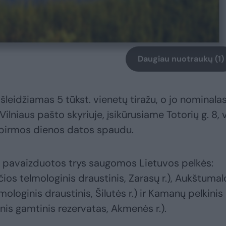
Daugiau nuotraukų (1)
šleidžiamas 5 tūkst. vienetų tiražu, o jo nominala
Vilniaus pašto skyriuje, įsikūrusiame Totorių g. 8, 
 pirmos dienos datos spaudu.
 pavaizduotos trys saugomos Lietuvos pelkės:
ios telmologinis draustinis, Zarasų r.), Aukštumal
loginis draustinis, Šilutės r.) ir Kamanų pelkinis
is gamtinis rezervatas, Akmenės r.).