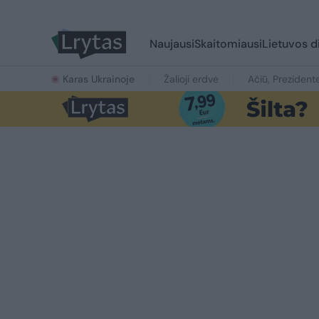
Naujausi
Skaitomiausi
Lietuvos d
Karas Ukrainoje
Žalioji erdvė
Ačiū, Prezident