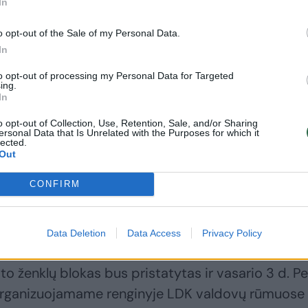
In
o opt-out of the Sale of my Personal Data.
In
to opt-out of processing my Personal Data for Targeted
ing.
In
Mažytė galerija,
Žuvėdros skrydis,
o opt-out of Collection, Use, Retention, Sale, and/or Sharing
ersonal Data that Is Unrelated with the Purposes for which it
keliaujanti po pasaulį:
vėtrungės ir krikštai:
lected.
Čiurlionio kūryba
Neringa įamžinta
Out
įsitaisė ir ant pašto
pašto ženkle
(1)
ženklų
CONFIRM
Data Deletion
Data Access
Privacy Policy
to ženklų blokas bus pristatytas ir vasario 3 d. Pe
organizuojamame renginyje LDK valdovų rūmuose 