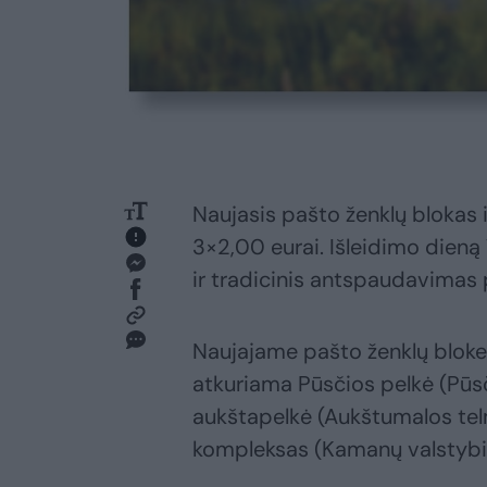
Naujasis pašto ženklų blokas i
3×2,00 eurai. Išleidimo dieną 
ir tradicinis antspaudavimas
Naujajame pašto ženklų bloke
atkuriama Pūsčios pelkė (Pūsč
aukštapelkė (Aukštumalos telmo
kompleksas (Kamanų valstybin