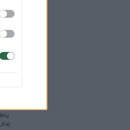
lkių
„Kai