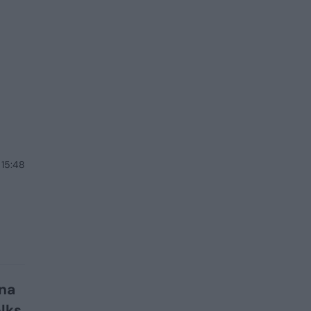
 15:48
ina
elks