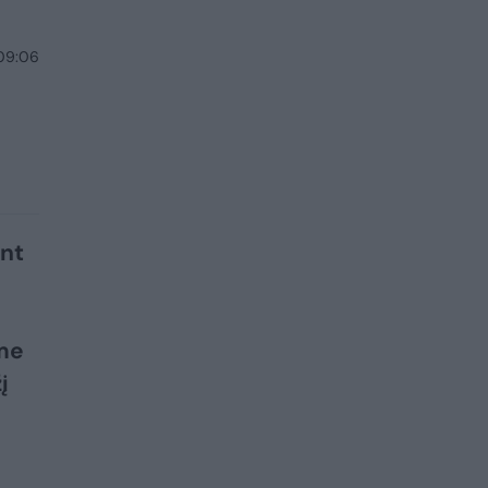
 09:06
ent
ame
į