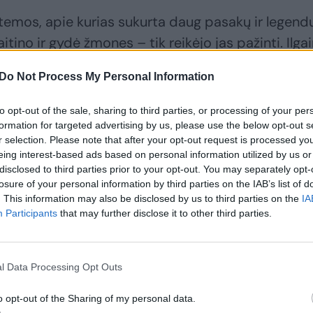
temos, apie kurias sukurta daug pasakų ir legendų
tino ir gydė žmones – tik reikėjo jas pažinti. Ilgai
adicijų dalimi, kurią jau primirštame. Natūralios i
Do Not Process My Personal Information
bstį retoms rūšims, sugeria anglies dioksidą, vėsi
nių riziką, valo orą ir vandenį. Jos vertingos moks
to opt-out of the sale, sharing to third parties, or processing of your per
rožiu. Deja, XIX a. pabaigoje pradėtas žemių
formation for targeted advertising by us, please use the below opt-out s
r selection. Please note that after your opt-out request is processed y
ų likimą – per šimtmetį netekome dviejų trečdali
eing interest-based ads based on personal information utilized by us or
ų teikiamų naudų ir dovanojamų patirčių. Todėl
disclosed to third parties prior to your opt-out. You may separately opt-
losure of your personal information by third parties on the IAB’s list of
ikusias ir atkurti pažeistas pelkes, kad jos ir tolia
. This information may also be disclosed by us to third parties on the
IA
praturtintų mūsų gyvenimą“, – sako Pelkių atkūrim
Participants
that may further disclose it to other third parties.
os ekspertė dr. Jūratė Sendžikaitė.
l Data Processing Opt Outs
o opt-out of the Sharing of my personal data.