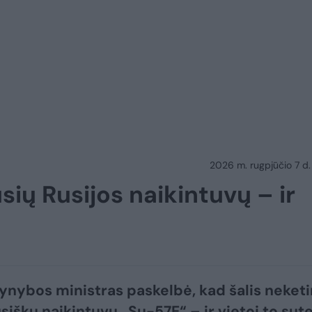
2026 m. rugpjūčio 7 d.
usių Rusijos naikintuvų – ir
gynybos ministras paskelbė, kad šalis neket
usiškų naikintuvų „Su-57E“ – ir vietoj to sut