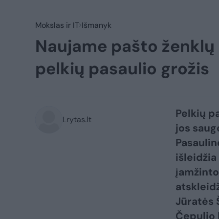
Mokslas ir IT
Išmanyk
Naujame pašto ženklų b
pelkių pasaulio grožis
Pelkių p
Lrytas.lt
jos saug
Pasaulin
išleidži
įamžinto
atskleid
Jūratės 
Čepulio 