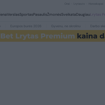
Orai
Lrytas.tv
Horoskopai
iena
Verslas
Sportas
Pasaulis
Žmonės
Sveikata
Daugiau
Lrytas 
e
Europos burės 2026
Gyvenu, ne skrolinu
Darbo ske