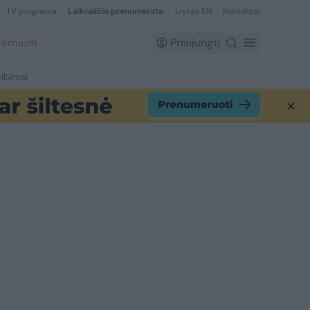
TV programa
Laikraščio prenumerata
Lrytas EN
Kontaktai
Premium
Prisijungti
lbimai