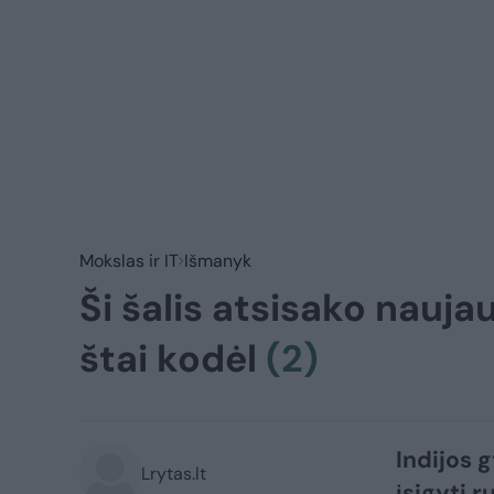
Mokslas ir IT
Išmanyk
Ši šalis atsisako nauja
štai kodėl
(2)
Indijos 
Lrytas.lt
įsigyti r