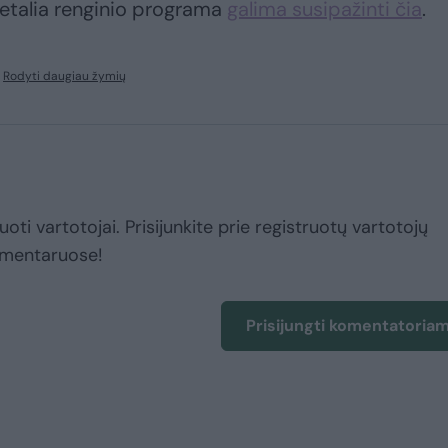
 detalia renginio programa
galima susipažinti čia
.
Rodyti daugiau žymių
uoti vartotojai. Prisijunkite prie registruotų vartotojų
omentaruose!
Prisijungti komentatoria