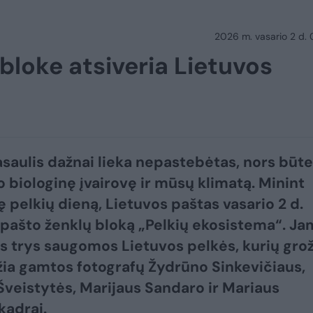
2026 m. vasario 2 d.
loke atsiveria Lietuvos
asaulis dažnai lieka nepastebėtas, nors būt
o biologinę įvairovę ir mūsų klimatą. Minint
ę pelkių dieną, Lietuvos paštas vasario 2 d.
a pašto ženklų bloką „Pelkių ekosistema“. J
s trys saugomos Lietuvos pelkės, kurių grož
žia gamtos fotografų Žydrūno Sinkevičiaus,
Šveistytės, Marijaus Sandaro ir Mariaus
kadrai.