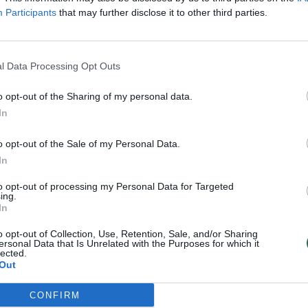
Participants
that may further disclose it to other third parties.
Daugiau nuotraukų (1)
l Data Processing Opt Outs
 registruojančioje svetainėje
o opt-out of the Sharing of my personal data.
usiskundimų dėl „Facebook“ veiklos
In
mė augti apie 16 val. 30 min. Lietuvos
o opt-out of the Sale of my Personal Data.
imai prasidėjo kiek vėliau, apie 16 val. 45
In
to opt-out of processing my Personal Data for Targeted
ing.
In
i ir „Meta“ valdomo socialinio
o opt-out of Collection, Use, Retention, Sale, and/or Sharing
mėlė veikė lėtai, o naršyklėje svetainė
ersonal Data that Is Unrelated with the Purposes for which it
lected.
Out
CONFIRM