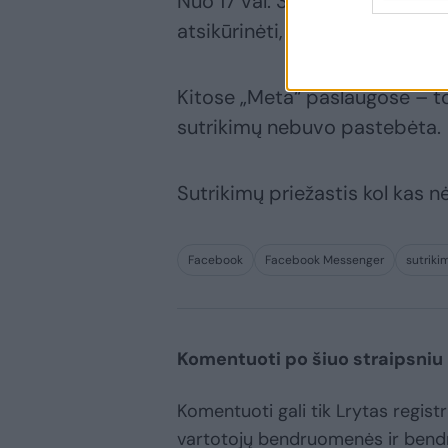
Nuo 17 val. 30 min. „Faceboo
atsikūrinėti, bet „Threads“ sv
Kitose „Meta“ paslaugose – t
sutrikimų nebuvo pastebėta.
Sutrikimų priežastis kol kas n
Facebook
Facebook Messenger
sutriki
Komentuoti po šiuo straipsniu
Komentuoti gali tik Lrytas registru
vartotojų bendruomenės ir bend