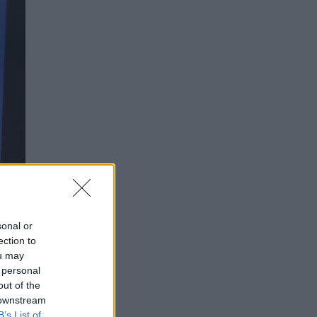
sonal or
ection to
ou may
 personal
out of the
 downstream
B’s List of