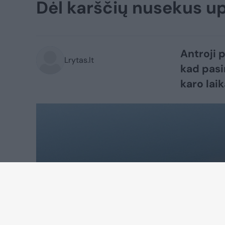
Dėl karščių nusekus up
Antroji 
Lrytas.lt
kad pasi
karo lai