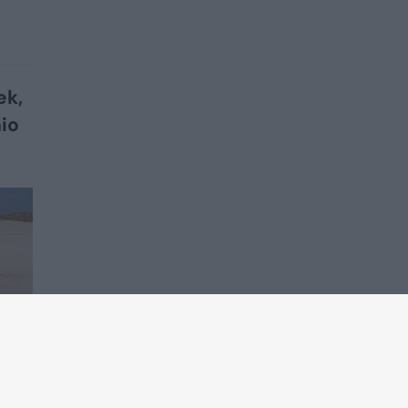
ek,
io