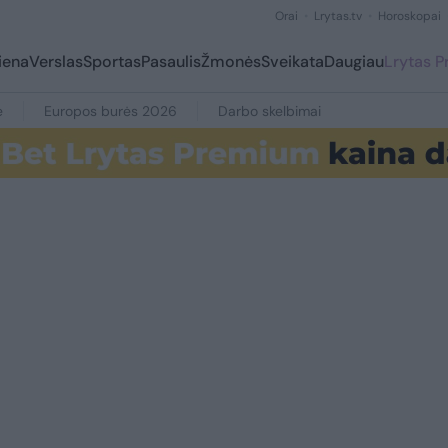
Orai
Lrytas.tv
Horoskopai
iena
Verslas
Sportas
Pasaulis
Žmonės
Sveikata
Daugiau
Lrytas 
e
Europos burės 2026
Darbo skelbimai