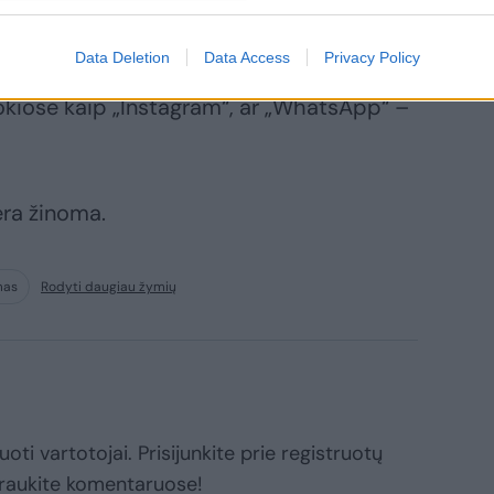
k“ ir „Facebook Messenger“ veikimas ėmė
etainė vis dar neveikė.
Data Deletion
Data Access
Privacy Policy
okiose kaip „Instagram“, ar „WhatsApp“ –
ėra žinoma.
mas
Rodyti daugiau žymių
oti vartotojai. Prisijunkite prie registruotų
raukite komentaruose!