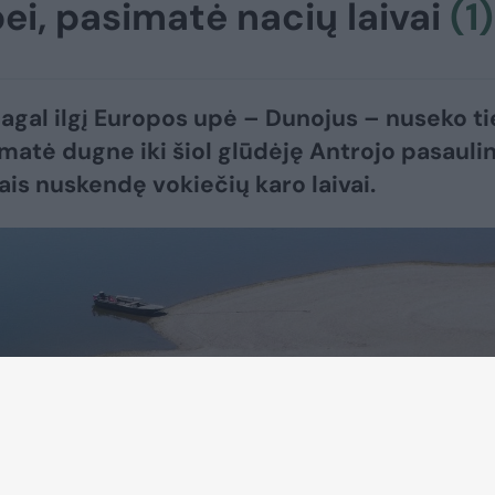
ei, pasimatė nacių laivai
(1)
pagal ilgį Europos upė – Dunojus – nuseko ti
matė dugne iki šiol glūdėję Antrojo pasaulin
kais nuskendę vokiečių karo laivai.