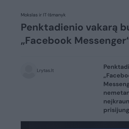
Mokslas ir IT
Išmanyk
Penktadienio vakarą bu
„Facebook Messenger“
Penktadi
Lrytas.lt
„Faceboo
Messenge
nemetama
neįkraun
prisijung