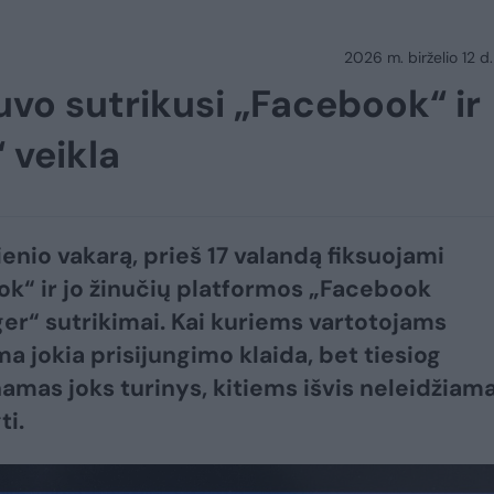
2026 m. birželio 12 d.
vo sutrikusi „Facebook“ ir
 veikla
enio vakarą, prieš 17 valandą fiksuojami
k“ ir jo žinučių platformos „Facebook
r“ sutrikimai. Kai kuriems vartotojams
 jokia prisijungimo klaida, bet tiesiog
amas joks turinys, kitiems išvis neleidžiam
ti.