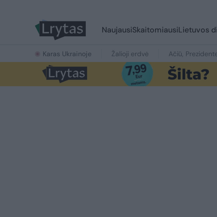
Naujausi
Skaitomiausi
Lietuvos d
Karas Ukrainoje
Žalioji erdvė
Ačiū, Prezident