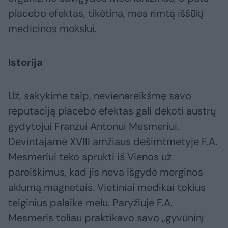
placebo efektas, tikėtina, mes rimtą iššūkį
medicinos mokslui.
Istorija
Už, sakykime taip, nevienareikšmę savo
reputaciją placebo efektas gali dėkoti austrų
gydytojui Franzui Antonui Mesmeriui.
Devintajame XVIII amžiaus dešimtmetyje F.A.
Mesmeriui teko sprukti iš Vienos už
pareiškimus, kad jis neva išgydė merginos
aklumą magnetais. Vietiniai medikai tokius
teiginius palaikė melu. Paryžiuje F.A.
Mesmeris toliau praktikavo savo „gyvūninį