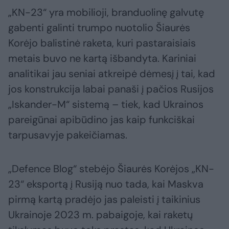
„KN-23“ yra mobilioji, branduolinę galvutę
gabenti galinti trumpo nuotolio Šiaurės
Korėjo balistinė raketa, kuri pastaraisiais
metais buvo ne kartą išbandyta. Kariniai
analitikai jau seniai atkreipė dėmesį į tai, kad
jos konstrukcija labai panaši į pačios Rusijos
„Iskander-M“ sistemą – tiek, kad Ukrainos
pareigūnai apibūdino jas kaip funkciškai
tarpusavyje pakeičiamas.
„Defence Blog“ stebėjo Šiaurės Korėjos „KN-
23“ eksportą į Rusiją nuo tada, kai Maskva
pirmą kartą pradėjo jas paleisti į taikinius
Ukrainoje 2023 m. pabaigoje, kai raketų