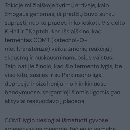
Tokioje milžiniškoje tyrimų erdvėje, kaip
žmogaus genomas, iš pradžių buvo sunku
suprasti, nuo ko pradėti ir ko ieškoti. Vis dėlto
K.Hall ir T.Kaptchukas išsiaiškino, kad
fermentas COMT (katechol-О-
metiltransferazė) veikia žmonių reakciją į
skausmą ir nuskausminamuosius vaistus.
Taip pat jie žinojo, kad šio fermento lygis, be
viso kito, susijęs ir su Parkinsono liga,
depresija ir šizofrenija – o klinikiniuose
bandymuose, sergantieji šiomis ligomis gan
aktyviai reaguodavo į placebą.
COMT lygio tiesiogiai išmatuoti gyvose
smegenyse neįmanoma, tačiau jo gamybą