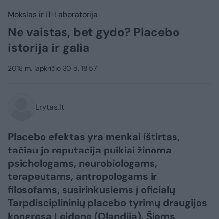
Mokslas ir IT
Laboratorija
Ne vaistas, bet gydo? Placebo
istorija ir galia
2018 m. lapkričio 30 d. 18:57
Lrytas.lt
Placebo efektas yra menkai ištirtas,
tačiau jo reputacija puikiai žinoma
psichologams, neurobiologams,
terapeutams, antropologams ir
filosofams, susirinkusiems į oficialų
Tarpdisciplininių placebo tyrimų draugijos
kongresą Leidene (Olandija). Šiems