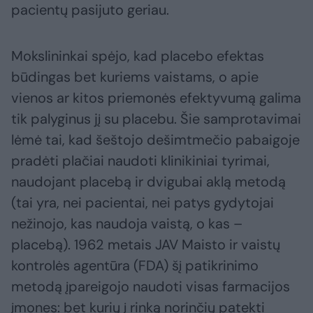
pacientų pasijuto geriau.
Mokslininkai spėjo, kad placebo efektas
būdingas bet kuriems vaistams, o apie
vienos ar kitos priemonės efektyvumą galima
tik palyginus jį su placebu. Šie samprotavimai
lėmė tai, kad šeštojo dešimtmečio pabaigoje
pradėti plačiai naudoti klinikiniai tyrimai,
naudojant placebą ir dvigubai aklą metodą
(tai yra, nei pacientai, nei patys gydytojai
nežinojo, kas naudoja vaistą, o kas –
placebą). 1962 metais JAV Maisto ir vaistų
kontrolės agentūra (FDA) šį patikrinimo
metodą įpareigojo naudoti visas farmacijos
įmones: bet kurių į rinką norinčių patekti