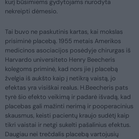
kurį būsimiems gydytojams nurodyta
nekreipti dėmesio.
Tai buvo ne paskutinis kartas, kai mokslas
prisiminė placebą. 1955 metais Amerikos
medicinos asociacijos posėdyje chirurgas iš
Harvardo universiteto Henry Beecheris
kolegoms priminė, kad nors jie į placebą
žvelgia iš aukšto kaip į netikrą vaistą, jo
efektas yra visiškai realus. H.Beecheris pats
tyrė šio efekto veikimą ir padarė išvadą, kad
placebas gali mažinti nerimą ir pooperacinius
skausmus, keisti pacientų kraujo sudėtį kaip
tikri vaistai ir netgi sukelti pašalinius efektus.
Daugiau nei trečdalis placebą vartojusių