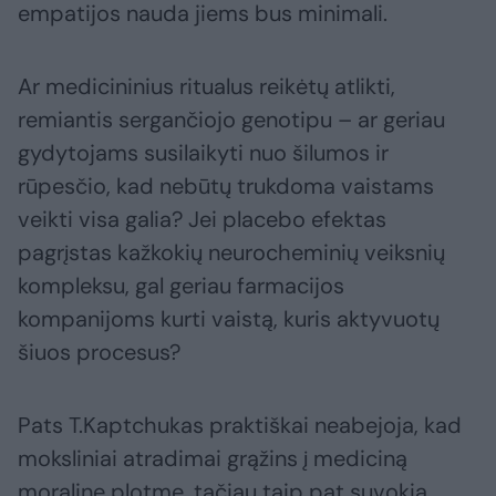
empatijos nauda jiems bus minimali.
Ar medicininius ritualus reikėtų atlikti,
remiantis sergančiojo genotipu – ar geriau
gydytojams susilaikyti nuo šilumos ir
rūpesčio, kad nebūtų trukdoma vaistams
veikti visa galia? Jei placebo efektas
pagrįstas kažkokių neurocheminių veiksnių
kompleksu, gal geriau farmacijos
kompanijoms kurti vaistą, kuris aktyvuotų
šiuos procesus?
Pats T.Kaptchukas praktiškai neabejoja, kad
moksliniai atradimai grąžins į mediciną
moralinę plotmę, tačiau taip pat suvokia