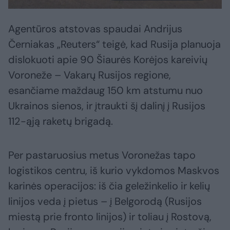
Agentūros atstovas spaudai Andrijus
Černiakas „Reuters“ teigė, kad Rusija planuoja
dislokuoti apie 90 Šiaurės Korėjos kareivių
Voroneže – Vakarų Rusijos regione,
esančiame maždaug 150 km atstumu nuo
Ukrainos sienos, ir įtraukti šį dalinį į Rusijos
112-ąją raketų brigadą.
Per pastaruosius metus Voronežas tapo
logistikos centru, iš kurio vykdomos Maskvos
karinės operacijos: iš čia geležinkelio ir kelių
linijos veda į pietus – į Belgorodą (Rusijos
miestą prie fronto linijos) ir toliau į Rostovą,