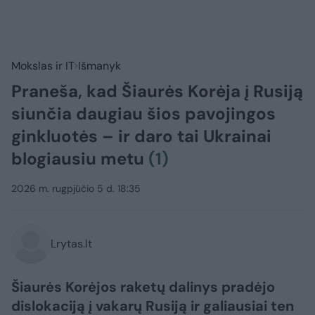
Mokslas ir IT
Išmanyk
Praneša, kad Šiaurės Korėja į Rusiją
siunčia daugiau šios pavojingos
ginkluotės – ir daro tai Ukrainai
blogiausiu metu
(1)
2026 m. rugpjūčio 5 d. 18:35
Lrytas.lt
Šiaurės Korėjos raketų dalinys pradėjo
dislokaciją į vakarų Rusiją ir galiausiai ten