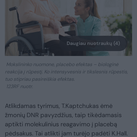
Daugiau nuotraukų (4)
Mokslininko nuomone, placebo efektas – biologinė
reakcija į rūpestį. Ko intensyvesnis ir tikslesnis rūpestis,
tuo stipriau pasireiškia efektas.
123RF nuotr.
Atlikdamas tyrimus, T.Kaptchukas ėmė
žmonių DNR pavyzdžius, taip tikėdamasis
aptikti molekulinius reagavimo į placebą
pėdsakus. Tai atlikti jam turėjo padėti K.Hall.