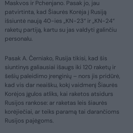
Maskvos ir Pchenjano. Pasak jo, jau
patvirtinta, kad Šiaurės Korėja į Rusiją
išsiuntė naują 40-ies „KN-23“ ir „KN-24“
raketų partiją, kartu su jas valdyti galinčiu
personalu.
Pasak A. Černiako, Rusija tikisi, kad šis
siuntinys galiausiai išaugs iki 120 raketų ir
šešių paleidimo įrenginių – nors jis pridūrė,
kad vis dar neaišku, kokį vaidmenį Šiaurės
Korėjos įgulos atliks, kai raketos atsidurs
Rusijos rankose: ar raketas leis šiaurės
korėjiečiai, ar teiks paramą tai darančioms
Rusijos pajėgoms.