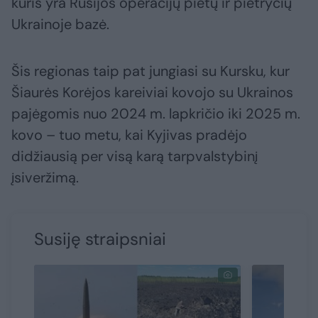
kuris yra Rusijos operacijų pietų ir pietryčių
Ukrainoje bazė.
Šis regionas taip pat jungiasi su Kursku, kur
Šiaurės Korėjos kareiviai kovojo su Ukrainos
pajėgomis nuo 2024 m. lapkričio iki 2025 m.
kovo – tuo metu, kai Kyjivas pradėjo
didžiausią per visą karą tarpvalstybinį
įsiveržimą.
Susiję straipsniai