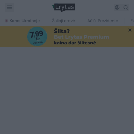
Karas Ukrainoje
Žalioji erdvė
Ačiū, Prezidente
E