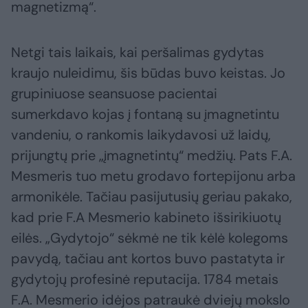
magnetizmą“.
Netgi tais laikais, kai peršalimas gydytas
kraujo nuleidimu, šis būdas buvo keistas. Jo
grupiniuose seansuose pacientai
sumerkdavo kojas į fontaną su įmagnetintu
vandeniu, o rankomis laikydavosi už laidų,
prijungtų prie „įmagnetintų“ medžių. Pats F.A.
Mesmeris tuo metu grodavo fortepijonu arba
armonikėle. Tačiau pasijutusių geriau pakako,
kad prie F.A Mesmerio kabineto išsirikiuotų
eilės. „Gydytojo“ sėkmė ne tik kėlė kolegoms
pavydą, tačiau ant kortos buvo pastatyta ir
gydytojų profesinė reputacija. 1784 metais
F.A. Mesmerio idėjos patraukė dviejų mokslo