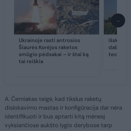
→
Ukrainoje rasti antrosios
Išskyrė 
Šiaurės Korėjos raketos
dabartin
smūgio pėdsakai – ir štai ką
technolo
tai reiškia
A. Černiakas teigė, kad tikslus raketų
dislokavimo mastas ir konfigūracija dar nėra
identifikuoti ir bus aptarti kitą mėnesį
vyksiančiose aukšto lygio derybose tarp