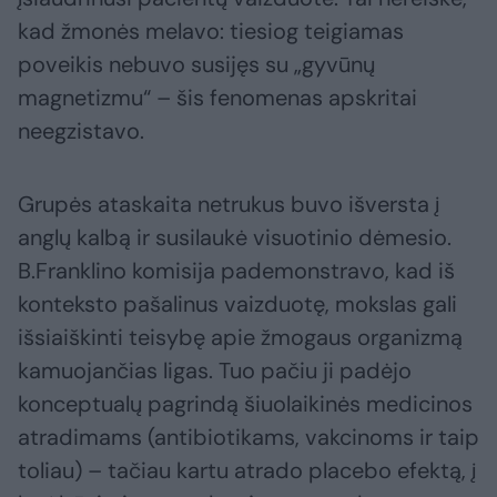
kad žmonės melavo: tiesiog teigiamas
poveikis nebuvo susijęs su „gyvūnų
magnetizmu“ – šis fenomenas apskritai
neegzistavo.
Grupės ataskaita netrukus buvo išversta į
anglų kalbą ir susilaukė visuotinio dėmesio.
B.Franklino komisija pademonstravo, kad iš
konteksto pašalinus vaizduotę, mokslas gali
išsiaiškinti teisybę apie žmogaus organizmą
kamuojančias ligas. Tuo pačiu ji padėjo
konceptualų pagrindą šiuolaikinės medicinos
atradimams (antibiotikams, vakcinoms ir taip
toliau) – tačiau kartu atrado placebo efektą, į