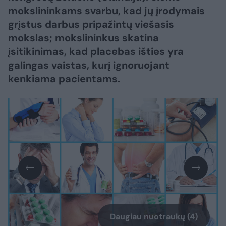
mokslininkams svarbu, kad jų įrodymais
grįstus darbus pripažintų viešasis
mokslas; mokslininkus skatina
įsitikinimas, kad placebas išties yra
galingas vaistas, kurį ignoruojant
kenkiama pacientams.
Daugiau nuotraukų (4)