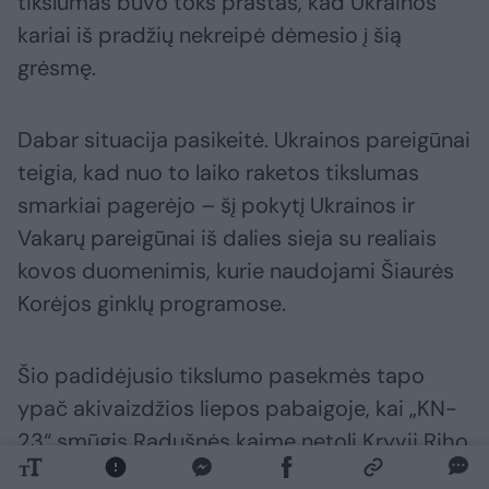
tikslumas buvo toks prastas, kad Ukrainos
kariai iš pradžių nekreipė dėmesio į šią
grėsmę.
Dabar situacija pasikeitė. Ukrainos pareigūnai
teigia, kad nuo to laiko raketos tikslumas
smarkiai pagerėjo – šį pokytį Ukrainos ir
Vakarų pareigūnai iš dalies sieja su realiais
kovos duomenimis, kurie naudojami Šiaurės
Korėjos ginklų programose.
Šio padidėjusio tikslumo pasekmės tapo
ypač akivaizdžios liepos pabaigoje, kai „KN-
23“ smūgis Radušnės kaime netoli Kryvij Riho
nusinešė šešių žmonių – ir tarp jų trijų vaikų –