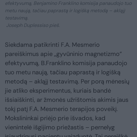
efektyvumą, Benjamino Franklino komisija panaudojo tuo
metu naują, tačiau paprastą ir logišką metodą – akląjį
testavimą.
Joseph Duplessiso pieš.
Siekdama patikrinti F.A. Mesmerio
pareiškimus apie „gyvūninio magnetizmo“
efektyvumą, B.Franklino komisija panaudojo
tuo metu naują, tačiau paprastą ir logišką
metodą – akląjį testavimą. Per porą mėnesių
jie atliko eksperimentus, kuriais bandė
išsiaiškinti, ar žmonės užrištomis akimis jaus
tokį patį F.A. Mesmerio terapijos poveikį.
Mokslininkai priėjo prie išvados, kad
vienintelė išgijimo priežastis – pernelyg
įsiaudrinusi pacientų vaizduotė. Tai nereiškė,