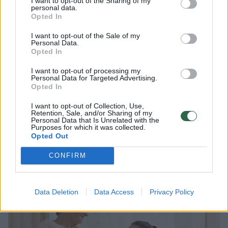
I want to opt-out of the Sharing of my
personal data.
nelaikė netikru dalyku.
Opted In
I want to opt-out of the Sale of my
Personal Data.
Labiau jį domino gydymo efektyvumo
Opted In
priklausomybė nuo gydytojo ir paciento
I want to opt-out of processing my
bendravimo kiekio ir kokybės. T.Kaptchuko
Personal Data for Targeted Advertising.
Opted In
nuomone, placebo efektas – biologinė
I want to opt-out of Collection, Use,
reakcija į rūpestį. Ko intensyvesnis ir tikslesnis
Retention, Sale, and/or Sharing of my
Personal Data that Is Unrelated with the
rūpestis, tuo stipriau pasireiškia efektas.
Purposes for which it was collected.
Opted Out
„Panašu, jei galima kuo nors įtikinti protą, tai
ir kūnas elgsis atitinkamai“, – sako jis.
CONFIRM
Data Deletion
Data Access
Privacy Policy