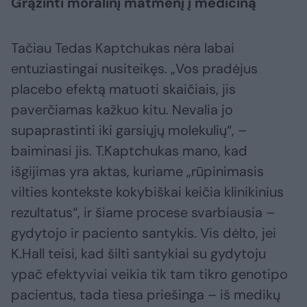
Grąžinti moralinį matmenį į mediciną
Tačiau Tedas Kaptchukas nėra labai
entuziastingai nusiteikęs. „Vos pradėjus
placebo efektą matuoti skaičiais, jis
paverčiamas kažkuo kitu. Nevalia jo
supaprastinti iki garsiųjų molekulių“, –
baiminasi jis. T.Kaptchukas mano, kad
išgijimas yra aktas, kuriame „rūpinimasis
vilties kontekste kokybiškai keičia klinikinius
rezultatus“, ir šiame procese svarbiausia –
gydytojo ir paciento santykis. Vis dėlto, jei
K.Hall teisi, kad šilti santykiai su gydytoju
ypač efektyviai veikia tik tam tikro genotipo
pacientus, tada tiesa priešinga – iš medikų