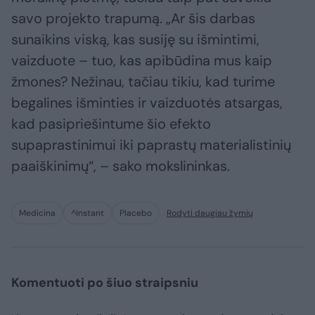
savo projekto trapumą. „Ar šis darbas
sunaikins viską, kas susiję su išmintimi,
vaizduote – tuo, kas apibūdina mus kaip
žmones? Nežinau, tačiau tikiu, kad turime
begalines išminties ir vaizduotės atsargas,
kad pasipriešintume šio efekto
supaprastinimui iki paprastų materialistinių
paaiškinimų“, – sako mokslininkas.
Medicina
^Instant
Placebo
Rodyti daugiau žymių
Komentuoti po šiuo straipsniu