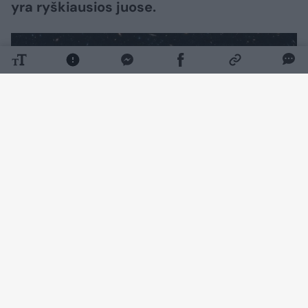
yra ryškiausios juose.
Daugiau nuotraukų (1)
Pamatyti pačias pirmąsias tokio susirinkimo
stadijas sunku, nes jos vyko labai seniai, taigi
matomos tik labai tolimoje Visatoje.