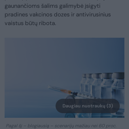
gaunančioms šalims galimybė įsigyti
pradines vakcinos dozes ir antivirusinius
vaistus būtų ribota.
Daugiau nuotraukų (3)
Pagal šį – blogiausią – scenarijų mažiau nei 60 proc.