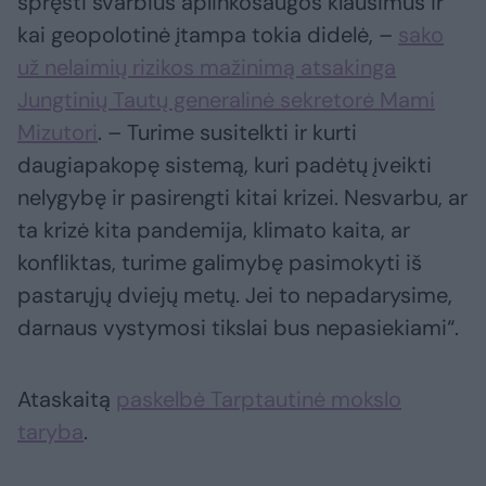
spręsti svarbius aplinkosaugos klausimus ir
kai geopolotinė įtampa tokia didelė, –
sako
už nelaimių rizikos mažinimą atsakinga
Jungtinių Tautų generalinė sekretorė Mami
Mizutori
. – Turime susitelkti ir kurti
daugiapakopę sistemą, kuri padėtų įveikti
nelygybę ir pasirengti kitai krizei. Nesvarbu, ar
ta krizė kita pandemija, klimato kaita, ar
konfliktas, turime galimybę pasimokyti iš
pastarųjų dviejų metų. Jei to nepadarysime,
darnaus vystymosi tikslai bus nepasiekiami“.
Ataskaitą
paskelbė Tarptautinė mokslo
taryba
.