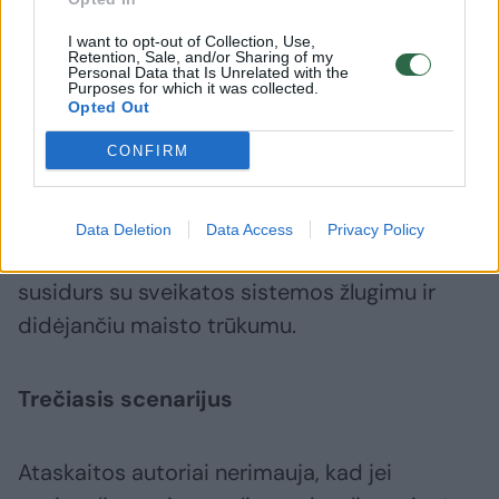
apsimesti, kad visa krizė baigėsi tik todėl, jog
I want to opt-out of Collection, Use,
sumažėjo mirštamumas. Daugelis piliečių
Retention, Sale, and/or Sharing of my
Personal Data that Is Unrelated with the
ateityje dar susidurs su daugybe sunkumų ir
Purposes for which it was collected.
Opted Out
iššūkių“.
CONFIRM
Labiausiai paveikti bus pažeidžiami žmonės
– moterys, vaikai ir pagyvenusieji. Tuo tarpu
Data Deletion
Data Access
Privacy Policy
mažas pajamas gaunančios šalys ateityje
susidurs su sveikatos sistemos žlugimu ir
didėjančiu maisto trūkumu.
Trečiasis scenarijus
Ataskaitos autoriai nerimauja, kad jei