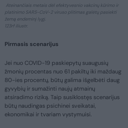
Ateinančiais metais dėl efektyvesnio vakcinų kūrimo ir
platinimo SARS-CoV-2 viruso plitimas galėtų pasiekti
žemą endeminį lygį.
123rf iliustr.
Pirmasis scenarijus
Jei nuo COVID-19 paskiepytų suaugusių
žmonių procentas nuo 61 pakiltų iki maždaug
80-ies procentų, būtų galima išgelbėti daug
gyvybių ir sumažinti naujų atmainų
atsiradimo riziką. Taip susiklostęs scenarijus
būtų naudingas psichinei sveikatai,
ekonomikai ir tvariam vystymuisi.