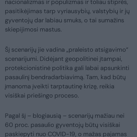
nacionalizmas ir populizmas ir toliau stiprės,
pasitikėjimas tarp vyriausybių, valstybių ir jų
gyventojų dar labiau smuks, o tai sumažins
skiepijimosi mastus.
Šį scenarijų jie vadina „praleisto atsigavimo“
scenarijumi. Didėjant geopolitinei įtampai,
protekcionistinė politika gali labai apsunkinti
pasaulinį bendradarbiavimą. Tam, kad būtų
įmanoma įveikti tarptautinę krizę, reikia
visiškai priešingo proceso.
Pagal šį – blogiausią – scenarijų mažiau nei
60 proc. pasaulio gyventojų būtų visiškai
paskiepyti nuo COVID-19, o mažas pajamas