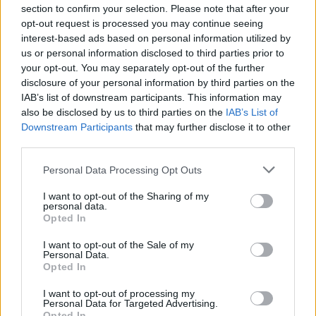
įmanoma tik dešimtmečiu vėliau.
section to confirm your selection. Please note that after your
opt-out request is processed you may continue seeing
interest-based ads based on personal information utilized by
„Vis dėlto pagrindinės išvados labai aiškios.
us or personal information disclosed to third parties prior to
your opt-out. You may separately opt-out of the further
Net jei ūminis pandemijos etapas tose
disclosure of your personal information by third parties on the
šalyse, kuriose skiepijimosi lygis aukštas, eina
IAB’s list of downstream participants. This information may
also be disclosed by us to third parties on the
IAB’s List of
į pabaigą, tol kol daugelis pasaulio gyventojų
Downstream Participants
that may further disclose it to other
neturės galimybės gauti veiksmingos
third parties.
vakcinos, rizika išliks didelė, – rašoma
Personal Data Processing Opt Outs
ataskaitos išvadose. – Vis dar gali atsirasti
I want to opt-out of the Sharing of my
naujos atmainos, tad labai svarbu neprarasti
personal data.
Opted In
budrumo, nuolat tobulinti vakcinas ir gydymo
būdus. Nėra nė vienos visuomenės srities,
I want to opt-out of the Sale of my
Personal Data.
kuri liktų nepaveikta, tad vyriausybės turi
Opted In
pripažinti, kad daugybė pandemijos sukeltų
I want to opt-out of processing my
padarinių greitai neišnyks. Negalima
Personal Data for Targeted Advertising.
Opted In