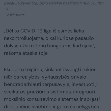
pasaulio gyventojų būtų visiškai paskiepyti nuo COVID-
19.
123rf nuotr.
„Dėl to COVID-19 liga iš esmės lieka
nekontroliuojama, o kai kuriose pasaulio
dalyse užsikrėtimų bangos vis kartojasi“, –
rašoma ataskaitoje.
Ekspertų teigimu, siekiant išvengti tokios
niūrios realybės, vyriausybės privalo
bendradarbiauti tarpusavyje, investuoti į
sveikatos priežiūros sistemas, integruoti
mokslinio konsultavimo sistemas ir spręsti
didėjančios švietimo ir gerovės nelygybės