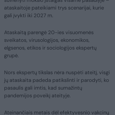
suvienyti mokslo įstaigas visame pasaulyje –
ataskaitoje pateikiami trys scenarijai, kurie
gali įvykti iki 2027 m.
Ataskaitą parengė 20-ies visuomenės
sveikatos, virusologijos, ekonomikos,
elgsenos, etikos ir sociologijos ekspertų
grupė.
Nors ekspertų tikslas nėra nuspėti ateitį, visgi
jų ataskaita padeda patikslinti ir parodyti, ko
pasaulis gali imtis, kad sumažintų
pandemijos poveikį ateityje.
Ateinančiais metais dėl efektyvesnio vakcinų