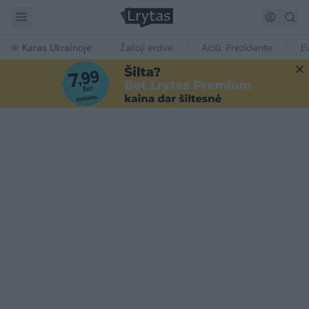
Karas Ukrainoje
Žalioji erdvė
Ačiū, Prezidente
E