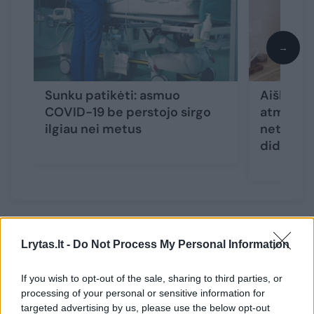
→
Sunku patikėti: asmuo
Aiškėja,
COVID-19 be perstojo sirgo
atmainom
ilgiau nei metus
netekti u
didžiaus
ISC ataskaitoje teigiama, kad iki 2027 m.
Lrytas.lt -
Do Not Process My Personal Information
labiausiai tikėtinas scenarijus – „pasaulinės
nelygybės didėjimas“. Jungtinių Tautų
If you wish to opt-out of the sale, sharing to third parties, or
processing of your personal or sensitive information for
darnaus vystymosi tikslus pasiekti bus
targeted advertising by us, please use the below opt-out