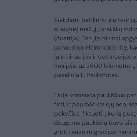
Siekdami patikrinti šią teoriją
suaugusį mažųjų krakšlių indivi
(Austrija). Ten jie laikinai ap
panaudojo Helmholco ritę, kad
jų inklinacijos ir deklinacijos
Rusijoje, už 2600 kilometrų. „
pasakoja F. Packmoras.
Tada komanda paukščius patalp
tirti, ir paprašė dviejų nepri
pokyčius, fiksuoti, į kurią pu
dauguma paukščių buvo aiškiai
grįžti į savo migracijos maršru