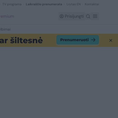
TV programa
Laikraščio prenumerata
Lrytas EN
Kontaktai
Premium
Prisijungti
lbimai