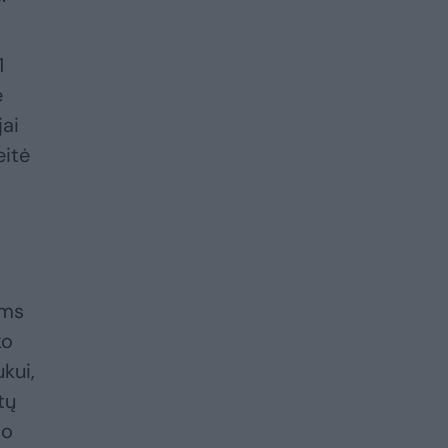
1
e
jai
eitė
ams
ko
kui,
tų
vo