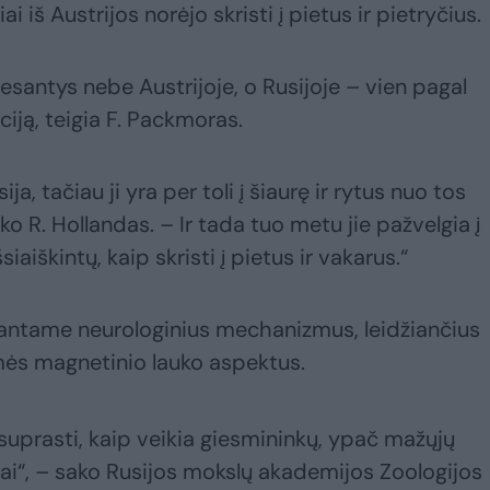
 iš Austrijos norėjo skristi į pietus ir pietryčius.
esantys nebe Austrijoje, o Rusijoje – vien pagal
aciją, teigia F. Packmoras.
ja, tačiau ji yra per toli į šiaurę ir rytus nuo tos
ako R. Hollandas. – Ir tada tuo metu jie pažvelgia į
iškintų, kaip skristi į pietus ir vakarus.“
prantame neurologinius mechanizmus, leidžiančius
ės magnetinio lauko aspektus.
 suprasti, kaip veikia giesmininkų, ypač mažųjų
iai“, – sako Rusijos mokslų akademijos Zoologijos