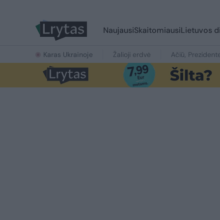
Naujausi
Skaitomiausi
Lietuvos d
Karas Ukrainoje
Žalioji erdvė
Ačiū, Prezident