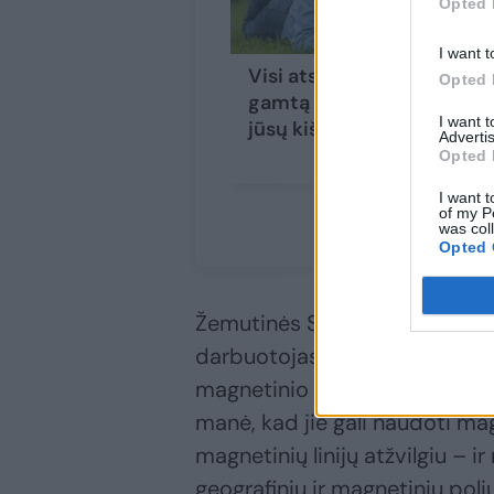
Opted 
I want t
Visi atsakymai apie
Opted 
gamtą – patogiai,
I want 
jūsų kišenėje
Advertis
Opted 
I want t
of my P
was col
Opted 
Žemutinės Saksonijos Vatų jūr
darbuotojas Florianas Packmora
magnetinio lauko aspektus ir t
manė, kad jie gali naudoti ma
magnetinių linijų atžvilgiu – 
geografinių ir magnetinių polių