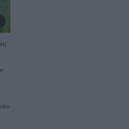
ėtį
ur
odo,
p