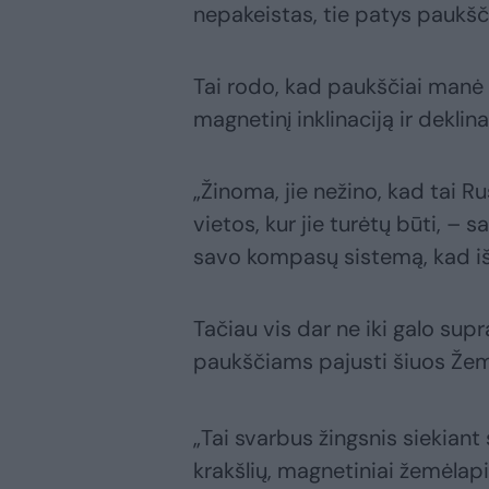
nepakeistas, tie patys paukščiai
Tai rodo, kad paukščiai manė 
magnetinį inklinaciją ir deklin
„Žinoma, jie nežino, kad tai Rusi
vietos, kur jie turėtų būti, – s
savo kompasų sistemą, kad išsia
Tačiau vis dar ne iki galo su
paukščiams pajusti šiuos Žem
„Tai svarbus žingsnis siekiant
krakšlių, magnetiniai žemėlap