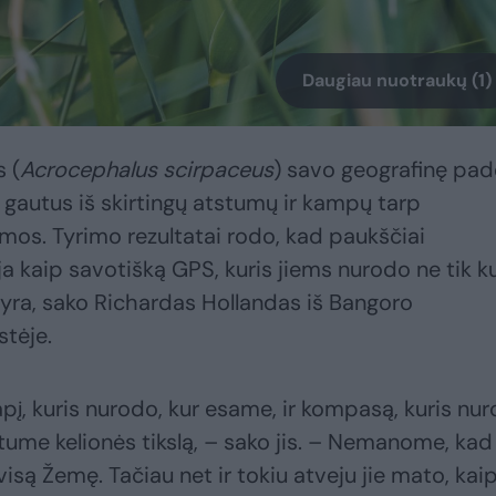
Daugiau nuotraukų (1)
 (
Acrocephalus scirpaceus
) savo geografinę pad
gautus iš skirtingų atstumų ir kampų tarp
mos. Tyrimo rezultatai rodo, kad paukščiai
 kaip savotišką GPS, kuris jiems nurodo ne tik k
žių yra, sako Richardas Hollandas iš Bangoro
stėje.
pį, kuris nurodo, kur esame, ir kompasą, kuris nur
ktume kelionės tikslą, – sako jis. – Nemanome, kad
 visą Žemę. Tačiau net ir tokiu atveju jie mato, kai