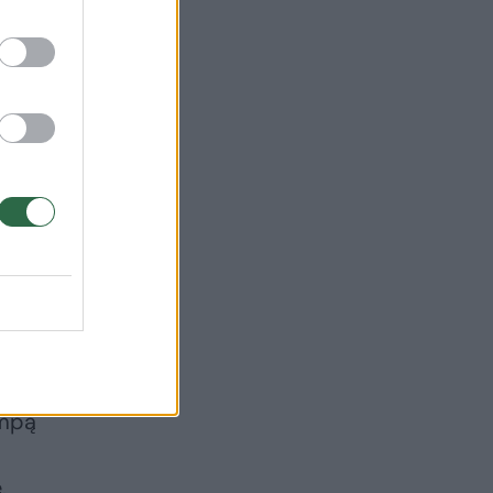
s
ampą
.