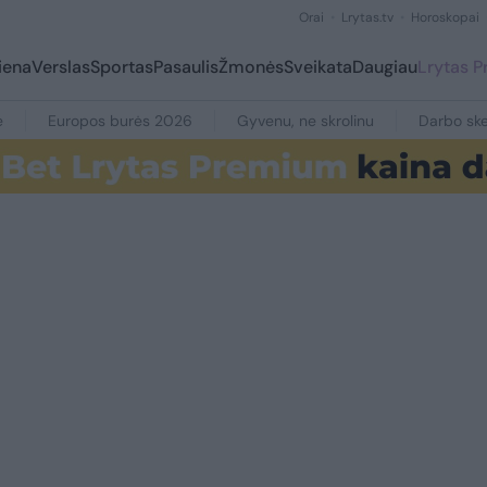
Orai
Lrytas.tv
Horoskopai
iena
Verslas
Sportas
Pasaulis
Žmonės
Sveikata
Daugiau
Lrytas 
e
Europos burės 2026
Gyvenu, ne skrolinu
Darbo ske