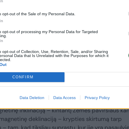
In
o opt-out of the Sale of my Personal Data.
Netikėta: pasirodo,
Išmaniosios lesyklos
In
paukščiai
„Bird Buddy“ testas:
to opt-out of processing my Personal Data for Targeted
bendravimui naudoja
plunksnuotieji iš
ing.
tokius pačius gestus,
lesyklos – tiesiai į
In
kaip ir žmonės
jūsų telefoną
o opt-out of Collection, Use, Retention, Sale, and/or Sharing
ersonal Data that Is Unrelated with the Purposes for which it
lected.
Out
CONFIRM
os nacionalinio parko direkcijos Vokietijoje
s įtarė, kad paukščiai gali identifikuoti detalius
Data Deletion
Data Access
Privacy Policy
aip nustatyti savo padėtį pasaulyje. Konkrečiai ji
gnetinę inklinaciją – kintantį Žemės paviršiaus k
ir magnetinę deklinaciją – krypties skirtumą tarp
 – tam, kad tiksliau suprastų, kur jie yra pasaulyje