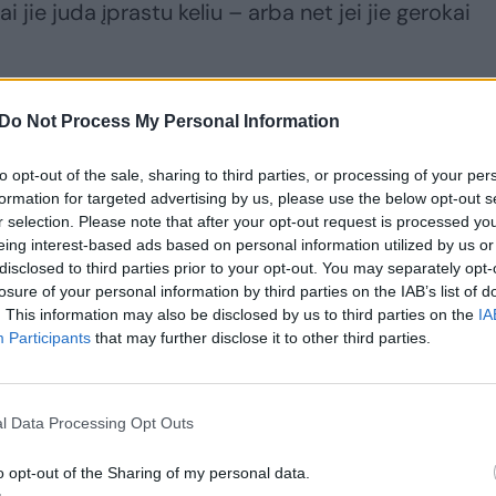
ai jie juda įprastu keliu – arba net jei jie gerokai
 žino, kad migruojantys paukščiai pasikliauja Sau
Do Not Process My Personal Information
 lauko ženklais, kad nustatytų, kuria kryptimi jud
to opt-out of the sale, sharing to third parties, or processing of your per
audojant kompasą gerokai skiriasi nuo žinojimo,
formation for targeted advertising by us, please use the below opt-out s
r mokslininkai vis dar ginčijasi, ar paukščiai nustat
r selection. Please note that after your opt-out request is processed y
eing interest-based ads based on personal information utilized by us or
yje“ ir kaip tai daro.
disclosed to third parties prior to your opt-out. You may separately opt-
losure of your personal information by third parties on the IAB’s list of
. This information may also be disclosed by us to third parties on the
IA
Participants
that may further disclose it to other third parties.
l Data Processing Opt Outs
o opt-out of the Sharing of my personal data.