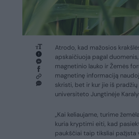
Atrodo, kad mažosios krakšlės
apskaičiuoja pagal duomenis, 
magnetinio lauko ir Žemės for
magnetinę informaciją naudoja
skristi, bet ir kur jie iš prad
universiteto Jungtinėje Karaly
„Kai keliaujame, turime žemėla
kuria kryptimi eiti, kad pasie
paukščiai taip tiksliai pažįsta