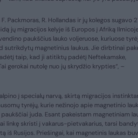
, F. Packmoras, R. Hollandas ir jų kolegos sugavo 2
dą jų migracijos kelyje iš Europos į Afriką Ilmicoj
gyvendino paukščius lauko voljeruose, kuriuose tyrė
 sutrikdytų magnetinius laukus. Jie dirbtinai pak
 padėtį taip, kad ji atitiktų padėtį Neftekamske,
Tai gerokai nutolę nuo jų skrydžio krypties“, –
ino į specialų narvą, skirtą migracijos instinkt
klausomų tyrėjų, kurie nežinojo apie magnetinio lau
sę paukščiai juda. Esant pakeistam magnetiniam lau
 linkę skristi į vakarus-pietvakarius, tarsi bandy
tą iš Rusijos. Priešingai, kai magnetinis laukas bu