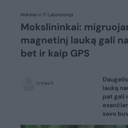
Mokslas ir IT
Laboratorija
Mokslininkai: migruoj
magnetinį lauką gali na
bet ir kaip GPS
Daugeli
Lrytas.lt
lauką na
pat gali
esančiam
savo buv