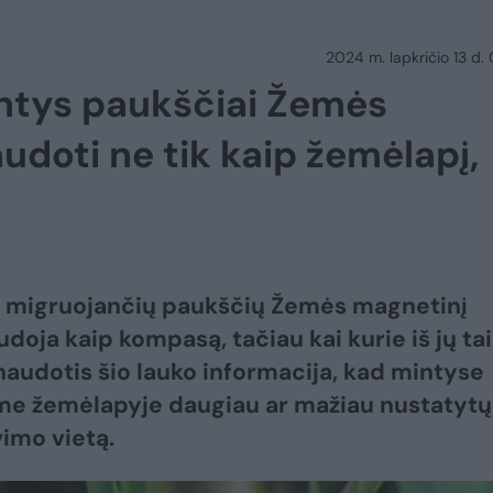
2024 m. lapkričio 13 d.
antys paukščiai Žemės
udoti ne tik kaip žemėlapį,
s migruojančių paukščių Žemės magnetinį
udoja kaip kompasą, tačiau kai kurie iš jų ta
 naudotis šio lauko informacija, kad mintyse
e žemėlapyje daugiau ar mažiau nustatytų
imo vietą.