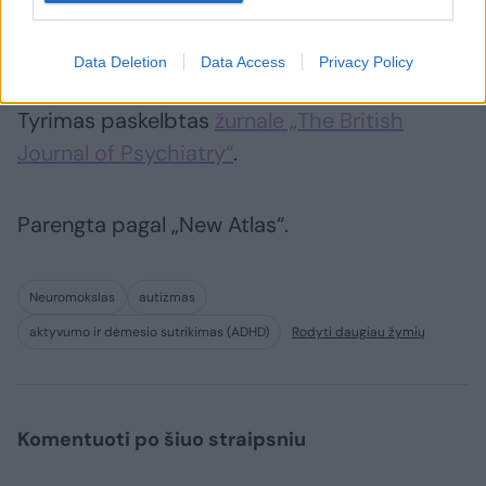
greita, nebrangi ir nereikalauja minimalių
nustatymų.“
Data Deletion
Data Access
Privacy Policy
Tyrimas paskelbtas
žurnale „The British
Journal of Psychiatry“
.
Parengta pagal „New Atlas“.
Neuromokslas
autizmas
aktyvumo ir dėmesio sutrikimas (ADHD)
Rodyti daugiau žymių
Komentuoti po šiuo straipsniu