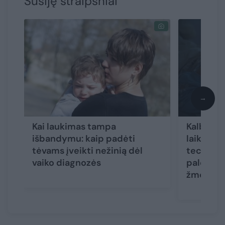
Susiję straipsniai
→
Kai laukimas tampa
Kalbėjim
išbandymu: kaip padėti
laikrodži
tėvams įveikti nežinią dėl
technolo
vaiko diagnozės
palengvi
žmonių 