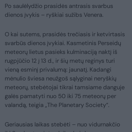
Po saulėlydžio prasidės antrasis svarbus
dienos įvykis – ryškiai sužibs Venera.
O kai sutems, prasidės trečiasis ir ketvirtasis
svarbūs dienos įvykiai. Kasmetinis Perseidų
meteorų lietus pasieks kulminaciją naktį iš
rugpjūčio 12 į 13 d., ir šių metų reginys turi
vieną esminį privalumą: jaunatį. Kadangi
mėnulio šviesa neužgoš sąlyginai neryškių
meteorų, stebėtojai tikrai tamsiame danguje
galės pamatyti nuo 50 iki 75 meteorų per
valandą, teigia „The Planetary Society“.
Geriausias laikas stebėti – nuo vidurnakčio