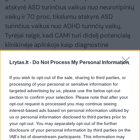
atskyrė ASD turinčius vaikus nuo neurotipinių
vaikų ir 70 proc. tikslumu atskyrė ASD
turinčius vaikus nuo ADHD turinčių vaikų.
Tyrėjai teigė, kad CAMI turi didelį potencialą
klinikinėje aplinkoje kaip diagnostinė
priemonė.
Lrytas.lt -
Do Not Process My Personal Information
„Iš tikrųjų CAMI yra įdomus tuo, kad jis yra
If you wish to opt-out of the sale, sharing to third parties, or
paprastas, – sako B. Tunçgenças. – Vaizdo
processing of your personal or sensitive information for
targeted advertising by us, please use the below opt-out
žaidimai jau dabar yra labai populiarūs.
section to confirm your selection. Please note that after your
Vaikams tai smagu, o gydytojams lengva
opt-out request is processed you may continue seeing
interest-based ads based on personal information utilized by
interpretuoti greitai gaunamus rezultatus.
us or personal information disclosed to third parties prior to
Tikiuosi, kad CAMI ilgainiui bus naudojamas
your opt-out. You may separately opt-out of the further
klinikinėje praktikoje visur.“
disclosure of your personal information by third parties on the
IAB’s list of downstream participants. This information may