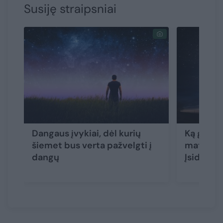
Susiję straipsniai
Dangaus įvykiai, dėl kurių
Ką graža
šiemet bus verta pažvelgti į
matysim
dangų
Įsidėmėk