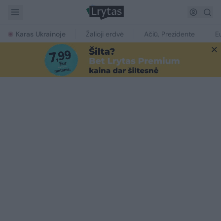
Karas Ukrainoje
Žalioji erdvė
Ačiū, Prezidente
E