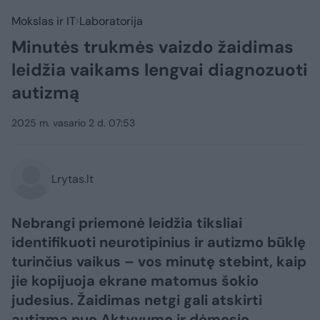
Mokslas ir IT
Laboratorija
Minutės trukmės vaizdo žaidimas
leidžia vaikams lengvai diagnozuoti
autizmą
2025 m. vasario 2 d. 07:53
Lrytas.lt
Nebrangi priemonė leidžia tiksliai
identifikuoti neurotipinius ir autizmo būklę
turinčius vaikus – vos minutę stebint, kaip
jie kopijuoja ekrane matomus šokio
judesius. Žaidimas netgi gali atskirti
autizmą nuo Aktyvumo ir dėmesio