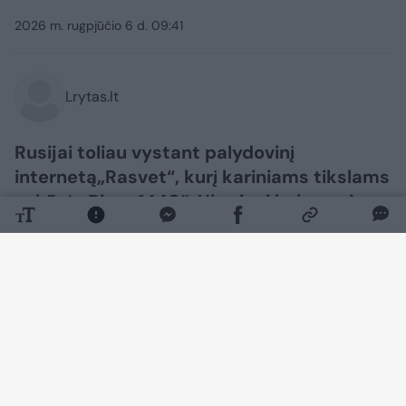
2026 m. rugpjūčio 6 d. 09:41
Lrytas.lt
Rusijai toliau vystant palydovinį
internetą„Rasvet“, kurį kariniams tikslams
sukūrė „Biuro 1440“, Ukrainai kyla naujas
klausimas: kaip veiksmingai neutralizuoti
tokią sistemą?