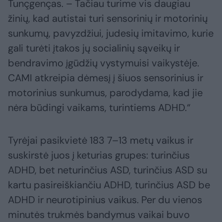
Tunçgenças. – Tačiau turime vis daugiau
žinių, kad autistai turi sensorinių ir motorinių
sunkumų, pavyzdžiui, judesių imitavimo, kurie
gali turėti įtakos jų socialinių sąveikų ir
bendravimo įgūdžių vystymuisi vaikystėje.
CAMI atkreipia dėmesį į šiuos sensorinius ir
motorinius sunkumus, parodydama, kad jie
nėra būdingi vaikams, turintiems ADHD.“
Tyrėjai pasikvietė 183 7–13 metų vaikus ir
suskirstė juos į keturias grupes: turinčius
ADHD, bet neturinčius ASD, turinčius ASD su
kartu pasireiškiančiu ADHD, turinčius ASD be
ADHD ir neurotipinius vaikus. Per du vienos
minutės trukmės bandymus vaikai buvo