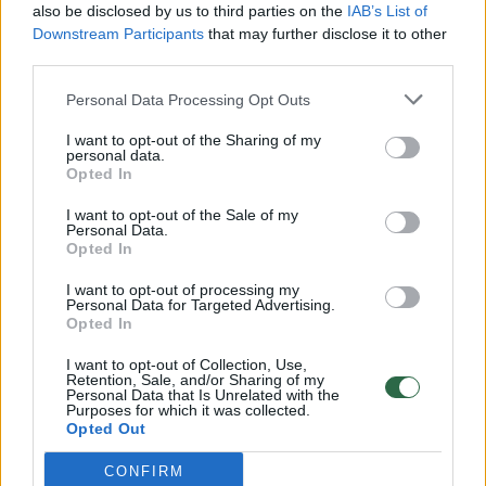
also be disclosed by us to third parties on the
IAB’s List of
Downstream Participants
that may further disclose it to other
Tyrėjai teigia, kad toliau tobulinant šį metodą
third parties.
būtų galima pritaikyti jį naudoti su
Personal Data Processing Opt Outs
mažesniais vaikais ir vaikais, turinčiais
rimtesnių raidos sutrikimų – o tai dar labiau
I want to opt-out of the Sharing of my
personal data.
padidintų jo naudingumą.
Opted In
I want to opt-out of the Sale of my
Personal Data.
„Šis įrankis galėtų pakeisti autizmo
Opted In
diagnozavimą visame pasaulyje, – sako S.
I want to opt-out of processing my
Mostofsky. – Kuo tiksliau nustatę autizmą,
Personal Data for Targeted Advertising.
Opted In
galėsime vaikams taikyti intervencines
I want to opt-out of Collection, Use,
priemones, kurios pagerintų jų gyvenimo
Retention, Sale, and/or Sharing of my
Personal Data that Is Unrelated with the
kokybę ir ilgalaikes pasekmes. Norime, kad
Purposes for which it was collected.
Opted Out
CAMI būtų plačiai naudojamas klinikose, kad
padėtų diagnozuoti kaip alternatyva, kuri yra
CONFIRM