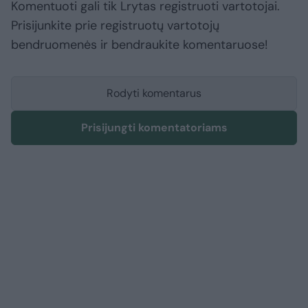
Komentuoti gali tik Lrytas registruoti vartotojai.
Prisijunkite prie registruotų vartotojų
bendruomenės ir bendraukite komentaruose!
Rodyti komentarus
Prisijungti komentatoriams