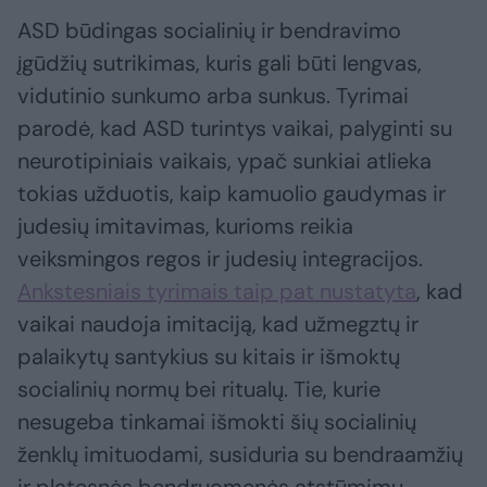
ASD būdingas socialinių ir bendravimo
įgūdžių sutrikimas, kuris gali būti lengvas,
vidutinio sunkumo arba sunkus. Tyrimai
parodė, kad ASD turintys vaikai, palyginti su
neurotipiniais vaikais, ypač sunkiai atlieka
tokias užduotis, kaip kamuolio gaudymas ir
judesių imitavimas, kurioms reikia
veiksmingos regos ir judesių integracijos.
Ankstesniais tyrimais taip pat nustatyta
, kad
vaikai naudoja imitaciją, kad užmegztų ir
palaikytų santykius su kitais ir išmoktų
socialinių normų bei ritualų. Tie, kurie
nesugeba tinkamai išmokti šių socialinių
ženklų imituodami, susiduria su bendraamžių