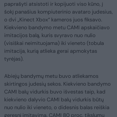
paprašyti atsistoti ir kopijuoti viso kūno, į
šokį panašius kompiuterinio avataro judesius,
o dvi „Kinect Xbox“ kameros juos fiksavo.
Kiekvieno bandymo metu CAMI apskaičiavo
imitacijos balą, kuris svyravo nuo nulio
(visiškai neimituojama) iki vieneto (tobula
imitacija, kurią atlieka gerai apmokytas
tyrėjas).
Abiejų bandymų metu buvo atliekamos
skirtingos judesių sekos. Kiekvieno bandymo
CAMI balų vidurkis buvo išvestas taip, kad
kiekvieno dalyvio CAMI balų vidurkis būtų
nuo nulio iki vieneto, o didesnis balas reiškia
geresnį imitavimą. CAMI 80 proc. tikslumu