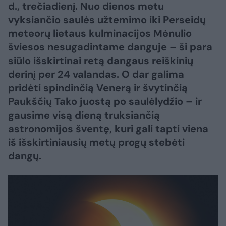
d., trečiadienį. Nuo dienos metu
vyksiančio saulės užtemimo iki Perseidų
meteorų lietaus kulminacijos Mėnulio
šviesos nesugadintame danguje – ši para
siūlo išskirtinai retą dangaus reiškinių
derinį per 24 valandas. O dar galima
pridėti spindinčią Venerą ir švytinčią
Paukščių Tako juostą po saulėlydžio – ir
gausime visą dieną truksiančią
astronomijos šventę, kuri gali tapti viena
iš išskirtiniausių metų progų stebėti
dangų.