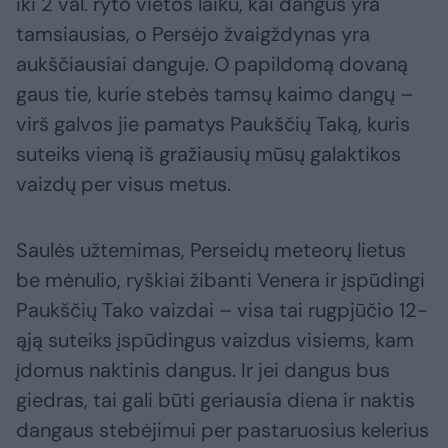
iki 2 val. ryto vietos laiku, kai dangus yra
tamsiausias, o Persėjo žvaigždynas yra
aukščiausiai danguje. O papildomą dovaną
gaus tie, kurie stebės tamsų kaimo dangų –
virš galvos jie pamatys Paukščių Taką, kuris
suteiks vieną iš gražiausių mūsų galaktikos
vaizdų per visus metus.
Saulės užtemimas, Perseidų meteorų lietus
be mėnulio, ryškiai žibanti Venera ir įspūdingi
Paukščių Tako vaizdai – visa tai rugpjūčio 12-
ąją suteiks įspūdingus vaizdus visiems, kam
įdomus naktinis dangus. Ir jei dangus bus
giedras, tai gali būti geriausia diena ir naktis
dangaus stebėjimui per pastaruosius kelerius