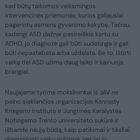
kad būtų taikomos veiksmingos
intervencinės priemonės, kurios galiausiai
pagerintų asmens gyvenimo kokybę. Tačiau,
kadangi ASD dažnai pasireiškia kartu su
ADHD, jo diagnozė gali būti sudėtinga ir gali
būti nepastebėta arba uždelsta. Be to, ištirti
vaiką dėl ASD užima daug laiko ir kainuoja
brangiai.
Naujajame tyrime mokslininkai iš JAV ne
pelno siekiančios organizacijos Kennedy
Kriegerio instituto ir Jungtinės Karalystės
Notingemo Trento universiteto sukūrė ir
išbandė naują būdą, kaip patikimai ir tiksliai
diagnozuoti vaikų autizmą, net jei jis