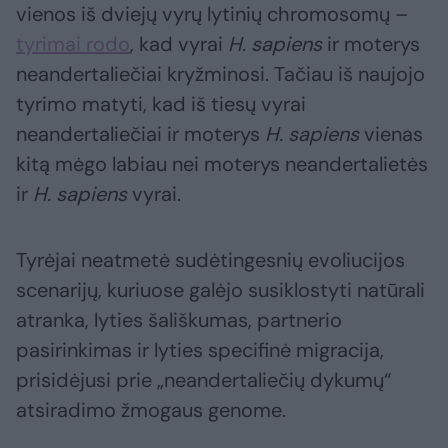
vienos iš dviejų vyrų lytinių chromosomų –
tyrimai rodo
, kad vyrai
H. sapiens
ir moterys
neandertaliečiai kryžminosi. Tačiau iš naujojo
tyrimo matyti, kad iš tiesų vyrai
neandertaliečiai ir moterys
H. sapiens
vienas
kitą mėgo labiau nei moterys neandertalietės
ir
H. sapiens
vyrai.
Tyrėjai neatmetė sudėtingesnių evoliucijos
scenarijų, kuriuose galėjo susiklostyti natūrali
atranka, lyties šališkumas, partnerio
pasirinkimas ir lyties specifinė migracija,
prisidėjusi prie „neandertaliečių dykumų“
atsiradimo žmogaus genome.