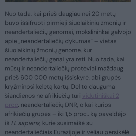
Nuo tada, kai prieš daugiau nei 20 metų
buvo iššifruoti pirmieji šiuolaikinių žmonių ir
neandertaliečių genomai, mokslininkai galvojo
apie „neandertaliečių dykumas“ – vietas
šiuolaikinių žmonių genome, kur
neandertaliečių genai yra reti. Nuo tada, kai
mūsų ir neandertaliečių protėviai maždaug
prieš 600 000 metų išsiskyrė, abi grupės
kryžminosi keletą kartų. Dėl to dauguma
šiandienos ne afrikiečių turi
vidutiniškai 2
proc
. neandertaliečių DNR, o kai kurios
afrikiečių grupės – iki 1,5 proc., ką paveldėjo
iš
H. sapiens
, kurie susimaišė su
neandertaliečiais Eurazijoje ir vėliau persikėlė