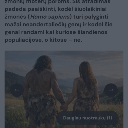
žmonių moterų poroms. Šis atradimas
padeda paaiškinti, kodėl šiuolaikiniai
žmonės (
Homo sapiens
) turi palyginti
mažai neandertaliečių genų ir kodėl šie
genai randami kai kuriose šiandienos
populiacijose, o kitose – ne.
Daugiau nuotraukų (1)