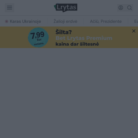
Karas Ukrainoje
Žalioji erdvė
Ačiū, Prezidente
E