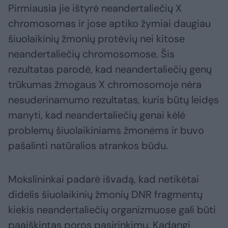
Pirmiausia jie ištyrė neandertaliečių X
chromosomas ir jose aptiko žymiai daugiau
šiuolaikinių žmonių protėvių nei kitose
neandertaliečių chromosomose. Šis
rezultatas parodė, kad neandertaliečių genų
trūkumas žmogaus X chromosomoje nėra
nesuderinamumo rezultatas, kuris būtų leidęs
manyti, kad neandertaliečių genai kėlė
problemų šiuolaikiniams žmonėms ir buvo
pašalinti natūralios atrankos būdu.
Mokslininkai padarė išvadą, kad netikėtai
didelis šiuolaikinių žmonių DNR fragmentų
kiekis neandertaliečių organizmuose gali būti
paaiškintas poros pasirinkimu. Kadangi