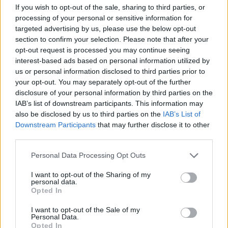
If you wish to opt-out of the sale, sharing to third parties, or
processing of your personal or sensitive information for
targeted advertising by us, please use the below opt-out
section to confirm your selection. Please note that after your
A. Ruthefordo „Trumpa
Ar mes ka
opt-out request is processed you may continue seeing
interest-based ads based on personal information utilized by
žmonijos istorija“ – naujas ir
neandert
us or personal information disclosed to third parties prior to
įdomus mokslo žvilgsnis į
Štai kas
your opt-out. You may separately opt-out of the further
žmonijos istoriją
mokslui
disclosure of your personal information by third parties on the
IAB’s list of downstream participants. This information may
also be disclosed by us to third parties on the
IAB’s List of
Downstream Participants
that may further disclose it to other
third parties.
Tačiau ketvirtadienį (vasario 26 d.)
žurnale
Personal Data Processing Opt Outs
„Science“ paskelbtame tyrime
jis su
I want to opt-out of the Sharing of my
kolegomis padarė išvadą, kad labiausiai
personal data.
Opted In
tikėtinas šių „neandertaliečių dykumų“
I want to opt-out of the Sale of my
paaiškinimas yra poros pasirinkimas –
Personal Data.
Opted In