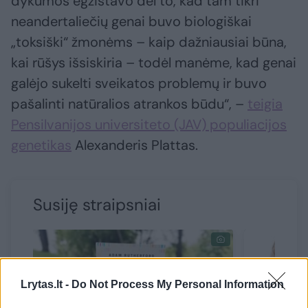
dykumos egzistavo dėl to, kad tam tikri
neandertaliečių genai buvo biologiškai
„toksiški“ žmonėms – kaip dažniausiai būna,
kai rūšys išsiskiria – todėl manėme, kad genai
galėjo sukelti sveikatos problemų ir buvo
pašalinti natūralios atrankos būdu“, –
teigia
Pensilvanijos universiteto (JAV) populiacijos
genetikas
Alexanderis Plattas.
Susiję straipsniai
Lrytas.lt -
Do Not Process My Personal Information