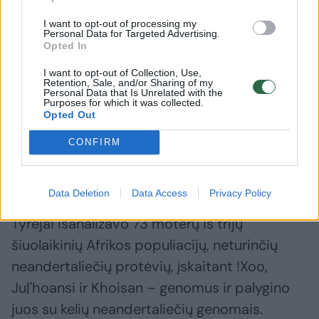
evoliucinis mechanizmas, kuris yra svarbi
seksualinės atrankos dalis. Biologai paprastai
I want to opt-out of processing my
Personal Data for Targeted Advertising.
iliustruoja poros pasirinkimo evoliucinį
Opted In
rezultatą didele, spalvinga povo patino
I want to opt-out of Collection, Use,
Retention, Sale, and/or Sharing of my
uodega. Ankstyvieji žmonės ir
Personal Data that Is Unrelated with the
Purposes for which it was collected.
neandertaliečiai tikriausiai taip pat rinkosi
Opted Out
poras dėl konkrečių priežasčių.
CONFIRM
Gilus DNR tyrimas
Data Deletion
Data Access
Privacy Policy
Tyrėjai išanalizavo 73 moterų iš trijų
šiuolaikinių Afrikos populiacijų, neturinčių
neandertaliečių protėvių, įskaitant !Xoo,
Ju|'hoansi ir Khoisan – genomus ir palygino
juos su kelių neandertaliečių genomais.