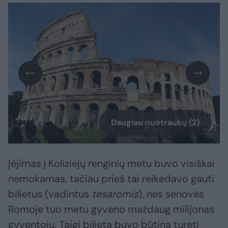
Daugiau nuotraukų (2)
Įėjimas į Koliziejų renginių metu buvo visiškai
nemokamas, tačiau prieš tai reikėdavo gauti
bilietus (vadintus
tesaromis
), nes senovės
Romoje tuo metu gyveno maždaug milijonas
gyventojų. Taigi bilietą buvo būtina turėti