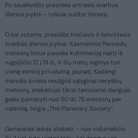
Po saulėlydžio prasidės antrasis svarbus
dienos įvykis – ryškiai sužibs Venera.
O kai sutems, prasidės trečiasis ir ketvirtasis
svarbūs dienos įvykiai. Kasmetinis Perseidų
meteorų lietus pasieks kulminaciją naktį iš
rugpjūčio 12 į 13 d., ir šių metų reginys turi
vieną esminį privalumą: jaunatį. Kadangi
mėnulio šviesa neužgoš sąlyginai neryškių
meteorų, stebėtojai tikrai tamsiame danguje
galės pamatyti nuo 50 iki 75 meteorų per
valandą, teigia „The Planetary Society“.
Geriausias laikas stebėti – nuo vidurnakčio
iki 2 val. ryto vietos laiku, kai dangus yra