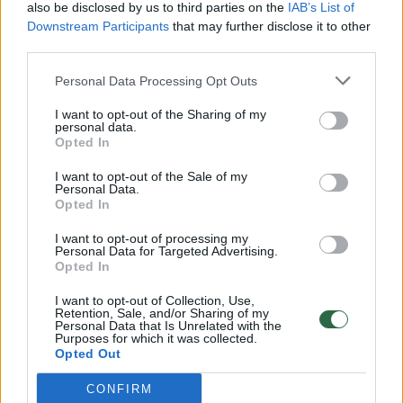
also be disclosed by us to third parties on the
IAB’s List of
Downstream Participants
that may further disclose it to other
third parties.
Personal Data Processing Opt Outs
Mokslas ir IT
Visata
Kita savaitė bus ypatinga: šią
I want to opt-out of the Sharing of my
personal data.
dieną verta pasižymėti
Opted In
kalendoriuje
I want to opt-out of the Sale of my
Personal Data.
Opted In
2026 m. rugpjūčio 6 d. 16:51
I want to opt-out of processing my
Personal Data for Targeted Advertising.
Opted In
Lrytas.lt
I want to opt-out of Collection, Use,
Retention, Sale, and/or Sharing of my
Personal Data that Is Unrelated with the
Mėgėjai pasižvalgyti į dangų visoje
Purposes for which it was collected.
Opted Out
Europoje (ir Šiaurės Amerikoje) turėtų
savo kalendoriuose pažymėti rugpjūčio 12
CONFIRM