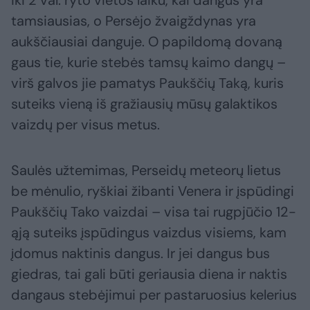
tamsiausias, o Persėjo žvaigždynas yra
aukščiausiai danguje. O papildomą dovaną
gaus tie, kurie stebės tamsų kaimo dangų –
virš galvos jie pamatys Paukščių Taką, kuris
suteiks vieną iš gražiausių mūsų galaktikos
vaizdų per visus metus.
Saulės užtemimas, Perseidų meteorų lietus
be mėnulio, ryškiai žibanti Venera ir įspūdingi
Paukščių Tako vaizdai – visa tai rugpjūčio 12-
ąją suteiks įspūdingus vaizdus visiems, kam
įdomus naktinis dangus. Ir jei dangus bus
giedras, tai gali būti geriausia diena ir naktis
dangaus stebėjimui per pastaruosius kelerius