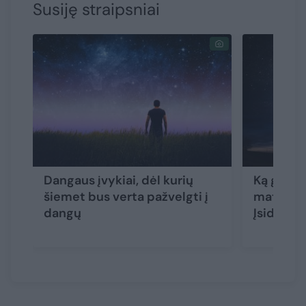
Susiję straipsniai
Dangaus įvykiai, dėl kurių
Ką graža
šiemet bus verta pažvelgti į
matysim
dangų
Įsidėmėk