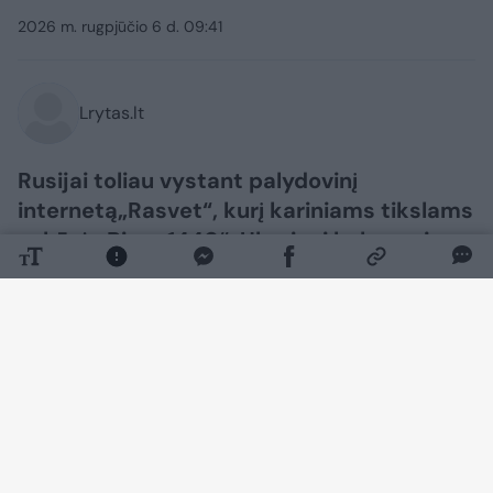
2026 m. rugpjūčio 6 d. 09:41
Lrytas.lt
Rusijai toliau vystant palydovinį
internetą„Rasvet“, kurį kariniams tikslams
sukūrė „Biuro 1440“, Ukrainai kyla naujas
klausimas: kaip veiksmingai neutralizuoti
tokią sistemą?