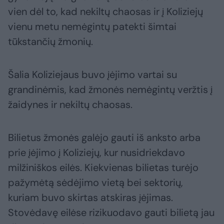
vien dėl to, kad nekiltų chaosas ir į Koliziejų
vienu metu nemėgintų patekti šimtai
tūkstančių žmonių.
Šalia Koliziejaus buvo įėjimo vartai su
grandinėmis, kad žmonės nemėgintų veržtis į
žaidynes ir nekiltų chaosas.
Bilietus žmonės galėjo gauti iš anksto arba
prie įėjimo į Koliziejų, kur nusidriekdavo
milžiniškos eilės. Kiekvienas bilietas turėjo
pažymėtą sėdėjimo vietą bei sektorių,
kuriam buvo skirtas atskiras įėjimas.
Stovėdavę eilėse rizikuodavo gauti bilietą jau