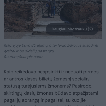
Daugiau nuotraukų (2)
Koliziejuje buvo 80 įėjimų, o tai leido žiūrovus susodinti
greitai ir be didelių pastangų.
Reuters/Scanpix nuotr.
Kaip reikėdavo neapsirikti ir neduoti pirmos
ar antros klasės bilietų žemesnį socialinį
statusą turėjusiems žmonėms? Pasirodo,
skirtingų klasių žmonės būdavo atpažįstami
pagal jų aprangą ir pagal tai, su kuo jie