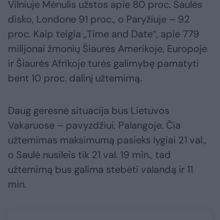
Vilniuje Mėnulis užstos apie 80 proc. Saulės
disko, Londone 91 proc., o Paryžiuje – 92
proc. Kaip teigia „Time and Date“, apie 779
milijonai žmonių Šiaurės Amerikoje, Europoje
ir Šiaurės Afrikoje turės galimybę pamatyti
bent 10 proc. dalinį užtemimą.
Daug geresnė situacija bus Lietuvos
Vakaruose – pavyzdžiui, Palangoje. Čia
užtemimas maksimumą pasieks lygiai 21 val.,
o Saulė nusileis tik 21 val. 19 min., tad
užtemimą bus galima stebėti valandą ir 11
min.