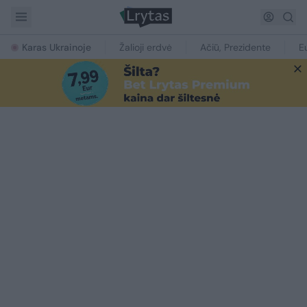
Karas Ukrainoje
Žalioji erdvė
Ačiū, Prezidente
E