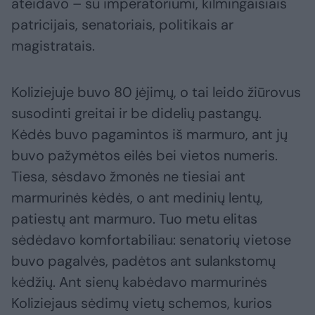
ateidavo – su imperatoriumi, kilmingaisiais
patricijais, senatoriais, politikais ar
magistratais.
Koliziejuje buvo 80 įėjimų, o tai leido žiūrovus
susodinti greitai ir be didelių pastangų.
Kėdės buvo pagamintos iš marmuro, ant jų
buvo pažymėtos eilės bei vietos numeris.
Tiesa, sėsdavo žmonės ne tiesiai ant
marmurinės kėdės, o ant medinių lentų,
patiestų ant marmuro. Tuo metu elitas
sėdėdavo komfortabiliau: senatorių vietose
buvo pagalvės, padėtos ant sulankstomų
kėdžių. Ant sienų kabėdavo marmurinės
Koliziejaus sėdimų vietų schemos, kurios