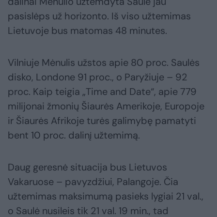
dalinai Mėnulio užtemdyta Saulė jau
pasislėps už horizonto. Iš viso užtemimas
Lietuvoje bus matomas 48 minutes.
Vilniuje Mėnulis užstos apie 80 proc. Saulės
disko, Londone 91 proc., o Paryžiuje – 92
proc. Kaip teigia „Time and Date“, apie 779
milijonai žmonių Šiaurės Amerikoje, Europoje
ir Šiaurės Afrikoje turės galimybę pamatyti
bent 10 proc. dalinį užtemimą.
Daug geresnė situacija bus Lietuvos
Vakaruose – pavyzdžiui, Palangoje. Čia
užtemimas maksimumą pasieks lygiai 21 val.,
o Saulė nusileis tik 21 val. 19 min., tad