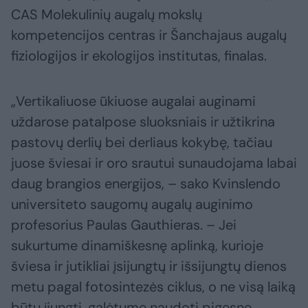
CAS Molekulinių augalų mokslų
kompetencijos centras ir Šanchajaus augalų
fiziologijos ir ekologijos institutas, finalas.
„Vertikaliuose ūkiuose augalai auginami
uždarose patalpose sluoksniais ir užtikrina
pastovų derlių bei derliaus kokybę, tačiau
juose šviesai ir oro srautui sunaudojama labai
daug brangios energijos, – sako Kvinslendo
universiteto saugomų augalų auginimo
profesorius Paulas Gauthieras. – Jei
sukurtume dinamiškesnę aplinką, kurioje
šviesa ir jutikliai įsijungtų ir išsijungtų dienos
metu pagal fotosintezės ciklus, o ne visą laiką
būtų įjungti, galėtume naudoti pigesnę