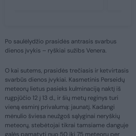
Po saulėlydžio prasidės antrasis svarbus
dienos įvykis – ryškiai sužibs Venera.
O kai sutems, prasidės trečiasis ir ketvirtasis
svarbūs dienos įvykiai. Kasmetinis Perseidų
meteorų lietus pasieks kulminaciją naktį iš
rugpjūčio 12 į 13 d., ir šių metų reginys turi
vieną esminį privalumą: jaunatį. Kadangi
mėnulio šviesa neužgoš sąlyginai neryškių
meteorų, stebėtojai tikrai tamsiame danguje
galės pamatyti nuo 50 iki 75 meteorų per