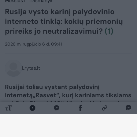
Mokslas ir IT
Išmanyk
Rusija vysto karinį palydovinio
interneto tinklą: kokių priemonių
prireiks jo neutralizavimui?
(1)
2026 m. rugpjūčio 6 d. 09:41
Lrytas.lt
Rusijai toliau vystant palydovinį
internetą„Rasvet“, kurį kariniams tikslams
sukūrė „Biuro 1440“, Ukrainai kyla naujas
klausimas: kaip veiksmingai neutralizuoti
tokią sistemą?