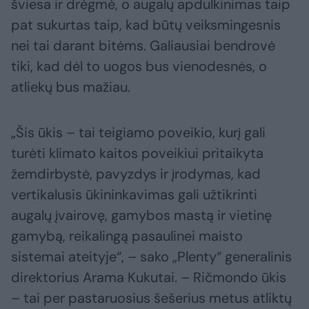
šviesa ir drėgmė, o augalų apdulkinimas taip
pat sukurtas taip, kad būtų veiksmingesnis
nei tai darant bitėms. Galiausiai bendrovė
tiki, kad dėl to uogos bus vienodesnės, o
atliekų bus mažiau.
„Šis ūkis – tai teigiamo poveikio, kurį gali
turėti klimato kaitos poveikiui pritaikyta
žemdirbystė, pavyzdys ir įrodymas, kad
vertikalusis ūkininkavimas gali užtikrinti
augalų įvairovę, gamybos mastą ir vietinę
gamybą, reikalingą pasaulinei maisto
sistemai ateityje“, – sako „Plenty“ generalinis
direktorius Arama Kukutai. – Ričmondo ūkis
– tai per pastaruosius šešerius metus atliktų