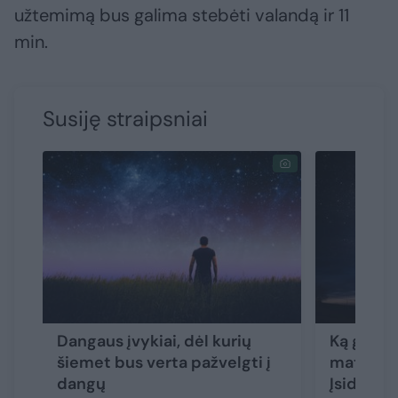
užtemimą bus galima stebėti valandą ir 11
min.
Susiję straipsniai
Dangaus įvykiai, dėl kurių
Ką graža
šiemet bus verta pažvelgti į
matysim
dangų
Įsidėmėk