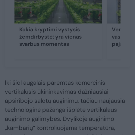
Kokia kryptimi vystysis
Vertikal
žemdirbystė: yra vienas
vasaros n
svarbus momentas
pajamų
Iki šiol augalais paremtas komercinis
vertikalusis ūkininkavimas dažniausiai
apsiribojo salotų auginimu, tačiau naujausia
technologinė pažanga išplėtė vertikalaus
auginimo galimybes. Dvylikoje auginimo
„kambarių“ kontroliuojama temperatūra,