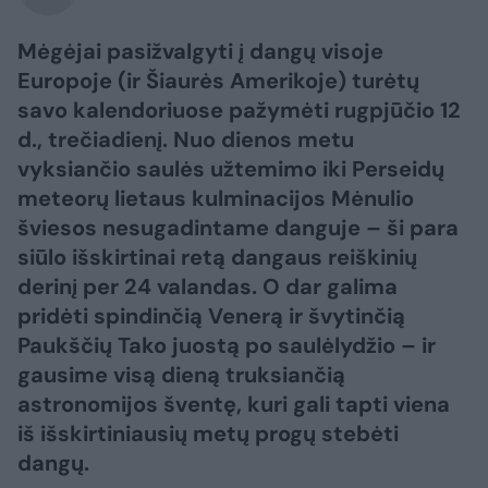
Mėgėjai pasižvalgyti į dangų visoje
Europoje (ir Šiaurės Amerikoje) turėtų
savo kalendoriuose pažymėti rugpjūčio 12
d., trečiadienį. Nuo dienos metu
vyksiančio saulės užtemimo iki Perseidų
meteorų lietaus kulminacijos Mėnulio
šviesos nesugadintame danguje – ši para
siūlo išskirtinai retą dangaus reiškinių
derinį per 24 valandas. O dar galima
pridėti spindinčią Venerą ir švytinčią
Paukščių Tako juostą po saulėlydžio – ir
gausime visą dieną truksiančią
astronomijos šventę, kuri gali tapti viena
iš išskirtiniausių metų progų stebėti
dangų.