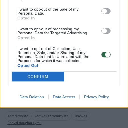
pat pastovų skonį ir kokybę, kokius mėgsta
I want to opt-out of the Sale of my
Personal Data.
mūsų klientai, – sako „Driscoll's“ generalinis
Opted In
direktorius Sorenas Bjornas. – Šis naujas
I want to opt-out of processing my
inovatyvus ūkis – tai galingas žingsnis į priekį
Personal Data for Targeted Advertising.
Opted In
siekiant toliau skatinti srities augimą naujais
I want to opt-out of Collection, Use,
būdais, mūsų klientams ir vartotojams.“
Retention, Sale, and/or Sharing of my
Personal Data that Is Unrelated with the
Purposes for which it was collected.
Opted Out
Tyrimas
paskelbtas žurnale „Frontiers in
Science“
.
CONFIRM
Parengta pagal „New Atlas“.
Data Deletion
Data Access
Privacy Policy
žemdirbystė
vertikali žemdirbystė
Braškės
Rodyti daugiau žymių