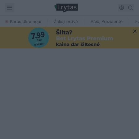
Karas Ukrainoje
Žalioji erdvė
Ačiū, Prezidente
E