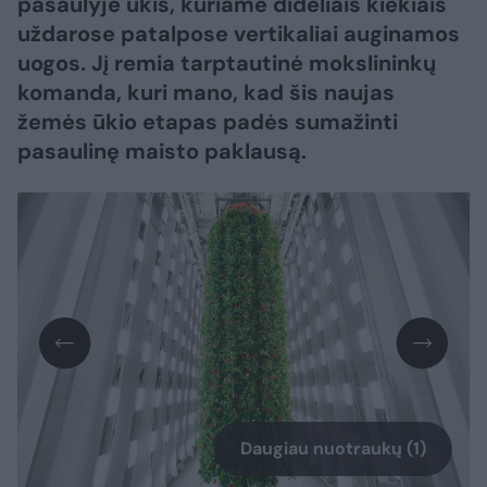
pasaulyje ūkis, kuriame dideliais kiekiais
uždarose patalpose vertikaliai auginamos
uogos. Jį remia tarptautinė mokslininkų
komanda, kuri mano, kad šis naujas
žemės ūkio etapas padės sumažinti
pasaulinę maisto paklausą.
Daugiau nuotraukų (1)