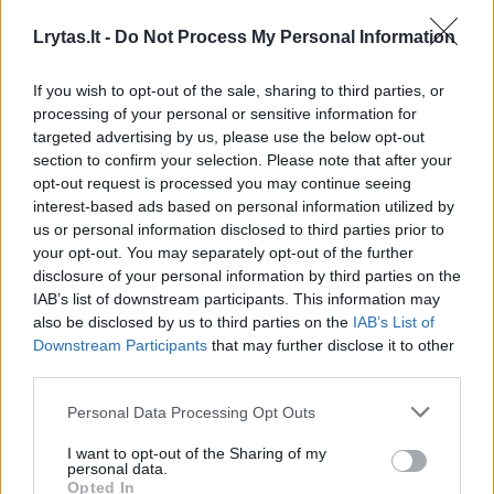
trumpesnės tiekimo grandinės sumažėja ir
Lrytas.lt -
Do Not Process My Personal Information
pasėlių patogenų rizika.
If you wish to opt-out of the sale, sharing to third parties, or
processing of your personal or sensitive information for
„Norėčiau, kad apsaugotų pasėlių auginimas
targeted advertising by us, please use the below opt-out
arba kontroliuojamos aplinkos žemdirbystė
section to confirm your selection. Please note that after your
būtų laikoma atskira augalų mokslo disciplina,
opt-out request is processed you may continue seeing
interest-based ads based on personal information utilized by
– sako P. Gauthieras. – Jei norime iki 2050
us or personal information disclosed to third parties prior to
m. padidinti maisto gamybą net 70 proc.,
your opt-out. You may separately opt-out of the further
disclosure of your personal information by third parties on the
turime į viską žiūrėti kitaip. Būtent tai mums
IAB’s list of downstream participants. This information may
leidžia vertikalusis ūkininkavimas – anksčiau
also be disclosed by us to third parties on the
IAB’s List of
Downstream Participants
that may further disclose it to other
tokios galimybės neturėjome“.
third parties.
Personal Data Processing Opt Outs
„Sujungę savo 100 metų ūkininkavimo patirtį
ir patentuotas veisles kartu su pažangiausia
I want to opt-out of the Sharing of my
personal data.
„Plenty“ technologija, galime užtikrinti tokį
Opted In