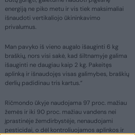
energiją ne piko metu ir vis tiek maksimaliai
išnaudoti vertikaliojo ūkininkavimo
privalumus.
Man pavyko iš vieno augalo išauginti 6 kg
braškių, nors visi sakė, kad šiltnamyje galima
išauginti ne daugiau kaip 2 kg. Pakeitęs
aplinką ir išnaudojęs visas galimybes, braškių
derlių padidinau tris kartus.“
Ričmondo ūkyje naudojama 97 proc. mažiau
žemės ir iki 90 proc. mažiau vandens nei
įprastinėje žemdirbystėje, nenaudojami
pesticidai, o dėl kontroliuojamos aplinkos ir