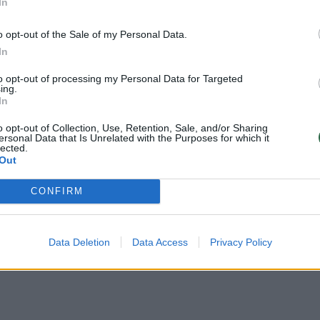
In
oti vartotojai. Prisijunkite prie registruotų
o opt-out of the Sale of my Personal Data.
raukite komentaruose!
In
to opt-out of processing my Personal Data for Targeted
ing.
Prisijungti komentatoriams
In
o opt-out of Collection, Use, Retention, Sale, and/or Sharing
ersonal Data that Is Unrelated with the Purposes for which it
lected.
Out
CONFIRM
Data Deletion
Data Access
Privacy Policy