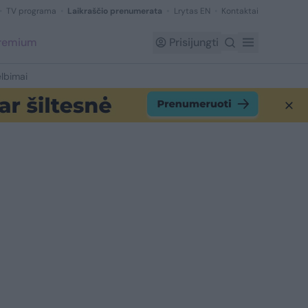
TV programa
Laikraščio prenumerata
Lrytas EN
Kontaktai
Premium
Prisijungti
lbimai