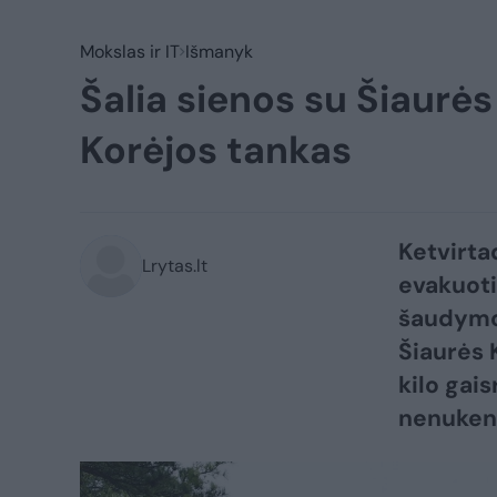
Mokslas ir IT
Išmanyk
Šalia sienos su Šiaurės
Korėjos tankas
Ketvirta
Lrytas.lt
evakuotis
šaudymo 
Šiaurės 
kilo gai
nenuken