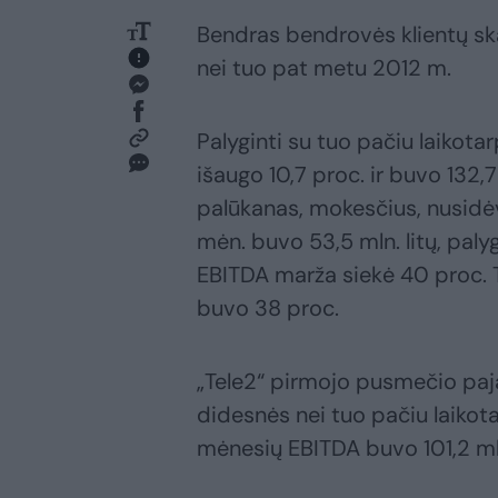
Bendras bendrovės klientų ska
nei tuo pat metu 2012 m.
Palyginti su tuo pačiu laikotar
išaugo 10,7 proc. ir buvo 132,
palūkanas, mokesčius, nusidėv
mėn. buvo 53,5 mln. litų, palyg
EBITDA marža siekė 40 proc. T
buvo 38 proc.
„Tele2“ pirmojo pusmečio paja
didesnės nei tuo pačiu laikot
mėnesių EBITDA buvo 101,2 mln. 