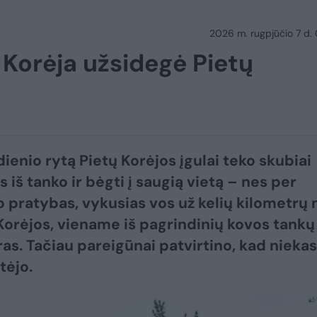
2026 m. rugpjūčio 7 d.
 Korėja užsidegė Pietų
dienio rytą Pietų Korėjos įgulai teko skubiai
 iš tanko ir bėgti į saugią vietą – nes per
pratybas, vykusias vos už kelių kilometrų 
Korėjos, viename iš pagrindinių kovos tankų
sras. Tačiau pareigūnai patvirtino, kad niekas
tėjo.