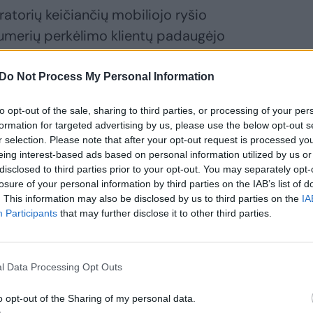
ratorių keičiančių mobiliojo ryšio
numerių perkėlimo klientų padaugėjo
Do Not Process My Personal Information
klus. Gerą kokybę siūlome už mažą kainą,
to opt-out of the sale, sharing to third parties, or processing of your per
us, tiek naudojimasis paslaugomis.
formation for targeted advertising by us, please use the below opt-out s
r selection. Please note that after your opt-out request is processed y
kaičius. Čia augimą lemia ir naujos
eing interest-based ads based on personal information utilized by us or
, - sakė „Tele2“ generalinis direktorius
disclosed to third parties prior to your opt-out. You may separately opt-
losure of your personal information by third parties on the IAB’s list of
. This information may also be disclosed by us to third parties on the
IA
Participants
that may further disclose it to other third parties.
daugiau žymių
l Data Processing Opt Outs
o opt-out of the Sharing of my personal data.