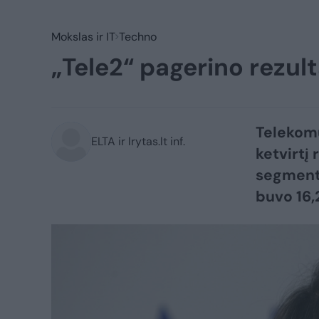
Mokslas ir IT
Techno
„Tele2“ pagerino rezul
Telekomu
ELTA ir lrytas.lt inf.
ketvirtį 
segmente
buvo 16,