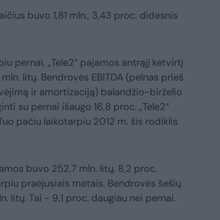
ičius buvo 1,81 mln., 3,43 proc. didesnis
piu pernai, „Tele2“ pajamos antrąjį ketvirtį
7 mln. litų. Bendrovės EBITDA (pelnas prieš
ėjimą ir amortizaciją) balandžio-birželio
inti su pernai išaugo 16,8 proc. „Tele2“
uo pačiu laikotarpiu 2012 m. šis rodiklis
mos buvo 252,7 mln. litų, 8,2 proc.
arpiu praėjusiais metais. Bendrovės šešių
litų. Tai - 9,1 proc. daugiau nei pernai.