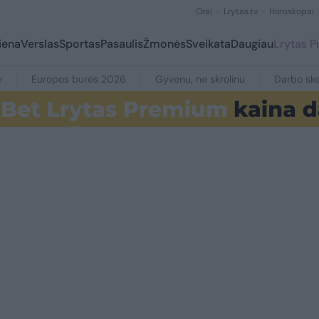
Orai
Lrytas.tv
Horoskopai
iena
Verslas
Sportas
Pasaulis
Žmonės
Sveikata
Daugiau
Lrytas 
e
Europos burės 2026
Gyvenu, ne skrolinu
Darbo ske