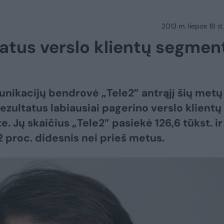
2013 m. liepos 18 d.
tatus verslo klientų segmen
nikacijų bendrovė „Tele2” antrąjį šių metų
rezultatus labiausiai pagerino verslo klientų
. Jų skaičius „Tele2” pasiekė 126,6 tūkst. ir
2 proc. didesnis nei prieš metus.