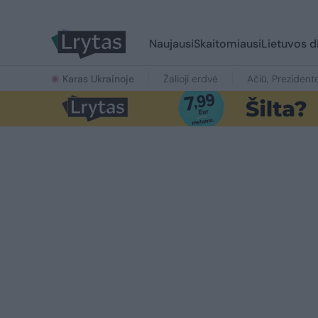
Naujausi
Skaitomiausi
Lietuvos d
Karas Ukrainoje
Žalioji erdvė
Ačiū, Prezident