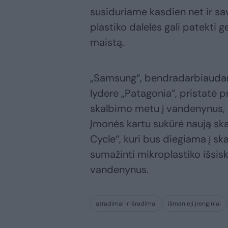
susiduriame kasdien net ir 
plastiko dalelės gali patekti 
maistą.
„Samsung“, bendradarbiauda
lydere „Patagonia“, pristatė p
skalbimo metu į vandenynus, 
Įmonės kartu sukūrė naują ska
Cycle“, kuri bus diegiama į s
sumažinti mikroplastiko išsis
vandenynus.
atradimai ir išradimai
išmanieji įrenginiai