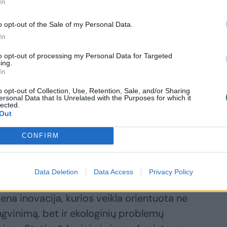
In
o opt-out of the Sale of my Personal Data.
skiriama efektyvesniam įrenginių
In
istemos buvo patobulintos netikėtais
to opt-out of processing my Personal Data for Targeted
ės prietaisus siejančioje „SmartThings
ing.
s galės būti sujungiamas su išmaniuoju
In
stebėdama žmogaus kūno masės indeksą
o opt-out of Collection, Use, Retention, Sale, and/or Sharing
ersonal Data that Is Unrelated with the Purposes for which it
nis, pasiūlys personalizuotus patiekalų
lected.
Out
sibrėžtų sveikatos tikslų. Be to, receptai
ve esančius produktus. Tikimasi, kad tai
CONFIRM
tymo problemą bei prisidėti prie
oselėjimo.
Data Deletion
Data Access
Privacy Policy
na inovacija, kurios veikla orientuota ne
ngvinimą, bet ir ekologinių problemų