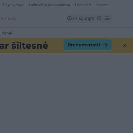
TV programa
Laikraščio prenumerata
Lrytas EN
Kontaktai
Premium
Prisijungti
lbimai