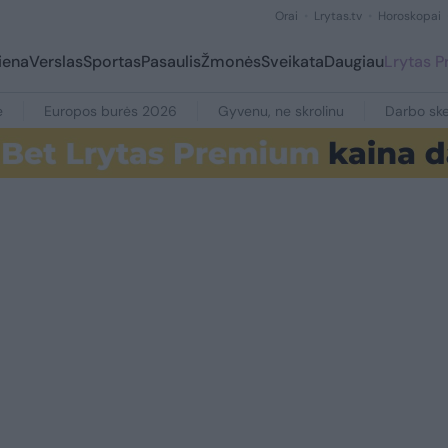
Orai
Lrytas.tv
Horoskopai
iena
Verslas
Sportas
Pasaulis
Žmonės
Sveikata
Daugiau
Lrytas 
e
Europos burės 2026
Gyvenu, ne skrolinu
Darbo ske