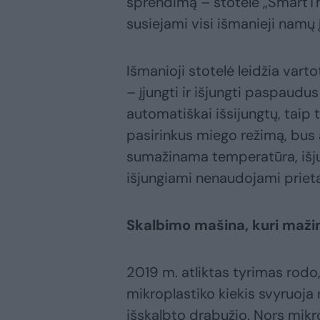
sprendimą – stotelė „SmartThi
susiejami visi išmanieji namų į
Išmanioji stotelė leidžia vart
– įjungti ir išjungti paspaudu
automatiškai išsijungtų, taip 
pasirinkus miego režimą, bus
sumažinama temperatūra, išju
išjungiami nenaudojami prieta
Skalbimo mašina, kuri maž
2019 m. atliktas tyrimas rodo
mikroplastiko kiekis svyruoja
išskalbto drabužio. Nors mikr