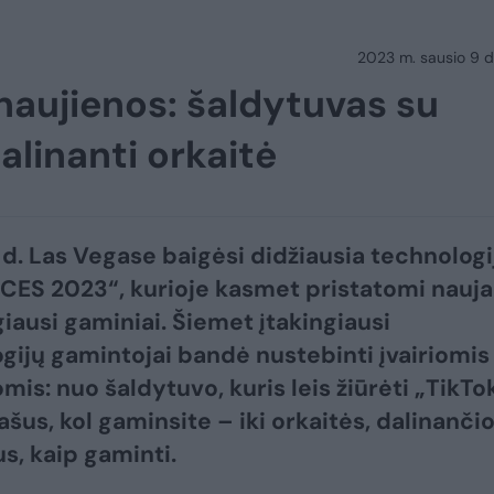
2023 m. sausio 9 d.
naujienos: šaldytuvas su
alinanti orkaitė
 d. Las Vegase baigėsi didžiausia technologi
CES 2023“, kurioje kasmet pristatomi nauja
giausi gaminiai. Šiemet įtakingiausi
gijų gamintojai bandė nustebinti įvairiomis
mis: nuo šaldytuvo, kuris leis žiūrėti „TikTo
ašus, kol gaminsite – iki orkaitės, dalinanči
s, kaip gaminti.