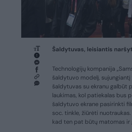
Šaldytuvas, leisiantis naršy
Technologijų kompanija „Sams
šaldytuvo modelį, sujungiantį
šaldytuvas su ekranu galbūt p
laukimas, kol patiekalas bus p
šaldytuvo ekrane pasirinkti fi
soc. tinkle, žiūrėti nuotraukas
kad ten pat būtų matomas ir