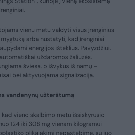
ngs Station“, kurioje į vieną ekosistemą
renginiai.
otojams vienu metu valdyti visus įrenginius
s mygtuką arba nustatyti, kad įrenginiai
taupydami energijos išteklius. Pavyzdžiui,
 automatiškai uždaromos žaliuzės,
ngiama šviesa, o išvykus iš namų –
isai bei aktyvuojama signalizacija.
ins vandenynų užterštumą
, kad vieno skalbimo metu išsiskyrusio
 nuo 124 iki 308 mg vienam kilogramui
oplastiko plika akimi nepastebime, su juo