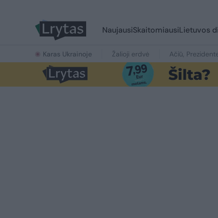
Naujausi
Skaitomiausi
Lietuvos d
Karas Ukrainoje
Žalioji erdvė
Ačiū, Prezident