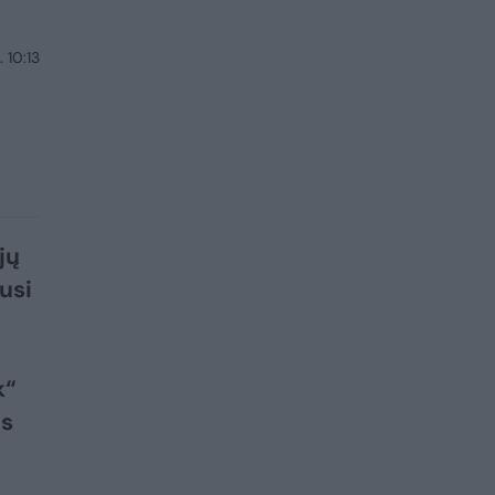
 10:13
jų
usi
k“
os