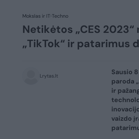
Mokslas ir IT
Techno
Netikėtos „CES 2023“ 
„TikTok“ ir patarimus d
Sausio 8
Lrytas.lt
paroda „
ir pažan
technolo
inovacijo
vaizdo įr
patarimu