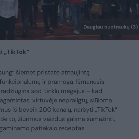
Daugiau nuotraukų (3)
ti „TikTok“
ung“ šiemet pristatė atnaujintą
 funkcionalumą ir pramogą. Išmanusis
radžiugins soc. tinklų mėgėjus – kad
agamintas, virtuvėje neprailgtų, siūloma
lmus iš beveik 200 kanalų, naršyti „TikTok“
. Be to, žiūrimus vaizdus galima sumažinti,
 gaminamo patiekalo receptas.