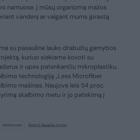
savo namuose. Į mūsų organizmą mažos
geriant vandenį ar valgant mums įprastą
ma su pasauline lauko drabužių gamybos
rojektą, kuriuo siekiama kovoti su
ežerus ir upes patenkančiu mikroplastiku.
lbimo technologiją „Less Microfiber
kalbimo mašinas. Naujovė leis 54 proc.
kyrimą skalbimo metu ir jo patekimą į
šaldytuvas
Rodyti daugiau žymių