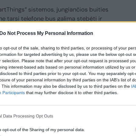
artThings“ sistemos, jungiančios buities
ane tarsi telefone bus galima stebėti ir
kuliaciją, energijos suvartojimo lygį,
Do Not Process My Personal Information
aminimą.
to opt-out of the sale, sharing to third parties, or processing of your per
formation for targeted advertising by us, please use the below opt-out s
atobulintos ir to paties gamintojo
r selection. Please note that after your opt-out request is processed y
 naujausi modeliai naudodami dirbtinį
eing interest-based ads based on personal information utilized by us or
disclosed to third parties prior to your opt-out. You may separately opt-
nustatyti reikiamą režimą, temperatūrą.
losure of your personal information by third parties on the IAB’s list of
įmontuotos kameros, kurių vaizdą bus
. This information may also be disclosed by us to third parties on the
IA
 Neperkepti patiekalo padės ir dirbtinio
Participants
that may further disclose it to other third parties.
asis vaizdo atpažinimu, jis nustatys,
l Data Processing Opt Outs
o opt-out of the Sharing of my personal data.
utiną