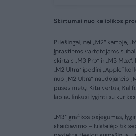
Skirtumai nuo keliolikos pro
Priešingai, nei „M2“ kartoje, „M
įprastiems vartotojams subal
skirtais „M3 Pro“ ir „M3 Max“.
„M2 Ultra“ įpėdinį „Apple“ ko
nuo „M2 Ultra“ naudojančio „
pusės metų. Kita vertus, Kalif
labiau linkusi lyginti su kur ka
„M3“ grafikos pajėgumas, lygin
skaičiavimo – kilstelėjo tik se
pasiekta tiesiog sumažinus lu