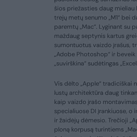
šios priežasties daug mieliau 
trejų metų senumo „M1“ bei da
paremtų „Mac“. Lyginant su pas
maždaug septynis kartus greič
sumontuotus vaizdo įrašus, t
„Adobe Photoshop“ ir beveik p
„suvirškina“ sudėtingas „Excel“
Vis dėlto „Apple“ tradiciškai n
lustų architektūra daug tin
kaip vaizdo įrašo montavima
specialiuose DI įrankiuose, o 
ir žaidėjų dėmesio. Trečioji „
ploną korpusą turintiems „Mac