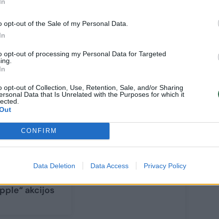
as Marijonas Baltušis.
In
o opt-out of the Sale of my Personal Data.
In
to opt-out of processing my Personal Data for Targeted
ing.
In
o opt-out of Collection, Use, Retention, Sale, and/or Sharing
ersonal Data that Is Unrelated with the Purposes for which it
lected.
Out
 pranešimų
CONFIRM
ie Kinijoje
estus ribojimus
Phone“
Data Deletion
Data Access
Privacy Policy
lefonams krito
pple“ akcijos