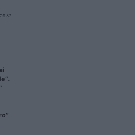
 09:37
ai
le“.
“
ro“