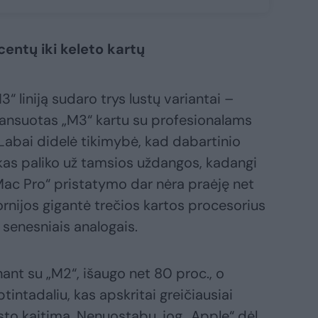
centų iki keleto kartų
3“ liniją sudaro trys lustų variantai –
ansuotas „M3“ kartu su profesionalams
 Labai didelė tikimybė, kad dabartinio
l kas paliko už tamsios uždangos, kadangi
Mac Pro“ pristatymo dar nėra praėję net
ornijos gigantė trečios kartos procesorius
s senesniais analogais.
ant su „M2“, išaugo net 80 proc., o
ptintadaliu, kas apskritai greičiausiai
sto kaitimą. Nenuostabu, jog „Apple“ dėl