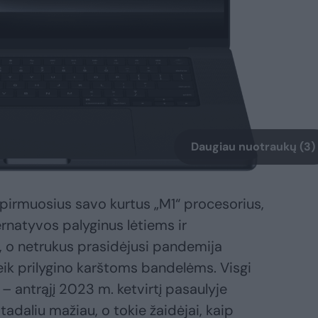
Daugiau nuotraukų (3)
 pirmuosius savo kurtus „M1“ procesorius,
ernatyvos palyginus lėtiems ir
, o netrukus prasidėjusi pandemija
k prilygino karštoms bandelėms. Visgi
– antrąjį 2023 m. ketvirtį pasaulyje
adaliu mažiau, o tokie žaidėjai, kaip