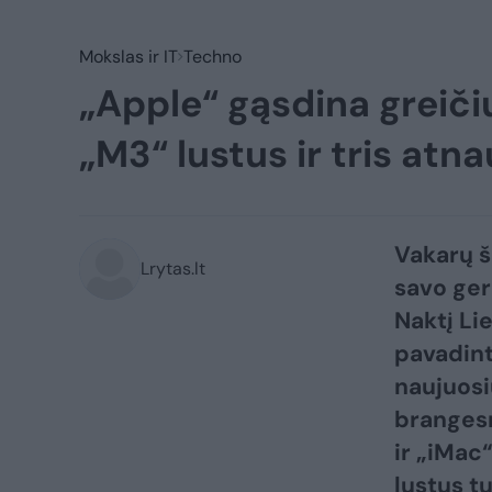
Mokslas ir IT
Techno
„Apple“ gąsdina greiči
„M3“ lustus ir tris atn
Vakarų š
Lrytas.lt
savo ger
Naktį Li
pavadint
naujuosi
brangesn
ir „iMac
lustus t