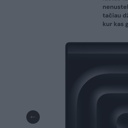
nenusteb
tačiau dž
kur kas 