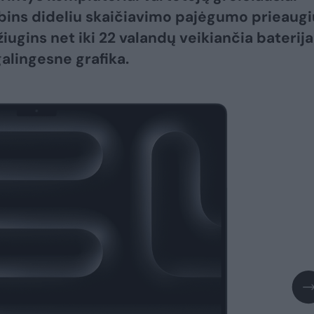
ins dideliu skaičiavimo pajėgumo prieaugi
iugins net iki 22 valandų veikiančia baterija 
galingesne grafika.