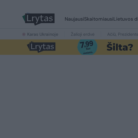
Naujausi
Skaitomiausi
Lietuvos d
Karas Ukrainoje
Žalioji erdvė
Ačiū, Prezident