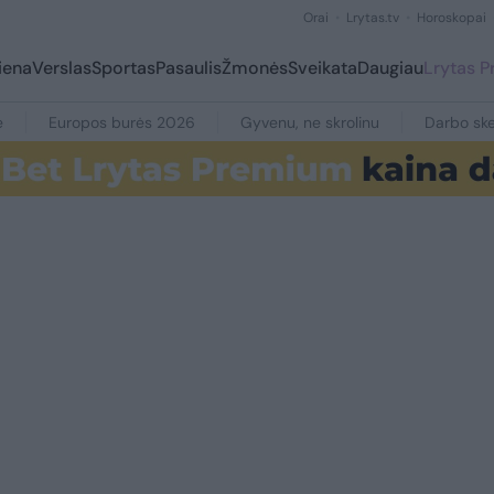
Orai
Lrytas.tv
Horoskopai
iena
Verslas
Sportas
Pasaulis
Žmonės
Sveikata
Daugiau
Lrytas 
e
Europos burės 2026
Gyvenu, ne skrolinu
Darbo ske