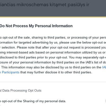
iančias mikroschemas kitąmet pasiūlys ir
Do Not Process My Personal Information
r netipiškas „Apple“ renginys greičiausiai
i į besikeičiančią situaciją rinkoje ir
to opt-out of the sale, sharing to third parties, or processing of your per
stų lyderės, autoritetą. Nenuostabu, kad
formation for targeted advertising by us, please use the below opt-out s
r selection. Please note that after your opt-out request is processed y
, „Mac“ kompiuteriai nesulaukė rimtesnių
eing interest-based ads based on personal information utilized by us or
ėmesys buvo sutelktas į „M3“ galimybes.
disclosed to third parties prior to your opt-out. You may separately opt-
losure of your personal information by third parties on the IAB’s list of
. This information may also be disclosed by us to third parties on the
IA
i į integruotos grafikos plokštės
Participants
that may further disclose it to other third parties.
 postūmį žaidimams, video montavimui ir
acijoms. Dėl pažangiosios 3nm
l Data Processing Opt Outs
 tikėtis ir geresnės naujųjų kompiuterių
o naujienas komentuoja „Telia“
o opt-out of the Sharing of my personal data.