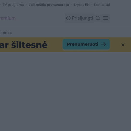
TV programa
Laikraščio prenumerata
Lrytas EN
Kontaktai
Premium
Prisijungti
lbimai