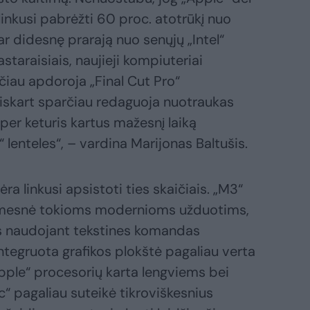
linkusi pabrėžti 60 proc. atotrūkį nuo
r didesnę prarają nuo senųjų „Intel“
taraisiais, naujieji kompiuteriai
iau apdoroja „Final Cut Pro“
riskart sparčiau redaguoja nuotraukas
er keturis kartus mažesnį laiką
 lenteles“, – vardina Marijonas Baltušis.
ėra linkusi apsistoti ties skaičiais. „M3“
kamesnė tokioms modernioms užduotims,
s naudojant tekstines komandas
integruota grafikos plokštė pagaliau verta
Apple“ procesorių karta lengviems bei
“ pagaliau suteikė tikroviškesnius