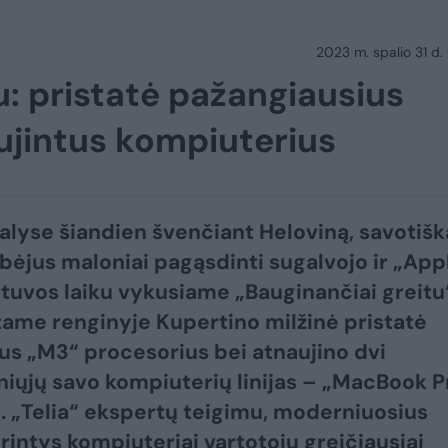
2023 m. spalio 31 d.
u: pristatė pažangiausius
aujintus kompiuterius
alyse šiandien švenčiant Heloviną, savotišk
bėjus maloniai pagąsdinti sugalvojo ir „App
etuvos laiku vykusiame „Bauginančiai greitu
ame renginyje Kupertino milžinė pristatė
us „M3“ procesorius bei atnaujino dvi
iųjų savo kompiuterių linijas – „MacBook P
“. „Telia“ ekspertų teigimu, moderniuosius
urintys kompiuteriai vartotojų greičiausiai