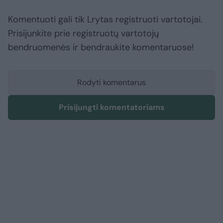
Komentuoti gali tik Lrytas registruoti vartotojai.
Prisijunkite prie registruotų vartotojų
bendruomenės ir bendraukite komentaruose!
Rodyti komentarus
Prisijungti komentatoriams