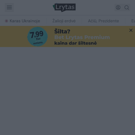
Karas Ukrainoje
Žalioji erdvė
Ačiū, Prezidente
E