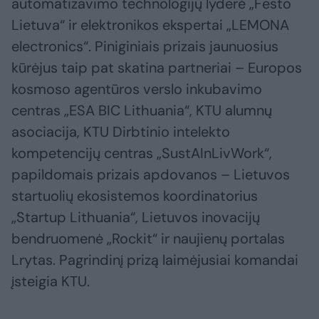
automatizavimo technologijų lyderė „Festo
Lietuva“ ir elektronikos ekspertai „LEMONA
electronics“. Piniginiais prizais jaunuosius
kūrėjus taip pat skatina partneriai – Europos
kosmoso agentūros verslo inkubavimo
centras „ESA BIC Lithuania“, KTU alumnų
asociacija, KTU Dirbtinio intelekto
kompetencijų centras „SustAInLivWork“,
papildomais prizais apdovanos – Lietuvos
startuolių ekosistemos koordinatorius
„Startup Lithuania“, Lietuvos inovacijų
bendruomenė „Rockit“ ir naujienų portalas
Lrytas. Pagrindinį prizą laimėjusiai komandai
įsteigia KTU.