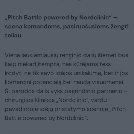
„Pitch Battle powered by Nordclinic“ –
scena komandoms, pasiruošusioms žengti
toliau
Viena laukiamiausių renginio dalių šiemet bus
kaip niekad įtempta, nes kūrėjams teks
įrodyti ne tik savo idėjos unikalumą, bet ir jos
komercinį potencialą bei naudą visuomenei.
Ši parodos dalis vyks pagrindinio partnerio –
chirurgijos klinikos „Nordclinic“, vardu
pavadintoje idėjų pristatymo scenoje „Pitch
Battle powered by Nordclinic“.