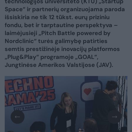
technologijos universiteto (KTU) „Startup
Space“ ir partnerių organizuojama paroda
išsiskiria ne tik 12 tūkst. eurų priziniu
fondu, bet ir tarptautine perspektyva –
laimėjusieji „Pitch Battle powered by
Nordclinic“ turės galimybę patirties
semtis prestižinėje inovacijų platformos
„Plug&Play“ programoje „GOAL“,
Jungtinėse Amerikos Valstijose (JAV).