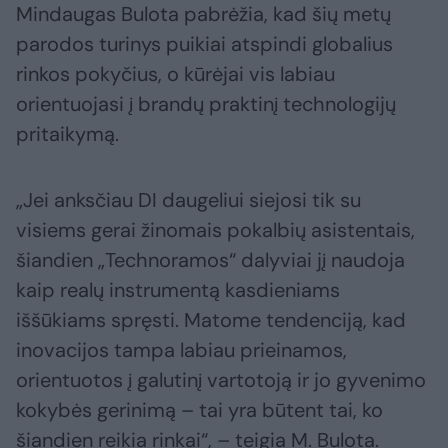
Mindaugas Bulota pabrėžia, kad šių metų
parodos turinys puikiai atspindi globalius
rinkos pokyčius, o kūrėjai vis labiau
orientuojasi į brandų praktinį technologijų
pritaikymą.
„Jei anksčiau DI daugeliui siejosi tik su
visiems gerai žinomais pokalbių asistentais,
šiandien „Technoramos“ dalyviai jį naudoja
kaip realų instrumentą kasdieniams
iššūkiams spręsti. Matome tendenciją, kad
inovacijos tampa labiau prieinamos,
orientuotos į galutinį vartotoją ir jo gyvenimo
kokybės gerinimą – tai yra būtent tai, ko
šiandien reikia rinkai“, – teigia M. Bulota.