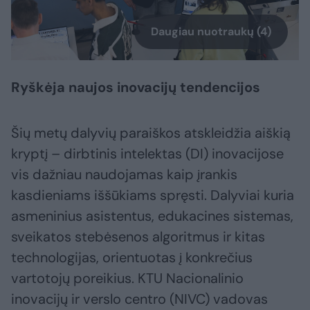
Daugiau nuotraukų (4)
Ryškėja naujos inovacijų tendencijos
Šių metų dalyvių paraiškos atskleidžia aiškią
kryptį – dirbtinis intelektas (DI) inovacijose
vis dažniau naudojamas kaip įrankis
kasdieniams iššūkiams spręsti. Dalyviai kuria
asmeninius asistentus, edukacines sistemas,
sveikatos stebėsenos algoritmus ir kitas
technologijas, orientuotas į konkrečius
vartotojų poreikius. KTU Nacionalinio
inovacijų ir verslo centro (NIVC) vadovas