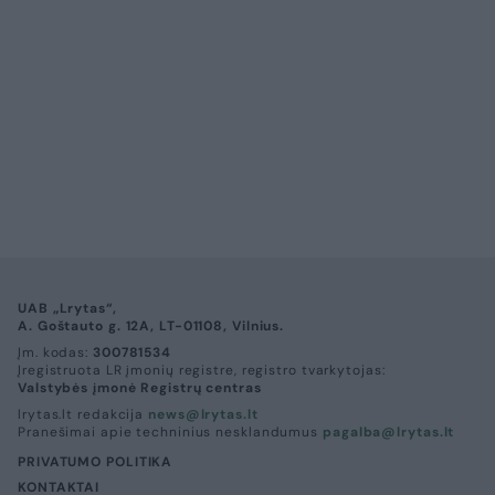
UAB „Lrytas“,
A. Goštauto g. 12A, LT-01108, Vilnius.
Įm. kodas:
300781534
Įregistruota LR įmonių registre, registro tvarkytojas:
Valstybės įmonė Registrų centras
lrytas.lt redakcija
news@lrytas.lt
Pranešimai apie techninius nesklandumus
pagalba@lrytas.lt
PRIVATUMO POLITIKA
KONTAKTAI