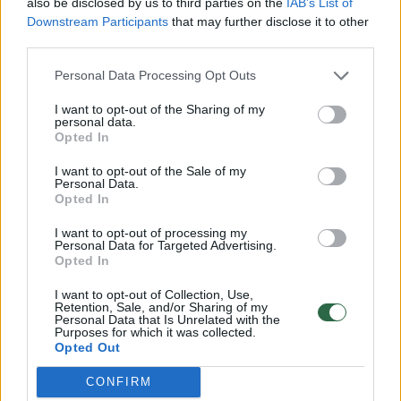
also be disclosed by us to third parties on the
IAB’s List of
Downstream Participants
that may further disclose it to other
„Šiais metais dalyvių lauks ne tik vertingas
third parties.
ekspertų grįžtamasis ryšys, prizai – laimėtojai
Personal Data Processing Opt Outs
bus apdovanoti piniginiu prizu bei bilietais į
didžiausią startuolių renginį Lietuvoje
I want to opt-out of the Sharing of my
personal data.
„Startup Fair“, bet ir galimybe dalyvauti
Opted In
„Plug&Play“ programoje „GOAL“ (angl. Global
I want to opt-out of the Sale of my
Personal Data.
Overseas Acceleration & Learning), kurios
Opted In
finišas rudenį vyks žymiajame Silicio slėnyje,
I want to opt-out of processing my
JAV“, – kalba viena renginio organizatorių,
Personal Data for Targeted Advertising.
Opted In
KTU „Startup Space“ verslumo ugdymo
I want to opt-out of Collection, Use,
projektų vadovė Vaida Morkūnaitė-
Retention, Sale, and/or Sharing of my
Personal Data that Is Unrelated with the
Mačiulienė.
Purposes for which it was collected.
Opted Out
Verslo atstovų ir investuotojų dėmesys
CONFIRM