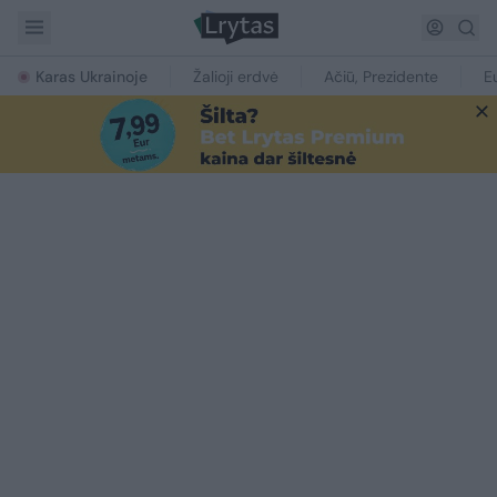
Karas Ukrainoje
Žalioji erdvė
Ačiū, Prezidente
E