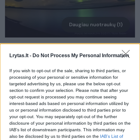
Daugiau nuotraukų (1)
Škotijoje gyvenantis lenkas fotografas
Lrytas.lt -
Do Not Process My Personal Information
Maciejus Winiarczykas užfiksavo tai, ko pats
nesitikėjo: fotografuojant Paukščių tako
If you wish to opt-out of the sale, sharing to third parties, or
galaktikos judėjimą dangaus skliautu,
processing of your personal or sensitive information for
targeted advertising by us, please use the below opt-out
padangę netikėtai nušvietė pašvaistės.
section to confirm your selection. Please note that after your
opt-out request is processed you may continue seeing
interest-based ads based on personal information utilized by
Naktinį dangų fotografuoti mėgstantis vyras
us or personal information disclosed to third parties prior to
teigia, kad šįkart šviesų šou jį nustebino ir
your opt-out. You may separately opt-out of the further
disclosure of your personal information by third parties on the
užklupo nepasiruošusį. Nepaisant to,
IAB’s list of downstream participants. This information may
pašvaistės reikalų nepagadino – netgi
also be disclosed by us to third parties on the
IAB’s List of