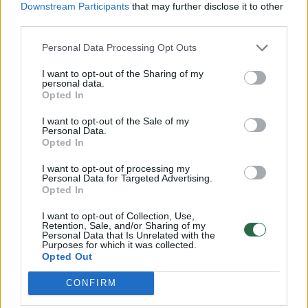
Downstream Participants
that may further disclose it to other
atvirkščiai.
third parties.
Personal Data Processing Opt Outs
„Tokio dalyko dar neteko patirti, nors
I want to opt-out of the Sharing of my
pašvaistes medžioju jau trejus metus“, –
personal data.
Opted In
sakė jis.
I want to opt-out of the Sale of my
Personal Data.
Tą naktį darytas ilgo išlaikymo nuotraukas jis
Opted In
sujungė į vaizdo įrašą – jį rasite po tekstu.
I want to opt-out of processing my
Personal Data for Targeted Advertising.
Opted In
Paukščių Takas
pašvaistė
Šiaurės pašvaistė
I want to opt-out of Collection, Use,
Retention, Sale, and/or Sharing of my
Personal Data that Is Unrelated with the
Purposes for which it was collected.
Opted Out
Komentuoti po šiuo straipsniu
CONFIRM