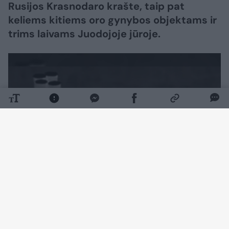
Rusijos Krasnodaro krašte, taip pat
keliems kitiems oro gynybos objektams ir
trims laivams Juodojoje jūroje.
Daugiau nuotraukų (1)
Apie šį smūgį rugpjūčio 9 d. paskelbė