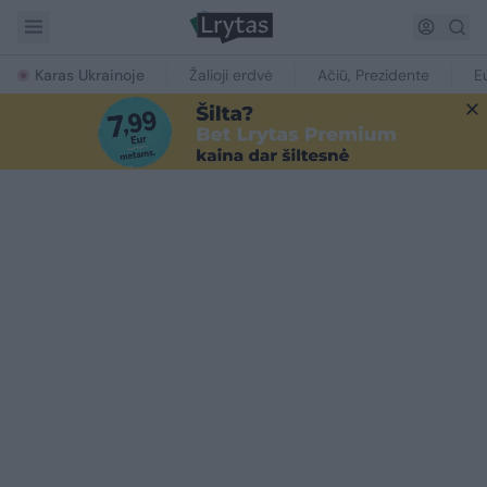
Karas Ukrainoje
Žalioji erdvė
Ačiū, Prezidente
E