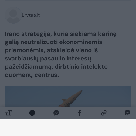
Lrytas.lt
Irano strategija, kuria siekiama karinę
galią neutralizuoti ekonominėmis
priemonėmis, atskleidė vieno iš
svarbiausių pasaulio interesų
pažeidžiamumą: dirbtinio intelekto
duomenų centrus.