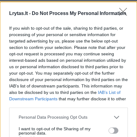
autoriai paėmė „marsiškiausios“ Žemės
vietos – Atakamos dykumos Čilėje –
Lrytas.lt -
Do Not Process My Personal Information
nuotraukas, darytas dronu, ir labai atidžiai
If you wish to opt-out of the sale, sharing to third parties, or
jose sužymėjo regionus, kur žinoma esant
processing of your personal or sensitive information for
gyvų organizmų.
targeted advertising by us, please use the below opt-out
section to confirm your selection. Please note that after your
opt-out request is processed you may continue seeing
interest-based ads based on personal information utilized by
Tie organizmai – įvairūs mikrobai, gyvenantys
us or personal information disclosed to third parties prior to
druskų telkiniuose, uolose ir kristaluose.
your opt-out. You may separately opt-out of the further
disclosure of your personal information by third parties on the
IAB’s list of downstream participants. This information may
Šiais duomenimis jie apmokė mašininio
also be disclosed by us to third parties on the
IAB’s List of
Downstream Participants
that may further disclose it to other
mokymo algoritmą ir išbandė jį su kitomis
third parties.
Atakamos nuotraukomis. Algoritmas nurodė,
Personal Data Processing Opt Outs
kuriose vietose labiausiai tikėtina rasti
gyvybę. Jose tikri biopėdsakai aptinkti 60–
I want to opt-out of the Sharing of my
personal data.