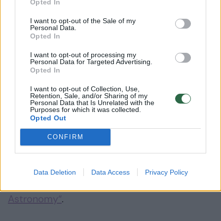
90 proc. atvejų, tuo tarpu ieškant atsitiktinai
Opted In
– vos 10proc.
I want to opt-out of the Sale of my
Personal Data.
Opted In
Pasitelkus šį algoritmą, biopėdsakams aptikti
I want to opt-out of processing my
reikalingas paieškų laukas sumažėjo 7–30
Personal Data for Targeted Advertising.
Opted In
kartų. Tokia sistema gali ypatingai paspartinti
I want to opt-out of Collection, Use,
vis gausėjančių Marso ir kitų planetų
Retention, Sale, and/or Sharing of my
Personal Data that Is Unrelated with the
paviršiaus duomenų analizę, ieškant tiek
Purposes for which it was collected.
Opted Out
gyvybės, tiek kitų išskirtinių regionų. Be to, ji
padės atsirinkti, iš kurių Marso vietų geriausia
CONFIRM
imti mėginius pargabenimui į Žemę.
Data Deletion
Data Access
Privacy Policy
Tyrimo rezultatai
publikuojami „Nature
Astronomy“
.