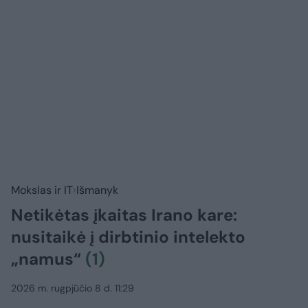
Mokslas ir IT
Išmanyk
Netikėtas įkaitas Irano kare:
nusitaikė į dirbtinio intelekto
„namus“
(1)
2026 m. rugpjūčio 8 d. 11:29