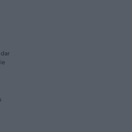
 dar
ie
s