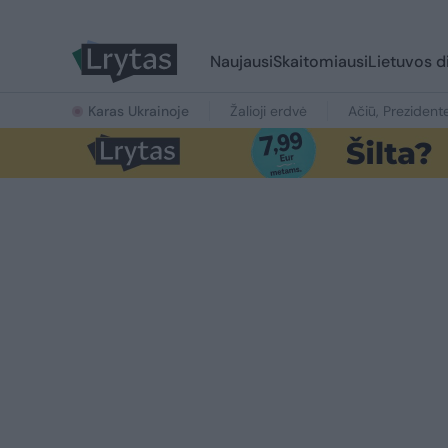
Naujausi
Skaitomiausi
Lietuvos d
Karas Ukrainoje
Žalioji erdvė
Ačiū, Prezident