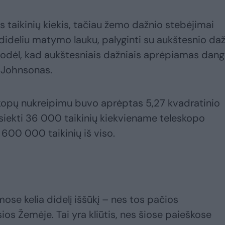
is taikinių kiekis, tačiau žemo dažnio stebėjimai
dideliu matymo lauku, palyginti su aukštesnio da
ra todėl, kad aukštesniais dažniais aprėpiamas dan
. Johnsonas.
skopų nukreipimu buvo aprėptas 5,27 kvadratinio
asiekti 36 000 taikinių kiekviename teleskopo
 600 000 taikinių iš viso.
se kelia didelį iššūkį – nes tos pačios
os Žemėje. Tai yra kliūtis, nes šiose paieškose