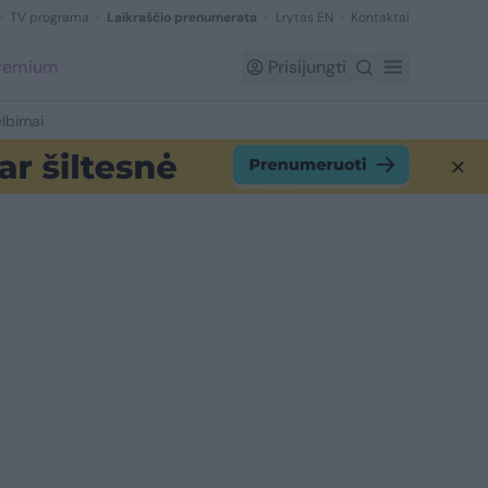
TV programa
Laikraščio prenumerata
Lrytas EN
Kontaktai
Premium
Prisijungti
lbimai