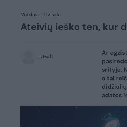
Mokslas ir IT
Visata
Ateivių ieško ten, kur 
Ar egzis
Lrytas.lt
pasirodo
srityje.
o tai rei
didžiuli
adatos i