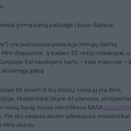
u.
inkai pirmą kartą pažvelgė į šiuos dažnius.
ar“) yra jautriausias pasaulyje žemųjų dažnių
 MHz diapazone. Jį sudaro 52 radijo teleskopai, o
 Europoje. Kai naudojami kartu – kaip masyvas – š
ę skiriamąją gebą.
asi tik dviem iš šių stočių: viena jų yra Birre,
edijoje. Mokslininkai ištyrė 44 planetas, skriejančia
rus mūsų Saulę, kurias identifikavo NASA
tranzitinių
s
. Per dvi vasaras abiem teleskopais mokslininkai
0 MHz dažniu.