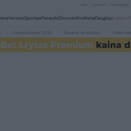
Orai
Lrytas.tv
Horoskopai
iena
Verslas
Sportas
Pasaulis
Žmonės
Sveikata
Daugiau
Lrytas 
e
Europos burės 2026
Gyvenu, ne skrolinu
Darbo ske