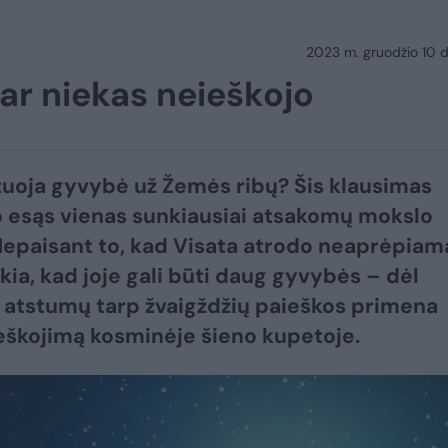
2023 m. gruodžio 10 d.
dar niekas neieškojo
tuoja gyvybė už Žemės ribų? Šis klausimas
 esąs vienas sunkiausiai atsakomų mokslo
 Nepaisant to, kad Visata atrodo neaprėpiam
škia, kad joje gali būti daug gyvybės – dėl
ų atstumų tarp žvaigždžių paieškos primena
eškojimą kosminėje šieno kupetoje.