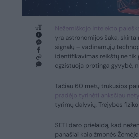
Nežemiškojo intelekto paiešk
yra astronomijos šaka, skirt
signalų – vadinamųjų technop
identifikavimas reikštų ne tik
egzistuoja protinga gyvybė, n
Tačiau 60 metų trukusios paie
pradėjo tyrinėti anksčiau net
tyrimų dalyvių, Trejybės fizi
SETI daro prielaidą, kad nežem
panašiai kaip žmonės Žemėje –