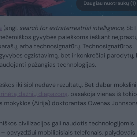
Daugiau nuotraukų (1)
a
(angl.
search for extraterrestrial intelligence
, SET
a nežemiškos gyvybės paieškoms ieškant neįprast
arašų, arba technosignatūrų. Technosignatūros
 gyvybės egzistavimą, bet ir konkrečiai parodytų,
audojanti pažangias technologijas.
škos iki šiol nedavė rezultatų. Bet dabar mokslini
yrinėtą dažnių diapazoną
, pasakoja vienas iš tokio
kos mokyklos (Airija) doktorantas Owenas Johnson
iškos civilizacijos gali naudotis technologijomis
 pavyzdžiui mobiliaisiais telefonais, palydovais 