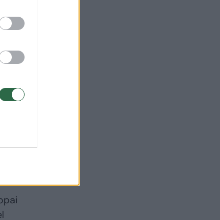
→
Naujasis atradimas
sustiprina
tikimybę, kad
Jupiterio palydovo
vandenyne gali būti
gyvybės
kopai
l