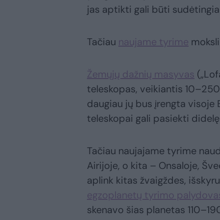
jas aptikti gali būti sudėtingia
Tačiau
naujame tyrime
mokslin
Žemųjų dažnių masyvas
(„Lof
teleskopas, veikiantis 10–250
daugiau jų bus įrengta visoje
teleskopai gali pasiekti didel
Tačiau naujajame tyrime naudot
Airijoje, o kita – Onsaloje, Šv
aplink kitas žvaigždes, išsky
egzoplanetų tyrimo palydova
skenavo šias planetas 110–19