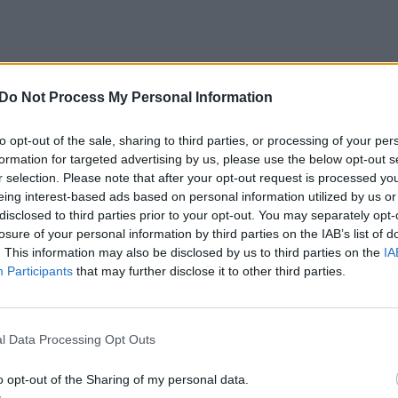
chnologijų generuoja signalus, kuriuos galima apti
s bangų ilgiams yra logiškas atspirties taškas
Do Not Process My Personal Information
lekto.
to opt-out of the sale, sharing to third parties, or processing of your per
formation for targeted advertising by us, please use the below opt-out s
r selection. Please note that after your opt-out request is processed y
 tyrimuose buvo tiriama tik radijo dažnių juosta
eing interest-based ads based on personal information utilized by us or
 dažniai liko beveik neištirti. Nepaisant to, kad
disclosed to third parties prior to your opt-out. You may separately opt-
gos – tokios kaip oro eismo kontrolė, jūrų avarini
losure of your personal information by third parties on the IAB’s list of
. This information may also be disclosed by us to third parties on the
IA
dijo stotys – skleidžia tokio tipo žemo dažnio
Participants
that may further disclose it to other third parties.
l Data Processing Opt Outs
o opt-out of the Sharing of my personal data.