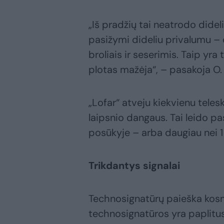
„Iš pradžių tai neatrodo didel
pasižymi dideliu privalumu – 
broliais ir seserimis. Taip y
plotas mažėja“, – pasakoja O
„Lofar“ atveju kiekvienu tele
laipsnio dangaus. Tai leido p
posūkyje – arba daugiau nei 1
Trikdantys signalai
Technosignatūrų paieška kosmo
technosignatūros yra paplitusi