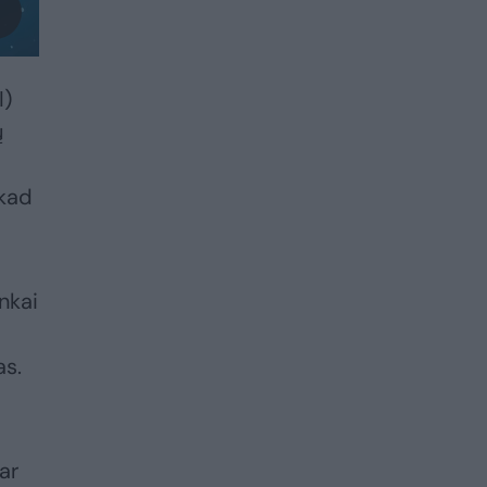
I)
ų
 kad
nkai
as.
ar