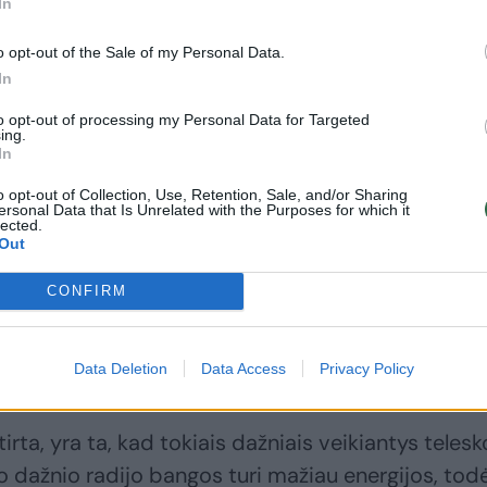
In
o opt-out of the Sale of my Personal Data.
In
to opt-out of processing my Personal Data for Targeted
ing.
In
Tolimojoje
Marse dešimtyje
o opt-out of Collection, Use, Retention, Sale, and/or Sharing
planetoje –
skirtingų uolienų
ersonal Data that Is Unrelated with the Purposes for which it
gyvybės
mėginių aptiko
lected.
Out
užuominos?
„statybinių
Mokslininkai aptiko
gyvybės blokų“
CONFIRM
kai ką netikėto
Data Deletion
Data Access
Privacy Policy
tirta, yra ta, kad tokiais dažniais veikiantys teles
o dažnio radijo bangos turi mažiau energijos, todė