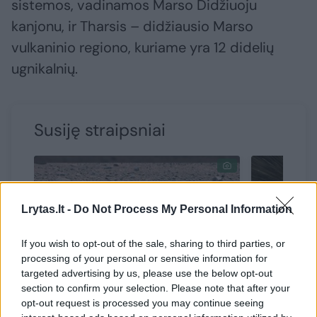
sistemos, vadinamos Marso Didžiuoju
kanjonu, ir Tharsis – didžiausio Marso
vulkaninio regiono, kuriame yra 12 didelių
ugnikalnių.
Susiję straipsniai
Lrytas.lt -
Do Not Process My Personal Information
If you wish to opt-out of the sale, sharing to third parties, or
→
processing of your personal or sensitive information for
targeted advertising by us, please use the below opt-out
section to confirm your selection. Please note that after your
opt-out request is processed you may continue seeing
Marso sraigtasparnis
Neįtikėti