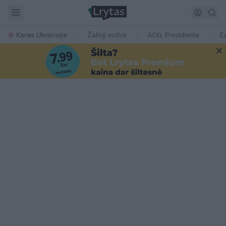
Karas Ukrainoje
Žalioji erdvė
Ačiū, Prezidente
E