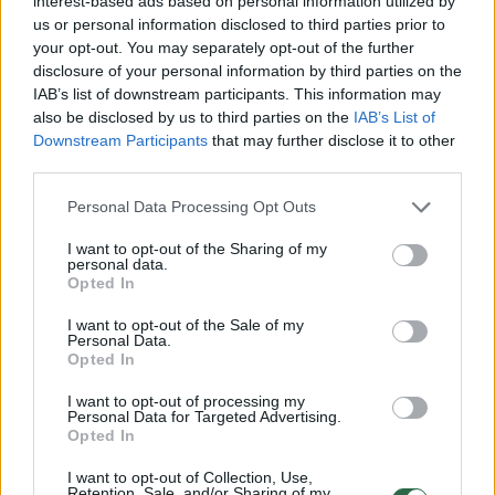
interest-based ads based on personal information utilized by
„Ingenuity“ apgadintas: po
metais M
us or personal information disclosed to third parties prior to
trejų metų jo 30 dienų misija
buvo stai
your opt-out. You may separately opt-out of the further
pagaliau baigta
gali nuti
disclosure of your personal information by third parties on the
IAB’s list of downstream participants. This information may
also be disclosed by us to third parties on the
IAB’s List of
Downstream Participants
that may further disclose it to other
third parties.
Per beveik 20 tyrimų metų „Mars Express“
Personal Data Processing Opt Outs
pateikė įspūdingų Raudonosios planetos
I want to opt-out of the Sharing of my
personal data.
vaizdų ir identifikavo vandens istoriją jos
Opted In
paviršiuje, taip pateikdamas įrodymų, kad
I want to opt-out of the Sale of my
Marse kadaise buvo gyvybei tinkamos
Personal Data.
Opted In
aplinkos sąlygos.
I want to opt-out of processing my
Personal Data for Targeted Advertising.
Opted In
Marsą galima pamatyti danguje prieš pat
saulėtekį, tačiau ryškiausiai planeta atrodo
I want to opt-out of Collection, Use,
Retention, Sale, and/or Sharing of my