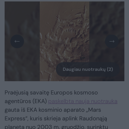
Daugiau nuotraukų (2)
Praėjusią savaitę Europos kosmoso
agentūros (EKA)
paskelbta nauja nuotrauka
gauta iš EKA kosminio aparato „Mars
Express“, kuris skrieja aplink Raudonąją
planetą nuo 2003 m. gruodžio, surinktų