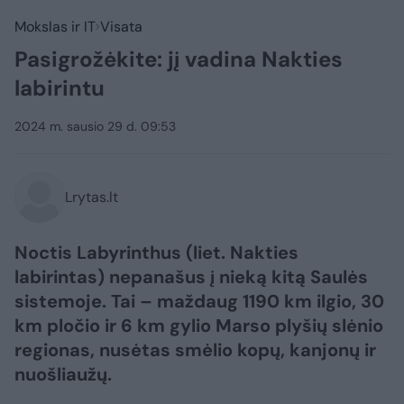
Mokslas ir IT
Visata
Pasigrožėkite: jį vadina Nakties
labirintu
2024 m. sausio 29 d. 09:53
Lrytas.lt
Noctis Labyrinthus (liet. Nakties
labirintas) nepanašus į nieką kitą Saulės
sistemoje. Tai – maždaug 1190 km ilgio, 30
km pločio ir 6 km gylio Marso plyšių slėnio
regionas, nusėtas smėlio kopų, kanjonų ir
nuošliaužų.