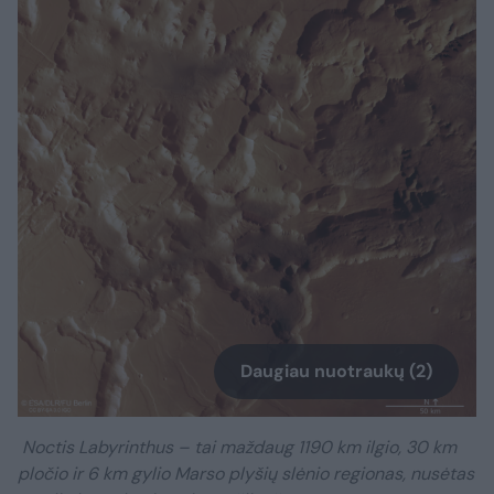
Daugiau nuotraukų (2)
Noctis Labyrinthus – tai maždaug 1190 km ilgio, 30 km
pločio ir 6 km gylio Marso plyšių slėnio regionas, nusėtas