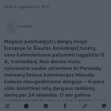
2026 m. rugpjūčio 6 d. 16:51
Lrytas.lt
Mėgėjai pasižvalgyti į dangų visoje
Europoje (ir Šiaurės Amerikoje) turėtų
savo kalendoriuose pažymėti rugpjūčio 12
d., trečiadienį. Nuo dienos metu
vyksiančio saulės užtemimo iki Perseidų
meteorų lietaus kulminacijos Mėnulio
šviesos nesugadintame danguje – ši para
siūlo išskirtinai retą dangaus reiškinių
derinį per 24 valandas. O dar galima
pridėti spindinčią Venerą ir švytinčią
Paukščių Tako juostą po saulėlydžio – ir