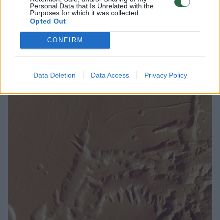
prieš pat opoziciją, kai ji yra arčiausiai
Personal Data that Is Unrelated with the
Purposes for which it was collected.
Žemės. Tai įvyksta kas 26 mėnesius ir kitą
Opted Out
kartą įvyks 2025 m. sausio 15 d., rašo „Live
CONFIRM
Science“.
Data Deletion
Data Access
Privacy Policy