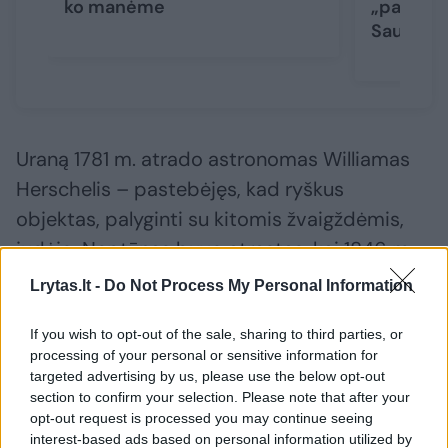
ko manėme
„panašia
Saulės s
Uraną 1781 m. atrado astronomas Williamas
Herschelis – pastebėjęs, kad ryškus
objektas, palyginti su kitomis žvaigždėmis,
judėjo. Neptūnas buvo atrastas, kai 1846 m.
astronomas ir matematikas Urbainas Le
Lrytas.lt -
Do Not Process My Personal Information
Verrieris pastebėjo, kad Urano orbita skiriasi
If you wish to opt-out of the sale, sharing to third parties, or
nuo Niutono fizikos prognozuojamos orbitos.
processing of your personal or sensitive information for
Jis suprato, kad tai galima paaiškinti tuo, jog
targeted advertising by us, please use the below opt-out
už Urano esanti kita planeta daro įtaką jo
section to confirm your selection. Please note that after your
opt-out request is processed you may continue seeing
orbitai – ir numatė, kur ši planeta turėtų būti.
interest-based ads based on personal information utilized by