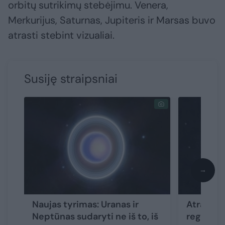
orbitų sutrikimų stebėjimu. Venera,
Merkurijus, Saturnas, Jupiteris ir Marsas buvo
atrasti stebint vizualiai.
Susiję straipsniai
→
Naujas tyrimas: Uranas ir
Atrastas
Neptūnas sudaryti ne iš to, iš
regionas 