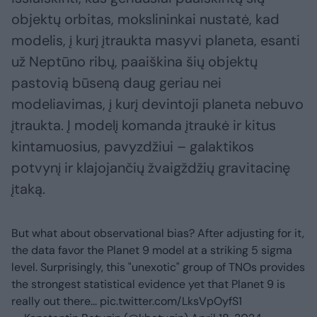
objektų orbitas, mokslininkai nustatė, kad
modelis, į kurį įtraukta masyvi planeta, esanti
už Neptūno ribų, paaiškina šių objektų
pastovią būseną daug geriau nei
modeliavimas, į kurį devintoji planeta nebuvo
įtraukta. Į modelį komanda įtraukė ir kitus
kintamuosius, pavyzdžiui – galaktikos
potvynį ir klajojančių žvaigždžių gravitacinę
įtaką.
But what about observational bias? After adjusting for it,
the data favor the Planet 9 model at a striking 5 sigma
level. Surprisingly, this "unexotic" group of TNOs provides
the strongest statistical evidence yet that Planet 9 is
really out there...
pic.twitter.com/LksVpOyfS1