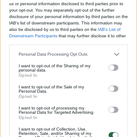
us or personal information disclosed to third parties prior to
your opt-out. You may separately opt-out of the further
Tačiau Saulės sistemos planetų atradimas
disclosure of your personal information by third parties on the
dar gali būti nebaigtas. 2015 m. du
IAB’s list of downstream participants. This information may
also be disclosed by us to third parties on the
IAB’s List of
Kalifornijos technologijų universiteto
Downstream Participants
that may further disclose it to other
(„Caltech“) astronomai pateikė įrodymų, kad
third parties.
šeši objektai, esantys už Neptūno orbitos, yra
Personal Data Processing Opt Outs
susitelkę į grupes, o tai leidžia manyti, kad
I want to opt-out of the Sharing of my
juos „gena“ kažkas, turintis didelę gravitacinę
personal data.
Opted In
trauką.
I want to opt-out of the Sale of my
Personal Data.
Opted In
Given their dynamic instability, only two scenarios can
maintain this population of TNOs in a steady state:
I want to opt-out of processing my
they're either driven inward by interplay between the
Personal Data for Targeted Advertising.
Opted In
Galactic tide and Neptune's scattering, or they result
from dynamics induced by Planet 9 (as shown on the
I want to opt-out of Collection, Use,
Retention, Sale, and/or Sharing of my
figure).
pic.twitter.com/HBEqm0UO9J