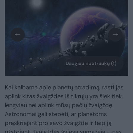
Daugiau nuotraukų (1)
Kai kalbama apie planetų atradimą, rasti jas
aplink kitas žvaigždes iš tikrųjų yra šiek tiek
lengviau nei aplink mūsų pačių žvaigždę.
Astronomai gali stebėti, ar planetoms
praskriejant pro savo žvaigždę ir taip ją
užstojant, žvaigždės šviesa sumažėja – nes