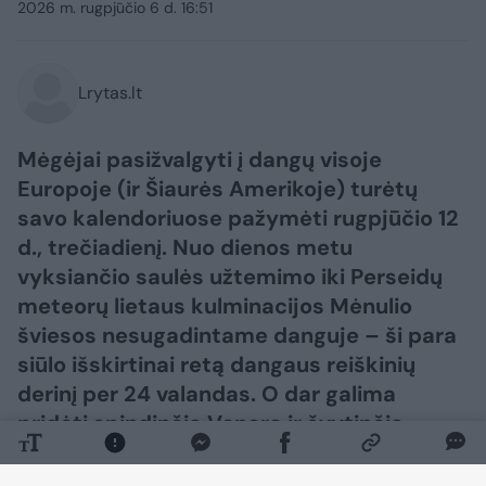
2026 m. rugpjūčio 6 d. 16:51
Lrytas.lt
Mėgėjai pasižvalgyti į dangų visoje
Europoje (ir Šiaurės Amerikoje) turėtų
savo kalendoriuose pažymėti rugpjūčio 12
d., trečiadienį. Nuo dienos metu
vyksiančio saulės užtemimo iki Perseidų
meteorų lietaus kulminacijos Mėnulio
šviesos nesugadintame danguje – ši para
siūlo išskirtinai retą dangaus reiškinių
derinį per 24 valandas. O dar galima
pridėti spindinčią Venerą ir švytinčią
Paukščių Tako juostą po saulėlydžio – ir
gausime visą dieną truksiančią