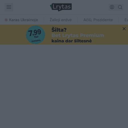
Karas Ukrainoje
Žalioji erdvė
Ačiū, Prezidente
E