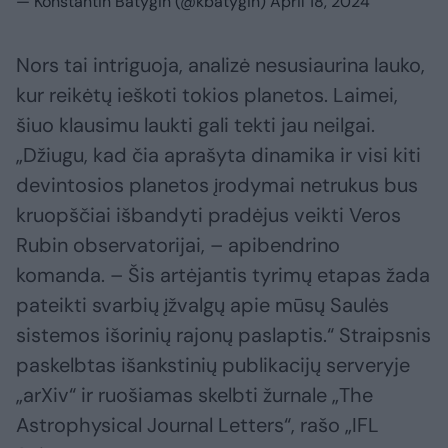
— Konstantin Batygin (@kbatygin)
April 18, 2024
Nors tai intriguoja, analizė nesusiaurina lauko,
kur reikėtų ieškoti tokios planetos. Laimei,
šiuo klausimu laukti gali tekti jau neilgai.
„Džiugu, kad čia aprašyta dinamika ir visi kiti
devintosios planetos įrodymai netrukus bus
kruopščiai išbandyti pradėjus veikti Veros
Rubin observatorijai, – apibendrino
komanda. – Šis artėjantis tyrimų etapas žada
pateikti svarbių įžvalgų apie mūsų Saulės
sistemos išorinių rajonų paslaptis.“ Straipsnis
paskelbtas išankstinių publikacijų serveryje
„arXiv“ ir ruošiamas skelbti žurnale „The
Astrophysical Journal Letters“, rašo „IFL