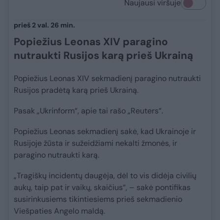
Naujausi viršuje
prieš 2 val. 26 min.
Popiežius Leonas XIV paragino
nutraukti Rusijos karą prieš Ukrainą
Popiežius Leonas XIV sekmadienį paragino nutraukti
Rusijos pradėtą karą prieš Ukrainą.
Pasak „Ukrinform“, apie tai rašo „Reuters“.
Popiežius Leonas sekmadienį sakė, kad Ukrainoje ir
Rusijoje žūsta ir sužeidžiami nekalti žmonės, ir
paragino nutraukti karą.
„Tragiškų incidentų daugėja, dėl to vis didėja civilių
aukų, taip pat ir vaikų, skaičius“, – sakė pontifikas
susirinkusiems tikintiesiems prieš sekmadienio
Viešpaties Angelo maldą.