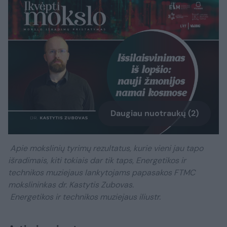
Daugiau nuotraukų (2)
Apie mokslinių tyrimų rezultatus, kurie vieni jau tapo
išradimais, kiti tokiais dar tik taps, Energetikos ir
technikos muziejaus lankytojams papasakos FTMC
mokslininkas dr. Kastytis Zubovas.
Energetikos ir technikos muziejaus iliustr.