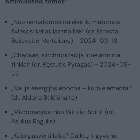
Artimiausios temos
:
„Nuo nematomos dalelės iki matomos
šviesos: kelias lazerio link“ (dr. Ernesta
Bužavaitė-Vertelienė) – 2024–09-18
„Chaosas, sinchronizacija ir neuroniniai
tinklai“ (dr. Kęstutis Pyragas) – 2024–09-
25
„Nauja energijos epocha – kuro elementai“
(dr. Aldona Balčiūnaitė)
„Mikrobangos: nuo WiFi iki SciFi“ (dr.
Paulius Ragulis)
„Kaip pasverti laiką? Daiktų ir gyvūnų