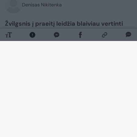
Denisas Nikitenka
Žvilgsnis į praeitį leidžia blaiviau vertinti
dabartį, todėl ne tik įdomu, bet ir sveika
bent akies krašteliu pamatyti mūsų šalies
gyvenimo retrospektyvą. Šįkart dėmesio
centre – bene didžiausiu vasaros apkalbų
objektu tampanti Palanga.