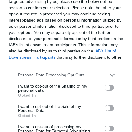
targeted advertising by us, please use the below opt-out
muziejus, Rinktinės g. 2, Vilnius.
section to confirm your selection. Please note that after your
opt-out request is processed you may continue seeing
interest-based ads based on personal information utilized by
Astrofizika
futurologija
Kosmosas
Rodyti daugiau žymių
us or personal information disclosed to third parties prior to
your opt-out. You may separately opt-out of the further
disclosure of your personal information by third parties on the
IAB’s list of downstream participants. This information may
also be disclosed by us to third parties on the
IAB’s List of
Komentuoti po šiuo straipsniu
Downstream Participants
that may further disclose it to other
third parties.
Komentuoti gali tik Lrytas registruoti vartotojai.
Personal Data Processing Opt Outs
Prisijunkite prie registruotų vartotojų
bendruomenės ir bendraukite komentaruose!
I want to opt-out of the Sharing of my
personal data.
Opted In
Rodyti komentarus
I want to opt-out of the Sale of my
Personal Data.
Opted In
Prisijungti komentatoriams
I want to opt-out of processing my
Personal Data for Targeted Advertising.