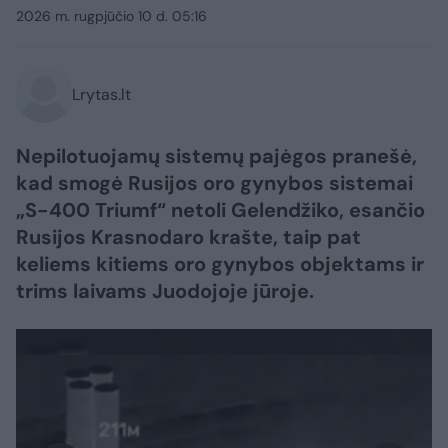
2026 m. rugpjūčio 10 d. 05:16
Lrytas.lt
Nepilotuojamų sistemų pajėgos pranešė,
kad smogė Rusijos oro gynybos sistemai
„S-400 Triumf“ netoli Gelendžiko, esančio
Rusijos Krasnodaro krašte, taip pat
keliems kitiems oro gynybos objektams ir
trims laivams Juodojoje jūroje.