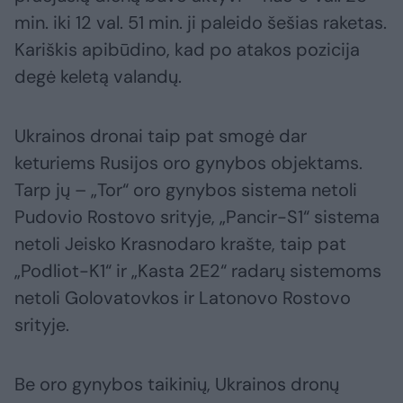
min. iki 12 val. 51 min. ji paleido šešias raketas.
Kariškis apibūdino, kad po atakos pozicija
degė keletą valandų.
Ukrainos dronai taip pat smogė dar
keturiems Rusijos oro gynybos objektams.
Tarp jų – „Tor“ oro gynybos sistema netoli
Pudovio Rostovo srityje, „Pancir-S1“ sistema
netoli Jeisko Krasnodaro krašte, taip pat
„Podliot-K1“ ir „Kasta 2E2“ radarų sistemoms
netoli Golovatovkos ir Latonovo Rostovo
srityje.
Be oro gynybos taikinių, Ukrainos dronų