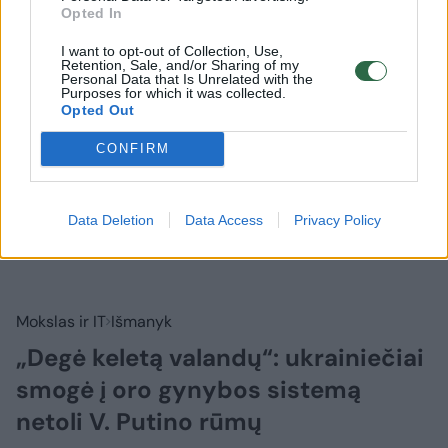
Opted In
I want to opt-out of Collection, Use,
Retention, Sale, and/or Sharing of my
Personal Data that Is Unrelated with the
Purposes for which it was collected.
Opted Out
CONFIRM
Data Deletion
Data Access
Privacy Policy
Mokslas ir IT
Išmanyk
„Degė keletą valandų“: ukrainiečiai
smogė į oro gynybos sistemą
netoli V. Putino rūmų