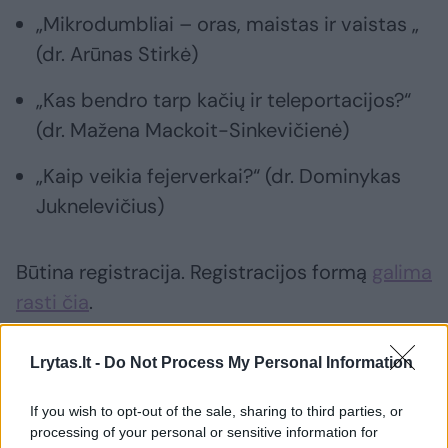
„Mikrodumbliai – oras, maistas ir vaistas „
(dr. Arūnas Stirkė)
„Kas bendro tarp kačių ir teleportacijos?“
(dr. Mažena Mackoit-Sinkevičienė)
„Kaip veikia fejerverkai?“ (dr. Dominykas
Juknelevičius)
Būtina registracija. Registracijos formą
galima
rasti čia
.
Lrytas.lt -
Do Not Process My Personal Information
Mokslinių atradimų pristatymai – nemokami.
If you wish to opt-out of the sale, sharing to third parties, or
Laikas: 18 val. Vieta: Energetikos ir technikos
processing of your personal or sensitive information for