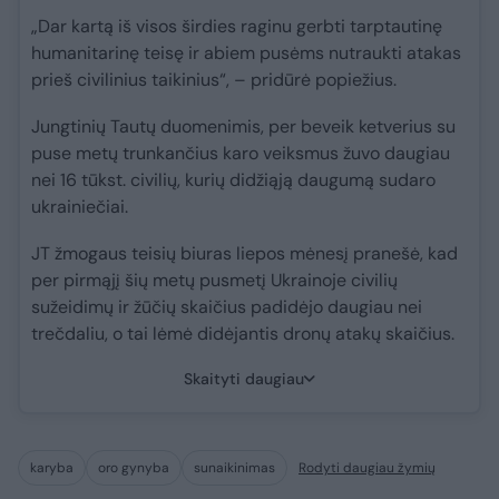
„Dar kartą iš visos širdies raginu gerbti tarptautinę
humanitarinę teisę ir abiem pusėms nutraukti atakas
prieš civilinius taikinius“, – pridūrė popiežius.
Jungtinių Tautų duomenimis, per beveik ketverius su
puse metų trunkančius karo veiksmus žuvo daugiau
nei 16 tūkst. civilių, kurių didžiąją daugumą sudaro
ukrainiečiai.
JT žmogaus teisių biuras liepos mėnesį pranešė, kad
per pirmąjį šių metų pusmetį Ukrainoje civilių
sužeidimų ir žūčių skaičius padidėjo daugiau nei
trečdaliu, o tai lėmė didėjantis dronų atakų skaičius.
Skaityti daugiau
karyba
oro gynyba
sunaikinimas
Rodyti daugiau žymių