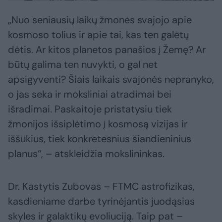
„Nuo seniausių laikų žmonės svajojo apie
kosmoso tolius ir apie tai, kas ten galėtų
dėtis. Ar kitos planetos panašios į Žemę? Ar
būtų galima ten nuvykti, o gal net
apsigyventi? Šiais laikais svajonės nepranyko,
o jas seka ir moksliniai atradimai bei
išradimai. Paskaitoje pristatysiu tiek
žmonijos išsiplėtimo į kosmosą vizijas ir
iššūkius, tiek konkretesnius šiandieninius
planus“, – atskleidžia mokslininkas.
Dr. Kastytis Zubovas – FTMC astrofizikas,
kasdieniame darbe tyrinėjantis juodąsias
skyles ir galaktikų evoliuciją. Taip pat –