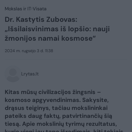
Mokslas ir IT
Visata
Dr. Kastytis Zubovas:
„Išsilaisvinimas iš lopšio: nauji
žmonijos namai kosmose“
2024 m. rugsėjo 3 d. 11:38
Lrytas.lt
Kitas mūsų civilizacijos žingsnis –
kosmoso apgyvendinimas. Sakysite,
drąsus teiginys, tačiau mokslininkai
pateiks daug faktų, patvirtinančių šią
tiesą. Apie mokslinių tyrimų rezultatus,
kurie vieni jau tapo išradimais, kiti tokiais