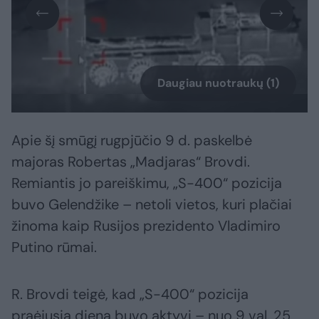
Daugiau nuotraukų (1)
Apie šį smūgį rugpjūčio 9 d. paskelbė
majoras Robertas „Madjaras“ Brovdi.
Remiantis jo pareiškimu, „S-400“ pozicija
buvo Gelendžike – netoli vietos, kuri plačiai
žinoma kaip Rusijos prezidento Vladimiro
Putino rūmai.
R. Brovdi teigė, kad „S-400“ pozicija
praėjusią dieną buvo aktyvi – nuo 9 val. 25