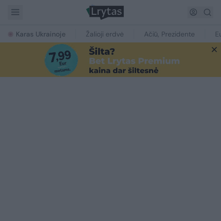
Karas Ukrainoje
Žalioji erdvė
Ačiū, Prezidente
E