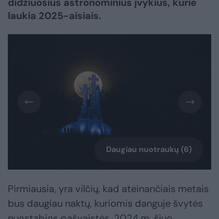
didžiuosius astronominius įvykius, kurie
laukia 2025-aisiais.
Daugiau nuotraukų (6)
Pirmiausia, yra vilčių, kad ateinančiais metais
bus daugiau naktų, kuriomis danguje švytės
nuostabios pašvaistės. 2024 m. šiuo