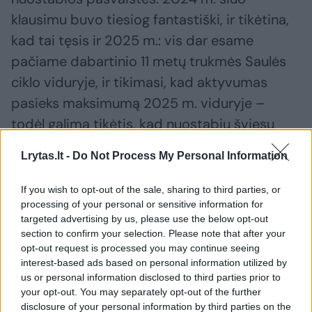
klausimu buvo tiesiog fantastiški, ir tikėtina,
kad tai tęsis ir 2025 m.: vis dar esame
pačiame dabartinio 11 metų trukmės Saulės
ciklo viduryje, ir tikimasi, kad aktyvumas
pasieks maksimumą 2025 m. viduryje –
todėl galima tikėtis, kad nuostabių šviesų
šou, panašių į 2024 m., bus dar daugiau.
Lrytas.lt -
Do Not Process My Personal Information
Taip pat 2025 m. metais netrūks meteorų
If you wish to opt-out of the sale, sharing to third parties, or
processing of your personal or sensitive information for
liūčių: kaip ir kiekvienais metais, gausiausi
targeted advertising by us, please use the below opt-out
bus perseidai – tik per patį jų piką rugpjūčio
section to confirm your selection. Please note that after your
opt-out request is processed you may continue seeing
12 d. juos šiek tiek nustelbs Mėnulio šviesa –
interest-based ads based on personal information utilized by
ir geminidai, gruodį (pikas gruodžio 12–13 d.),
us or personal information disclosed to third parties prior to
your opt-out. You may separately opt-out of the further
bet pačių liūčių mūsų pusrutulyje bus ir
disclosure of your personal information by third parties on the