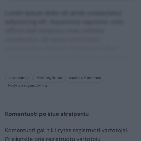
Lorem ipsum dolor sit amet consectetur
adipisicing elit. Asperiores sapiente, odio
officiis sed tempore vitae veritatis
repellendus, ad saepe architecto
repudiandae corrupti sit non error illum
consequuntur adipisci dignissimos maxime.
astronomija
Meteorų lietus
saulės užtemimas
Rodyti daugiau žymių
Komentuoti po šiuo straipsniu
Komentuoti gali tik Lrytas registruoti vartotojai.
Prisijunkite prie registruotų vartotojų