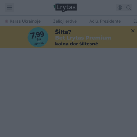
Karas Ukrainoje
Žalioji erdvė
Ačiū, Prezidente
E