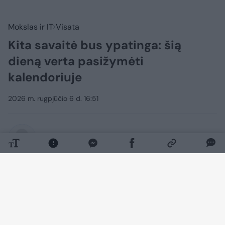
Mokslas ir IT
Visata
Kita savaitė bus ypatinga: šią
dieną verta pasižymėti
kalendoriuje
2026 m. rugpjūčio 6 d. 16:51
Lrytas.lt
Mėgėjai pasižvalgyti į dangų visoje
Europoje (ir Šiaurės Amerikoje) turėtų
savo kalendoriuose pažymėti rugpjūčio 12
d., trečiadienį. Nuo dienos metu
vyksiančio saulės užtemimo iki Perseidų