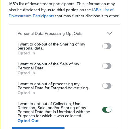
daugiau – pavyzdžiui, sausio 2–3 d. piką
IAB’s list of downstream participants. This information may
pasieksiantys kvadrantidai, žadantys iki 120
also be disclosed by us to third parties on the
IAB’s List of
Downstream Participants
that may further disclose it to other
meteorų per valandą.
third parties.
Personal Data Processing Opt Outs
Be abejo, bus ir ne tokių gausių meteorų
I want to opt-out of the Sharing of my
liūčių: lyridai (piko metu balandžio 21–22 d.
personal data.
Opted In
iki 20 per valandą) , eta akvaridai (piko metu
gegužės 3–4 d. mūsų pusrutulyje iki 30 per
I want to opt-out of the Sale of my
Personal Data.
valandą), delta akvaridai (piko metu liepos
Opted In
28–29 d. iki 20 per valandą), drakonidai
I want to opt-out of processing my
Personal Data for Targeted Advertising.
(piko metu spalio 8–9 d. iki 10 per valandą) ir
Opted In
leonidai (piko metu lapkričio 17–18 d. iki 15
I want to opt-out of Collection, Use,
per valandą).
Retention, Sale, and/or Sharing of my
Personal Data that Is Unrelated with the
Purposes for which it was collected.
Opted Out