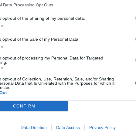
l Data Processing Opt Outs
o opt-out of the Sharing of my personal data.
In
o opt-out of the Sale of my Personal Data.
In
to opt-out of processing my Personal Data for Targeted
ing.
In
Mėnulyje saulės
Mokslininkai nori
o opt-out of Collection, Use, Retention, Sale, and/or Sharing
baterijas galėtume
Mėnulyje pastatyti
ersonal Data that Is Unrelated with the Purposes for which it
lected.
pasigaminti iš
„gatvių žibintus“–
Out
pačiame Mėnulyje
kurie būtų aukštesni
esančių medžiagų
už amerikietišką
CONFIRM
Laisvės statulą
Data Deletion
Data Access
Privacy Policy