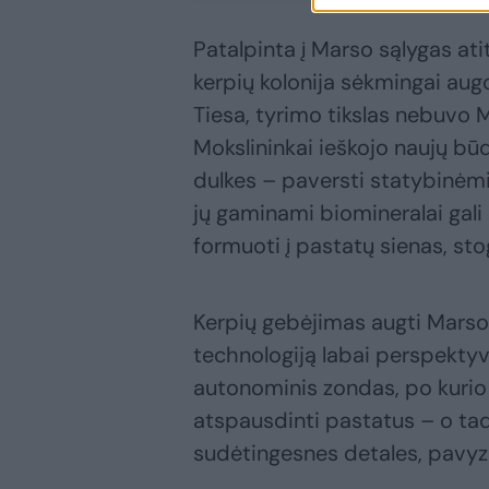
Patalpinta į Marso sąlygas ati
kerpių kolonija sėkmingai aug
Tiesa, tyrimo tikslas nebuvo 
Mokslininkai ieškojo naujų bū
dulkes – paversti statybinėmi
jų gaminami biomineralai gali s
formuoti į pastatų sienas, sto
Kerpių gebėjimas augti Marso 
technologiją labai perspektyv
autonominis zondas, po kurio l
atspausdinti pastatus – o tad
sudėtingesnes detales, pavyzdž