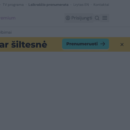
TV programa
Laikraščio prenumerata
Lrytas EN
Kontaktai
Premium
Prisijungti
lbimai