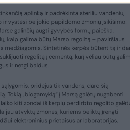
tinkančią aplinką ir padrėkinta steriliu vandeniu,
o ir vystėsi be jokio papildomo žmonių įsikišimo.
Marse galinčių augti gyvybės formų paieška.
dų, kaip galima būtų Marso regolitą – paviršiaus
s medžiagomis. Sintetinės kerpės būtent tą ir da
uklijuoti regolitą į cementą, kurį vėliau būtų gali
gus ir netgi baldus.
sąlygomis, pridėjus tik vandens, daro šią
ią. Tokią „biogamyklą“ į Marsą galėtų nugabenti
aiko kiti zondai iš kerpių perdirbto regolito galėt
a jau atvyktų žmonės, kuriems beliktų įrengti
iui elektroninius prietaisus ar laboratorijas.