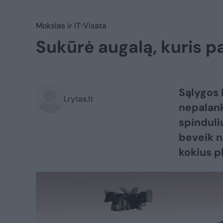
Mokslas ir IT
Visata
Sukūrė augalą, kuris p
Sąlygos 
Lrytas.lt
nepalank
spinduli
beveik n
kokius p