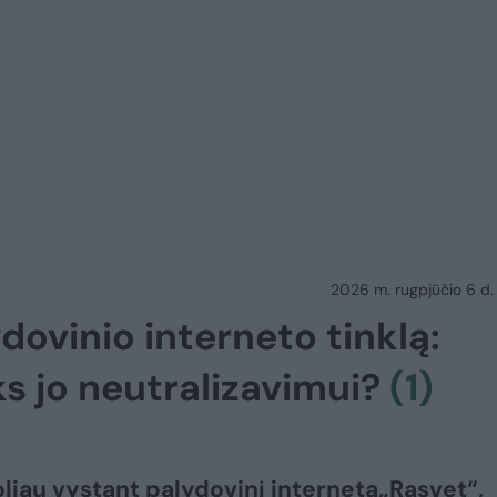
2026 m. rugpjūčio 6 d.
ydovinio interneto tinklą:
ks jo neutralizavimui?
(1)
toliau vystant palydovinį internetą„Rasvet“,