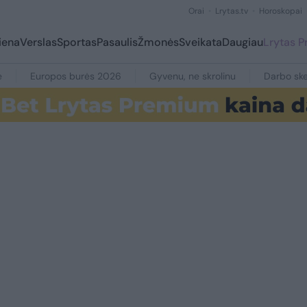
Orai
Lrytas.tv
Horoskopai
iena
Verslas
Sportas
Pasaulis
Žmonės
Sveikata
Daugiau
Lrytas 
e
Europos burės 2026
Gyvenu, ne skrolinu
Darbo ske