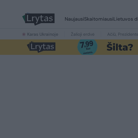
Naujausi
Skaitomiausi
Lietuvos d
Karas Ukrainoje
Žalioji erdvė
Ačiū, Prezident