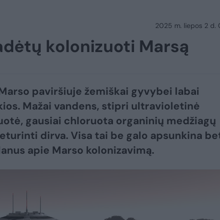
2025 m. liepos 2 d.
adėtų kolonizuoti Marsą
Marso paviršiuje žemiškai gyvybei labai
ios. Mažai vandens, stipri ultravioletinė
uotė, gausiai chloruota organinių medžiagų
eturinti dirva. Visa tai be galo apsunkina be
lanus apie Marso kolonizavimą.