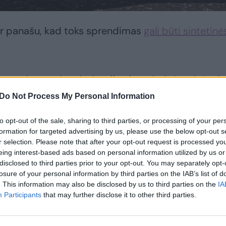
Ir panašu, kad toks sprendimas
gali būti sintetinė
mas, kurį sudaro bakterijos ir grybai. Jos dažnai
is. Įkvėpti realių kerpių elgesio, tyrėjai dirbtinai
Do Not Process My Personal Information
trofines melsvabakteres ir siūlelinius grybus.
to opt-out of the sale, sharing to third parties, or processing of your per
formation for targeted advertising by us, please use the below opt-out s
čias funkcijas. Bakterijos vartoja anglies dvideginį 
r selection. Please note that after your opt-out request is processed y
eing interest-based ads based on personal information utilized by us or
guonį bei įvairias organines medžiagas, be to,
disclosed to third parties prior to your opt-out. You may separately opt-
 Grybai surenka metalų jonus ir skatina įvairių
losure of your personal information by third parties on the IAB’s list of
. This information may also be disclosed by us to third parties on the
IA
gvina bakterijoms vandens, mineralų ir anglies
Participants
that may further disclose it to other third parties.