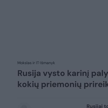
Mokslas ir IT
Išmanyk
Rusija vysto karinį pal
kokių priemonių prirei
Rusijai 