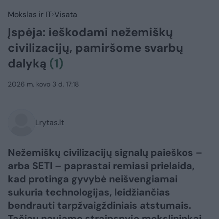
Mokslas ir IT
Visata
Įspėja: ieškodami nežemiškų
civilizacijų, pamiršome svarbų
dalyką
(1)
2026 m. kovo 3 d. 17:18
Lrytas.lt
Nežemiškų civilizacijų signalų paieškos –
arba SETI – paprastai remiasi prielaida,
kad protinga gyvybė neišvengiamai
sukuria technologijas, leidžiančias
bendrauti tarpžvaigždiniais atstumais.
Tačiau naujame straipsnyje mokslininkai