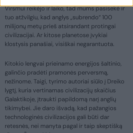
Virsmui reikėjo ir laiko, tad mums pasisekė ir
tuo atžvilgiu, kad anglys „subrendo“ 100
milijonų metų prieš atsirandant protingai
civilizacijai. Ar kitose planetose įvykiai
klostysis panašiai, visiškai negarantuota.
Kitokio lengvai prieinamo energijos šaltinio,
galinčio pradėti pramonės perversmą,
nežinome. Taigi, tyrimo autoriai siūlo į Dreiko
lygtį, kuria vertinamas civilizacijų skaičius
Galaktikoje, įtraukti papildomą narį anglių
tikimybei. Jie daro išvadą, kad pažangios
technologinės civilizacijos gali būti dar
retesnės, nei manyta pagal ir taip skeptišką