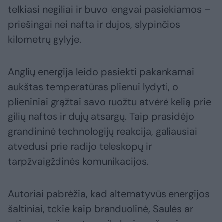
telkiasi negiliai ir buvo lengvai pasiekiamos –
priešingai nei nafta ir dujos, slypinčios
kilometrų gylyje.
Anglių energija leido pasiekti pakankamai
aukštas temperatūras plienui lydyti, o
plieniniai grąžtai savo ruožtu atvėrė kelią prie
gilių naftos ir dujų atsargų. Taip prasidėjo
grandininė technologijų reakcija, galiausiai
atvedusi prie radijo teleskopų ir
tarpžvaigždinės komunikacijos.
Autoriai pabrėžia, kad alternatyvūs energijos
šaltiniai, tokie kaip branduolinė, Saulės ar