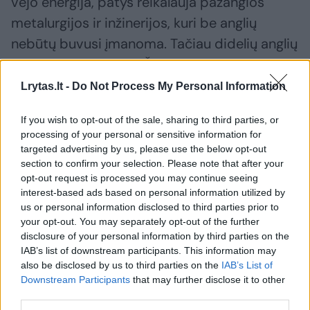
vėjo energija, patys reikalauja pažangios
metalurgijos ir inžinerijos, kuri be anglių
nebūtų buvusi įmanoma. Tačiau didelių anglių
telkinių susidarymas Žemėje buvo įmanomas
tik sutapus daugeliui sudėtingų aplinkybių:
Lrytas.lt -
Do Not Process My Personal Information
apie 90 procentų pramoninei revoliucijai
If you wish to opt-out of the sale, sharing to third parties, or
reikalingų anglių susiformavo per maždaug
processing of your personal or sensitive information for
70 milijonų metų laikotarpį Karbono ir Permo
targeted advertising by us, please use the below opt-out
section to confirm your selection. Please note that after your
geologiniuose perioduose, kai atogrąžų pelkių
opt-out request is processed you may continue seeing
miškai buvo palaidoti tektoninėse įgriuvose,
interest-based ads based on personal information utilized by
o Žemės plutos plokščių judėjimas sukūrė
us or personal information disclosed to third parties prior to
your opt-out. You may separately opt-out of the further
tinkamas sąlygas jų išsaugojimui ir lėtam
disclosure of your personal information by third parties on the
virsmui anglimis.
IAB’s list of downstream participants. This information may
also be disclosed by us to third parties on the
IAB’s List of
Downstream Participants
that may further disclose it to other
third parties.