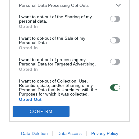
Susiję straipsniai
Personal Data Processing Opt Outs
I want to opt-out of the Sharing of my
personal data.
Opted In
I want to opt-out of the Sale of my
Personal Data.
Opted In
I want to opt-out of processing my
Personal Data for Targeted Advertising.
Opted In
Sukūrė naują planetos
Britų mo
I want to opt-out of Collection, Use,
gyvybingumo įvertinimo
netikėtą
Retention, Sale, and/or Sharing of my
Personal Data that Is Unrelated with the
metriką
patvirti
Purposes for which it was collected.
Opted Out
gyvybės 
(2)
CONFIRM
Data Deletion
Data Access
Privacy Policy