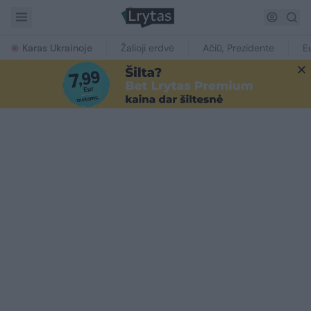
Karas Ukrainoje
Žalioji erdvė
Ačiū, Prezidente
E