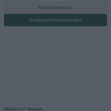
Rodyti komentarus
Prisijungti komentatoriams
Mokslas ir IT
Išmanyk