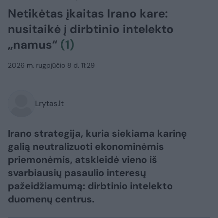
Netikėtas įkaitas Irano kare:
nusitaikė į dirbtinio intelekto
„namus“
(1)
2026 m. rugpjūčio 8 d. 11:29
Lrytas.lt
Irano strategija, kuria siekiama karinę
galią neutralizuoti ekonominėmis
priemonėmis, atskleidė vieno iš
svarbiausių pasaulio interesų
pažeidžiamumą: dirbtinio intelekto
duomenų centrus.