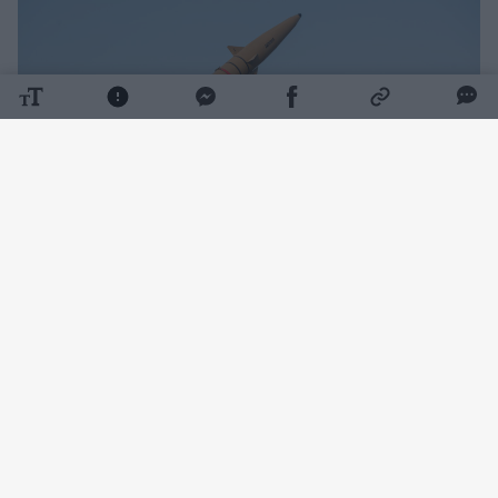
Daugiau nuotraukų (3)
Iranas nukreipė didelę ugnies galią į
kaimyninių šalių naftos perdirbimo gamyklas,
naftos eksporto infrastruktūrą ir turistinius
objektus, sukeldamas ekonominį chaosą
Persijos įlankos valstybėse ir šalyse, kurios su