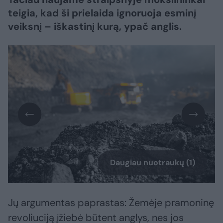
teigia, kad ši prielaida ignoruoja esminį
veiksnį – iškastinį kurą, ypač anglis.
Daugiau nuotraukų (1)
Jų argumentas paprastas: Žemėje pramoninę
revoliuciją įžiebė būtent anglys, nes jos