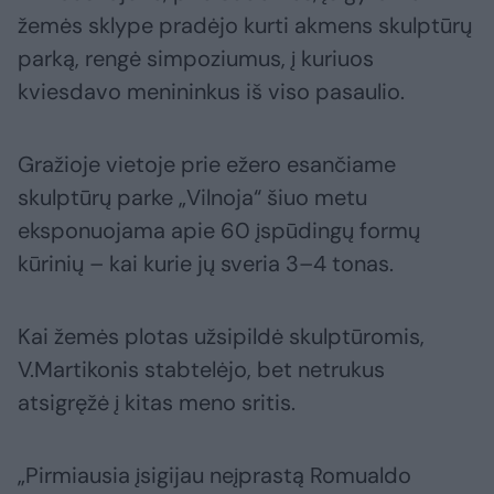
žemės sklype pradėjo kurti akmens skulptūrų
parką, rengė simpoziumus, į kuriuos
kviesdavo menininkus iš viso pasaulio.
Gražioje vietoje prie ežero esančiame
skulptūrų parke „Vilnoja“ šiuo metu
eksponuojama apie 60 įspūdingų formų
kūrinių – kai kurie jų sveria 3–4 tonas.
Kai žemės plotas užsipildė skulptūromis,
V.Martikonis stabtelėjo, bet netrukus
atsigręžė į kitas meno sritis.
„Pirmiausia įsigijau neįprastą Romualdo