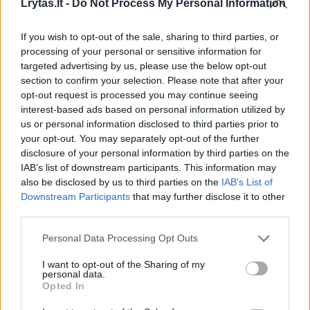
„Tai gali būti ir drąsūs kūrėjų akibrokštai,
Lrytas.lt -
Do Not Process My Personal Information
persmelkti humoro, autoironijos. Savęs iš
If you wish to opt-out of the sale, sharing to third parties, or
nuogirdų, gandų ir paskalų nenutapysi“, –
processing of your personal or sensitive information for
kalbėjo ne dvasingu humanitaru, o tiksliųjų
targeted advertising by us, please use the below opt-out
section to confirm your selection. Please note that after your
mokslų atstovu save vadinantis V.Martikonis.
opt-out request is processed you may continue seeing
interest-based ads based on personal information utilized by
us or personal information disclosed to third parties prior to
Jo rinkinyje yra nemažai prie šiuolaikinės
your opt-out. You may separately opt-out of the further
dailės elito priskiriamų menininkų darbų. Kai
disclosure of your personal information by third parties on the
IAB’s list of downstream participants. This information may
kuriuos senesnius garsių tapytojų darbus,
also be disclosed by us to third parties on the
IAB’s List of
kurių ir patys autoriai kartais neprisimena,
Downstream Participants
that may further disclose it to other
V.Martikonis atranda sendaikčių turgeliuose,
third parties.
antikvariatuose, ne vieną paveikslą grąžino į
Personal Data Processing Opt Outs
Lietuvą iš užsienio šalių.
I want to opt-out of the Sharing of my
personal data.
Opted In
„Antikvariate pamačiau portretą, primenantį