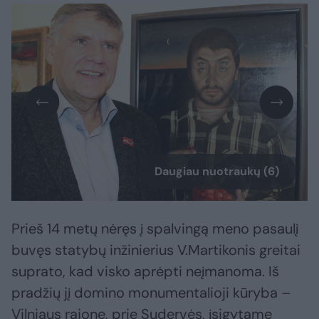
Daugiau nuotraukų (6)
Prieš 14 metų nėręs į spalvingą meno pasaulį
buvęs statybų inžinierius V.Martikonis greitai
suprato, kad visko aprėpti neįmanoma. Iš
pradžių jį domino monumentalioji kūryba –
Vilniaus rajone, prie Sudervės, įsigytame