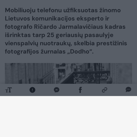
Mobiliuoju telefonu užfiksuotas žinomo
Lietuvos komunikacijos eksperto ir
fotografo Ričardo Jarmalavičiaus kadras
išrinktas tarp 25 geriausių pasaulyje
vienspalvių nuotraukų, skelbia prestižinis
fotografijos žurnalas „Dodho“.
Daugiau nuotraukų (2)