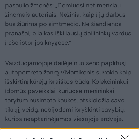
pasaulio žmonės: „Domiuosi net menkiau
žinomais autoriais. Nežinia, kaip į jų darbus
bus žiūrima po šimtmečio. Ne šiandienos
pranašai, o laikas iškiliausių dailininkų vardus
įrašo istorijos knygose.“
Vaizduojamojoje dailėje nuo seno paplitusį
autoportreto žanrą V.Martikonis suvokia kaip
išskirtinį kūrėjų išraiškos būdą. Kolekcininkui
įdomūs paveikslai, kuriuose menininkai
tarytum nusimeta kaukes, atskleidžia savo
tikrąjį veidą, nebijodami išryškinti savybių,
kurios neaptarinėjamos viešojoje erdvėje.