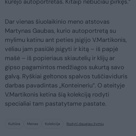
kūrėjo autoportretas. Kitaip nebūčiau pirkęs.“
Dar vienas šiuolaikinio meno atstovas
Martynas Gaubas, kurio autoportretą su
mylimu katinu ant peties įsigijo V.Martikonis,
vėliau jam pasiūlė įsigyti ir kitą – iš papjė
mašė – iš popieriaus skiautelių ir klijų ar
gipso pagamintos medžiagos sukurtą savo
galvą. Ryškiai geltonos spalvos tuščiaviduris
darbas pavadintas „Konteineriu“. O ateityje
V.Martikonis ketina šią kolekciją rodyti
specialiai tam pastatytame pastate.
Kultūra
Menas
Kolekcija
Rodyti daugiau žymių