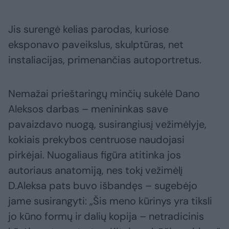
Jis surengė kelias parodas, kuriose
eksponavo paveikslus, skulptūras, net
instaliacijas, primenančias autoportretus.
Nemažai prieštaringų minčių sukėlė Dano
Aleksos darbas – menininkas save
pavaizdavo nuogą, susirangiusį vežimėlyje,
kokiais prekybos centruose naudojasi
pirkėjai. Nuogaliaus figūra atitinka jos
autoriaus anatomiją, nes tokį vežimėlį
D.Aleksa pats buvo išbandęs – sugebėjo
jame susirangyti: „Šis meno kūrinys yra tiksli
jo kūno formų ir dalių kopija – netradicinis