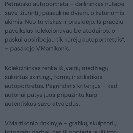
Petrausko autoportretą – dailininkas nutapė
save, žiūrintį į pasaulį ne dviem, o keturiomis
akimis. Nuo to viskas ir prasidėjo. Iš pradžių
paveikslus kolekcionavau be atodairos, o
paskui apsiribojau tik kūrėjų autoportretais“,
– pasakojo V.Martikonis.
Kolekcininkas renka iš įvairių medžiagų
sukurtus skirtingų formų ir stilistikos
autoportretus. Pagrindinis kriterijus – kad
autoriai patys juos pripažintų kaip
autentiškus savo atvaizdus.
V.Martikonio rinkinyje – grafikų, skulptorių,
fotografų darbai, net iš popieriaus iškirpti