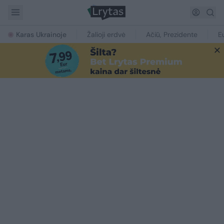
Karas Ukrainoje
Žalioji erdvė
Ačiū, Prezidente
E