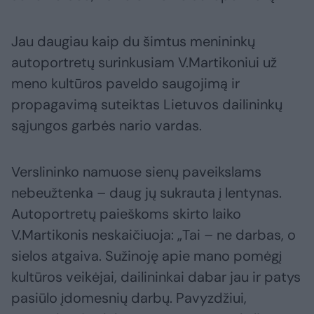
Jau daugiau kaip du šimtus menininkų
autoportretų surinkusiam V.Martikoniui už
meno kultūros paveldo saugojimą ir
propagavimą suteiktas Lietuvos dailininkų
sąjungos garbės nario vardas.
Verslininko namuose sienų paveikslams
nebeužtenka – daug jų sukrauta į lentynas.
Autoportretų paieškoms skirto laiko
V.Martikonis neskaičiuoja: „Tai – ne darbas, o
sielos atgaiva. Sužinoję apie mano pomėgį
kultūros veikėjai, dailininkai dabar jau ir patys
pasiūlo įdomesnių darbų. Pavyzdžiui,