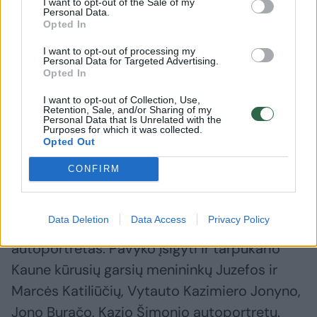
I want to opt-out of the Sale of my
lietuvių dailės klasiką Joną Švažą. Dailininkas
Personal Data.
Opted In
Arvydas Šaltenis patvirtino, kad tai tikrai
J.Švažo autoportretas. Pardavėjai nežinojo,
I want to opt-out of processing my
Personal Data for Targeted Advertising.
kas jame pavaizduotas, todėl istoriškai
Opted In
vertingą paveikslą nusipirkau nebrangiai ir gal
I want to opt-out of Collection, Use,
Retention, Sale, and/or Sharing of my
net išgelbėjau jį nuo pražūties. Panašiai
Personal Data that Is Unrelated with the
Purposes for which it was collected.
Latvijoje kolega aptiko Vlado Eidukevičiaus
Opted Out
autoportretą“, – pasakojo V.Martikonis.
CONFIRM
Seniausias rinkinio darbas – 1901 metais
Data Deletion
Data Access
Privacy Policy
nutapytas dailininko Mstislavo Dobužinskio
autoportretas. Pavyko įsigyti ir tarpukario
Kaune kūrusių garsių menininkų Juzefos ir
Marcės Katiliūčių, Vytauto Kazimiero Jonyno,
Jono Buračo, Kazio Šimonio autoportretų.