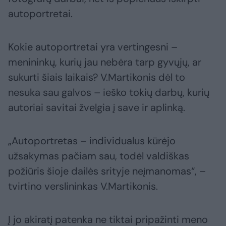
autoportretai.
Kokie autoportretai yra vertingesni –
menininkų, kurių jau nebėra tarp gyvųjų, ar
sukurti šiais laikais? V.Martikonis dėl to
nesuka sau galvos – ieško tokių darbų, kurių
autoriai savitai žvelgia į save ir aplinką.
„Autoportretas – individualus kūrėjo
užsakymas pačiam sau, todėl valdiškas
požiūris šioje dailės srityje neįmanomas“, –
tvirtino verslininkas V.Martikonis.
Į jo akiratį patenka ne tiktai pripažinti meno