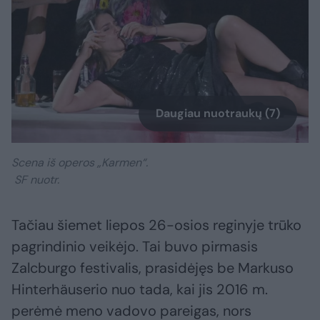
Daugiau nuotraukų (7)
Scena iš operos „Karmen“.
SF nuotr.
Tačiau šiemet liepos 26-osios reginyje trūko
pagrindinio veikėjo. Tai buvo pirmasis
Zalcburgo festivalis, prasidėjęs be Markuso
Hinterhäuserio nuo tada, kai jis 2016 m.
perėmė meno vadovo pareigas, nors