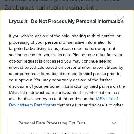
Zalcburgas turi nuolat atsinaujinti.
Lrytas.lt -
Do Not Process My Personal Information
Kūrėjų ansamblis – įspūdingas
If you wish to opt-out of the sale, sharing to third parties, or
processing of your personal or sensitive information for
„Karmen“ atsiradimas programoje – irgi
targeted advertising by us, please use the below opt-out
M.Hinterhäuserio meninės vizijos rezultatas.
section to confirm your selection. Please note that after your
opt-out request is processed you may continue seeing
Režisuoti spektaklį jis pakvietė argentiniečių
interest-based ads based on personal information utilized by
ir italų kilmės Belgijoje reziduojančią vieną
us or personal information disclosed to third parties prior to
your opt-out. You may separately opt-out of the further
ryškiausių šiuolaikinio šokio atstovių
disclosure of your personal information by third parties on the
choreografę ir režisierę Gabrielą Carrizo,
IAB’s list of downstream participants. This information may
also be disclosed by us to third parties on the
IAB’s List of
garsiosios trupės „Peeping Tom“
Downstream Participants
that may further disclose it to other
bendraįkūrėję. G.Carrizo trupė garsėja
third parties.
intensyvia fizine aktoryste, choreografijos ir
Personal Data Processing Opt Outs
dramos sinteze, todėl jau iš anksto buvo