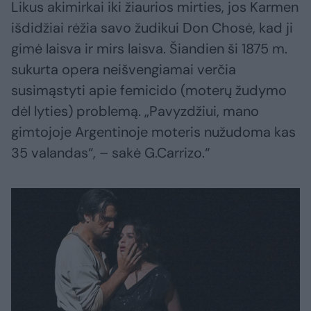
Likus akimirkai iki žiaurios mirties, jos Karmen
išdidžiai rėžia savo žudikui Don Chosė, kad ji
gimė laisva ir mirs laisva. Šiandien ši 1875 m.
sukurta opera neišvengiamai verčia
susimąstyti apie femicido (moterų žudymo
dėl lyties) problemą. „Pavyzdžiui, mano
gimtojoje Argentinoje moteris nužudoma kas
35 valandas“, – sakė G.Carrizo.“