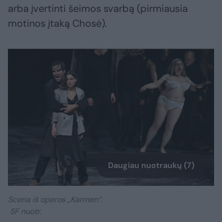
arba įvertinti šeimos svarbą (pirmiausia
motinos įtaką Chosė).
Daugiau nuotraukų (7)
Scena iš operos „Karmen“.
SF nuotr.