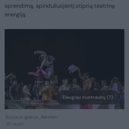
sprendimą, spinduliuojantį stiprią teatrinę
energiją.
Daugiau nuotraukų (7)
Scena iš operos „Karmen“.
SF nuotr.