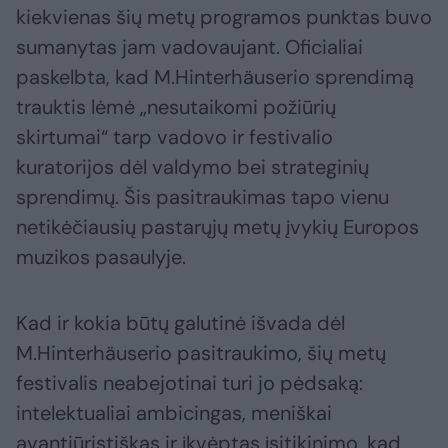
kiekvienas šių metų programos punktas buvo
sumanytas jam vadovaujant. Oficialiai
paskelbta, kad M.Hinterhäuserio sprendimą
trauktis lėmė „nesutaikomi požiūrių
skirtumai“ tarp vadovo ir festivalio
kuratorijos dėl valdymo bei strateginių
sprendimų. Šis pasitraukimas tapo vienu
netikėčiausių pastarųjų metų įvykių Europos
muzikos pasaulyje.
Kad ir kokia būtų galutinė išvada dėl
M.Hinterhäuserio pasitraukimo, šių metų
festivalis neabejotinai turi jo pėdsaką:
intelektualiai ambicingas, meniškai
avantiūristiškas ir įkvėptas įsitikinimo, kad