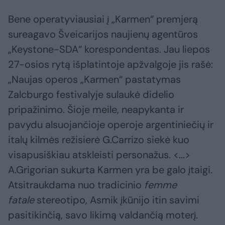
Bene operatyviausiai į „Karmen“ premjerą
sureagavo Šveicarijos naujienų agentūros
„Keystone-SDA“ korespondentas. Jau liepos
27-osios rytą išplatintoje apžvalgoje jis rašė:
„Naujas operos „Karmen“ pastatymas
Zalcburgo festivalyje sulaukė didelio
pripažinimo. Šioje meile, neapykanta ir
pavydu alsuojančioje operoje argentiniečių ir
italų kilmės režisierė G.Carrizo siekė kuo
visapusiškiau atskleisti personažus. <...>
A.Grigorian sukurta Karmen yra be galo įtaigi.
Atsitraukdama nuo tradicinio
femme
fatale
stereotipo, Asmik įkūnijo itin savimi
pasitikinčią, savo likimą valdančią moterį.