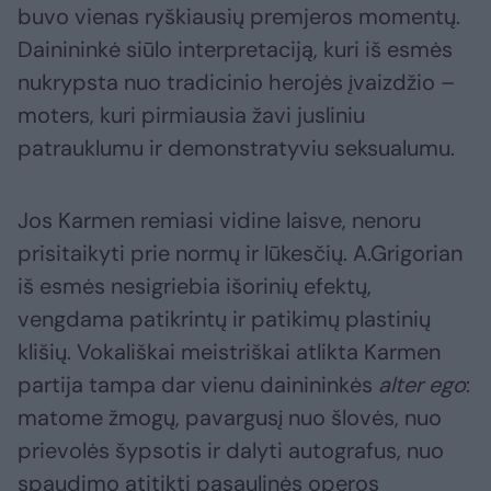
buvo vienas ryškiausių premjeros momentų.
Dainininkė siūlo interpretaciją, kuri iš esmės
nukrypsta nuo tradicinio herojės įvaizdžio –
moters, kuri pirmiausia žavi jusliniu
patrauklumu ir demonstratyviu seksualumu.
Jos Karmen remiasi vidine laisve, nenoru
prisitaikyti prie normų ir lūkesčių. A.Grigorian
iš esmės nesigriebia išorinių efektų,
vengdama patikrintų ir patikimų plastinių
klišių. Vokališkai meistriškai atlikta Karmen
partija tampa dar vienu dainininkės
alter ego
:
matome žmogų, pavargusį nuo šlovės, nuo
prievolės šypsotis ir dalyti autografus, nuo
spaudimo atitikti pasaulinės operos