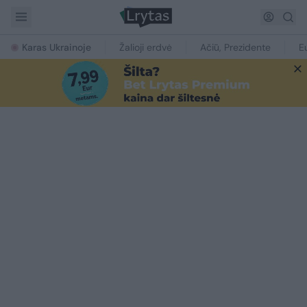
Karas Ukrainoje
Žalioji erdvė
Ačiū, Prezidente
E