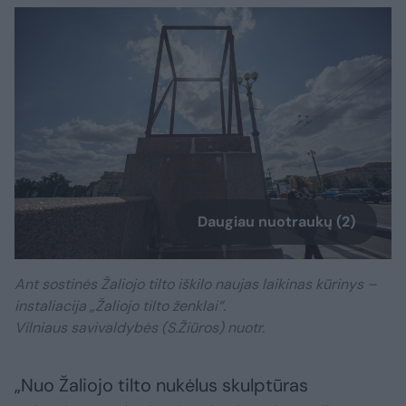
Daugiau nuotraukų (2)
Ant sostinės Žaliojo tilto iškilo naujas laikinas kūrinys –
instaliacija „Žaliojo tilto ženklai“.
Vilniaus savivaldybės (S.Žiūros) nuotr.
„Nuo Žaliojo tilto nukėlus skulptūras