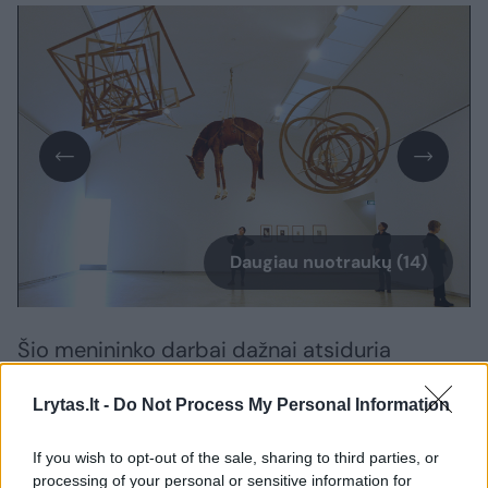
Daugiau nuotraukų (14)
Šio menininko darbai dažnai atsiduria
skandalo centre. Pavyzdžiui, 2000 metais jo
Lrytas.lt -
Do Not Process My Personal Information
„Devintoji valanda“ sukėlė Lenkijos
visuomenės nepasitenkinimą – skulptūra
If you wish to opt-out of the sale, sharing to third parties, or
vaizduoja meteorito prislėgtą popiežių Joną
processing of your personal or sensitive information for