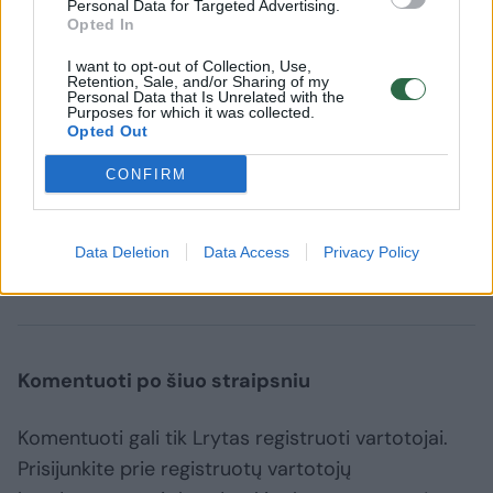
Personal Data for Targeted Advertising.
Opted In
I want to opt-out of Collection, Use,
Retention, Sale, and/or Sharing of my
Personal Data that Is Unrelated with the
Purposes for which it was collected.
Opted Out
CONFIRM
Data Deletion
Data Access
Privacy Policy
Kultūra
Menas
skulptūra
Rodyti daugiau žymių
Komentuoti po šiuo straipsniu
Komentuoti gali tik Lrytas registruoti vartotojai.
Prisijunkite prie registruotų vartotojų