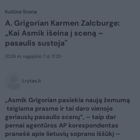
Kultūra
Scena
A. Grigorian Karmen Zalcburge:
„Kai Asmik išeina į sceną –
pasaulis sustoja"
2026 m. rugpjūčio 7 d. 17:25
Lrytas.lt
„Asmik Grigorian pasiekia naują žemumą
teigiama prasme ir tai daro vienoje
geriausių pasaulio scenų“, – taip dar
pernai agentūros AP korespondentas
pranešė apie lietuvių soprano iššūkį –