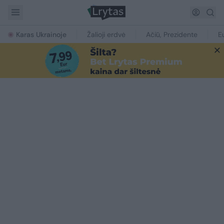
Karas Ukrainoje
Žalioji erdvė
Ačiū, Prezidente
E