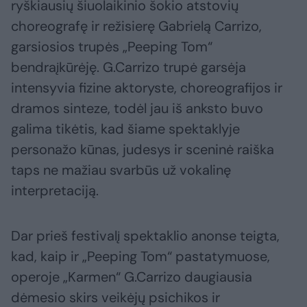
ryškiausių šiuolaikinio šokio atstovių
choreografę ir režisierę Gabrielą Carrizo,
garsiosios trupės „Peeping Tom“
bendraįkūrėję. G.Carrizo trupė garsėja
intensyvia fizine aktoryste, choreografijos ir
dramos sinteze, todėl jau iš anksto buvo
galima tikėtis, kad šiame spektaklyje
personažo kūnas, judesys ir sceninė raiška
taps ne mažiau svarbūs už vokalinę
interpretaciją.
Dar prieš festivalį spektaklio anonse teigta,
kad, kaip ir „Peeping Tom“ pastatymuose,
operoje „Karmen“ G.Carrizo daugiausia
dėmesio skirs veikėjų psichikos ir