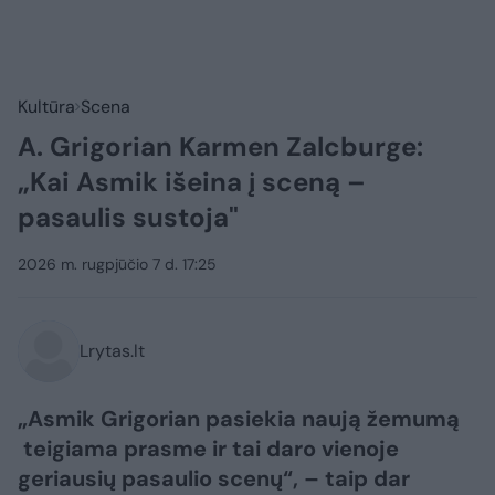
Kultūra
Scena
A. Grigorian Karmen Zalcburge:
„Kai Asmik išeina į sceną –
pasaulis sustoja"
2026 m. rugpjūčio 7 d. 17:25
Lrytas.lt
„Asmik Grigorian pasiekia naują žemumą
teigiama prasme ir tai daro vienoje
geriausių pasaulio scenų“, – taip dar