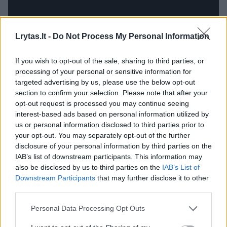
Lrytas.lt -
Do Not Process My Personal Information
If you wish to opt-out of the sale, sharing to third parties, or
processing of your personal or sensitive information for
targeted advertising by us, please use the below opt-out
section to confirm your selection. Please note that after your
opt-out request is processed you may continue seeing
interest-based ads based on personal information utilized by
us or personal information disclosed to third parties prior to
your opt-out. You may separately opt-out of the further
disclosure of your personal information by third parties on the
IAB’s list of downstream participants. This information may
also be disclosed by us to third parties on the
IAB’s List of
Downstream Participants
that may further disclose it to other
„Gyvenam tokiu metu, kai galim drąsiai
third parties.
pasidžiaugti, kad dvarai šiandien yra tapę
Personal Data Processing Opt Outs
vertybe“, – sako istorikas, Vilniaus
universiteto Istorijos fakulteto docentas dr.