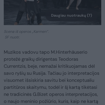
Daugiau nuotraukų (7)
Scena iš operos „Karmen“.
SF nuotr.
Muzikos vadovu tapo M.Hinterhäuserio
protežė graikų dirigentas Teodoras
Currentzis, beje, nemažai kritikuojamas dėl
savo ryšių su Rusija. Tačiau jo interpretacijos
visuomet išsiskiria savitu bei konceptualiu
partitūros skaitymu, todėl ir šį kartą tikėtasi
ne tradicinės G.Bizet operos interpretacijos,
o naujo meninio požiūrio, kuris, kaip ne kartą