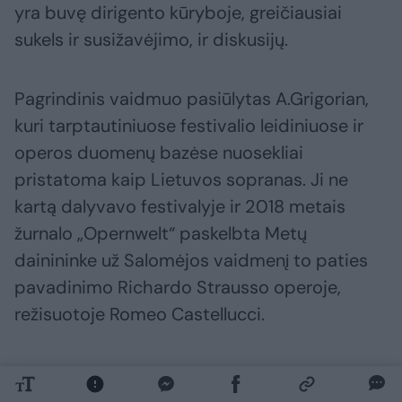
yra buvę dirigento kūryboje, greičiausiai
sukels ir susižavėjimo, ir diskusijų.
Pagrindinis vaidmuo pasiūlytas A.Grigorian,
kuri tarptautiniuose festivalio leidiniuose ir
operos duomenų bazėse nuosekliai
pristatoma kaip Lietuvos sopranas. Ji ne
kartą dalyvavo festivalyje ir 2018 metais
žurnalo „Opernwelt“ paskelbta Metų
dainininke už Salomėjos vaidmenį to paties
pavadinimo Richardo Strausso operoje,
režisuotoje Romeo Castellucci.
Kitus pagrindinius vaidmenis atlieka taip pat
įspūdingas ansamblis – Jonathanas