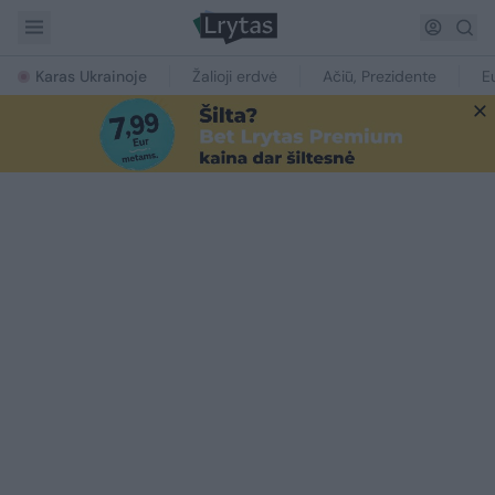
Karas Ukrainoje
Žalioji erdvė
Ačiū, Prezidente
E