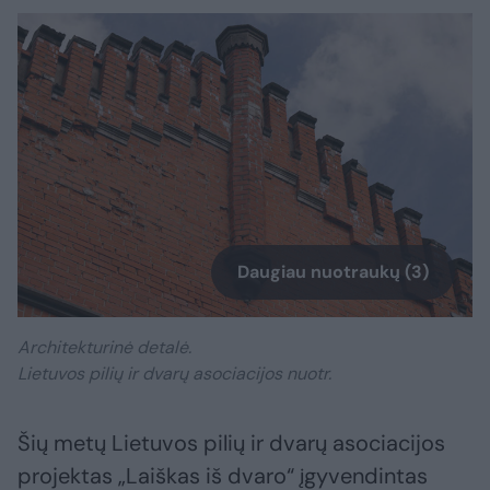
Daugiau nuotraukų (3)
Architekturinė detalė.
Lietuvos pilių ir dvarų asociacijos nuotr.
Šių metų Lietuvos pilių ir dvarų asociacijos
projektas „Laiškas iš dvaro“ įgyvendintas