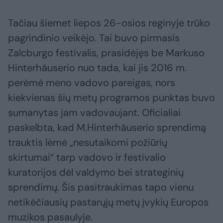
Tačiau šiemet liepos 26-osios reginyje trūko
pagrindinio veikėjo. Tai buvo pirmasis
Zalcburgo festivalis, prasidėjęs be Markuso
Hinterhäuserio nuo tada, kai jis 2016 m.
perėmė meno vadovo pareigas, nors
kiekvienas šių metų programos punktas buvo
sumanytas jam vadovaujant. Oficialiai
paskelbta, kad M.Hinterhäuserio sprendimą
trauktis lėmė „nesutaikomi požiūrių
skirtumai“ tarp vadovo ir festivalio
kuratorijos dėl valdymo bei strateginių
sprendimų. Šis pasitraukimas tapo vienu
netikėčiausių pastarųjų metų įvykių Europos
muzikos pasaulyje.