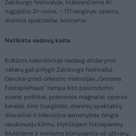
Zalcburgo festivalyje, truksiančiame iki
rugpjūčio 31-osios, – 171 renginys: operos,
dramos spektakliai, koncertai.
Netikėta vadovų kaita
Kultūros kalendoriuje nedaug atidarymo
vakarų gali prilygti Zalcburgo festivaliui.
Gerokai prieš orkestro melodijas „Grosses
Festspielhaus“ tampa kito pasirodymo
scena: politikai, pramonės magnatai, operos
karaliai, kino žvaigždės, dieninių spektaklių
dievaičiai ir televizijos asmenybės žengia
raudonuoju kilimu, blykčiojant fotoaparatų
blykstėms ir minioms būriuojantis už užtvarų.