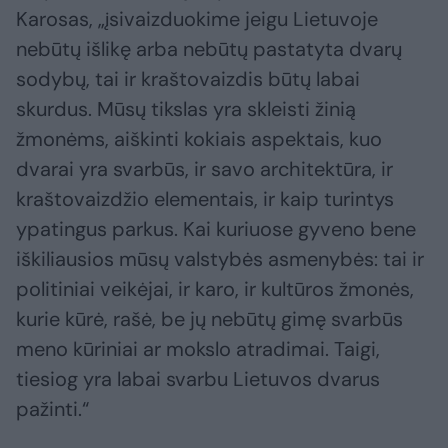
Karosas, „įsivaizduokime jeigu Lietuvoje
nebūtų išlikę arba nebūtų pastatyta dvarų
sodybų, tai ir kraštovaizdis būtų labai
skurdus. Mūsų tikslas yra skleisti žinią
žmonėms, aiškinti kokiais aspektais, kuo
dvarai yra svarbūs, ir savo architektūra, ir
kraštovaizdžio elementais, ir kaip turintys
ypatingus parkus. Kai kuriuose gyveno bene
iškiliausios mūsų valstybės asmenybės: tai ir
politiniai veikėjai, ir karo, ir kultūros žmonės,
kurie kūrė, rašė, be jų nebūtų gimę svarbūs
meno kūriniai ar mokslo atradimai. Taigi,
tiesiog yra labai svarbu Lietuvos dvarus
pažinti.“