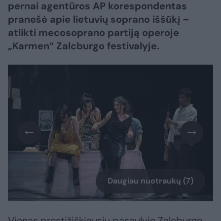
pernai agentūros AP korespondentas
pranešė apie lietuvių soprano iššūkį –
atlikti mecosoprano partiją operoje
„Karmen“ Zalcburgo festivalyje.
Daugiau nuotraukų (7)
Vienas prestižiškiausių pasaulyje Zalcburgo