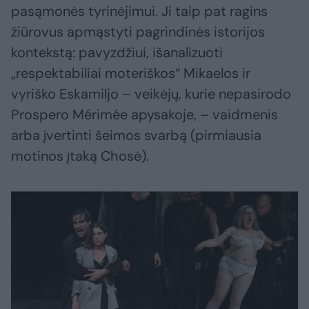
pasąmonės tyrinėjimui. Ji taip pat ragins
žiūrovus apmąstyti pagrindinės istorijos
kontekstą: pavyzdžiui, išanalizuoti
„respektabiliai moteriškos“ Mikaelos ir
vyriško Eskamiljo – veikėjų, kurie nepasirodo
Prospero Mérimée apysakoje, – vaidmenis
arba įvertinti šeimos svarbą (pirmiausia
motinos įtaką Chosė).