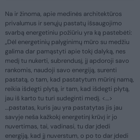
Na ir žinoma, apie medinės architektūros
privalumus ir senųjų pastatų išsaugojimo
svarbą energetiniu požiūriu yra ką pastebėti:
„Dėl energetinių palyginimų mūro su medžiu
galima dar pamąstyti apie tokį dalyką, nes
medį tu nukerti, subrendusį, jį apdoroji savo
rankomis, naudoji savo energiją, surenti
pastatą, o tam, kad pastatytum mūrinį namą,
reikia išdegti plytą, ir tam, kad išdegti plytą,
jau iš karto tu turi sudeginti medį. <...>
...pastatas, kuris jau yra pastatytas jis jau
savyje neša kažkokį energetinį krūvį ir jo
nuvertimas, tai, vadinasi, tu dar įdedi
energiją, kad jį nuverstum, o po to dar įdedi