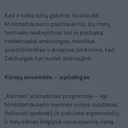
Kad ir kokia būtų galutinė išvada dėl
M.Hinterhäuserio pasitraukimo, šių metų
festivalis neabejotinai turi jo pėdsaką:
intelektualiai ambicingas, meniškai
avantiūristiškas ir įkvėptas įsitikinimo, kad
Zalcburgas turi nuolat atsinaujinti.
Kūrėjų ansamblis – įspūdingas
„Karmen“ atsiradimas programoje – irgi
M.Hinterhäuserio meninės vizijos rezultatas.
Režisuoti spektaklį jis pakvietė argentiniečių
ir italų kilmės Belgijoje reziduojančią vieną