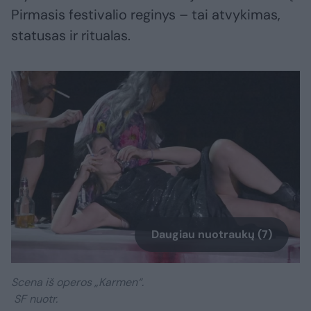
Pirmasis festivalio reginys – tai atvykimas,
statusas ir ritualas.
Daugiau nuotraukų (7)
Scena iš operos „Karmen“.
SF nuotr.