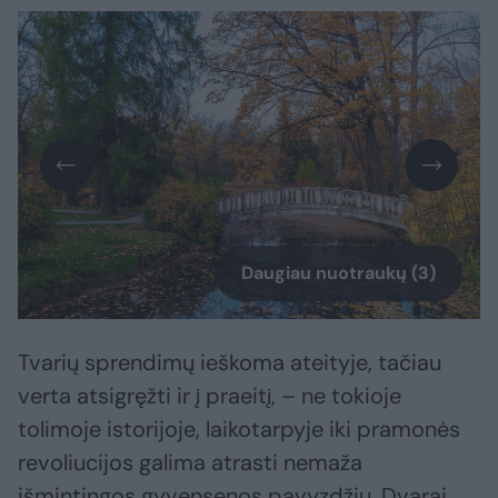
Daugiau nuotraukų (3)
Tvarių sprendimų ieškoma ateityje, tačiau
verta atsigręžti ir į praeitį, – ne tokioje
tolimoje istorijoje, laikotarpyje iki pramonės
revoliucijos galima atrasti nemaža
išmintingos gyvensenos pavyzdžių. Dvarai