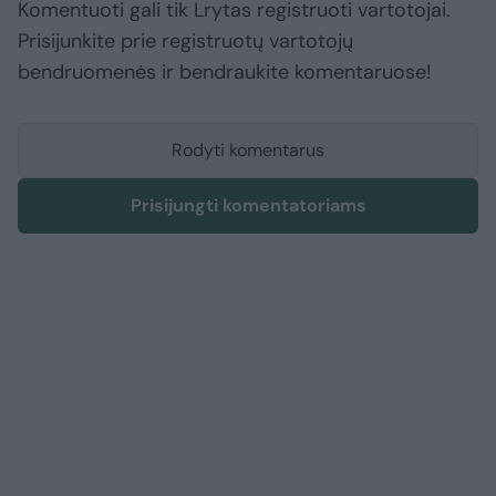
Komentuoti gali tik Lrytas registruoti vartotojai.
Prisijunkite prie registruotų vartotojų
bendruomenės ir bendraukite komentaruose!
Rodyti komentarus
Prisijungti komentatoriams