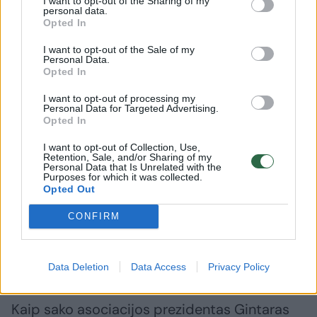
I want to opt-out of the Sharing of my
personal data.
Salvijus Kulevičius.
Opted In
I want to opt-out of the Sale of my
Personal Data.
Dvarai – kultūros paveldas, kuriuo galime
Opted In
didžiuotis
I want to opt-out of processing my
Personal Data for Targeted Advertising.
Opted In
Lietuvos pilių ir dvarų asociacija vis siunčia
I want to opt-out of Collection, Use,
žinutę – pažinkime, atraskime Lietuvos dvarų
Retention, Sale, and/or Sharing of my
Personal Data that Is Unrelated with the
paveldą, kas pirmąkart, kas dar ir darkart,
Purposes for which it was collected.
Opted Out
nes jis išties kiekvieną kartą įkvepia, jis pilnas
CONFIRM
staigmenų su atida pažvelgus, ir daug ko
galime išmokti būdami atviri praeities
išminčiai.
Data Deletion
Data Access
Privacy Policy
Kaip sako asociacijos prezidentas Gintaras