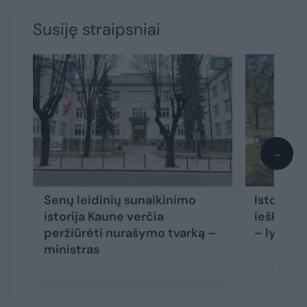
Susiję straipsniai
→
Senų leidinių sunaikinimo
Istoriko
istorija Kaune verčia
ieškant 
peržiūrėti nurašymo tvarką –
– lyg de
ministras