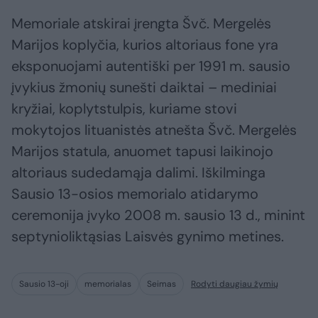
Memoriale atskirai įrengta Švč. Mergelės
Marijos koplyčia, kurios altoriaus fone yra
eksponuojami autentiški per 1991 m. sausio
įvykius žmonių sunešti daiktai – mediniai
kryžiai, koplytstulpis, kuriame stovi
mokytojos lituanistės atnešta Švč. Mergelės
Marijos statula, anuomet tapusi laikinojo
altoriaus sudedamąja dalimi. Iškilminga
Sausio 13-osios memorialo atidarymo
ceremonija įvyko 2008 m. sausio 13 d., minint
septynioliktąsias Laisvės gynimo metines.
Sausio 13-oji
memorialas
Seimas
Rodyti daugiau žymių