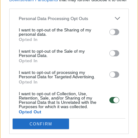
third parties.
Personal Data Processing Opt Outs
I want to opt-out of the Sharing of my
personal data.
Opted In
I want to opt-out of the Sale of my
Personal Data.
Kultūra
Meno pulsas
Opted In
„iPhone“ užfiksuota Ričardo
I want to opt-out of processing my
Personal Data for Targeted Advertising.
Jarmalavičiaus nuotrauka –
Opted In
pasaulio TOP 25
(3)
I want to opt-out of Collection, Use,
Retention, Sale, and/or Sharing of my
Personal Data that Is Unrelated with the
2026 m. rugpjūčio 4 d. 11:48
Purposes for which it was collected.
Opted Out
CONFIRM
Lrytas.lt