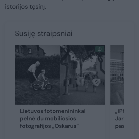
istorijos tęsinį.
Susiję straipsniai
Lietuvos fotomenininkai
„iPhone“
pelnė du mobiliosios
Jarmalav
fotografijos „Oskarus“
pasaulio