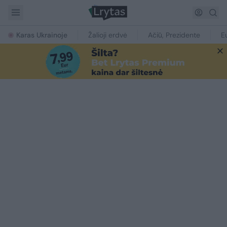
Karas Ukrainoje
Žalioji erdvė
Ačiū, Prezidente
E