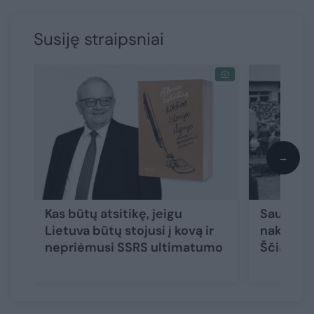
Susiję straipsniai
→
Kas būtų atsitikę, jeigu
Sausio 13
Lietuva būtų stojusi į kovą ir
nakties 
nepriėmusi SSRS ultimatumo
Ščiavins