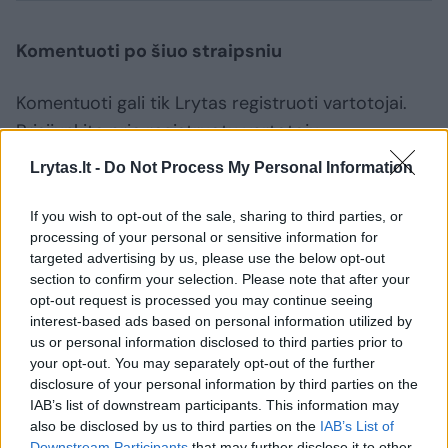
Komentuoti po šiuo straipsniu
Komentuoti gali tik Lrytas registruoti vartotojai.
Prisijunkite prie registruotų vartotojų
bendruomenės ir bendraukite komentaruose!
Lrytas.lt -
Do Not Process My Personal Information
If you wish to opt-out of the sale, sharing to third parties, or
Rodyti komentarus
processing of your personal or sensitive information for
targeted advertising by us, please use the below opt-out
Prisijungti komentatoriams
section to confirm your selection. Please note that after your
opt-out request is processed you may continue seeing
interest-based ads based on personal information utilized by
us or personal information disclosed to third parties prior to
your opt-out. You may separately opt-out of the further
disclosure of your personal information by third parties on the
IAB’s list of downstream participants. This information may
also be disclosed by us to third parties on the
IAB’s List of
Downstream Participants
that may further disclose it to other