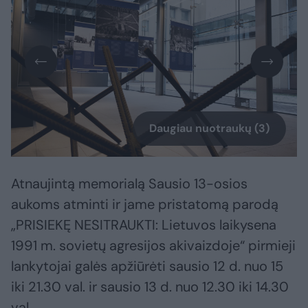
Daugiau nuotraukų (3)
Atnaujintą memorialą Sausio 13-osios
aukoms atminti ir jame pristatomą parodą
„PRISIEKĘ NESITRAUKTI: Lietuvos laikysena
1991 m. sovietų agresijos akivaizdoje“ pirmieji
lankytojai galės apžiūrėti sausio 12 d. nuo 15
iki 21.30 val. ir sausio 13 d. nuo 12.30 iki 14.30
val.