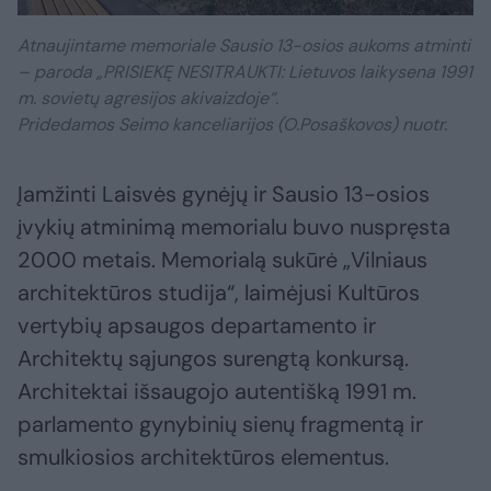
Atnaujintame memoriale Sausio 13-osios aukoms atminti
– paroda „PRISIEKĘ NESITRAUKTI: Lietuvos laikysena 1991
m. sovietų agresijos akivaizdoje“.
Pridedamos Seimo kanceliarijos (O.Posaškovos) nuotr.
Įamžinti Laisvės gynėjų ir Sausio 13-osios
įvykių atminimą memorialu buvo nuspręsta
2000 metais. Memorialą sukūrė „Vilniaus
architektūros studija“, laimėjusi Kultūros
vertybių apsaugos departamento ir
Architektų sąjungos surengtą konkursą.
Architektai išsaugojo autentišką 1991 m.
parlamento gynybinių sienų fragmentą ir
smulkiosios architektūros elementus.