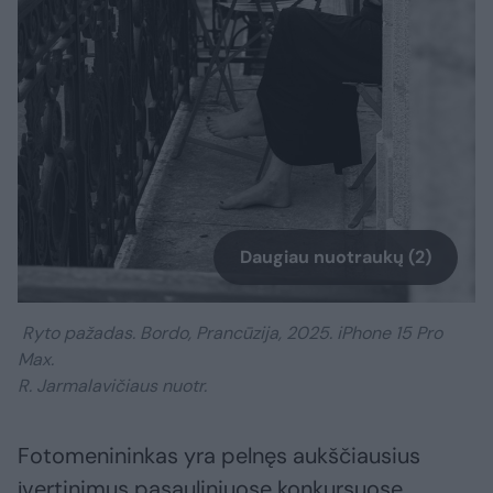
Daugiau nuotraukų (2)
Ryto pažadas. Bordo, Prancūzija, 2025. iPhone 15 Pro
Max.
R. Jarmalavičiaus nuotr.
Fotomenininkas yra pelnęs aukščiausius
įvertinimus pasauliniuose konkursuose