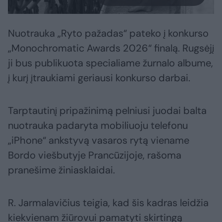
Nuotrauka „Ryto pažadas“ pateko į konkurso
„Monochromatic Awards 2026“ finalą. Rugsėjį
ji bus publikuota specialiame žurnalo albume,
į kurį įtraukiami geriausi konkurso darbai.
Tarptautinį pripažinimą pelniusi juodai balta
nuotrauka padaryta mobiliuoju telefonu
„iPhone“ ankstyvą vasaros rytą viename
Bordo viešbutyje Prancūzijoje, rašoma
pranešime žiniasklaidai.
R. Jarmalavičius teigia, kad šis kadras leidžia
kiekvienam žiūrovui pamatyti skirtingą