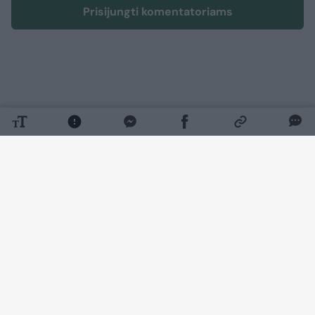
Prisijungti komentatoriams
Kultūra
Scena
Mirė ansamblio „Armonika“
vadovas Stasys Liupkevičius
(1)