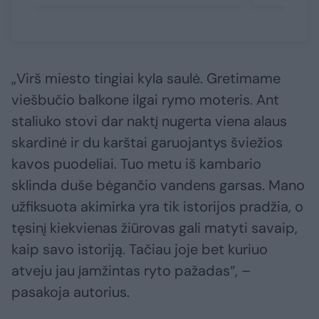
„Virš miesto tingiai kyla saulė. Gretimame
viešbučio balkone ilgai rymo moteris. Ant
staliuko stovi dar naktį nugerta viena alaus
skardinė ir du karštai garuojantys šviežios
kavos puodeliai. Tuo metu iš kambario
sklinda duše bėgančio vandens garsas. Mano
užfiksuota akimirka yra tik istorijos pradžia, o
tęsinį kiekvienas žiūrovas gali matyti savaip,
kaip savo istoriją. Tačiau joje bet kuriuo
atveju jau įamžintas ryto pažadas“, –
pasakoja autorius.