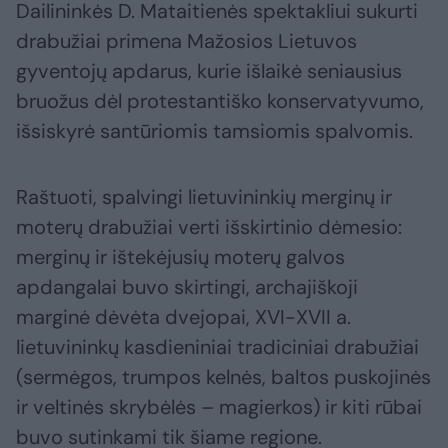
Dailininkės D. Mataitienės spektakliui sukurti
drabužiai primena Mažosios Lietuvos
gyventojų apdarus, kurie išlaikė seniausius
bruožus dėl protestantiško konservatyvumo,
išsiskyrė santūriomis tamsiomis spalvomis.
Raštuoti, spalvingi lietuvininkių merginų ir
moterų drabužiai verti išskirtinio dėmesio:
merginų ir ištekėjusių moterų galvos
apdangalai buvo skirtingi, archajiškoji
marginė dėvėta dvejopai, XVI-XVII a.
lietuvininkų kasdieniniai tradiciniai drabužiai
(sermėgos, trumpos kelnės, baltos puskojinės
ir veltinės skrybėlės – magierkos) ir kiti rūbai
buvo sutinkami tik šiame regione.