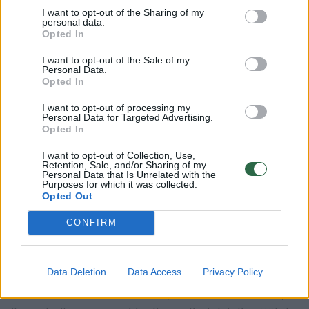
I want to opt-out of the Sharing of my
1735 m. išleido Bibliją.
personal data.
Opted In
1706 m. kunigas Jonas Šulcas parengė
I want to opt-out of the Sale of my
Personal Data.
pirmąją pasaulietinio turinio lietuvišką
Opted In
grožinės literatūros knygą „Ezopo
I want to opt-out of processing my
Personal Data for Targeted Advertising.
pasakėčios“, o Kristijono Donelaičio poema
Opted In
„Metai“, parašyta apie 1765–1775 metus, yra
I want to opt-out of Collection, Use,
žinomiausias lietuvių grožinės literatūros
Retention, Sale, and/or Sharing of my
Personal Data that Is Unrelated with the
kūrinys, lyg didžiulis kalnas iškylantis tarp
Purposes for which it was collected.
Opted Out
lietuviškų katekizmų, giesmynų ir pamokslų.
CONFIRM
XIX a. Karaliaučiuje ir ypač Tilžėje buvo
spausdinamos lietuviškos knygos lotyniškais
Data Deletion
Data Access
Privacy Policy
rašmenimis – katekizmai, nedideli traktatai,