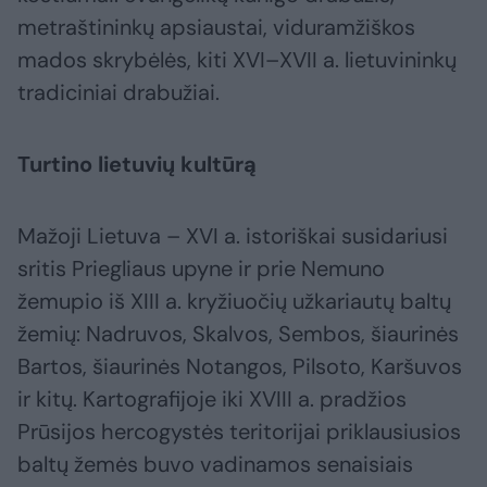
metraštininkų apsiaustai, viduramžiškos
mados skrybėlės, kiti XVI–XVII a. lietuvininkų
tradiciniai drabužiai.
Turtino lietuvių kultūrą
Mažoji Lietuva – XVI a. istoriškai susidariusi
sritis Priegliaus upyne ir prie Nemuno
žemupio iš XIII a. kryžiuočių užkariautų baltų
žemių: Nadruvos, Skalvos, Sembos, šiaurinės
Bartos, šiaurinės Notangos, Pilsoto, Karšuvos
ir kitų. Kartografijoje iki XVIII a. pradžios
Prūsijos hercogystės teritorijai priklausiusios
baltų žemės buvo vadinamos senaisiais