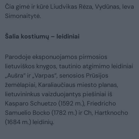
Čia gimė ir kūrė Liudvikas Rėza, Vydūnas, Ieva
Simonaitytė.
Šalia kostiumų – leidiniai
Parodoje eksponuojamos pirmosios
lietuviškos knygos, tautinio atgimimo leidiniai
„Aušra“ ir „Varpas“, senosios Prūsijos
žemėlapiai, Karaliaučiaus miesto planas,
lietuvininkus vaizduojantys piešiniai iš
Kasparo Schuetzo (1592 m.), Friedricho
Samuelio Bocko (1782 m.) ir Ch, Hartknocho
(1684 m.) leidinių.