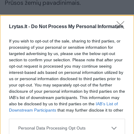
Prūsos žemių pavadinimais.
Smaugiami germanizacijos, tų vietovių
Lrytas.lt -
Do Not Process My Personal Information
gyventojai linko į savo kraujo brolius lietuvius.
Taip iš visų čia gyvenusių baltų maždaug XVI
If you wish to opt-out of the sale, sharing to third parties, or
processing of your personal or sensitive information for
a. susidarė Mažosios Lietuvos etninė grupė –
targeted advertising by us, please use the below opt-out
lietuvininkai.
section to confirm your selection. Please note that after your
opt-out request is processed you may continue seeing
interest-based ads based on personal information utilized by
Parodoje pabrėžiamas buvusioje prūsų
us or personal information disclosed to third parties prior to
your opt-out. You may separately opt-out of the further
teritorijoje gyvenusių žmonių išskirtinis
disclosure of your personal information by third parties on the
indėlis į lietuvių kultūrą ir raštiją. Būtent čia
IAB’s list of downstream participants. This information may
1547 m. pasirodė pirmoji lietuviška knyga, o
also be disclosed by us to third parties on the
IAB’s List of
Downstream Participants
that may further disclose it to other
1653 m. – pirmoji lietuviškoji gramatika,
third parties.
Jonas Bretkūnas 1579–1590 m. pirmą kartą į
Personal Data Processing Opt Outs
lietuvių kalbą išvertė, o autorių kolektyvas