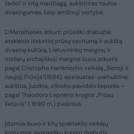
žadei“ ir kitą medžiagą, aukštintas tautos
dvasingumas, kaip amžinoji vertybė.
D.Mataitienės atkurti prūsiški drabužiai
atskleidė išskirtinį prūsų savitumą ir aukštą
dvasinę kultūrą. Lietuvininkų merginų ir
moterų archajiškoji marginė buvo atkurta
pagal Cristopho Hartknocho veikalą „Senoji ir
naujoji Prūsija“(1684), apsiaustas–pamuštinė,
aukštos, juodos, cilindro pavidalo kepurės –
pagal Theodoro Lepnerio knygos „Prūsų
lietuvis“ ( 1690 m.) piešinius.
Įdomūs buvo ir kitų spektaklio veikėjų
kostiumai: evangelikų kunigo drabužis,