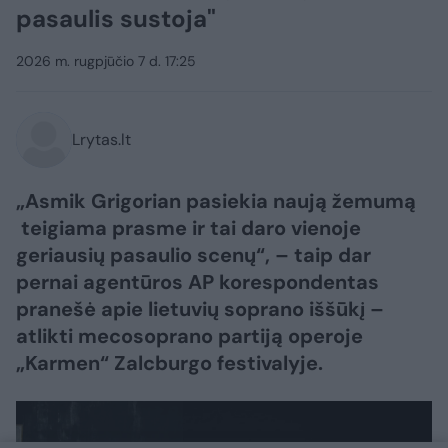
pasaulis sustoja"
2026 m. rugpjūčio 7 d. 17:25
Lrytas.lt
„Asmik Grigorian pasiekia naują žemumą
teigiama prasme ir tai daro vienoje
geriausių pasaulio scenų“, – taip dar
pernai agentūros AP korespondentas
pranešė apie lietuvių soprano iššūkį –
atlikti mecosoprano partiją operoje
„Karmen“ Zalcburgo festivalyje.