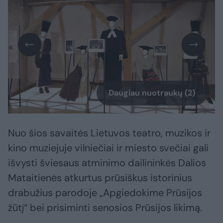
Daugiau nuotraukų (2)
Nuo šios savaitės Lietuvos teatro, muzikos ir
kino muziejuje vilniečiai ir miesto svečiai gali
išvysti šviesaus atminimo dailininkės Dalios
Mataitienės atkurtus prūsiškus istorinius
drabužius parodoje „Apgiedokime Prūsijos
žūtį“ bei prisiminti senosios Prūsijos likimą.