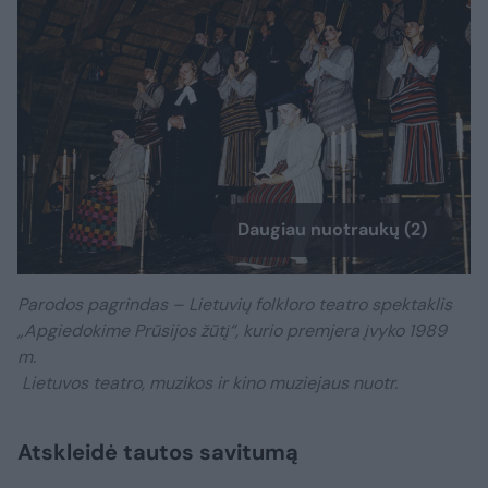
Daugiau nuotraukų (2)
Parodos pagrindas – Lietuvių folkloro teatro spektaklis
„Apgiedokime Prūsijos žūtį“, kurio premjera įvyko 1989
m.
Lietuvos teatro, muzikos ir kino muziejaus nuotr.
Atskleidė tautos savitumą