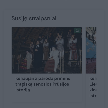
Susiję straipsniai
Keliaujanti paroda primins
Keliauja
tragišką senosios Prūsijos
Lietuvos 
istoriją
kino muz
istorija