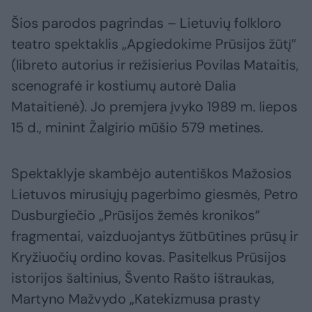
Šios parodos pagrindas – Lietuvių folkloro
teatro spektaklis „Apgiedokime Prūsijos žūtį“
(libreto autorius ir režisierius Povilas Mataitis,
scenografė ir kostiumų autorė Dalia
Mataitienė). Jo premjera įvyko 1989 m. liepos
15 d., minint Žalgirio mūšio 579 metines.
Spektaklyje skambėjo autentiškos Mažosios
Lietuvos mirusiųjų pagerbimo giesmės, Petro
Dusburgiečio „Prūsijos žemės kronikos“
fragmentai, vaizduojantys žūtbūtines prūsų ir
Kryžiuočių ordino kovas. Pasitelkus Prūsijos
istorijos šaltinius, Švento Rašto ištraukas,
Martyno Mažvydo „Katekizmusa prasty