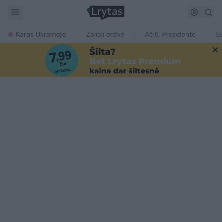
Karas Ukrainoje
Žalioji erdvė
Ačiū, Prezidente
E