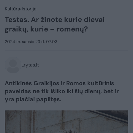
Kultūra
Istorija
Testas. Ar žinote kurie dievai
graikų, kurie – romėnų?
2024 m. sausio 23 d. 07:03
Lrytas.lt
Antikinės Graikijos ir Romos kultūrinis
paveldas ne tik išliko iki šių dienų, bet ir
yra plačiai paplitęs.