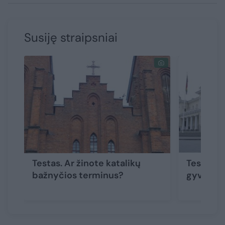
Susiję straipsniai
Testas. Ar žinote katalikų
Testas. A
bažnyčios terminus?
gyvena?