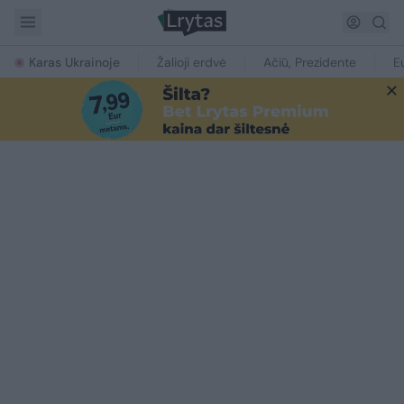
Karas Ukrainoje
Žalioji erdvė
Ačiū, Prezidente
E