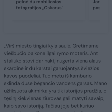
pelnė du mobiliosios
Jarmalav
fotografijos „Oskarus“
pasaulio
„Virš miesto tingiai kyla saulė. Gretimame
viešbučio balkone ilgai rymo moteris. Ant
staliuko stovi dar naktį nugerta viena alaus
skardinė ir du karštai garuojantys šviežios
kavos puodeliai. Tuo metu iš kambario
sklinda duše bėgančio vandens garsas. Mano
užfiksuota akimirka yra tik istorijos pradžia, o
tęsinį kiekvienas žiūrovas gali matyti savaip,
kaip savo istoriją. Tačiau joje bet kuriuo