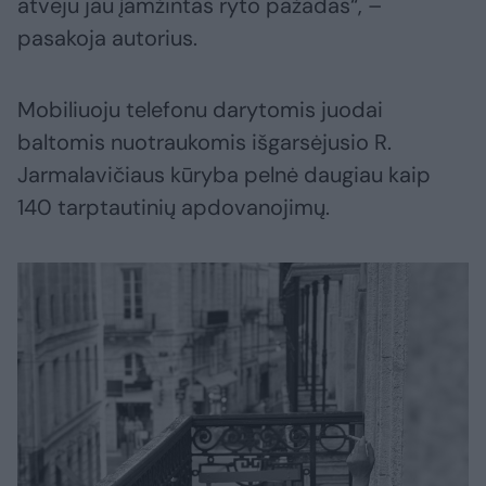
atveju jau įamžintas ryto pažadas“, –
pasakoja autorius.
Mobiliuoju telefonu darytomis juodai
baltomis nuotraukomis išgarsėjusio R.
Jarmalavičiaus kūryba pelnė daugiau kaip
140 tarptautinių apdovanojimų.