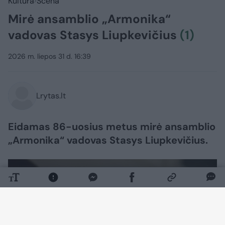
Kultūra
Scena
Mirė ansamblio „Armonika“
vadovas Stasys Liupkevičius
(1)
2026 m. liepos 31 d. 16:39
Lrytas.lt
Eidamas 86-uosius metus mirė ansamblio
„Armonika“ vadovas Stasys Liupkevičius.