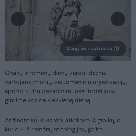
Daugiau nuotraukų (1)
Graikų ir romėnų dievų vardai dažnai
vartojami įmonių, visuomeninių organizacijų,
sporto klubų pavadinimuose, todėl juos
girdime vos ne kiekvieną dieną.
Ar žinote kurie vardai atkeliavo iš graikų, o
kurie – iš romėnų mitologijos, galite