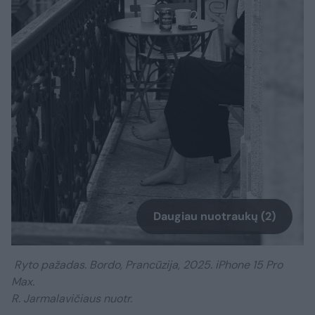
Daugiau nuotraukų (2)
Ryto pažadas. Bordo, Prancūzija, 2025. iPhone 15 Pro
Max.
R. Jarmalavičiaus nuotr.