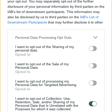
your opt-out. You may separately opt-out of the further
disclosure of your personal information by third parties on the
IAB’s list of downstream participants. This information may
Daugiau nuotraukų (2)
also be disclosed by us to third parties on the
IAB’s List of
Downstream Participants
that may further disclose it to other
third parties.
Nuotrauka „Ryto pažadas“ pateko į konkurso
Personal Data Processing Opt Outs
„Monochromatic Awards 2026“ finalą. Rugsėjį
I want to opt-out of the Sharing of my
ji bus publikuota specialiame žurnalo albume,
personal data.
Opted In
į kurį įtraukiami geriausi konkurso darbai.
I want to opt-out of the Sale of my
Personal Data.
Opted In
Tarptautinį pripažinimą pelniusi juodai balta
nuotrauka padaryta mobiliuoju telefonu
I want to opt-out of processing my
Personal Data for Targeted Advertising.
„iPhone“ ankstyvą vasaros rytą viename
Opted In
Bordo viešbutyje Prancūzijoje, rašoma
I want to opt-out of Collection, Use,
Retention, Sale, and/or Sharing of my
pranešime žiniasklaidai.
Personal Data that Is Unrelated with the
Purposes for which it was collected.