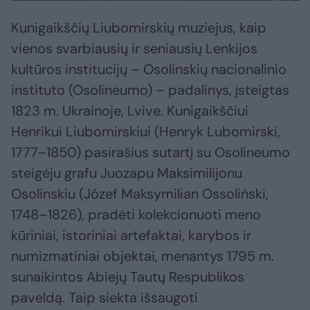
Kunigaikščių Liubomirskių muziejus, kaip
vienos svarbiausių ir seniausių Lenkijos
kultūros institucijų – Osolinskių nacionalinio
instituto (Osolineumo) – padalinys, įsteigtas
1823 m. Ukrainoje, Lvive. Kunigaikščiui
Henrikui Liubomirskiui (Henryk Lubomirski,
1777–1850) pasirašius sutartį su Osolineumo
steigėju grafu Juozapu Maksimilijonu
Osolinskiu (Józef Maksymilian Ossoliński,
1748–1826), pradėti kolekcionuoti meno
kūriniai, istoriniai artefaktai, karybos ir
numizmatiniai objektai, menantys 1795 m.
sunaikintos Abiejų Tautų Respublikos
paveldą. Taip siekta išsaugoti