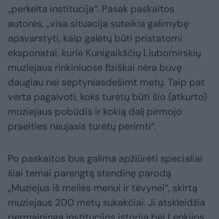
„perkelta institucija“. Pasak paskaitos
autorės, „visa situacija suteikia galimybę
apsvarstyti, kaip galėtų būti pristatomi
eksponatai, kurie Kunigaikščių Liubomirskių
muziejaus rinkiniuose fiziškai nėra buvę
daugiau nei septyniasdešimt metų. Taip pat
verta pagalvoti, koks turėtų būti šio (atkurto)
muziejaus pobūdis ir kokią dalį pirmojo
praeities naujasis turėtų perimti“.
Po paskaitos bus galima apžiūrėti specialiai
šiai temai parengtą stendinę parodą
„Muziejus iš meilės menui ir tėvynei“, skirtą
muziejaus 200 metų sukakčiai. Ji atskleidžia
permainingą institucijos istoriją bei Lenkijos