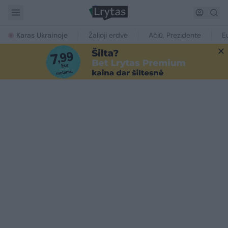
Karas Ukrainoje
Žalioji erdvė
Ačiū, Prezidente
E