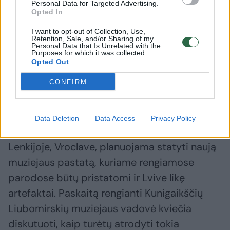
Personal Data for Targeted Advertising.
Opted In
I want to opt-out of Collection, Use,
Retention, Sale, and/or Sharing of my
Personal Data that Is Unrelated with the
Purposes for which it was collected.
Opted Out
Daugiau nuotraukų (4)
CONFIRM
Būsimo Liubomirskių muziejaus Vroclave projektas.
Osolinskių nacionalinio instituto nuotr.
Data Deletion
Data Access
Privacy Policy
Lenkijoje, Vroclave, planuojama statyti naują
muziejaus pastatą, kuriame rengiamose
parodose būtų pristatomi ir Lvive likę
artefaktai. Paskaitą rengianti Kunigaikščių
Liubomirskių muziejaus vadovė kviečia
diskutuoti, kaip turėtų atrodyti tokia