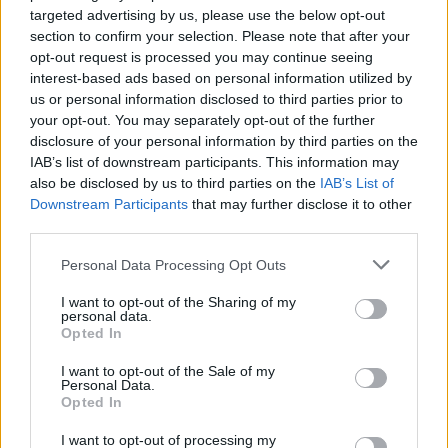
targeted advertising by us, please use the below opt-out
diskutuoja, taip pat ieško sprendimų, kaip
section to confirm your selection. Please note that after your
išsaugotas vertybes pristatyti visuomenei.
opt-out request is processed you may continue seeing
2002 m. priimta iškilminga rezoliucija, kurią
interest-based ads based on personal information utilized by
us or personal information disclosed to third parties prior to
pasirašė Osolineumo direktorius Adolfas
your opt-out. You may separately opt-out of the further
Juzvenka (Adolf Juzwenko) ir muziejaus
disclosure of your personal information by third parties on the
IAB’s list of downstream participants. This information may
steigėjo – kunigaikščio Henriko Liubomirskio
also be disclosed by us to third parties on the
IAB’s List of
– palikuoniai. Pastarieji išreiškė viltį, kad
Downstream Participants
that may further disclose it to other
third parties.
Kunigaikščių Liubomirskių muziejus atgaus
savo buvusią šlovę ir susigrąžins teisėtą vietą
Personal Data Processing Opt Outs
kaip nacionalinės kultūros lobynas.
I want to opt-out of the Sharing of my
personal data.
Opted In
I want to opt-out of the Sale of my
Personal Data.
Opted In
I want to opt-out of processing my