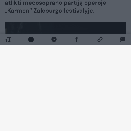
atlikti mecosoprano partiją operoje
„Karmen“ Zalcburgo festivalyje.
Daugiau nuotraukų (7)
Vienas prestižiškiausių pasaulyje Zalcburgo
vasaros muzikos festivalis prasidėjo liepos