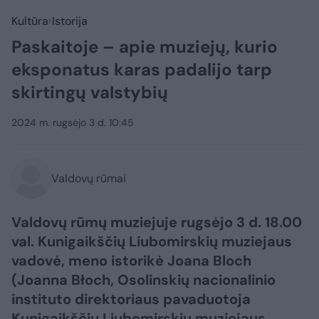
Kultūra
Istorija
Paskaitoje – apie muziejų, kurio
eksponatus karas padalijo tarp
skirtingų valstybių
2024 m. rugsėjo 3 d. 10:45
Valdovų rūmai
Valdovų rūmų muziejuje rugsėjo 3 d. 18.00
val. Kunigaikščių Liubomirskių muziejaus
vadovė, meno istorikė Joana Bloch
(Joanna Błoch, Osolinskių nacionalinio
instituto direktoriaus pavaduotoja
Kunigaikščių Liubomirskių muziejaus