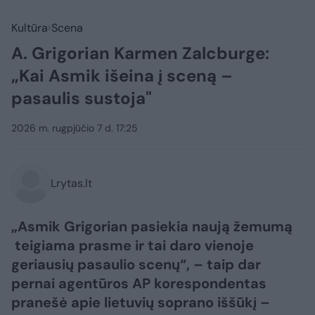
Kultūra
Scena
A. Grigorian Karmen Zalcburge:
„Kai Asmik išeina į sceną –
pasaulis sustoja"
2026 m. rugpjūčio 7 d. 17:25
Lrytas.lt
„Asmik Grigorian pasiekia naują žemumą
teigiama prasme ir tai daro vienoje
geriausių pasaulio scenų“, – taip dar
pernai agentūros AP korespondentas
pranešė apie lietuvių soprano iššūkį –