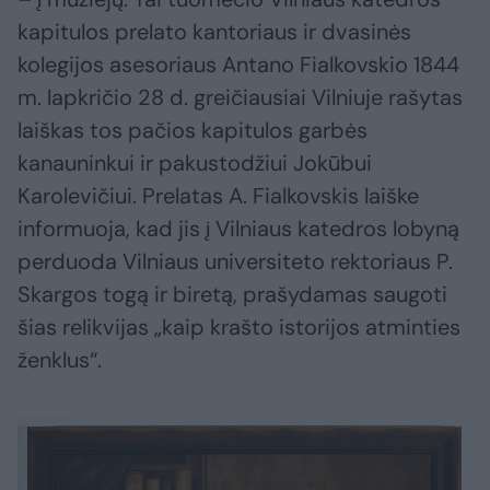
kapitulos prelato kantoriaus ir dvasinės
kolegijos asesoriaus Antano Fialkovskio 1844
m. lapkričio 28 d. greičiausiai Vilniuje rašytas
laiškas tos pačios kapitulos garbės
kanauninkui ir pakustodžiui Jokūbui
Karolevičiui. Prelatas A. Fialkovskis laiške
informuoja, kad jis į Vilniaus katedros lobyną
perduoda Vilniaus universiteto rektoriaus P.
Skargos togą ir biretą, prašydamas saugoti
šias relikvijas „kaip krašto istorijos atminties
ženklus“.