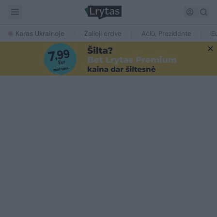
Karas Ukrainoje
Žalioji erdvė
Ačiū, Prezidente
E