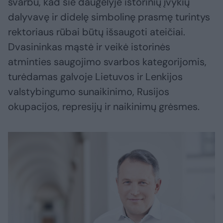
svarbu, kad šie daugelyje istorinių įvykių
dalyvavę ir didelę simbolinę prasmę turintys
rektoriaus rūbai būtų išsaugoti ateičiai.
Dvasininkas mąstė ir veikė istorinės
atminties saugojimo svarbos kategorijomis,
turėdamas galvoje Lietuvos ir Lenkijos
valstybingumo sunaikinimo, Rusijos
okupacijos, represijų ir naikinimų grėsmes.