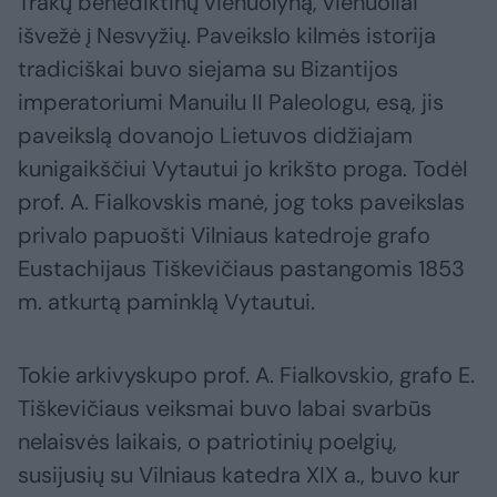
Trakų benediktinų vienuolyną, vienuoliai
išvežė į Nesvyžių. Paveikslo kilmės istorija
tradiciškai buvo siejama su Bizantijos
imperatoriumi Manuilu II Paleologu, esą, jis
paveikslą dovanojo Lietuvos didžiajam
kunigaikščiui Vytautui jo krikšto proga. Todėl
prof. A. Fialkovskis manė, jog toks paveikslas
privalo papuošti Vilniaus katedroje grafo
Eustachijaus Tiškevičiaus pastangomis 1853
m. atkurtą paminklą Vytautui.
Tokie arkivyskupo prof. A. Fialkovskio, grafo E.
Tiškevičiaus veiksmai buvo labai svarbūs
nelaisvės laikais, o patriotinių poelgių,
susijusių su Vilniaus katedra XIX a., buvo kur