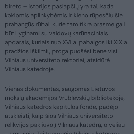
bireto – istorijos paslapčių yra tai, kada,
kokiomis aplinkybėmis ir kieno rūpesčiu šie
prabangūs rūbai, kurie tam tikra prasme gali
būti lyginami su valdovų karūnaciniais
apdarais, kuriais nuo XVI a. pabaigos iki XIX a.
pradžios iškilmių proga puošėsi bene visi
Vilniaus universiteto rektoriai, atsidūrė
Vilniaus katedroje.
Vienas dokumentas, saugomas Lietuvos
mokslų akademijos Vrublevskių bibliotekoje,
Vilniaus katedros kapitulos fonde, padėjo
atskleisti, kaip šios Vilniaus universiteto
relikvijos pakliuvo į Vilniaus katedrą, o vėliau
– į muziejų. Tai tuomečio Vilniaus katedros