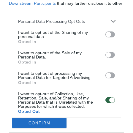
Downstream Participants
that may further disclose it to other
third parties.
Personal Data Processing Opt Outs
I want to opt-out of the Sharing of my
personal data.
Opted In
I want to opt-out of the Sale of my
Personal Data.
Opted In
I want to opt-out of processing my
Daugiau nuotraukų (9)
Personal Data for Targeted Advertising.
Opted In
I want to opt-out of Collection, Use,
Vilniaus universiteto bibliotekos Pranciškaus
Retention, Sale, and/or Sharing of my
Smuglevičiaus salėje rodyta pirmojo Vilniaus
Personal Data that Is Unrelated with the
Purposes for which it was collected.
universiteto rektoriaus Petro Skargos XVI a. antros pusės
Opted Out
iškilminga akademinė apranga XIX–XX a. pirmoje pusėje
buvo saugoma nuo sunaikinimo kartu su kitomis
CONFIRM
istorinėmis vertybėmis Vilniaus katedroje.