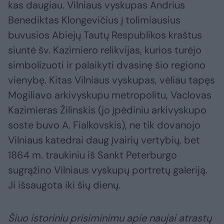
kas daugiau. Vilniaus vyskupas Andrius
Benediktas Klongevičius į tolimiausius
buvusios Abiejų Tautų Respublikos kraštus
siuntė šv. Kazimiero relikvijas, kurios turėjo
simbolizuoti ir palaikyti dvasinę šio regiono
vienybę. Kitas Vilniaus vyskupas, vėliau tapęs
Mogiliavo arkivyskupu metropolitu, Vaclovas
Kazimieras Žilinskis (jo įpėdiniu arkivyskupo
soste buvo A. Fialkovskis), ne tik dovanojo
Vilniaus katedrai daug įvairių vertybių, bet
1864 m. traukiniu iš Sankt Peterburgo
sugrąžino Vilniaus vyskupų portretų galeriją.
Ji išsaugota iki šių dienų.
Šiuo istoriniu prisiminimu apie naujai atrastų