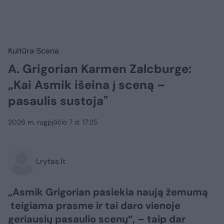
Kultūra
Scena
A. Grigorian Karmen Zalcburge:
„Kai Asmik išeina į sceną –
pasaulis sustoja"
2026 m. rugpjūčio 7 d. 17:25
Lrytas.lt
„Asmik Grigorian pasiekia naują žemumą
teigiama prasme ir tai daro vienoje
geriausių pasaulio scenų“, – taip dar