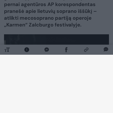
pernai agentūros AP korespondentas
pranešė apie lietuvių soprano iššūkį –
atlikti mecosoprano partiją operoje
„Karmen“ Zalcburgo festivalyje.
Daugiau nuotraukų (7)