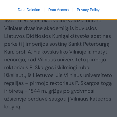
M.Plepio nuotr.
Data Deletion
Data Access
Privacy Policy
1842 m. Rusijos okupacinė valdžia nutarė
Vilniaus dvasinę akademiją iš buvusios
Lietuvos Didžiosios Kunigaikštystės sostinės
perkelti į imperijos sostinę Sankt Peterburgą.
Kan. prof. A. Fialkovskis liko Vilniuje ir, matyt,
nenorėjo, kad Vilniaus universiteto pirmojo
rektoriaus P. Skargos iškilmingi rūbai
iškeliautų iš Lietuvos. Jis Vilniaus universiteto
regalijas – pirmojo rektoriaus P. Skargos togą
ir biretą – 1844 m. grįžęs po gydymosi
užsienyje perdavė saugoti į Vilniaus katedros
lobyną.