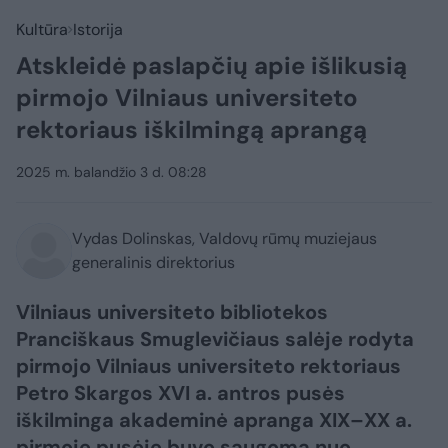
Kultūra
Istorija
Atskleidė paslapčių apie išlikusią
pirmojo Vilniaus universiteto
rektoriaus iškilmingą aprangą
2025 m. balandžio 3 d. 08:28
Vydas Dolinskas, Valdovų rūmų muziejaus
generalinis direktorius
Vilniaus universiteto bibliotekos
Pranciškaus Smuglevičiaus salėje rodyta
pirmojo Vilniaus universiteto rektoriaus
Petro Skargos XVI a. antros pusės
iškilminga akademinė apranga XIX–XX a.
pirmoje pusėje buvo saugoma nuo