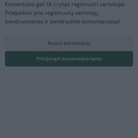
Komentuoti gali tik Lrytas registruoti vartotojai.
Prisijunkite prie registruotų vartotojų
bendruomenės ir bendraukite komentaruose!
Rodyti komentarus
Prisijungti komentatoriams