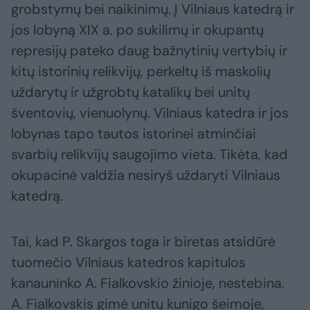
grobstymų bei naikinimų. Į Vilniaus katedrą ir
jos lobyną XIX a. po sukilimų ir okupantų
represijų pateko daug bažnytinių vertybių ir
kitų istorinių relikvijų, perkeltų iš maskolių
uždarytų ir užgrobtų katalikų bei unitų
šventovių, vienuolynų. Vilniaus katedra ir jos
lobynas tapo tautos istorinei atminčiai
svarbių relikvijų saugojimo vieta. Tikėta, kad
okupacinė valdžia nesiryš uždaryti Vilniaus
katedrą.
Tai, kad P. Skargos toga ir biretas atsidūrė
tuomečio Vilniaus katedros kapitulos
kanauninko A. Fialkovskio žinioje, nestebina.
A. Fialkovskis gimė unitų kunigo šeimoje,