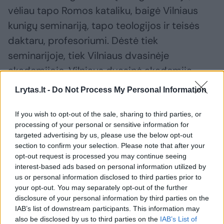
vėliau tapo Romos kataliku, baigė Vilniaus
kunigų seminariją, tapo teologijos ir teisės
daktaru, profesoriumi. Dėstė tiek
seminarijoje, tiek Vilniaus dvasinėje
akademijoje. Vilniaus dvasinė akademija
buvo įkurta 1832 m., kai po sukilimo
Lrytas.lt -
Do Not Process My Personal Information
numalšinimo maskoliai brutaliai uždarė
Vilniaus universitetą. Akademijai, pratęsusiai
If you wish to opt-out of the sale, sharing to third parties, or
processing of your personal or sensitive information for
universiteto tradiciją, atiteko ir buvusio
targeted advertising by us, please use the below opt-out
universiteto regalijos, relikvijos, kitas turtas.
section to confirm your selection. Please note that after your
opt-out request is processed you may continue seeing
Kan. prof. A. Fialkovskis 1839–1842 m. buvo
interest-based ads based on personal information utilized by
Vilniaus dvasinės akademijos antrasis
us or personal information disclosed to third parties prior to
your opt-out. You may separately opt-out of the further
rektorius, kuris, tikėtina, galėjo naudotis arba
disclosure of your personal information by third parties on the
bent jau saugoti P. Skargos togą ir biretą.
IAB’s list of downstream participants. This information may
also be disclosed by us to third parties on the
IAB’s List of