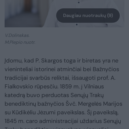
Daugiau nuotraukų (9)
V.Dolinskas.
M.Plepio nuotr.
Įdomu, kad P. Skargos toga ir biretas yra ne
vieninteliai istorinei atminčiai bei Bažnyčios
tradicijai svarbūs reliktai, išsaugoti prof. A.
Fialkovskio rūpesčiu. 1859 m. į Vilniaus
katedrą buvo perduotas Senųjų Trakų
benediktinų bažnyčios Švč. Mergelės Marijos
su Kūdikėliu Jėzumi paveikslas. Šį paveikslą,
1845 m. caro administracijai uždarius Senųjų