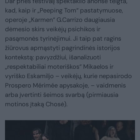
Dar prieš festivalį spektaklio anonse teigta,
kad, kaip ir „Peeping Tom“ pastatymuose,
operoje „Karmen“ G.Carrizo daugiausia
dėmesio skirs veikėjų psichikos ir
pasąmonės tyrinėjimui. Ji taip pat ragins
žiūrovus apmąstyti pagrindinės istorijos
kontekstą: pavyzdžiui, išanalizuoti
„respektabiliai moteriškos“ Mikaelos ir
vyriško Eskamiljo – veikėjų, kurie nepasirodo
Prospero Mérimée apysakoje, – vaidmenis
arba įvertinti šeimos svarbą (pirmiausia
motinos įtaką Chosė).