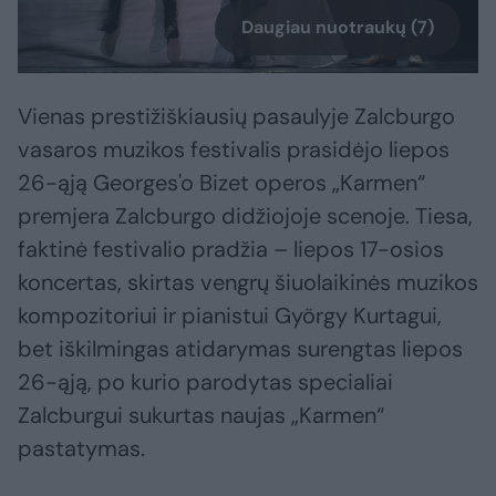
Daugiau nuotraukų (7)
Vienas prestižiškiausių pasaulyje Zalcburgo
vasaros muzikos festivalis prasidėjo liepos
26-ąją Georges'o Bizet operos „Karmen“
premjera Zalcburgo didžiojoje scenoje. Tiesa,
faktinė festivalio pradžia – liepos 17-osios
koncertas, skirtas vengrų šiuolaikinės muzikos
kompozitoriui ir pianistui György Kurtagui,
bet iškilmingas atidarymas surengtas liepos
26-ąją, po kurio parodytas specialiai
Zalcburgui sukurtas naujas „Karmen“
pastatymas.