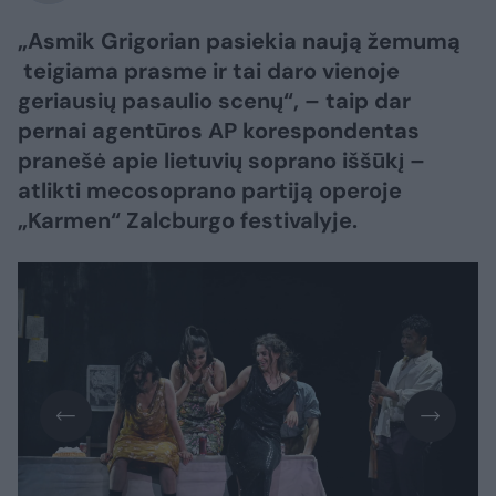
„Asmik Grigorian pasiekia naują žemumą
teigiama prasme ir tai daro vienoje
geriausių pasaulio scenų“, – taip dar
pernai agentūros AP korespondentas
pranešė apie lietuvių soprano iššūkį –
atlikti mecosoprano partiją operoje
„Karmen“ Zalcburgo festivalyje.