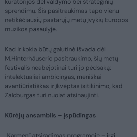
kuratorijos dėl valdymo bei strateginių
sprendimų. Šis pasitraukimas tapo vienu
netikėčiausių pastarųjų metų įvykių Europos
muzikos pasaulyje.
Kad ir kokia būtų galutinė išvada dėl
M.Hinterhäuserio pasitraukimo, šių metų
festivalis neabejotinai turi jo pėdsaką:
intelektualiai ambicingas, meniškai
avantiūristiškas ir įkvėptas įsitikinimo, kad
Zalcburgas turi nuolat atsinaujinti.
Kūrėjų ansamblis – įspūdingas
„Karmen“ atsiradimas programoje – irgi