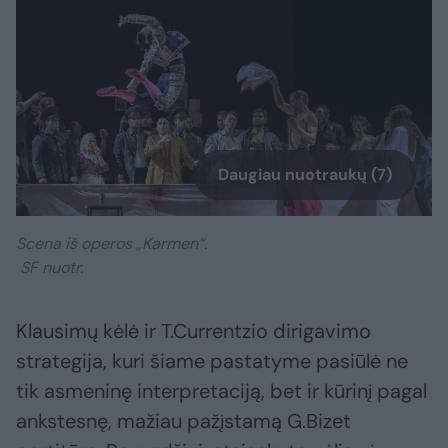
Daugiau nuotraukų (7)
Scena iš operos „Karmen“.
SF nuotr.
Klausimų kėlė ir T.Currentzio dirigavimo
strategija, kuri šiame pastatyme pasiūlė ne
tik asmeninę interpretaciją, bet ir kūrinį pagal
ankstesnę, mažiau pažįstamą G.Bizet