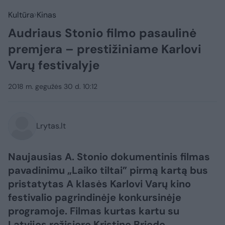
Kultūra
Kinas
Audriaus Stonio filmo pasaulinė
premjera – prestižiniame Karlovi
Varų festivalyje
2018 m. gegužės 30 d. 10:12
Lrytas.lt
Naujausias A. Stonio dokumentinis filmas
pavadinimu „Laiko tiltai” pirmą kartą bus
pristatytas A klasės Karlovi Varų kino
festivalio pagrindinėje konkursinėje
programoje. Filmas kurtas kartu su
Latvijos režisiere Kristine Briede.