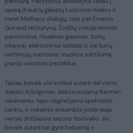
partitūrą. Pavyzdžiui, atsisakyta vėliau į
operą įtrauktų glaustų Ludovico Halévy ir
Henri Meilhaco dialogų, taip pat Ernesto
Guiraud rečitatyvų. Žodžių vietoje atsirdo
pantomima, ritualinės giesmės, šokių
intarpai, elektroniniai koliažai ir, kai kurių
vertintojų nuomone, muzikos subtilumą
prarijo vaizdinis perteklius.
Tačiau beveik visi kritikai sutarė dėl vieno
dalyko: A.Grigorian, debiutuodama Karmen
vaidmeniu, tapo neginčijamu spektaklio
centru, o vokalinis ansamblis įrodė esąs
vertas didžiausio sezono festivalio. Jie
beveik sutartinai gyrė bebaimę ir