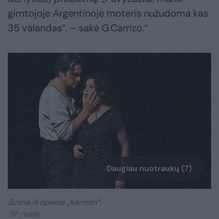
gimtojoje Argentinoje moteris nužudoma kas
35 valandas“, – sakė G.Carrizo.“
Daugiau nuotraukų (7)
Scena iš operos „Karmen“.
SF nuotr.