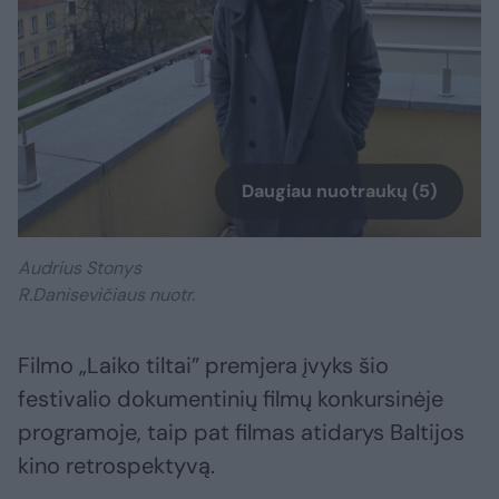
Daugiau nuotraukų (5)
Audrius Stonys
R.Danisevičiaus nuotr.
Filmo „Laiko tiltai” premjera įvyks šio
festivalio dokumentinių filmų konkursinėje
programoje, taip pat filmas atidarys Baltijos
kino retrospektyvą.