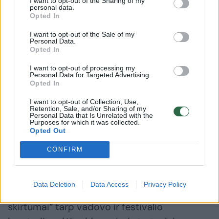
I want to opt-out of the Sharing of my
personal data.
Opted In
Scena iš operos „Karmen“.
I want to opt-out of the Sale of my
Personal Data.
SF nuotr.
Opted In
I want to opt-out of processing my
Tačiau šiemet liepos 26-osios reginyje trūko
Personal Data for Targeted Advertising.
Opted In
pagrindinio veikėjo. Tai buvo pirmasis
I want to opt-out of Collection, Use,
Zalcburgo festivalis, prasidėjęs be Markuso
Retention, Sale, and/or Sharing of my
Personal Data that Is Unrelated with the
Hinterhäuserio nuo tada, kai jis 2016 m.
Purposes for which it was collected.
Opted Out
perėmė meno vadovo pareigas, nors
kiekvienas šių metų programos punktas buvo
CONFIRM
sumanytas jam vadovaujant. Oficialiai
paskelbta, kad M.Hinterhäuserio sprendimą
Data Deletion
Data Access
Privacy Policy
trauktis lėmė „nesutaikomi požiūrių
skirtumai“ tarp vadovo ir festivalio