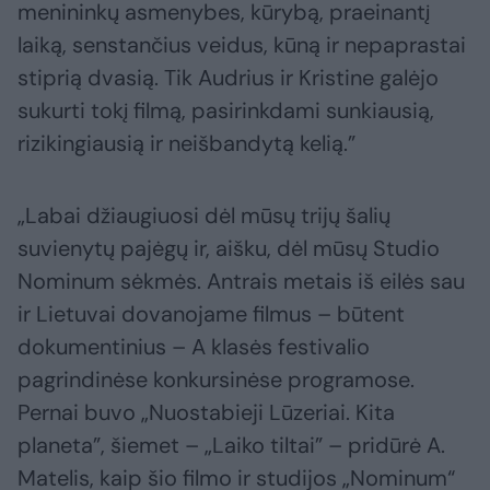
menininkų asmenybes, kūrybą, praeinantį
laiką, senstančius veidus, kūną ir nepaprastai
stiprią dvasią. Tik Audrius ir Kristine galėjo
sukurti tokį filmą, pasirinkdami sunkiausią,
rizikingiausią ir neišbandytą kelią.”
„Labai džiaugiuosi dėl mūsų trijų šalių
suvienytų pajėgų ir, aišku, dėl mūsų Studio
Nominum sėkmės. Antrais metais iš eilės sau
ir Lietuvai dovanojame filmus – būtent
dokumentinius – A klasės festivalio
pagrindinėse konkursinėse programose.
Pernai buvo „Nuostabieji Lūzeriai. Kita
planeta”, šiemet – „Laiko tiltai” – pridūrė A.
Matelis, kaip šio filmo ir studijos „Nominum“