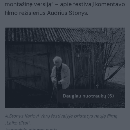
montažinę versiją” – apie festivalį komentavo
filmo režisierius Audrius Stonys.
Daugiau nuotraukų (5)
A.Stonys Karlovi Varų festivalyje pristatys naują filmą
„Laiko tiltai“.
Asmeninio albumo nuotr.