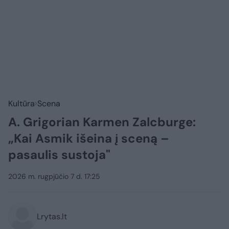
Kultūra
Scena
A. Grigorian Karmen Zalcburge:
„Kai Asmik išeina į sceną –
pasaulis sustoja"
2026 m. rugpjūčio 7 d. 17:25
Lrytas.lt