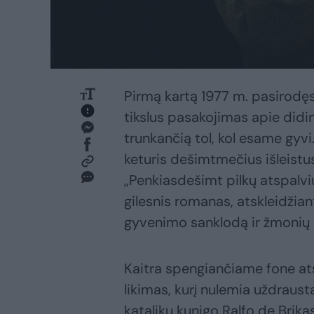
Pirmą kartą 1977 m. pasirodęs
tikslus pasakojimas apie diding
trunkančią tol, kol esame gyvi
keturis dešimtmečius išleist
„Penkiasdešimt pilkų atspalvių
gilesnis romanas, atskleidžiant
gyvenimo sanklodą ir žmonių 
Kaitra spengiančiame fone ats
likimas, kurį nulemia uždrau
katalikų kunigo Ralfo de Brika