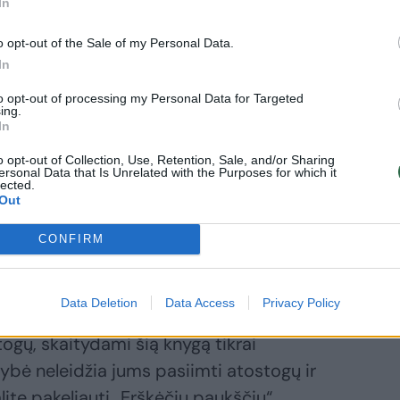
idžiulė spalvinga saga yra iš tų knygų,
In
ir kartu prarandi save, nes ji priverčia
o opt-out of the Sale of my Personal Data.
ir tikrovę.
In
to opt-out of processing my Personal Data for Targeted
ing.
ėl panirti į šį nemarų klasikos kūrinį:
In
o opt-out of Collection, Use, Retention, Sale, and/or Sharing
 žinias apie pasaulio istoriją Muilo
ersonal Data that Is Unrelated with the Purposes for which it
lected.
 įsimylėjėlių istorijos fonu tapo audringa
Out
karų iki ekonomikos krizių ir sausrų – C.
CONFIRM
arbiausius praėjusio amžiaus politinius
itusius per Australijos žemyną.
Data Deletion
Data Access
Privacy Policy
stogų, skaitydami šią knygą tikrai
lybė neleidžia jums pasiimti atostogų ir
galite pakeliauti „Erškėčių paukščių“