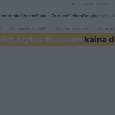
Orai
Lrytas.tv
Horoskopai
iena
Verslas
Sportas
Pasaulis
Žmonės
Sveikata
Daugiau
Lrytas 
e
Europos burės 2026
Gyvenu, ne skrolinu
Darbo ske