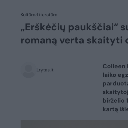
Kultūra
Literatūra
„Erškėčių paukščiai“ su
romaną verta skaityti
Colleen 
Lrytas.lt
laiko eg
parduota
skaityto
birželio
kartą išl