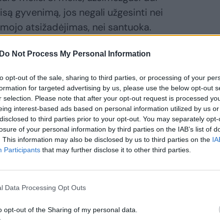
isą gyvenimą, jos negali užgesinti nei
mojo atsižadėjimas, nei santuoka.
inko kelias iš Australijos nuveda jį į
Do Not Process My Personal Information
egė širdimi ir kūnu susijusi su atokiu
ikas, nei atstumas, nei draudimai
to opt-out of the sale, sharing to third parties, or processing of your per
am skirtų žmonių.
formation for targeted advertising by us, please use the below opt-out s
r selection. Please note that after your opt-out request is processed y
eing interest-based ads based on personal information utilized by us or
iena žymiausių visų laikų australių. Už
disclosed to third parties prior to your opt-out. You may separately opt-
losure of your personal information by third parties on the IAB’s list of
suteiktas Australijos nacionalinės vertybės
. This information may also be disclosed by us to third parties on the
IA
ešimties romanų ir detektyvų autorė, pagal
Participants
that may further disclose it to other third parties.
nas kino filmas ir serialas. Tačiau nesunku
ėčių paukščiai“ tapo nemariu kūriniu.
l Data Processing Opt Outs
veikėjai klupdami, apgraibomis ieško
utiniųjų stengiantis pragyventi. Dėl to su
o opt-out of the Sharing of my personal data.