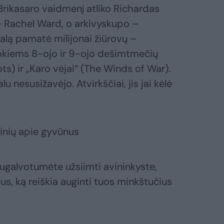
 Brikasaro vaidmenį atliko Richardas
– Rachel Ward, o arkivyskupo –
alą pamatė milijonai žiūrovų –
tokiems 8-ojo ir 9-ojo dešimtmečių
s) ir „Karo vėjai“ (The Winds of War).
u nesusižavėjo. Atvirkščiai, jis jai kėlė
 žinių apie gyvūnus
ugalvotumėte užsiimti avininkyste,
us, ką reiškia auginti tuos minkštučius