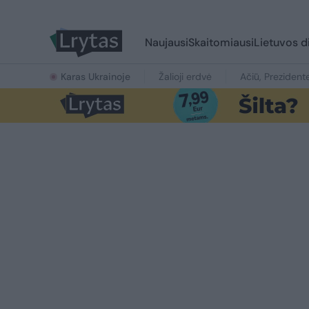
Naujausi
Skaitomiausi
Lietuvos d
Karas Ukrainoje
Žalioji erdvė
Ačiū, Prezident