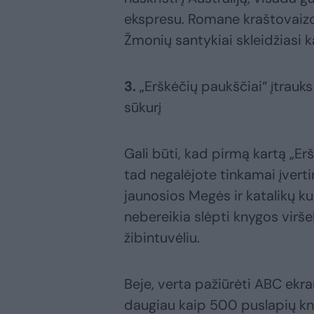
ekspresu. Romane kraštovaizd
Žmonių santykiai skleidžiasi 
3.
„Erškėčių paukščiai“ įtrauk
sūkurį
Gali būti, kad pirmą kartą „Er
tad negalėjote tinkamai įverti
jaunosios Megės ir katalikų k
nebereikia slėpti knygos viršel
žibintuvėliu.
Beje, verta pažiūrėti ABC ekran
daugiau kaip 500 puslapių k