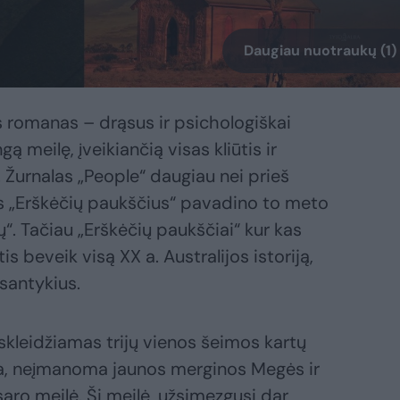
Daugiau nuotraukų (1)
 romanas – drąsus ir psichologiškai
ą meilę, įveikiančią visas kliūtis ir
. Žurnalas „People“ daugiau nei prieš
us „Erškėčių paukščius“ pavadino to meto
“. Tačiau „Erškėčių paukščiai“ kur kas
is beveik visą XX a. Australijos istoriją,
santykius.
kleidžiamas trijų vienos šeimos kartų
sta, neįmanoma jaunos merginos Megės ir
saro meilė. Ši meilė, užsimezgusi dar