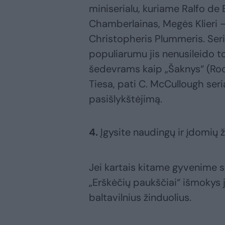
miniserialu, kuriame Ralfo de
Chamberlainas, Megės Klieri 
Christopheris Plummeris. Seri
populiarumu jis nenusileido 
šedevrams kaip „Šaknys“ (Root
Tiesa, pati C. McCullough serial
pasišlykštėjimą.
4.
Įgysite naudingų ir įdomių
Jei kartais kitame gyvenime s
„Erškėčių paukščiai“ išmokys j
baltavilnius žinduolius.