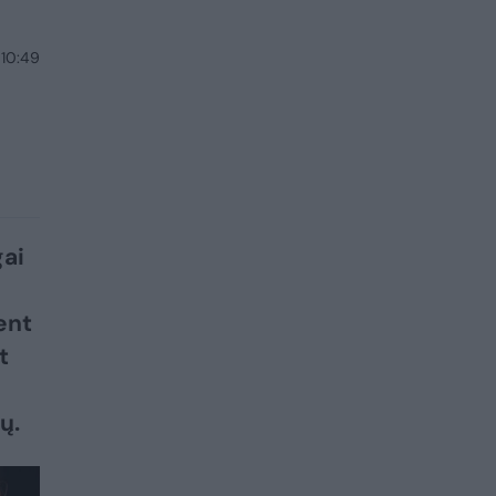
 10:49
ai
ent
t
ų.