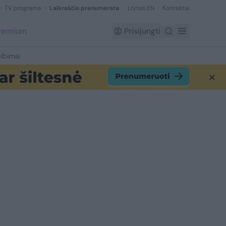
TV programa
Laikraščio prenumerata
Lrytas EN
Kontaktai
Premium
Prisijungti
lbimai