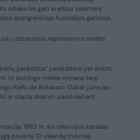
is atlieka be galo svarbus vaidmenį.
kaitra spengiančioje Australijos gamtoje.
s jus į uždraustos, neįmanomos meilės
škėčių paukščius“ perskaitėte per anksti,
nti to aistringo meilės romano tarp
unigo Ralfo de Brikasaro. Dabar jums jau
io ar slapta skaityti pasišviečiant
izaciją. 1983 m. šis televizijos kanalas
nygą pavertė 10 valandų trukmės