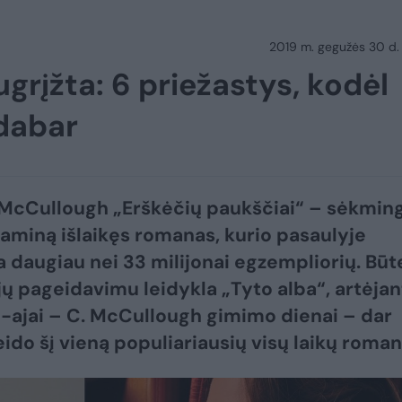
2019 m. gegužės 30 d.
grįžta: 6 priežastys, kodėl
 dabar
McCullough „Erškėčių paukščiai“ – sėkming
zaminą išlaikęs romanas, kurio pasaulyje
 daugiau nei 33 milijonai egzempliorių. Būt
jų pageidavimu leidykla „Tyto alba“, artėjan
 1-ajai – C. McCullough gimimo dienai – dar
eido šį vieną populiariausių visų laikų roman