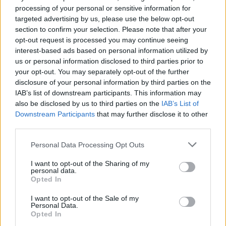
processing of your personal or sensitive information for
kampelį. Labai dažnai vaikystės prisiminimus
targeted advertising by us, please use the below opt-out
susiejame su įvairiomis vietovėmis. Maniškiai
section to confirm your selection. Please note that after your
opt-out request is processed you may continue seeing
nugulė būtent Vitbyje. Nuo banginio ūso iki
interest-based ads based on personal information utilized by
jaukių kavinukių, nuo uoste klykaujančių
us or personal information disclosed to third parties prior to
žuvėdrų iki siauručio takelio, vingiuojančio iki
your opt-out. You may separately opt-out of the further
disclosure of your personal information by third parties on the
pat Sandsendo, – Vitbyje saugiai tebegyvena
IAB’s list of downstream participants. This information may
mano vaikystė. Tad ir šiai vietai norėjau
also be disclosed by us to third parties on the
IAB’s List of
Downstream Participants
that may further disclose it to other
paskirti dalį romano.
third parties.
Personal Data Processing Opt Outs
– Ką labiausiai norėjote pasakyti šia
I want to opt-out of the Sharing of my
knyga?
personal data.
Opted In
– Mes visi esame svarbūs. Nesvarbu, kas mes
I want to opt-out of the Sale of my
Personal Data.
tokie, kiek ilgai ar trumpai gyvename,
Opted In