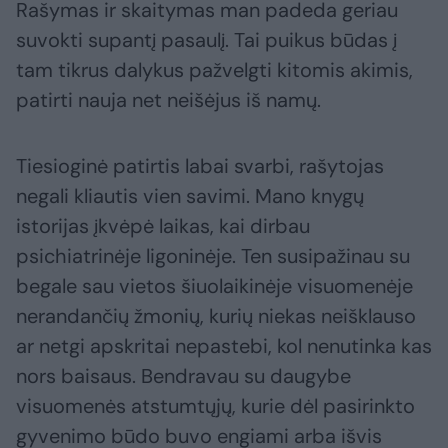
Rašymas ir skaitymas man padeda geriau
suvokti supantį pasaulį. Tai puikus būdas į
tam tikrus dalykus pažvelgti kitomis akimis,
patirti nauja net neišėjus iš namų.
Tiesioginė patirtis labai svarbi, rašytojas
negali kliautis vien savimi. Mano knygų
istorijas įkvėpė laikas, kai dirbau
psichiatrinėje ligoninėje. Ten susipažinau su
begale sau vietos šiuolaikinėje visuomenėje
nerandančių žmonių, kurių niekas neišklauso
ar netgi apskritai nepastebi, kol nenutinka kas
nors baisaus. Bendravau su daugybe
visuomenės atstumtųjų, kurie dėl pasirinkto
gyvenimo būdo buvo engiami arba išvis