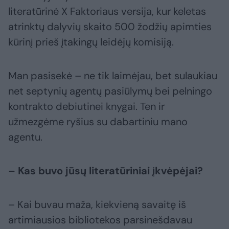
literatūrinė X Faktoriaus versija, kur keletas
atrinktų dalyvių skaito 500 žodžių apimties
kūrinį prieš įtakingų leidėjų komisiją.
Man pasisekė – ne tik laimėjau, bet sulaukiau
net septynių agentų pasiūlymų bei pelningo
kontrakto debiutinei knygai. Ten ir
užmezgėme ryšius su dabartiniu mano
agentu.
– Kas buvo jūsų literatūriniai įkvėpėjai?
– Kai buvau maža, kiekvieną savaitę iš
artimiausios bibliotekos parsinešdavau