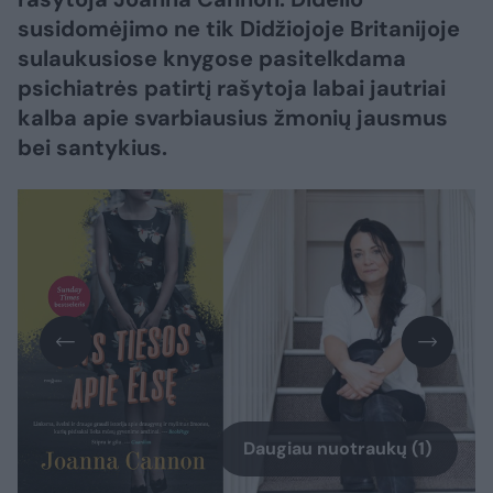
susidomėjimo ne tik Didžiojoje Britanijoje
sulaukusiose knygose pasitelkdama
psichiatrės patirtį rašytoja labai jautriai
kalba apie svarbiausius žmonių jausmus
bei santykius.
Daugiau nuotraukų (1)