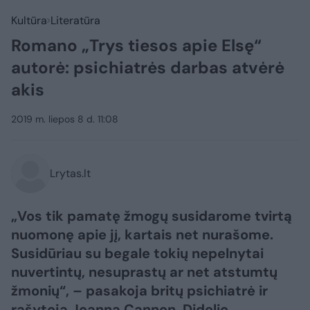
Kultūra
Literatūra
Romano „Trys tiesos apie Elsę“
autorė: psichiatrės darbas atvėrė
akis
2019 m. liepos 8 d. 11:08
Lrytas.lt
„Vos tik pamatę žmogų susidarome tvirtą
nuomonę apie jį, kartais net nurašome.
Susidūriau su begale tokių nepelnytai
nuvertintų, nesuprastų ar net atstumtų
žmonių“, – pasakoja britų psichiatrė ir
rašytoja Joanna Cannon. Didelio