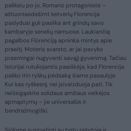
paliksiu po jo. Romano protagonistė –
aštuoniasdešimt ketverių Florencija
paslydusi guli paslika ant grindų savo
kambaryje senelių namuose. Laukiančią
pagalbos Florenciją apninka mintys apie
praeitį. Moteris svarsto, ar jai pavyko
prasmingai nugyventi savąjį gyvenimą. Tačiau
istorijai rutuliojantis paaiškėja, kad Florencija
paliko itin ryškų pėdsaką šiame pasaulyje.
Kur kas ryškesnį, nei įsivaizduoja pati. Tik
neišsigąskite solidaus amžiaus veikėjos
apmąstymų – jie universalūs ir
bendražmogiški.
Siūlome susipažinti su britų rašytoja ir