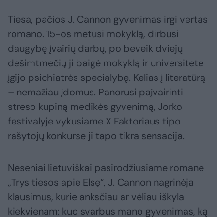
Tiesa, pačios J. Cannon gyvenimas irgi vertas
romano. 15-os metusi mokyklą, dirbusi
daugybę įvairių darbų, po beveik dviejų
dešimtmečių ji baigė mokyklą ir universitete
įgijo psichiatrės specialybę. Kelias į literatūrą
– nemažiau įdomus. Panorusi paįvairinti
streso kupiną medikės gyvenimą, Jorko
festivalyje vykusiame X Faktoriaus tipo
rašytojų konkurse ji tapo tikra sensacija.
Neseniai lietuviškai pasirodžiusiame romane
„Trys tiesos apie Elsę“, J. Cannon nagrinėja
klausimus, kurie anksčiau ar vėliau iškyla
kiekvienam: kuo svarbus mano gyvenimas, ką