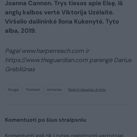
Joanna Cannon. Trys tiesos apie Elsę. Iš
anglų kalbos vertė Viktorija Uzėlaitė.
Viršelio dailininkė Ilona Kukenytė. Tyto
alba, 2019.
Pagal www.harperreach.com ir
https://www.theguardian.com parengė Darius
Grėbliūnas
Knyga
^Instant
romanas
Rodyti daugiau žymių
Komentuoti po šiuo straipsniu
Komentuoti gali tik Lrytas registruoti vartotojai.