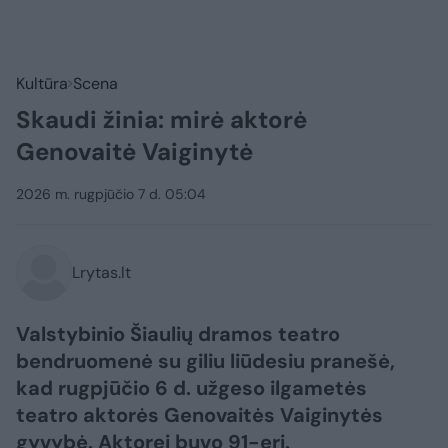
Kultūra
Scena
Skaudi žinia: mirė aktorė
Genovaitė Vaiginytė
2026 m. rugpjūčio 7 d. 05:04
Lrytas.lt
Valstybinio Šiaulių dramos teatro
bendruomenė su giliu liūdesiu pranešė,
kad rugpjūčio 6 d. užgeso ilgametės
teatro aktorės Genovaitės Vaiginytės
gyvybė. Aktorei buvo 91-eri.