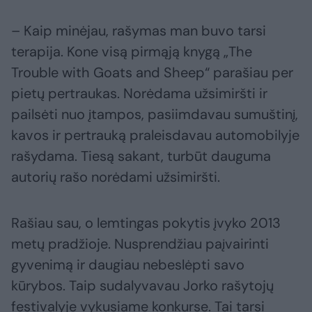
– Kaip minėjau, rašymas man buvo tarsi
terapija. Kone visą pirmąją knygą „The
Trouble with Goats and Sheep“ parašiau per
pietų pertraukas. Norėdama užsimiršti ir
pailsėti nuo įtampos, pasiimdavau sumuštinį,
kavos ir pertrauką praleisdavau automobilyje
rašydama. Tiesą sakant, turbūt dauguma
autorių rašo norėdami užsimiršti.
Rašiau sau, o lemtingas pokytis įvyko 2013
metų pradžioje. Nusprendžiau paįvairinti
gyvenimą ir daugiau nebeslėpti savo
kūrybos. Taip sudalyvavau Jorko rašytojų
festivalyje vykusiame konkurse. Tai tarsi