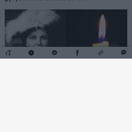
Daugiau nuotraukų (1)
Beveik ketvirtį amžiaus – nuo 1966 iki 1991
metų – jos kūrybinis kelias buvo
neatsiejamas nuo Šiaulių dramos teatro. Čia
subrendo ryškiausi jos vaidmenys, prabėgo