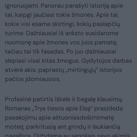
ignoruojami. Panorau parašyti istoriją apie
tai, kaipgi jaučiasi tokie žmonės. Apie tai,
kokie visi esame skirtingi, kokių paslapčių
turime. Dažniausiai iš anksto susidarome
nuomonę apie žmones vos juos pamatę,
tačiau tai tik fasadas. Po juo dažniausiai
slepiasi visai kitas žmogus. Gydytojos darbas
atvėrė akis: paprastų „mirtingųjų“ istorijos
pačios įdomiausios.
Profesinė patirtis iškėlė ir begalę klausimų.
Romanas „Trys tiesos apie Elsę“ prasideda
pasakojimu apie aštuoniasdešimtmetę
moterį, parkritusią ant grindų ir laukiančią
pagalbos. Dirbdama su senoliais savo akimis