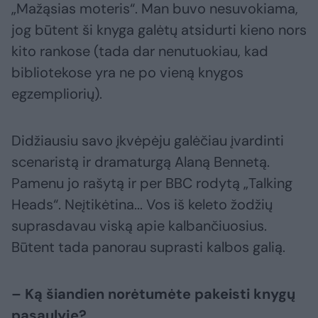
„Mažąsias moteris“. Man buvo nesuvokiama,
jog būtent ši knyga galėtų atsidurti kieno nors
kito rankose (tada dar nenutuokiau, kad
bibliotekose yra ne po vieną knygos
egzempliorių).
Didžiausiu savo įkvėpėju galėčiau įvardinti
scenaristą ir dramaturgą Alaną Bennetą.
Pamenu jo rašytą ir per BBC rodytą „Talking
Heads“. Neįtikėtina... Vos iš keleto žodžių
suprasdavau viską apie kalbančiuosius.
Būtent tada panorau suprasti kalbos galią.
– Ką šiandien norėtumėte pakeisti knygų
pasaulyje?