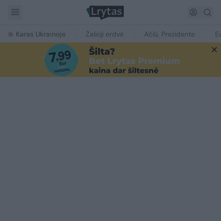
Karas Ukrainoje
Žalioji erdvė
Ačiū, Prezidente
E