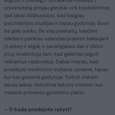
sugrįžti ir pabaigti nutrauktus mokslus. Į
universitetą įstojau gerokai virš trisdešimties,
tad labai didžiuojuosi, kad baigiau
psichiatrijos studijas ir tapau gydytoja. Buvo
be galo sunku. Be visų paskaitų, kasdien
tekdavo penkias valandas praleisti keliaujant
į Lesterį ir atgal, o savaitgaliais dar ir dirbti
picų išvežiotoja tam, kad galėčiau įsigyti
reikiamus vadovėlius. Dabar manau, kad
pradėjusi medicinos mokslus vyresnė, tapau
kur kas geresnė gydytoja. Turbūt viskam
savas laikas. Nebūtina laikytis visiems nuo
mažens primesto gyvenimo plano.
– O kada pradėjote rašyti?