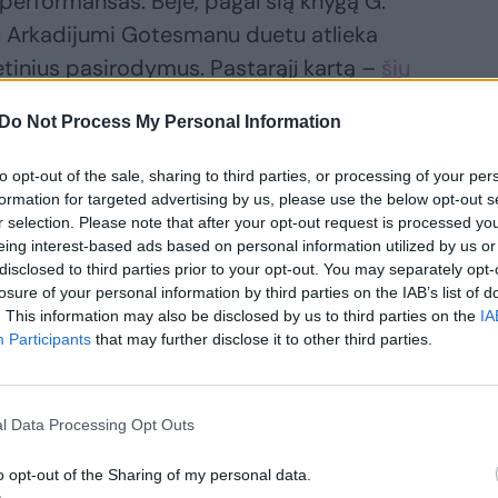
performansas. Beje, pagal šią knygą G.
ku Arkadijumi Gotesmanu duetu atlieka
tinius pasirodymus. Pastarąjį kartą –
šių
Do Not Process My Personal Information
valties“ kursą, futbolą, kalbą, beraštystę
to opt-out of the sale, sharing to third parties, or processing of your per
formation for targeted advertising by us, please use the below opt-out s
r selection. Please note that after your opt-out request is processed y
eing interest-based ads based on personal information utilized by us or
disclosed to third parties prior to your opt-out. You may separately opt-
ktąją poezijos knygą „Akla valtis“.
losure of your personal information by third parties on the IAB’s list of
vartant naują knygą? Ir ko pats
. This information may also be disclosed by us to third parties on the
IA
Participants
that may further disclose it to other third parties.
 – gal yra kažkas, ką baiminatės rasti?
. Tam tikru momentu, kai baigi ją minkyti,
l Data Processing Opt Outs
siriboti, paleisti knygą gyventi savo
o opt-out of the Sharing of my personal data.
 iš to vaidmens, knygos vaidmens.