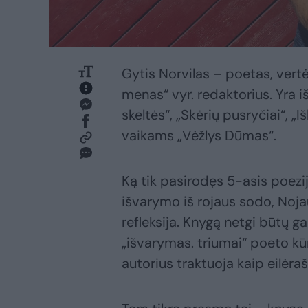
Gytis Norvilas – poetas, vertėj
menas“ vyr. redaktorius. Yra 
skeltės“, „Skėrių pusryčiai“, „
vaikams „Vėžlys Dūmas“.
Ką tik pasirodęs 5-asis poezij
išvarymo iš rojaus sodo, Noja
refleksija. Knygą netgi būtų 
„išvarymas. triumai“ poeto kūr
autorius traktuoja kaip eilėra