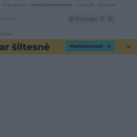
TV programa
Laikraščio prenumerata
Lrytas EN
Kontaktai
Premium
Prisijungti
lbimai