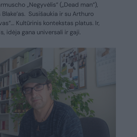
 Jarmuscho „Negyvėlis“ („Dead man“),
 Blake’as. Susišaukia ir su Arthuro
s“... Kultūrinis kontekstas platus. Ir,
s, idėja gana universali ir gaji.