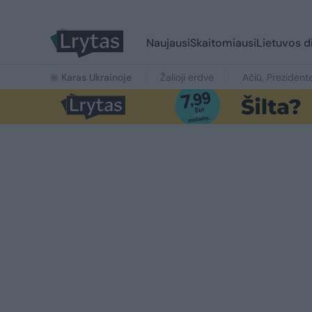
Naujausi
Skaitomiausi
Lietuvos d
Karas Ukrainoje
Žalioji erdvė
Ačiū, Prezident