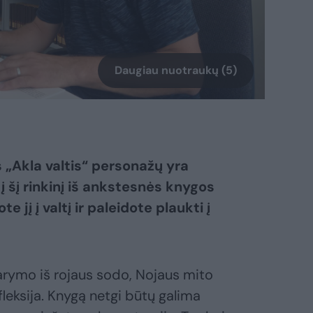
Daugiau nuotraukų (5)
 „Akla valtis“ personažų yra
į šį rinkinį iš ankstesnės knygos
 jį į valtį ir paleidote plaukti į
varymo iš rojaus sodo, Nojaus mito
fleksija. Knygą netgi būtų galima