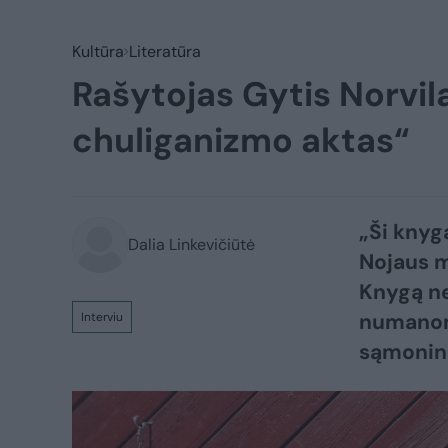
Kultūra
Literatūra
Rašytojas Gytis Norvila
chuliganizmo aktas“
„Ši knyg
Dalia Linkevičiūtė
Nojaus mi
Knygą ne
numanoma
Interviu
sąmoning