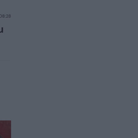
 08:28
u