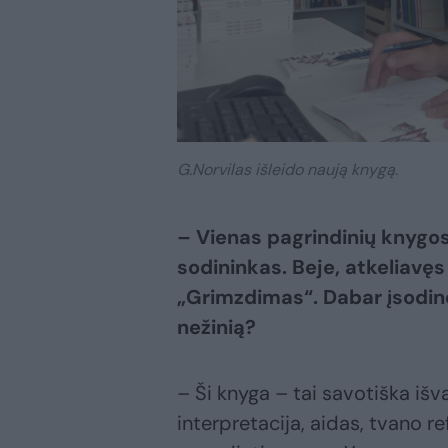
G.Norvilas išleido naują knygą.
– Vienas pagrindinių knygos
sodininkas. Beje, atkeliavęs 
„Grimzdimas“. Dabar įsodinote
nežinią?
– Ši knyga – tai savotiška iš
interpretacija, aidas, tvano re