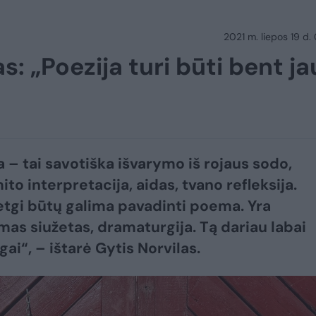
2021 m. liepos 19 d.
s: „Poezija turi būti bent ja
a – tai savotiška išvarymo iš rojaus sodo,
to interpretacija, aidas, tvano refleksija.
tgi būtų galima pavadinti poema. Yra
s siužetas, dramaturgija. Tą dariau labai
ai“, – ištarė Gytis Norvilas.