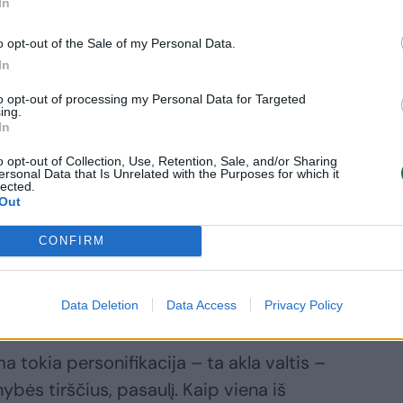
In
o opt-out of the Sale of my Personal Data.
aizdžios ir artimos. O kaskart
In
 etc. – į tą vaidmenį grįžtu, man tai
to opt-out of processing my Personal Data for Targeted
ekstą iš naujo. Bijau rasti paliktų (o taip
ing.
In
ginių klaidų. O susitikti su savo demonais,
obais – nebebijau, gerai vieni kitus
o opt-out of Collection, Use, Retention, Sale, and/or Sharing
ersonal Data that Is Unrelated with the Purposes for which it
ūti tikras...
lected.
Out
CONFIRM
 akla valtis yra mūsų žvilgsnis,
asto, nematyto, nustebinančio? Ar
Data Deletion
Data Access
Privacy Policy
a tokia personifikacija – ta akla valtis –
nybės tirščius, pasaulį. Kaip viena iš