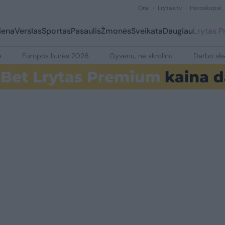
Orai
Lrytas.tv
Horoskopai
iena
Verslas
Sportas
Pasaulis
Žmonės
Sveikata
Daugiau
Lrytas 
e
Europos burės 2026
Gyvenu, ne skrolinu
Darbo ske