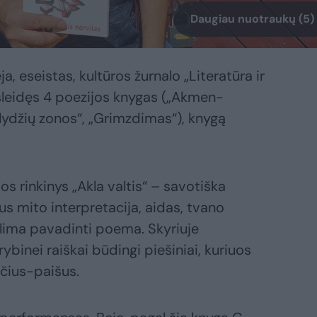
Daugiau nuotraukų (5)
a, eseistas, kultūros žurnalo „Literatūra ir
išleidęs 4 poezijos knygas („Akmen-
Išlydžių zonos“, „Grimzdimas“), knygą
os rinkinys „Akla valtis“ – savotiška
us mito interpretacija, aidas, tvano
galima pavadinti poema. Skyriuje
ybinei raiškai būdingi piešiniai, kuriuos
ščius-paišus.