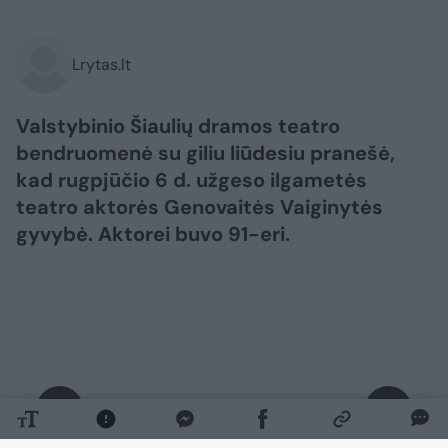
Lrytas.lt
Valstybinio Šiaulių dramos teatro
bendruomenė su giliu liūdesiu pranešė,
kad rugpjūčio 6 d. užgeso ilgametės
teatro aktorės Genovaitės Vaiginytės
gyvybė. Aktorei buvo 91-eri.