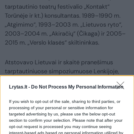
tarptautinio teatrų festivalio „Kontakt“
Torūnėje ir kt.) konsultantas. 1989–1990 m.
„Atgimimo“, 1993–2003 m. „Lietuvos ryto“,
2003–2004 m. „Akiračių“ (Čikaga) ir 2005–
2015 m. „Verslo klasės“ skiltininkas.
Atstovavo Lietuvai ir skaitė pranešimus
tarptautiniuose simpoziumuose Lenkijoje,
Ukrainoje, Italijoje, Vokietijoje ir Švedijoje.
Lrytas.lt -
Do Not Process My Personal Information
Kaip skaitymo performansų kūrėjas ir
atlikėjas (drauge su žinomais džiazo
If you wish to opt-out of the sale, sharing to third parties, or
muzikantais A. Gotesmanu, J. Milašiumi, L.
processing of your personal or sensitive information for
targeted advertising by us, please use the below opt-out
Mockūnu ir kt.) dalyvavo tarptautiniuose
section to confirm your selection. Please note that after your
literatūros ir šiuolaikinio meno festivaliuose
opt-out request is processed you may continue seeing
interest-based ads based on personal information utilized by