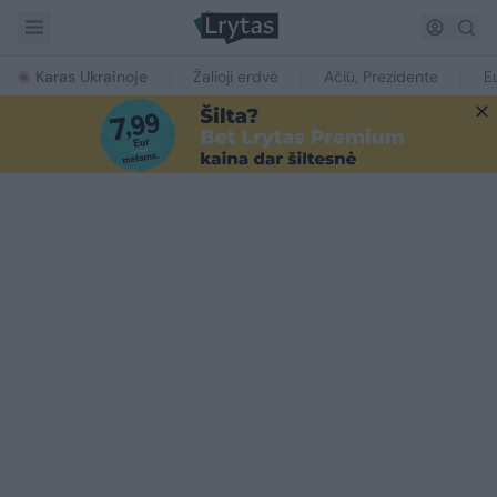
Karas Ukrainoje
Žalioji erdvė
Ačiū, Prezidente
E