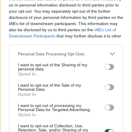
Berlyne, Gente, Perigo, Stokholme, Kijive.
us or personal information disclosed to third parties prior to
your opt-out. You may separately opt-out of the further
disclosure of your personal information by third parties on the
IAB’s list of downstream participants. This information may
also be disclosed by us to third parties on the
IAB’s List of
Downstream Participants
that may further disclose it to other
third parties.
Personal Data Processing Opt Outs
I want to opt-out of the Sharing of my
personal data.
Opted In
Daugiau nuotraukų (3)
I want to opt-out of the Sale of my
Personal Data.
Opted In
R.Rastauskas.
I want to opt-out of processing my
Personal Data for Targeted Advertising.
V.Ščiavinsko nuotr.
Opted In
I want to opt-out of Collection, Use,
2001 m. parengė B. Schulzo prozos
Retention, Sale, and/or Sharing of my