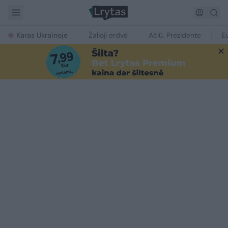
Karas Ukrainoje
Žalioji erdvė
Ačiū, Prezidente
E