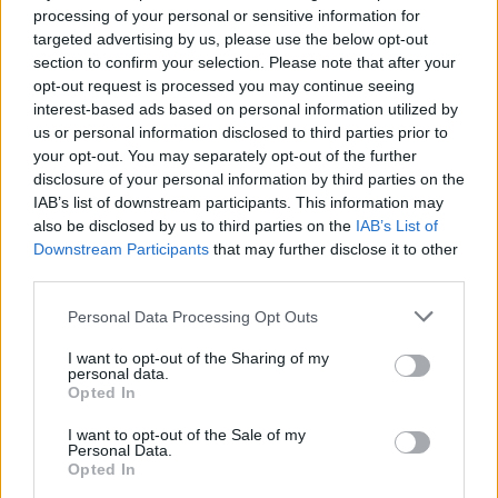
Savo vardu išleido romanus: Kryžiau žalio
processing of your personal or sensitive information for
medžio (2000, lenkų kalba 2011),
targeted advertising by us, please use the below opt-out
section to confirm your selection. Please note that after your
Apšlakstytas isopu (2004), Įvykių horizontas
opt-out request is processed you may continue seeing
(2007, lenkų kalba 2016), Surišti ir atrišti
interest-based ads based on personal information utilized by
(2007), Mirties varos (2008), Banga atgal
us or personal information disclosed to third parties prior to
your opt-out. You may separately opt-out of the further
negrįžta (2011), Praeities dulkės – mirties
disclosure of your personal information by third parties on the
šešėliai (2019), politinį trilerį Jautrumo
IAB’s list of downstream participants. This information may
also be disclosed by us to third parties on the
IAB’s List of
slenkstis (2021), tikrais faktais paremtą
Downstream Participants
that may further disclose it to other
romaną apie kunigą K. Olšauską Tiesos
third parties.
momentas (2024), novelių rinkinius Štilis
Personal Data Processing Opt Outs
(1991), Angelas mėšlyne (2003), Būsenos
I want to opt-out of the Sharing of my
(2020), detektyvines apysakas Nuogas
personal data.
Opted In
lietaus nebijo (1992), pjesių rinkinį Šešėliai
(1993).
I want to opt-out of the Sale of my
Personal Data.
Opted In