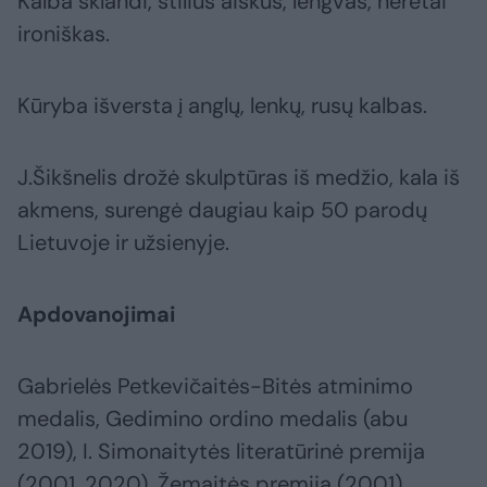
Kalba sklandi, stilius aiškus, lengvas, neretai
ironiškas.
Kūryba išversta į anglų, lenkų, rusų kalbas.
J.Šikšnelis drožė skulptūras iš medžio, kala iš
akmens, surengė daugiau kaip 50 parodų
Lietuvoje ir užsienyje.
Apdovanojimai
Gabrielės Petkevičaitės-Bitės atminimo
medalis, Gedimino ordino medalis (abu
2019), I. Simonaitytės literatūrinė premija
(2001, 2020), Žemaitės premija (2001),