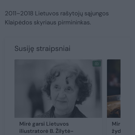
2011–2018 Lietuvos rašytojų sąjungos
Klaipėdos skyriaus pirmininkas.
Susiję straipsniai
Mirė garsi Lietuvos
Mirė tea
iliustratorė B. Žilytė-
žydų kul