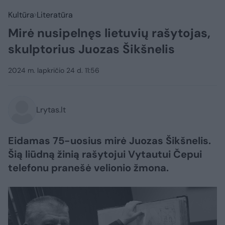
Kultūra
Literatūra
Mirė nusipelnęs lietuvių rašytojas,
skulptorius Juozas Šikšnelis
2024 m. lapkričio 24 d. 11:56
Lrytas.lt
Eidamas 75-uosius mirė Juozas Šikšnelis.
Šią liūdną žinią rašytojui Vytautui Čepui
telefonu pranešė velionio žmona.