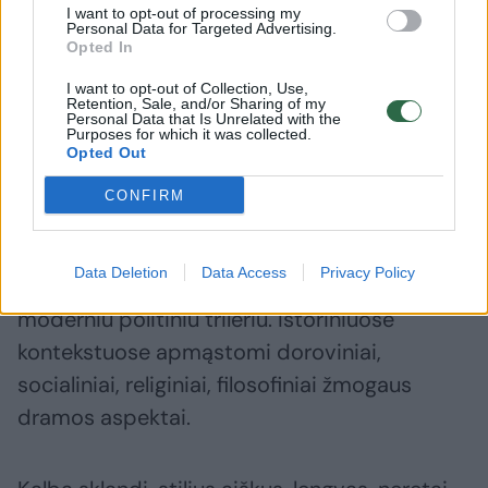
Dar išleista novelių rinkinių lenkų (2006), rusų
I want to opt-out of processing my
Personal Data for Targeted Advertising.
kalbomis (2012).
Opted In
I want to opt-out of Collection, Use,
Retention, Sale, and/or Sharing of my
Romanams būdinga istoriniai personažai,
Personal Data that Is Unrelated with the
Purposes for which it was collected.
įvykiai, detalės, detektyviniuose romanuose
Opted Out
veiksmas dažniausiai vyksta XIX a. pradžios
CONFIRM
Lietuvoje.
Data Deletion
Data Access
Privacy Policy
Autorius derina klasikinį istorinį detektyvą su
moderniu politiniu trileriu. Istoriniuose
kontekstuose apmąstomi doroviniai,
socialiniai, religiniai, filosofiniai žmogaus
dramos aspektai.