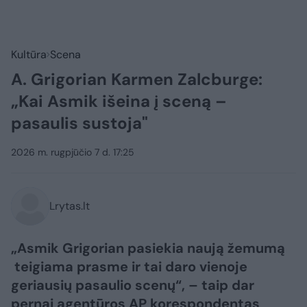
Kultūra
Scena
A. Grigorian Karmen Zalcburge:
„Kai Asmik išeina į sceną –
pasaulis sustoja"
2026 m. rugpjūčio 7 d. 17:25
Lrytas.lt
„Asmik Grigorian pasiekia naują žemumą
teigiama prasme ir tai daro vienoje
geriausių pasaulio scenų“, – taip dar
pernai agentūros AP korespondentas