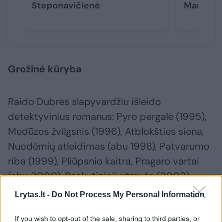
Steponavičienė
Markas 
Grožinė kūryba
Raido Dubrės slapyvardžiu išleido
detektyvinius romanus: Pyro pergalė (1995),
Medūzos žvilgsnis (1996), Atblokšties siena,
Nuodėmių atleidimas (abu 1998), Patvarumo
riba (1999), Pliūpsnio kaitra, Pragaro vartai
(abu 2000), Paskutinioji užmuša (2003),
Aukos stulpas (2007).
Lrytas.lt -
Do Not Process My Personal Information
If you wish to opt-out of the sale, sharing to third parties, or