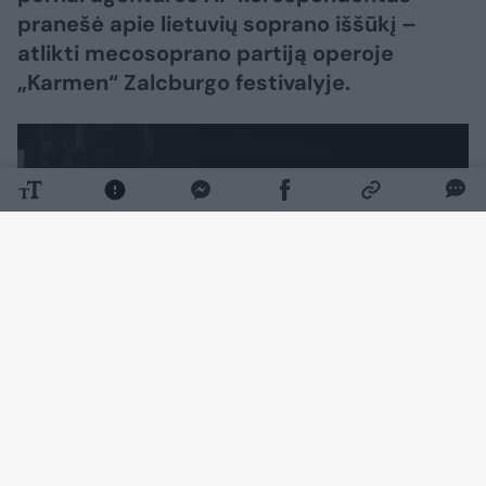
pranešė apie lietuvių soprano iššūkį –
atlikti mecosoprano partiją operoje
„Karmen“ Zalcburgo festivalyje.
Daugiau nuotraukų (7)
Vienas prestižiškiausių pasaulyje Zalcburgo