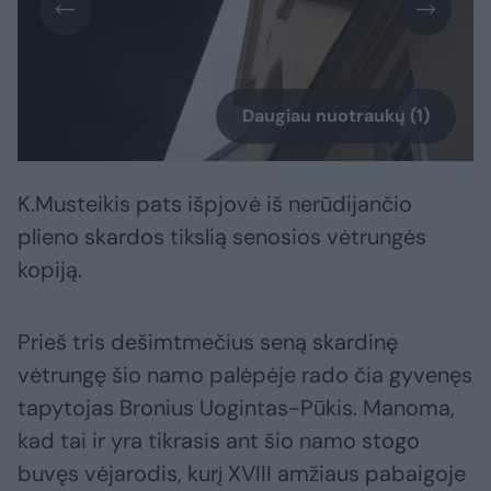
Daugiau nuotraukų (1)
K.Musteikis pats išpjovė iš nerūdijančio
plieno skardos tikslią senosios vėtrungės
kopiją.
Prieš tris dešimtmečius seną skardinę
vėtrungę šio namo palėpėje rado čia gyvenęs
tapytojas Bronius Uogintas-Pūkis. Manoma,
kad tai ir yra tikrasis ant šio namo stogo
buvęs vėjarodis, kurį XVIII amžiaus pabaigoje