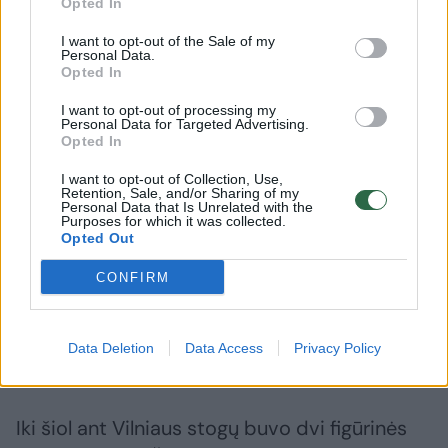
Opted In
bokštelius.
I want to opt-out of the Sale of my
Personal Data.
Opted In
Savivaldybė leido užkelti vėtrungę ant
I want to opt-out of processing my
kampinio, esančio jau Literatų gatvėje. Iš
Personal Data for Targeted Advertising.
Opted In
Pilies gatvės Liuciferį nugalėjęs arkangelas
Mykolas beveik nepastebimas, bet užvertus
I want to opt-out of Collection, Use,
Retention, Sale, and/or Sharing of my
galvą galima jį pamatyti iš Literatų gatvės
Personal Data that Is Unrelated with the
Purposes for which it was collected.
pusės.
Opted Out
CONFIRM
Nuo XVII ši gatvė vadinosi Šv.Mykolo
skersgatviu ir vedė tiesiai į Šv.Arkangelo
Data Deletion
Data Access
Privacy Policy
Mykolo bažnyčią.
Iki šiol ant Vilniaus stogų buvo dvi figūrinės