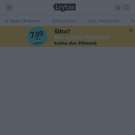
Karas Ukrainoje
Žalioji erdvė
Ačiū, Prezidente
E