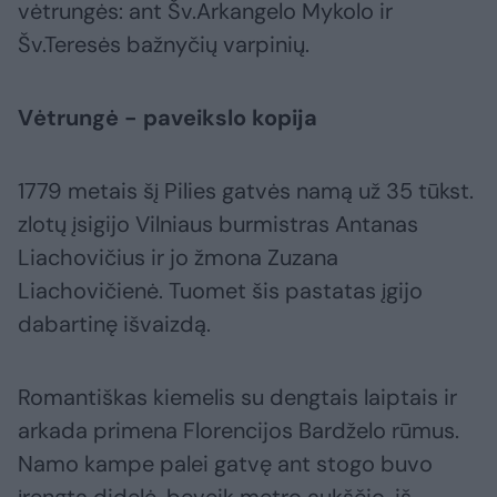
vėtrungės: ant Šv.Arkangelo Mykolo ir
Šv.Teresės bažnyčių varpinių.
Vėtrungė - paveikslo kopija
1779 metais šį Pilies gatvės namą už 35 tūkst.
zlotų įsigijo Vilniaus burmistras Antanas
Liachovičius ir jo žmona Zuzana
Liachovičienė. Tuomet šis pastatas įgijo
dabartinę išvaizdą.
Romantiškas kiemelis su dengtais laiptais ir
arkada primena Florencijos Bardželo rūmus.
Namo kampe palei gatvę ant stogo buvo