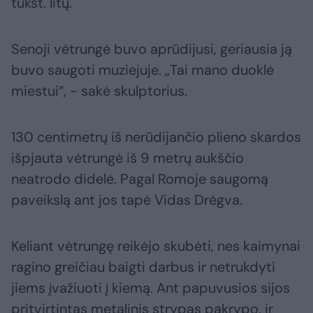
tūkst. litų.
Senoji vėtrungė buvo aprūdijusi, geriausia ją
buvo saugoti muziejuje. „Tai mano duoklė
miestui“, - sakė skulptorius.
130 centimetrų iš nerūdijančio plieno skardos
išpjauta vėtrungė iš 9 metrų aukščio
neatrodo didelė. Pagal Romoje saugomą
paveikslą ant jos tapė Vidas Drėgva.
Keliant vėtrungę reikėjo skubėti, nes kaimynai
ragino greičiau baigti darbus ir netrukdyti
jiems įvažiuoti į kiemą. Ant papuvusios sijos
pritvirtintas metalinis strypas pakrypo, ir