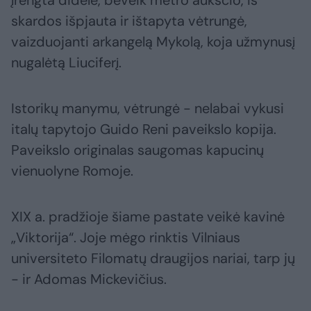
įrengta didelė, beveik metro aukščio, iš
skardos išpjauta ir ištapyta vėtrungė,
vaizduojanti arkangelą Mykolą, koja užmynusį
nugalėtą Liuciferį.
Istorikų manymu, vėtrungė - nelabai vykusi
italų tapytojo Guido Reni paveikslo kopija.
Paveikslo originalas saugomas kapucinų
vienuolyne Romoje.
XIX a. pradžioje šiame pastate veikė kavinė
„Viktorija“. Joje mėgo rinktis Vilniaus
universiteto Filomatų draugijos nariai, tarp jų
- ir Adomas Mickevičius.