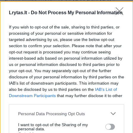
vėtrungė iš pradžių nesisuko.
Lrytas.lt -
Do Not Process My Personal Information
Tačiau sekmadienį strypą pavyko ištiesinti ir
If you wish to opt-out of the sale, sharing to third parties, or
processing of your personal or sensitive information for
vėjas gali ją sukinėti.
targeted advertising by us, please use the below opt-out
section to confirm your selection. Please note that after your
opt-out request is processed you may continue seeing
Buvo sunku gauti leidimą
interest-based ads based on personal information utilized by
us or personal information disclosed to third parties prior to
your opt-out. You may separately opt-out of the further
Skulptorius įsitikinęs, kad į plieninę vėtrungę
disclosure of your personal information by third parties on the
žaibas netrenks - greta yra aukštesnių namų.
IAB’s list of downstream participants. This information may
also be disclosed by us to third parties on the
IAB’s List of
Downstream Participants
that may further disclose it to other
third parties.
Sunkiausia buvo gauti leidimą savivaldybėje
vėtrungei iškelti. Senose nuotraukose
Personal Data Processing Opt Outs
nepavyko rasti vaizdo, kur būtų matyti, ant
I want to opt-out of the Sharing of my
kurio namo bokšto ji sukosi. Namas turi 4
personal data.