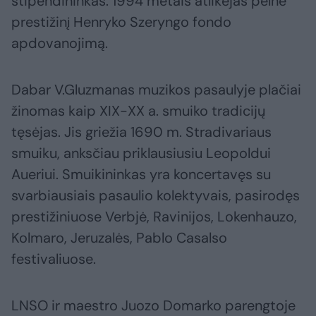
stipendininkas. 1994 metais atlikėjas pelnė
prestižinį Henryko Szeryngo fondo
apdovanojimą.
Dabar V.Gluzmanas muzikos pasaulyje plačiai
žinomas kaip XIX-XX a. smuiko tradicijų
tęsėjas. Jis griežia 1690 m. Stradivariaus
smuiku, anksčiau priklausiusiu Leopoldui
Aueriui. Smuikininkas yra koncertavęs su
svarbiausiais pasaulio kolektyvais, pasirodęs
prestižiniuose Verbjė, Ravinijos, Lokenhauzo,
Kolmaro, Jeruzalės, Pablo Casalso
festivaliuose.
LNSO ir maestro Juozo Domarko parengtoje