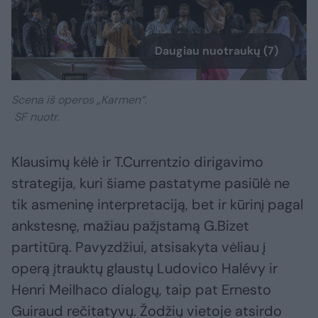
Daugiau nuotraukų (7)
Scena iš operos „Karmen“.
SF nuotr.
Klausimų kėlė ir T.Currentzio dirigavimo
strategija, kuri šiame pastatyme pasiūlė ne
tik asmeninę interpretaciją, bet ir kūrinį pagal
ankstesnę, mažiau pažįstamą G.Bizet
partitūrą. Pavyzdžiui, atsisakyta vėliau į
operą įtrauktų glaustų Ludovico Halévy ir
Henri Meilhaco dialogų, taip pat Ernesto
Guiraud rečitatyvų. Žodžių vietoje atsirdo