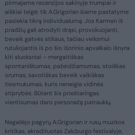
pirmajame recenzijos sakinyje trumpai ir
aiškiai teigė: tik A.Grigorian šiame pastatyme
pasiekia tikrą individualumą. Jos Karmen iš
pradžių gali atrodyti drąsi, provokuojanti,
beveik gatvės stiliaus, tačiau veiksmui
rutuliojantis iš po šio išorinio apvalkalo išnyra
kiti sluoksniai – mergaitiškas
spontaniškumas, pažeidžiamumas, stoiškas
orumas, savotiškas beveik vaikiškas
tiesmukumas, kuris neneigia vidinės
stiprybės. Būtent šis prieštaringas
vientisumas daro personažą patrauklų.
Negailėjo pagyrų A.Grigorian ir rusų muzikos
kritikas, akredituotas Zalcburgo festivalyje,