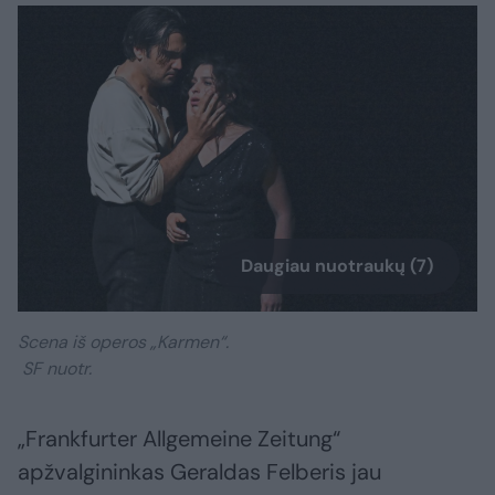
Daugiau nuotraukų (7)
Scena iš operos „Karmen“.
SF nuotr.
„Frankfurter Allgemeine Zeitung“
apžvalgininkas Geraldas Felberis jau