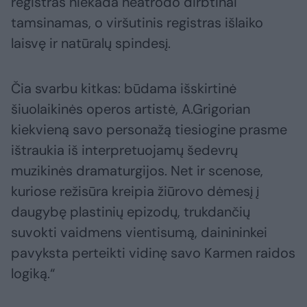
registras niekada neatrodo dirbtinai
tamsinamas, o viršutinis registras išlaiko
laisvę ir natūralų spindesį.
Čia svarbu kitkas: būdama išskirtinė
šiuolaikinės operos artistė, A.Grigorian
kiekvieną savo personažą tiesiogine prasme
ištraukia iš interpretuojamų šedevrų
muzikinės dramaturgijos. Net ir scenose,
kuriose režisūra kreipia žiūrovo dėmesį į
daugybę plastinių epizodų, trukdančių
suvokti vaidmens vientisumą, dainininkei
pavyksta perteikti vidinę savo Karmen raidos
logiką.“