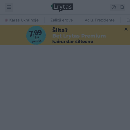
Karas Ukrainoje
Žalioji erdvė
Ačiū, Prezidente
E