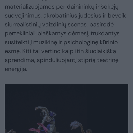
materializuojamos per dainininkų ir šokėjų
sudvejinimus, akrobatinius judesius ir beveik
siurrealistinių vaizdinių scenas, pasirodė
pertekliniai, blaškantys dėmesį, trukdantys
susitelkti į muzikinę ir psichologinę kūrinio
esmę. Kiti tai vertino kaip itin šiuolaikišką
sprendimą, spinduliuojantį stiprią teatrinę
energiją.