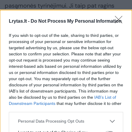
pasąmonės tyrinėjimui. Ji taip pat ragins
žiūrovus apmąstyti pagrindinės istorijos
Lrytas.lt -
Do Not Process My Personal Information
kontekstą: pavyzdžiui, išanalizuoti
„respektabiliai moteriškos“ Mikaelos ir
If you wish to opt-out of the sale, sharing to third parties, or
vyriško Eskamiljo – veikėjų, kurie nepasirodo
processing of your personal or sensitive information for
targeted advertising by us, please use the below opt-out
Prospero Mérimée apysakoje, – vaidmenis
section to confirm your selection. Please note that after your
arba įvertinti šeimos svarbą (pirmiausia
opt-out request is processed you may continue seeing
motinos įtaką Chosė).
interest-based ads based on personal information utilized by
us or personal information disclosed to third parties prior to
your opt-out. You may separately opt-out of the further
disclosure of your personal information by third parties on the
IAB’s list of downstream participants. This information may
also be disclosed by us to third parties on the
IAB’s List of
Downstream Participants
that may further disclose it to other
third parties.
Personal Data Processing Opt Outs