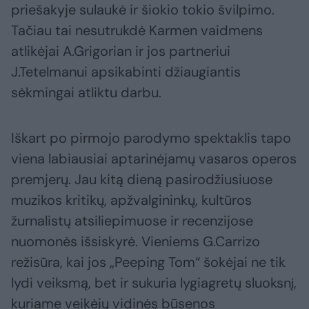
priešakyje sulaukė ir šiokio tokio švilpimo.
Tačiau tai nesutrukdė Karmen vaidmens
atlikėjai A.Grigorian ir jos partneriui
J.Tetelmanui apsikabinti džiaugiantis
sėkmingai atliktu darbu.
Iškart po pirmojo parodymo spektaklis tapo
viena labiausiai aptarinėjamų vasaros operos
premjerų. Jau kitą dieną pasirodžiusiuose
muzikos kritikų, apžvalgininkų, kultūros
žurnalistų atsiliepimuose ir recenzijose
nuomonės išsiskyrė. Vieniems G.Carrizo
režisūra, kai jos „Peeping Tom“ šokėjai ne tik
lydi veiksmą, bet ir sukuria lygiagretų sluoksnį,
kuriame veikėjų vidinės būsenos