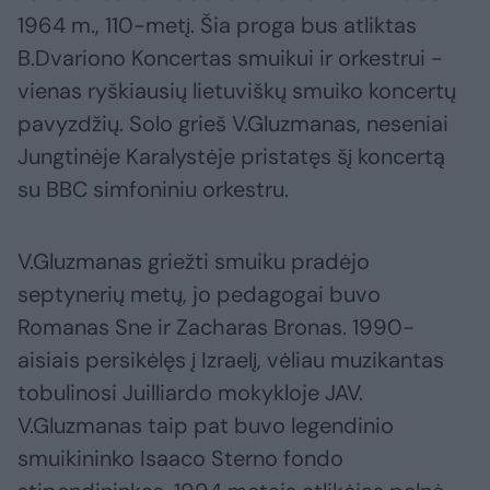
1964 m., 110-metį. Šia proga bus atliktas
B.Dvariono Koncertas smuikui ir orkestrui -
vienas ryškiausių lietuviškų smuiko koncertų
pavyzdžių. Solo grieš V.Gluzmanas, neseniai
Jungtinėje Karalystėje pristatęs šį koncertą
su BBC simfoniniu orkestru.
V.Gluzmanas griežti smuiku pradėjo
septynerių metų, jo pedagogai buvo
Romanas Sne ir Zacharas Bronas. 1990-
aisiais persikėlęs į Izraelį, vėliau muzikantas
tobulinosi Juilliardo mokykloje JAV.
V.Gluzmanas taip pat buvo legendinio
smuikininko Isaaco Sterno fondo