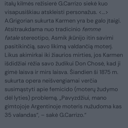
italų kilmės režisierė G.Carrizo siekė kuo
visapusiškiau atskleisti personažus. <...>
A.Grigorian sukurta Karmen yra be galo įtaigi.
Atsitraukdama nuo tradicinio
femme
fatale
stereotipo, Asmik įkūnijo itin savimi
pasitikinčią, savo likimą valdančią moterį.
Likus akimirkai iki žiaurios mirties, jos Karmen
išdidžiai rėžia savo žudikui Don Chosė, kad ji
gimė laisva ir mirs laisva. Šiandien ši 1875 m.
sukurta opera neišvengiamai verčia
susimąstyti apie femicido (moterų žudymo
dėl lyties) problemą. „Pavyzdžiui, mano
gimtojoje Argentinoje moteris nužudoma kas
35 valandas“, – sakė G.Carrizo.“