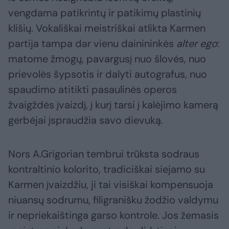
vengdama patikrintų ir patikimų plastinių
klišių. Vokališkai meistriškai atlikta Karmen
partija tampa dar vienu dainininkės
alter ego
:
matome žmogų, pavargusį nuo šlovės, nuo
prievolės šypsotis ir dalyti autografus, nuo
spaudimo atitikti pasaulinės operos
žvaigždės įvaizdį, į kurį tarsi į kalėjimo kamerą
gerbėjai įspraudžia savo dievuką.
Nors A.Grigorian tembrui trūksta sodraus
kontraltinio kolorito, tradiciškai siejamo su
Karmen įvaizdžiu, ji tai visiškai kompensuoja
niuansų sodrumu, filigranišku žodžio valdymu
ir nepriekaištinga garso kontrole. Jos žemasis