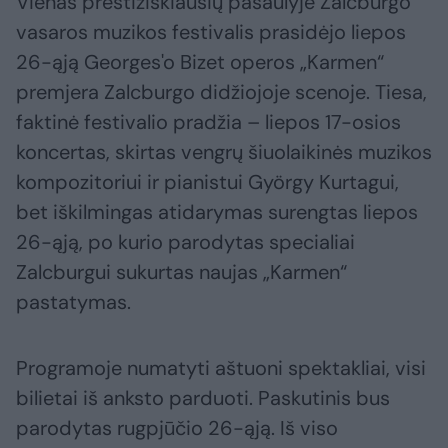
Vienas prestižiškiausių pasaulyje Zalcburgo
vasaros muzikos festivalis prasidėjo liepos
26-ąją Georges'o Bizet operos „Karmen“
premjera Zalcburgo didžiojoje scenoje. Tiesa,
faktinė festivalio pradžia – liepos 17-osios
koncertas, skirtas vengrų šiuolaikinės muzikos
kompozitoriui ir pianistui György Kurtagui,
bet iškilmingas atidarymas surengtas liepos
26-ąją, po kurio parodytas specialiai
Zalcburgui sukurtas naujas „Karmen“
pastatymas.
Programoje numatyti aštuoni spektakliai, visi
bilietai iš anksto parduoti. Paskutinis bus
parodytas rugpjūčio 26-ąją. Iš viso