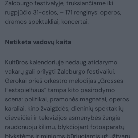
Zalcburgo festivalyje, truksiančiame iki
rugpjūčio 31-osios, – 171 renginys: operos,
dramos spektakliai, koncertai.
Netikėta vadovų kaita
Kultūros kalendoriuje nedaug atidarymo
vakarų gali prilygti Zalcburgo festivaliui.
Gerokai prieš orkestro melodijas „Grosses
Festspielhaus“ tampa kito pasirodymo
scena: politikai, pramonės magnatai, operos
karaliai, kino žvaigždės, dieninių spektaklių
dievaičiai ir televizijos asmenybės žengia
raudonuoju kilimu, blykčiojant fotoaparatų
blykstėms ir minioms būriuojantis už užtvarų.