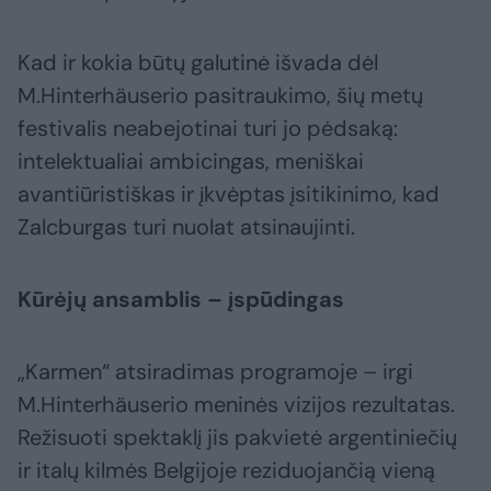
Kad ir kokia būtų galutinė išvada dėl
M.Hinterhäuserio pasitraukimo, šių metų
festivalis neabejotinai turi jo pėdsaką:
intelektualiai ambicingas, meniškai
avantiūristiškas ir įkvėptas įsitikinimo, kad
Zalcburgas turi nuolat atsinaujinti.
Kūrėjų ansamblis – įspūdingas
„Karmen“ atsiradimas programoje – irgi
M.Hinterhäuserio meninės vizijos rezultatas.
Režisuoti spektaklį jis pakvietė argentiniečių
ir italų kilmės Belgijoje reziduojančią vieną