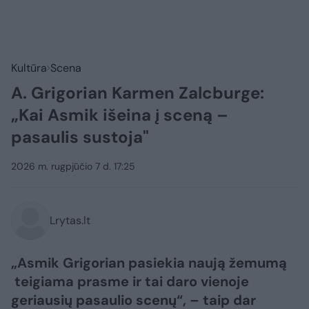
Kultūra
Scena
A. Grigorian Karmen Zalcburge:
„Kai Asmik išeina į sceną –
pasaulis sustoja"
2026 m. rugpjūčio 7 d. 17:25
Lrytas.lt
„Asmik Grigorian pasiekia naują žemumą
teigiama prasme ir tai daro vienoje
geriausių pasaulio scenų“, – taip dar