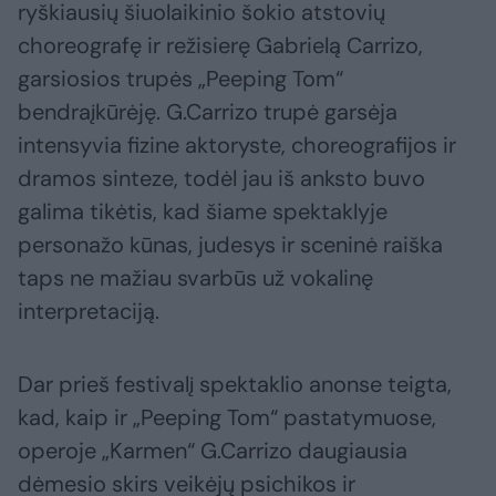
ryškiausių šiuolaikinio šokio atstovių
choreografę ir režisierę Gabrielą Carrizo,
garsiosios trupės „Peeping Tom“
bendraįkūrėję. G.Carrizo trupė garsėja
intensyvia fizine aktoryste, choreografijos ir
dramos sinteze, todėl jau iš anksto buvo
galima tikėtis, kad šiame spektaklyje
personažo kūnas, judesys ir sceninė raiška
taps ne mažiau svarbūs už vokalinę
interpretaciją.
Dar prieš festivalį spektaklio anonse teigta,
kad, kaip ir „Peeping Tom“ pastatymuose,
operoje „Karmen“ G.Carrizo daugiausia
dėmesio skirs veikėjų psichikos ir