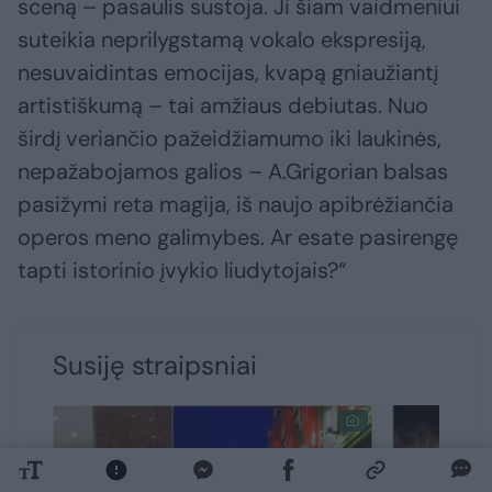
sceną – pasaulis sustoja. Ji šiam vaidmeniui
suteikia neprilygstamą vokalo ekspresiją,
nesuvaidintas emocijas, kvapą gniaužiantį
artistiškumą – tai amžiaus debiutas. Nuo
širdį veriančio pažeidžiamumo iki laukinės,
nepažabojamos galios – A.Grigorian balsas
pasižymi reta magija, iš naujo apibrėžiančia
operos meno galimybes. Ar esate pasirengę
tapti istorinio įvykio liudytojais?“
Susiję straipsniai