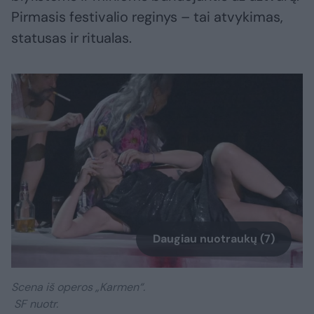
Pirmasis festivalio reginys – tai atvykimas,
statusas ir ritualas.
Daugiau nuotraukų (7)
Scena iš operos „Karmen“.
SF nuotr.