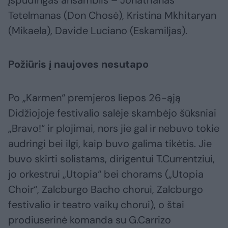
įspūdingas ansamblis – Jonathanas
Tetelmanas (Don Chosė), Kristina Mkhitaryan
(Mikaela), Davide Luciano (Eskamiljas).
Požiūris į naujoves nesutapo
Po „Karmen“ premjeros liepos 26-ąją
Didžiojoje festivalio salėje skambėjo šūksniai
„Bravo!“ ir plojimai, nors jie gal ir nebuvo tokie
audringi bei ilgi, kaip buvo galima tikėtis. Jie
buvo skirti solistams, dirigentui T.Currentziui,
jo orkestrui „Utopia“ bei chorams („Utopia
Choir“, Zalcburgo Bacho chorui, Zalcburgo
festivalio ir teatro vaikų chorui), o štai
prodiuserinė komanda su G.Carrizo