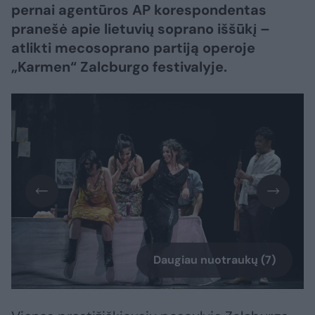
pernai agentūros AP korespondentas
pranešė apie lietuvių soprano iššūkį –
atlikti mecosoprano partiją operoje
„Karmen“ Zalcburgo festivalyje.
Daugiau nuotraukų (7)