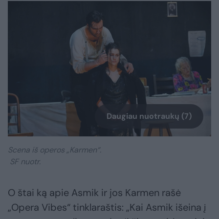
Daugiau nuotraukų (7)
Scena iš operos „Karmen“.
SF nuotr.
O štai ką apie Asmik ir jos Karmen rašė
„Opera Vibes“ tinklaraštis: „Kai Asmik išeina į