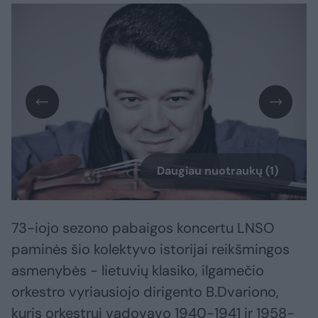
Daugiau nuotraukų (1)
73-iojo sezono pabaigos koncertu LNSO
paminės šio kolektyvo istorijai reikšmingos
asmenybės - lietuvių klasiko, ilgamečio
orkestro vyriausiojo dirigento B.Dvariono,
kuris orkestrui vadovavo 1940-1941 ir 1958-