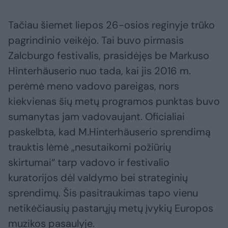
Tačiau šiemet liepos 26-osios reginyje trūko
pagrindinio veikėjo. Tai buvo pirmasis
Zalcburgo festivalis, prasidėjęs be Markuso
Hinterhäuserio nuo tada, kai jis 2016 m.
perėmė meno vadovo pareigas, nors
kiekvienas šių metų programos punktas buvo
sumanytas jam vadovaujant. Oficialiai
paskelbta, kad M.Hinterhäuserio sprendimą
trauktis lėmė „nesutaikomi požiūrių
skirtumai“ tarp vadovo ir festivalio
kuratorijos dėl valdymo bei strateginių
sprendimų. Šis pasitraukimas tapo vienu
netikėčiausių pastarųjų metų įvykių Europos
muzikos pasaulyje.