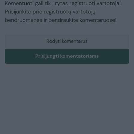
Komentuoti gali tik Lrytas registruoti vartotojai.
Prisijunkite prie registruotų vartotojų
bendruomenės ir bendraukite komentaruose!
Rodyti komentarus
Prisijungti komentatoriams