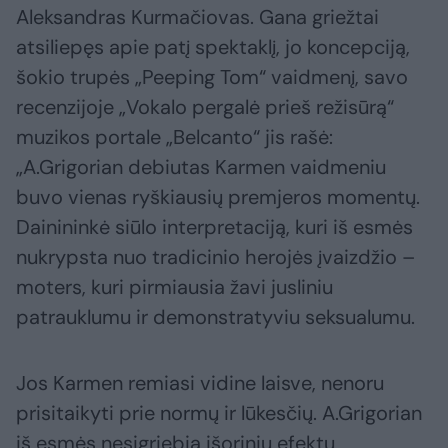
Aleksandras Kurmačiovas. Gana griežtai
atsiliepęs apie patį spektaklį, jo koncepciją,
šokio trupės „Peeping Tom“ vaidmenį, savo
recenzijoje „Vokalo pergalė prieš režisūrą“
muzikos portale „Belcanto“ jis rašė:
„A.Grigorian debiutas Karmen vaidmeniu
buvo vienas ryškiausių premjeros momentų.
Dainininkė siūlo interpretaciją, kuri iš esmės
nukrypsta nuo tradicinio herojės įvaizdžio –
moters, kuri pirmiausia žavi jusliniu
patrauklumu ir demonstratyviu seksualumu.
Jos Karmen remiasi vidine laisve, nenoru
prisitaikyti prie normų ir lūkesčių. A.Grigorian
iš esmės nesigriebia išorinių efektų,