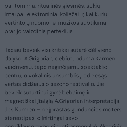
pantomima, ritualinės giesmės, šokių
intarpai, elektroniniai koliažai ir, kai kurių
vertintojų nuomone, muzikos subtilumą
prarijo vaizdinis perteklius.
Tačiau beveik visi kritikai sutarė dėl vieno
dalyko: A.Grigorian, debiutuodama Karmen
vaidmeniu, tapo neginčijamu spektaklio
centru, o vokalinis ansamblis įrodė esąs
vertas didžiausio sezono festivalio. Jie
beveik sutartinai gyrė bebaimę ir
magnetiškai įtaigią A.Grigorian interpretaciją.
Jos Karmen – ne įprastas gundančios moters
stereotipas, o įnirtingai savo
nepriklausomybę ginanti asmenybė. Aktorinis