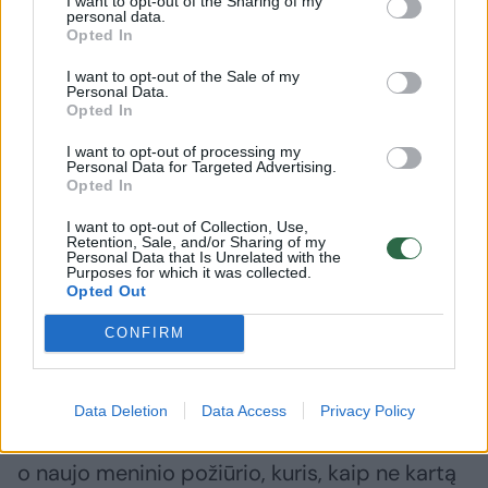
I want to opt-out of the Sharing of my
personal data.
Opted In
Daugiau nuotraukų (7)
I want to opt-out of the Sale of my
Personal Data.
Opted In
Scena iš operos „Karmen“.
I want to opt-out of processing my
Personal Data for Targeted Advertising.
SF nuotr.
Opted In
I want to opt-out of Collection, Use,
Muzikos vadovu tapo M.Hinterhäuserio
Retention, Sale, and/or Sharing of my
Personal Data that Is Unrelated with the
protežė graikų dirigentas Teodoras
Purposes for which it was collected.
Opted Out
Currentzis, beje, nemažai kritikuojamas dėl
CONFIRM
savo ryšių su Rusija. Tačiau jo interpretacijos
visuomet išsiskiria savitu bei konceptualiu
partitūros skaitymu, todėl ir šį kartą tikėtasi
Data Deletion
Data Access
Privacy Policy
ne tradicinės G.Bizet operos interpretacijos,
o naujo meninio požiūrio, kuris, kaip ne kartą