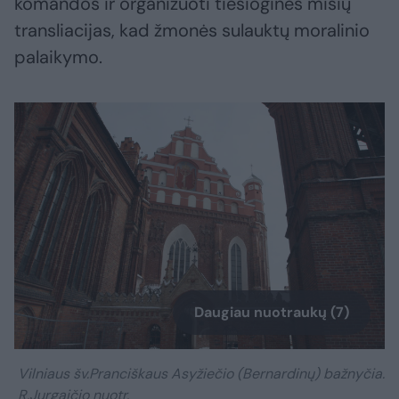
komandos ir organizuoti tiesiogines mišių
transliacijas, kad žmonės sulauktų moralinio
palaikymo.
Daugiau nuotraukų (7)
Vilniaus šv.Pranciškaus Asyžiečio (Bernardinų) bažnyčia.
R.Jurgaičio nuotr.