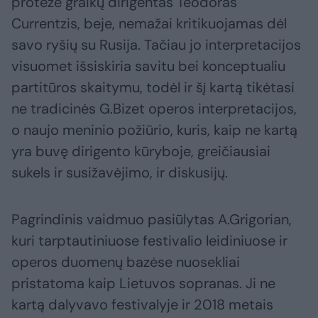
protežė graikų dirigentas Teodoras
Currentzis, beje, nemažai kritikuojamas dėl
savo ryšių su Rusija. Tačiau jo interpretacijos
visuomet išsiskiria savitu bei konceptualiu
partitūros skaitymu, todėl ir šį kartą tikėtasi
ne tradicinės G.Bizet operos interpretacijos,
o naujo meninio požiūrio, kuris, kaip ne kartą
yra buvę dirigento kūryboje, greičiausiai
sukels ir susižavėjimo, ir diskusijų.
Pagrindinis vaidmuo pasiūlytas A.Grigorian,
kuri tarptautiniuose festivalio leidiniuose ir
operos duomenų bazėse nuosekliai
pristatoma kaip Lietuvos sopranas. Ji ne
kartą dalyvavo festivalyje ir 2018 metais