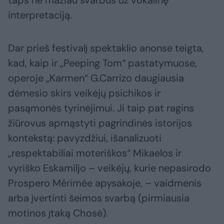
taps ne mažiau svarbūs už vokalinę
interpretaciją.
Dar prieš festivalį spektaklio anonse teigta,
kad, kaip ir „Peeping Tom“ pastatymuose,
operoje „Karmen“ G.Carrizo daugiausia
dėmesio skirs veikėjų psichikos ir
pasąmonės tyrinėjimui. Ji taip pat ragins
žiūrovus apmąstyti pagrindinės istorijos
kontekstą: pavyzdžiui, išanalizuoti
„respektabiliai moteriškos“ Mikaelos ir
vyriško Eskamiljo – veikėjų, kurie nepasirodo
Prospero Mérimée apysakoje, – vaidmenis
arba įvertinti šeimos svarbą (pirmiausia
motinos įtaką Chosė).