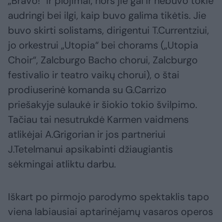
„Bravo!“ ir plojimai, nors jie gal ir nebuvo tokie
audringi bei ilgi, kaip buvo galima tikėtis. Jie
buvo skirti solistams, dirigentui T.Currentziui,
jo orkestrui „Utopia“ bei chorams („Utopia
Choir“, Zalcburgo Bacho chorui, Zalcburgo
festivalio ir teatro vaikų chorui), o štai
prodiuserinė komanda su G.Carrizo
priešakyje sulaukė ir šiokio tokio švilpimo.
Tačiau tai nesutrukdė Karmen vaidmens
atlikėjai A.Grigorian ir jos partneriui
J.Tetelmanui apsikabinti džiaugiantis
sėkmingai atliktu darbu.
Iškart po pirmojo parodymo spektaklis tapo
viena labiausiai aptarinėjamų vasaros operos