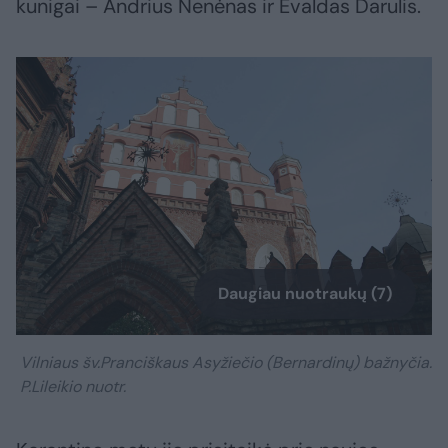
kunigai – Andrius Nenėnas ir Evaldas Darulis.
Daugiau nuotraukų (7)
Vilniaus šv.Pranciškaus Asyžiečio (Bernardinų) bažnyčia.
P.Lileikio nuotr.