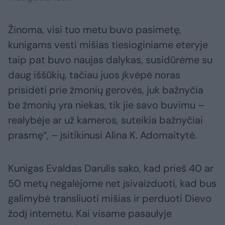
Žinoma, visi tuo metu buvo pasimetę,
kunigams vesti mišias tiesioginiame eteryje
taip pat buvo naujas dalykas, susidūrėme su
daug iššūkių, tačiau juos įkvėpė noras
prisidėti prie žmonių gerovės, juk bažnyčia
be žmonių yra niekas, tik jie savo buvimu –
realybėje ar už kameros, suteikia bažnyčiai
prasmę“, – įsitikinusi Alina K. Adomaitytė.
Kunigas Evaldas Darulis sako, kad prieš 40 ar
50 metų negalėjome net įsivaizduoti, kad bus
galimybė transliuoti mišias ir perduoti Dievo
žodį internetu. Kai visame pasaulyje