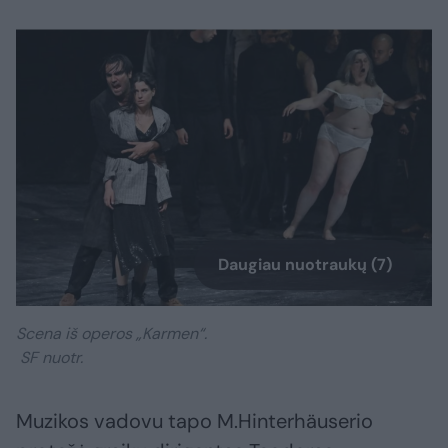
Daugiau nuotraukų (7)
Scena iš operos „Karmen“.
SF nuotr.
Muzikos vadovu tapo M.Hinterhäuserio