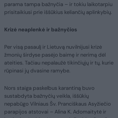
parama tampa bažnyčia – ir tokiu laikotarpiu
prisitaikiusi prie iššūkius keliančių aplinkybių.
Krizė neaplenkė ir bažnyčios
Per visą pasaulį ir Lietuvą nuvilnijusi krizė
žmonių širdyse pasėjo baimę ir nerimą dėl
ateities. Tačiau nepalaužė tikinčiųjų ir tų, kurie
rūpinasi jų dvasine ramybe.
Nors staiga paskelbus karantiną buvo
sustabdyta bažnyčių veikla, iššūkių
nepabūgo Vilniaus Šv. Pranciškaus Asyžiečio
parapijos atstovai – Alina K. Adomaitytė ir