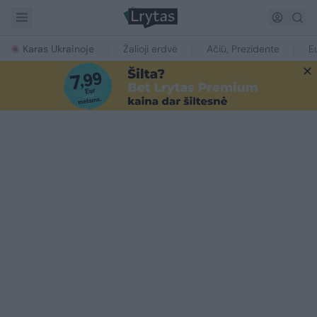
Karas Ukrainoje
Žalioji erdvė
Ačiū, Prezidente
E