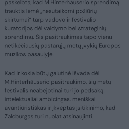
paskelbta, kad M.Hinterhäuserio sprendimą
trauktis lėmė „nesutaikomi požiūrių
skirtumai“ tarp vadovo ir festivalio
kuratorijos dėl valdymo bei strateginių
sprendimų. Šis pasitraukimas tapo vienu
netikėčiausių pastarųjų metų įvykių Europos
muzikos pasaulyje.
Kad ir kokia būtų galutinė išvada dėl
M.Hinterhäuserio pasitraukimo, šių metų
festivalis neabejotinai turi jo pėdsaką:
intelektualiai ambicingas, meniškai
avantiūristiškas ir įkvėptas įsitikinimo, kad
Zalcburgas turi nuolat atsinaujinti.