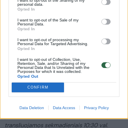
I want to opt-out of the Sharing of my
Kunigas atkreipė dėmesį, kad šiuo laikotarpiu
personal data.
žmonės jaučia stiprų ilgesį – artimųjų,
Opted In
gyvenimo prieš karantiną, realių mišių. Ir čia
I want to opt-out of the Sale of my
Personal Data.
itin svarbu tai, kad bažnyčia prisitaiko prie
Opted In
žmonių poreikių, nes rūpi jų dvasinė sveikata.
I want to opt-out of processing my
Personal Data for Targeted Advertising.
Opted In
„Palinkėčiau išlaikyti ramybę, pasitikėjimą,
I want to opt-out of Collection, Use,
visos negandos ir nelaimės baigiasi. Tai, kas
Retention, Sale, and/or Sharing of my
Personal Data that Is Unrelated with the
dabar yra, nebus amžinai“, – linkėjo E. Darulis.
Purposes for which it was collected.
Opted Out
CONFIRM
Šv. Mišių transliacijos iš Vilniaus
šv.Pranciškaus Asyžiečio (Bernardinų)
bažnyčios jos paskyroje socialiniame tinkle
Data Deletion
Data Access
Privacy Policy
„Facebook“
transliuojamos sekmadieniais 10:30 val.