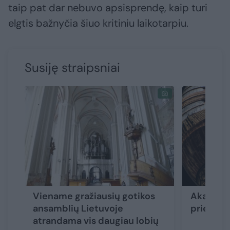
taip pat dar nebuvo apsisprendę, kaip turi
elgtis bažnyčia šiuo kritiniu laikotarpiu.
Susiję straipsniai
Viename gražiausių gotikos
Akademin
ansamblių Lietuvoje
prieš sv
atrandama vis daugiau lobių