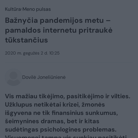
Kultūra
Meno pulsas
Bažnyčia pandemijos metu –
pamaldos internetu pritraukė
tūkstančius
2020 m. gegužės 2 d. 10:25
Dovilė Joneliūnienė
Vis mažiau tikėjimo, pasitikėjimo ir vilties.
Užklupus netikėtai krizei, žmonės
išgyvena ne tik finansinius sunkumus,
šeimynines dramas, bet ir kitas
sudėtingas psichologines problemas.
Visuomenei tampa vis sunkiau pasitikėti