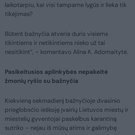
laikotarpiu, kai visi tampame lygūs ir lieka tik
tikėjimas?
Būtent bažnyčia atveria duris visiems
tikintiems ir netikintiems nieko už tai
nesitikint“, – komentavo Alina K. Adomaitytė.
Pasikeitusios aplinkybės nepakeitė
žmonių ryšio su bažnyčia
Kiekvieną sekmadienį bažnyčioje dvasinio
prieglobsčio ieškoję įvairių Lietuvos miestų ir
miestelių gyventojai paskelbus karantiną
sutriko – nejau iš mūsų atims ir galimybę