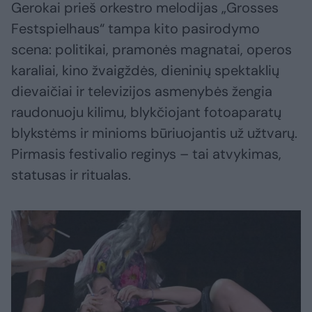
Gerokai prieš orkestro melodijas „Grosses
Festspielhaus“ tampa kito pasirodymo
scena: politikai, pramonės magnatai, operos
karaliai, kino žvaigždės, dieninių spektaklių
dievaičiai ir televizijos asmenybės žengia
raudonuoju kilimu, blykčiojant fotoaparatų
blykstėms ir minioms būriuojantis už užtvarų.
Pirmasis festivalio reginys – tai atvykimas,
statusas ir ritualas.