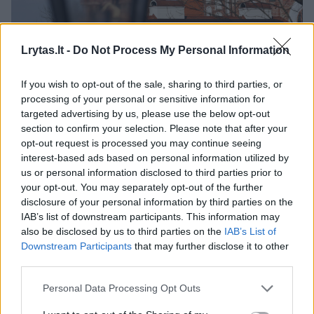
Daugiau nuotraukų (7)
Lrytas.lt -
Do Not Process My Personal Information
Vilniaus šv.Pranciškaus Asyžiečio (Bernardinų) bažnyčia.
If you wish to opt-out of the sale, sharing to third parties, or
processing of your personal or sensitive information for
V.Balkūno nuotr.
targeted advertising by us, please use the below opt-out
section to confirm your selection. Please note that after your
Vyresni žmonės priprato, kad sunkiais
opt-out request is processed you may continue seeing
interest-based ads based on personal information utilized by
momentais gali kreiptis į kunigą ir būtent čia
us or personal information disclosed to third parties prior to
rasti palaikymą. Supratau, kiek gerų žmonių
your opt-out. You may separately opt-out of the further
disclosure of your personal information by third parties on the
aplink ir kad tokiose situacijose galime būti
IAB’s list of downstream participants. This information may
kaip vienas stiprus kumštis – palaikyti vienas
also be disclosed by us to third parties on the
IAB’s List of
Downstream Participants
that may further disclose it to other
kitą, esu labai dėkinga“, – sakė Alina K.
third parties.
Adomaitytė.
Personal Data Processing Opt Outs