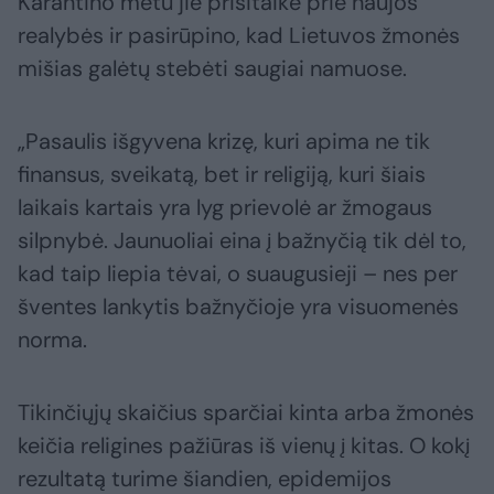
Karantino metu jie prisitaikė prie naujos
realybės ir pasirūpino, kad Lietuvos žmonės
mišias galėtų stebėti saugiai namuose.
„Pasaulis išgyvena krizę, kuri apima ne tik
finansus, sveikatą, bet ir religiją, kuri šiais
laikais kartais yra lyg prievolė ar žmogaus
silpnybė. Jaunuoliai eina į bažnyčią tik dėl to,
kad taip liepia tėvai, o suaugusieji – nes per
šventes lankytis bažnyčioje yra visuomenės
norma.
Tikinčiųjų skaičius sparčiai kinta arba žmonės
keičia religines pažiūras iš vienų į kitas. O kokį
rezultatą turime šiandien, epidemijos