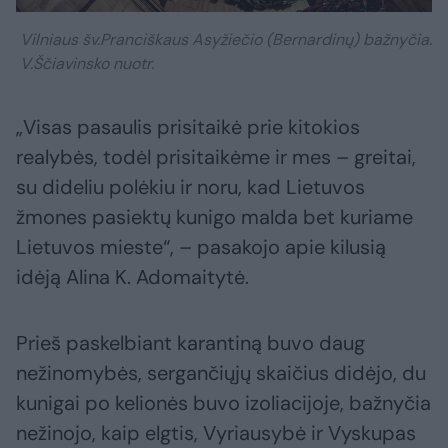
Vilniaus šv.Pranciškaus Asyžiečio (Bernardinų) bažnyčia.
V.Ščiavinsko nuotr.
„Visas pasaulis prisitaikė prie kitokios
realybės, todėl prisitaikėme ir mes – greitai,
su dideliu polėkiu ir noru, kad Lietuvos
žmones pasiektų kunigo malda bet kuriame
Lietuvos mieste“, – pasakojo apie kilusią
idėją Alina K. Adomaitytė.
Prieš paskelbiant karantiną buvo daug
nežinomybės, sergančiųjų skaičius didėjo, du
kunigai po kelionės buvo izoliacijoje, bažnyčia
nežinojo, kaip elgtis, Vyriausybė ir Vyskupas