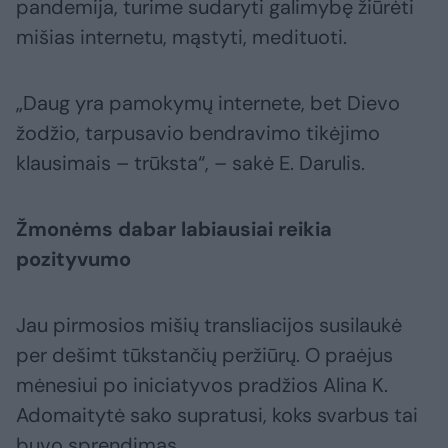
pandemija, turime sudaryti galimybę žiūrėti
mišias internetu, mąstyti, medituoti.
„Daug yra pamokymų internete, bet Dievo
žodžio, tarpusavio bendravimo tikėjimo
klausimais – trūksta“, – sakė E. Darulis.
Žmonėms dabar labiausiai reikia
pozityvumo
Jau pirmosios mišių transliacijos susilaukė
per dešimt tūkstančių peržiūrų. O praėjus
mėnesiui po iniciatyvos pradžios Alina K.
Adomaitytė sako supratusi, koks svarbus tai
buvo sprendimas.