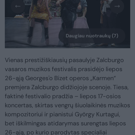
Daugiau nuotraukų (7)
Vienas prestižiškiausių pasaulyje Zalcburgo
vasaros muzikos festivalis prasidėjo liepos
26-ąją Georges'o Bizet operos „Karmen“
premjera Zalcburgo didžiojoje scenoje. Tiesa,
faktinė festivalio pradžia – liepos 17-osios
koncertas, skirtas vengrų šiuolaikinės muzikos
kompozitoriui ir pianistui György Kurtagui,
bet iškilmingas atidarymas surengtas liepos
26-ąją, po kurio parodytas specialiai