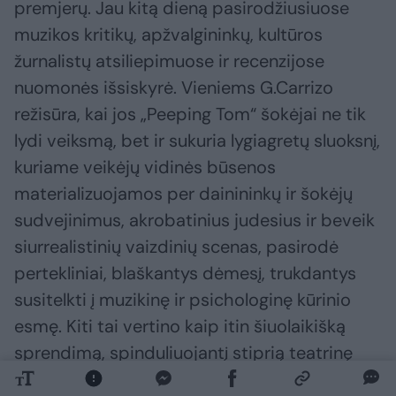
premjerų. Jau kitą dieną pasirodžiusiuose
muzikos kritikų, apžvalgininkų, kultūros
žurnalistų atsiliepimuose ir recenzijose
nuomonės išsiskyrė. Vieniems G.Carrizo
režisūra, kai jos „Peeping Tom“ šokėjai ne tik
lydi veiksmą, bet ir sukuria lygiagretų sluoksnį,
kuriame veikėjų vidinės būsenos
materializuojamos per dainininkų ir šokėjų
sudvejinimus, akrobatinius judesius ir beveik
siurrealistinių vaizdinių scenas, pasirodė
pertekliniai, blaškantys dėmesį, trukdantys
susitelkti į muzikinę ir psichologinę kūrinio
esmę. Kiti tai vertino kaip itin šiuolaikišką
sprendimą, spinduliuojantį stiprią teatrinę
energiją.