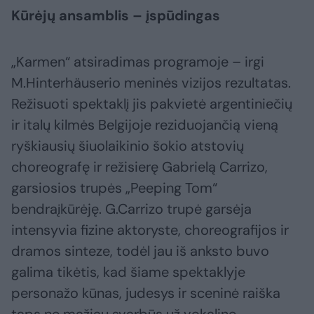
Kūrėjų ansamblis – įspūdingas
„Karmen“ atsiradimas programoje – irgi
M.Hinterhäuserio meninės vizijos rezultatas.
Režisuoti spektaklį jis pakvietė argentiniečių
ir italų kilmės Belgijoje reziduojančią vieną
ryškiausių šiuolaikinio šokio atstovių
choreografę ir režisierę Gabrielą Carrizo,
garsiosios trupės „Peeping Tom“
bendraįkūrėję. G.Carrizo trupė garsėja
intensyvia fizine aktoryste, choreografijos ir
dramos sinteze, todėl jau iš anksto buvo
galima tikėtis, kad šiame spektaklyje
personažo kūnas, judesys ir sceninė raiška