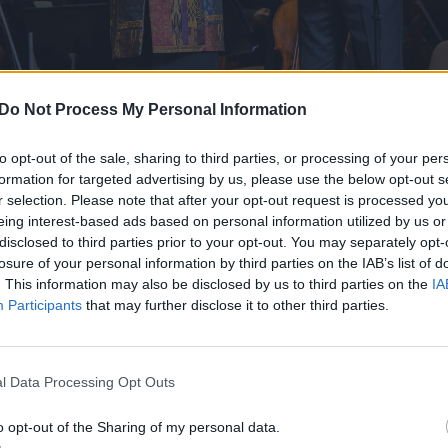
Do Not Process My Personal Information
to opt-out of the sale, sharing to third parties, or processing of your per
Daugiau nuotraukų (10)
formation for targeted advertising by us, please use the below opt-out s
r selection. Please note that after your opt-out request is processed y
eing interest-based ads based on personal information utilized by us or
 prof. R.Marcinkevičiūtė, V.Gasparavičius.
disclosed to third parties prior to your opt-out. You may separately opt-
losure of your personal information by third parties on the IAB’s list of
. This information may also be disclosed by us to third parties on the
IA
Participants
that may further disclose it to other third parties.
dėl kelių priežasčių: nebėra paties maestro
avo pirmojo konkurso vertinimo darbe, bet ir labai
l Data Processing Opt Outs
kursą, formuojant jo veidą, kviečiant žiuri narius,
o opt-out of the Sharing of my personal data.