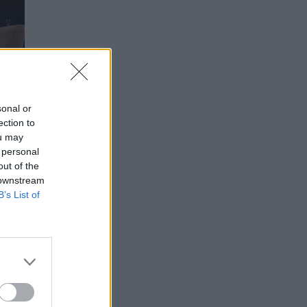
sonal or
ection to
ou may
 personal
out of the
 downstream
B’s List of