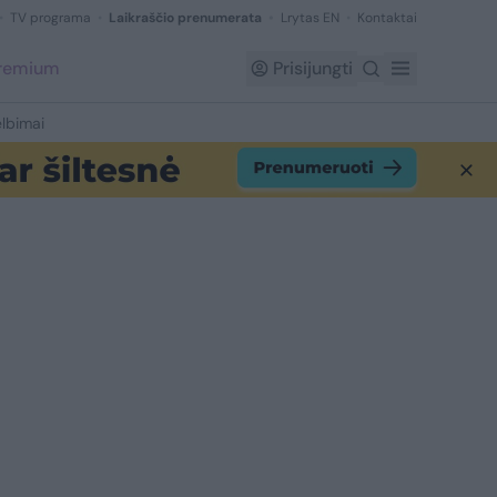
TV programa
Laikraščio prenumerata
Lrytas EN
Kontaktai
Premium
Prisijungti
lbimai