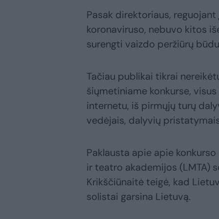
Pasak direktoriaus, reguojant 
koronaviruso, nebuvo kitos iš
surengti vaizdo peržiūrų būdu
Tačiau publikai tikrai nereikėt
šiųmetiniame konkurse, visus
internetu, iš pirmųjų turų dal
vedėjais, dalyvių pristatymai
Paklausta apie apie konkurso 
ir teatro akademijos (LMTA) s
Krikščiūnaitė teigė, kad Lie
solistai garsina Lietuvą.