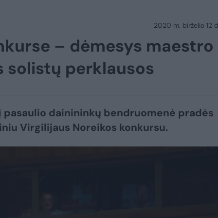
2020 m. birželio 12 d.
konkurse – dėmesys maestro
s solistų perklausos
į pasaulio dainininkų bendruomenė pradės
iniu Virgilijaus Noreikos konkursu.