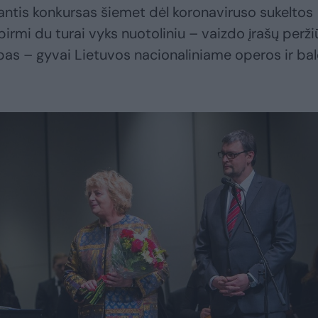
ntis konkursas šiemet dėl koronaviruso sukeltos
pirmi du turai vyks nuotoliniu – vaizdo įrašų perži
apas – gyvai Lietuvos nacionaliniame operos ir ba