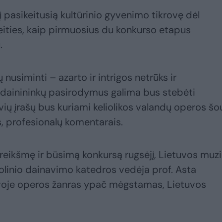
į pasikeitusią kultūrinio gyvenimo tikrovę dėl
eities, kaip pirmuosius du konkurso etapus
.
ų nusiminti – azarto ir intrigos netrūks ir
 dainininkų pasirodymus galima bus stebėti
yvių įrašų bus kuriami keliolikos valandų operos šo
s, profesionalų komentarais.
reikšmę ir būsimą konkursą rugsėjį, Lietuvos muz
olinio dainavimo katedros vedėja prof. Asta
tuvoje operos žanras ypač mėgstamas, Lietuvos