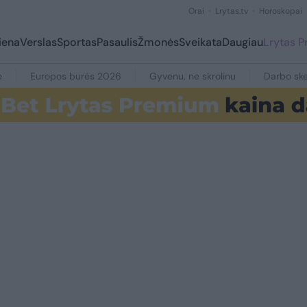
Orai
Lrytas.tv
Horoskopai
iena
Verslas
Sportas
Pasaulis
Žmonės
Sveikata
Daugiau
Lrytas 
e
Europos burės 2026
Gyvenu, ne skrolinu
Darbo ske