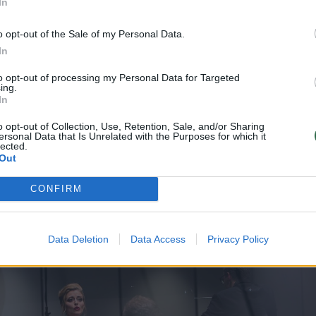
In
jį konkursą rengėme su maestro, todėl dabar mano
o opt-out of the Sale of my Personal Data.
omenės pareiga – tęsti bei kurti konkurso tradic
In
to opt-out of processing my Personal Data for Targeted
ing.
gybę įsimintinų ir nuostabių vaidmenų, bet ir išug
In
inomų solistų. Jo vardo konkursas, vykstantis kas
o opt-out of Collection, Use, Retention, Sale, and/or Sharing
ias operos žvaigždes ir viso pasaulio, – tinkamiau
ersonal Data that Is Unrelated with the Purposes for which it
lected.
 – kalbėjo konkurso direktorius Vygintas
Out
CONFIRM
Data Deletion
Data Access
Privacy Policy