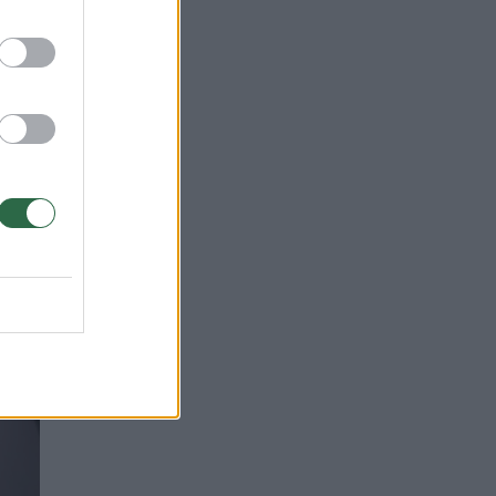
 ir
iją.
dė
sias