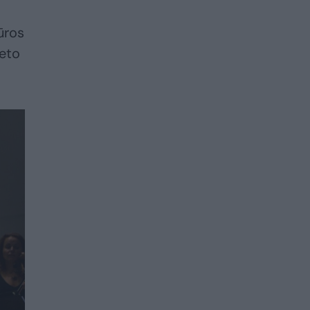
ūros
leto