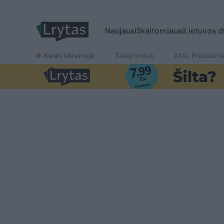
Naujausi
Skaitomiausi
Lietuvos d
Karas Ukrainoje
Žalioji erdvė
Ačiū, Prezident