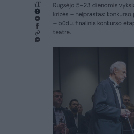
Rugsėjo 5–23 dienomis vyksia
krizės – neįprastas: konkurso 
– būdu, finalinis konkurso et
teatre.