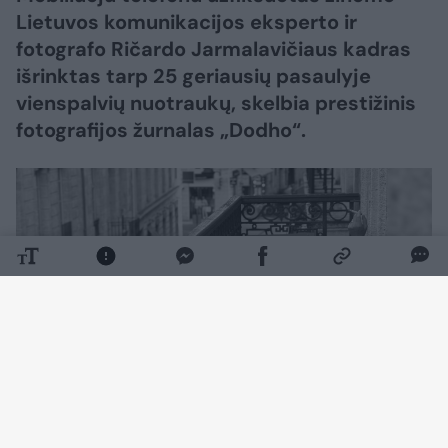
Lietuvos komunikacijos eksperto ir
fotografo Ričardo Jarmalavičiaus kadras
išrinktas tarp 25 geriausių pasaulyje
vienspalvių nuotraukų, skelbia prestižinis
fotografijos žurnalas „Dodho“.
Daugiau nuotraukų (2)