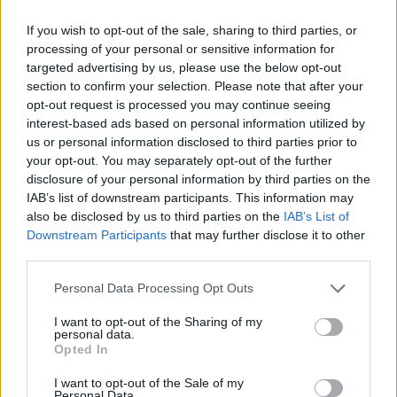
If you wish to opt-out of the sale, sharing to third parties, or
processing of your personal or sensitive information for
targeted advertising by us, please use the below opt-out
section to confirm your selection. Please note that after your
opt-out request is processed you may continue seeing
interest-based ads based on personal information utilized by
us or personal information disclosed to third parties prior to
your opt-out. You may separately opt-out of the further
Skulptoriaus S.Kuzmos misija
V. Nasvyč
disclosure of your personal information by third parties on the
- žadinti viltį
buvo per
IAB’s list of downstream participants. This information may
teatras
also be disclosed by us to third parties on the
IAB’s List of
Downstream Participants
that may further disclose it to other
third parties.
Personal Data Processing Opt Outs
I want to opt-out of the Sharing of my
Tądien pradėsime ir naujo sezono, kuris jau
personal data.
Opted In
vyks teatro patalpose, bilietų prekybą. Šiuo
atidengimu simboliškai pradėsime judėti prie
I want to opt-out of the Sale of my
Personal Data.