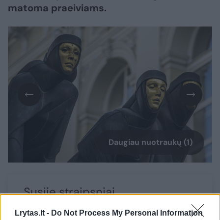
matoma praeiviams.
Daugiau nuotraukų (1)
Susiję straipsniai
Lrytas.lt -
Do Not Process My Personal Information