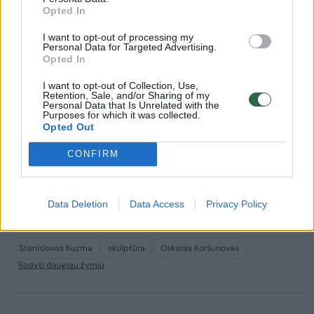
viso teatro atidarymo (rugpjūtį planuojama
Opted In
atidaryti kasą-kavinę, rugsėjį – Naująją salę).
I want to opt-out of processing my
Personal Data for Targeted Advertising.
Opted In
Jei norite įamžinti šį įvykį, kviečiame
I want to opt-out of Collection, Use,
trečiadienį 11 val. 50 min. atvykti prie teatro.
Retention, Sale, and/or Sharing of my
Personal Data that Is Unrelated with the
Oficialių kalbų ir pranešimų nebus, tačiau
Purposes for which it was collected.
Opted Out
renginyje dalyvaus ir LNDT generalinis
CONFIRM
direktorius Martynas Budraitis, ir meno
vadovas Oskaras Koršunovas, tad jei reiks
komentarų – galėsite juos pakalbinti.
Data Deletion
Data Access
Privacy Policy
Stanislovas Kuzma
skulptūra
Oskaras Koršunovas
Rodyti daugiau žymių