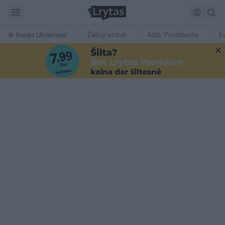
Karas Ukrainoje
Žalioji erdvė
Ačiū, Prezidente
E